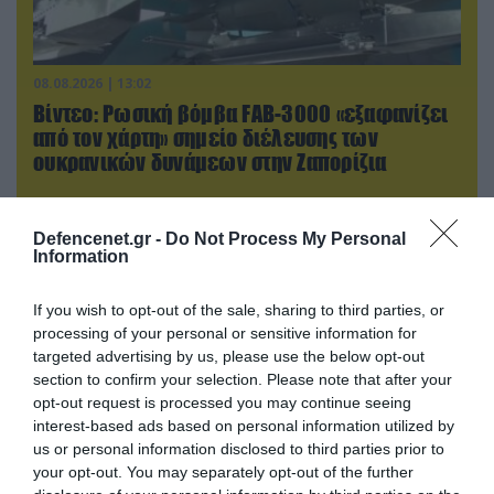
08.08.2026 | 13:02
Βίντεο: Ρωσική βόμβα FAB-3000 «εξαφανίζει
από τον χάρτη» σημείο διέλευσης των
ουκρανικών δυνάμεων στην Ζαπορίζια
Defencenet.gr -
Do Not Process My Personal
Information
If you wish to opt-out of the sale, sharing to third parties, or
processing of your personal or sensitive information for
targeted advertising by us, please use the below opt-out
section to confirm your selection. Please note that after your
opt-out request is processed you may continue seeing
interest-based ads based on personal information utilized by
us or personal information disclosed to third parties prior to
your opt-out. You may separately opt-out of the further
08.08.2026 | 01:02