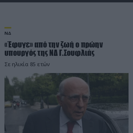
ΝΔ
«Έφυγε» από την ζωή ο πρώην
υπουργός της ΝΔ Γ.Σουφλιάς
Σε ηλικία 85 ετών