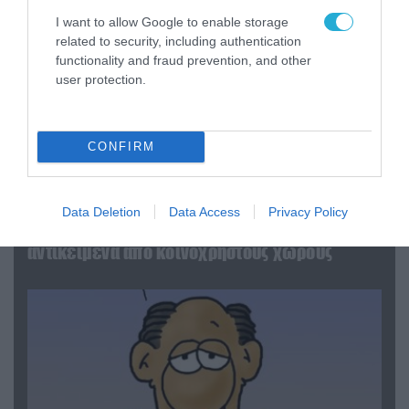
I want to allow Google to enable storage
related to security, including authentication
functionality and fraud prevention, and other
user protection.
CONFIRM
06.08.2026 | 14:02
«Επιχείρηση ελεύθερα πεζοδρόμια» στην
Data Deletion
Data Access
Privacy Policy
Αθήνα: Απομακρύνθηκαν παράνομα
αντικείμενα από κοινόχρηστους χώρους