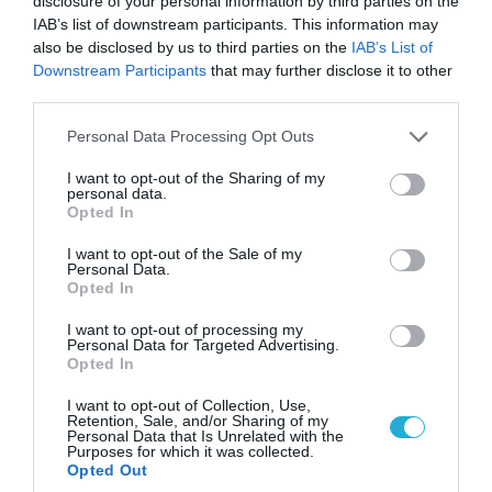
disclosure of your personal information by third parties on the
Στο «κόκκινο» το Ντνιπροπετρόφσκ: Οι
IAB’s list of downstream participants. This information may
Ουκρανοί μιλούν για σφοδρές ρωσικές
also be disclosed by us to third parties on the
IAB’s List of
επιθέσεις σε όλη την επικράτεια
Downstream Participants
that may further disclose it to other
third parties.
Please note that this website/app uses one or more Google
Personal Data Processing Opt Outs
ΠΟΛΙΤΙΚΗ
services and may gather and store information including but
not limited to your visit or usage behaviour. You may click to
I want to opt-out of the Sharing of my
personal data.
grant or deny consent to Google and its third-party tags to
Opted In
use your data for below specified purposes in below Google
consent section.
I want to opt-out of the Sale of my
Personal Data.
Opted In
I want to opt-out of processing my
Personal Data for Targeted Advertising.
Opted In
I want to opt-out of Collection, Use,
Retention, Sale, and/or Sharing of my
Personal Data that Is Unrelated with the
08.08.2026 | 09:02
Purposes for which it was collected.
Opted Out
«Η απόλυτη τραγωδία»: Η «αιχμηρή» ανάρτηση