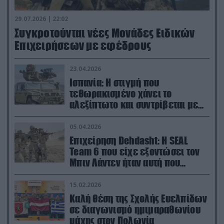
29.07.2026 | 22:02
Συγκροτούνται νέες Μονάδες Ειδικών
Επιχειρήσεων με εφέδρους
23.04.2026
Ισπανία: Η στιγμή που
τεθωρακισμένο χάνει το
αλεξίπτωτο και συντρίβεται με
ορμή στο έδαφος (βίντεο)
05.04.2026
Επιχείρηση Dehdasht: Η SEAL
Team 6 που είχε εξοντώσει τον
Μπιν Λάντεν ήταν αυτή που
διέσωσε τον πιλότο του F-15
15.02.2026
Καλή θέση της Σχολής Ευελπίδων
σε διαγωνισμό ημιμαραθωνίου
μάχης στον Πολωνία