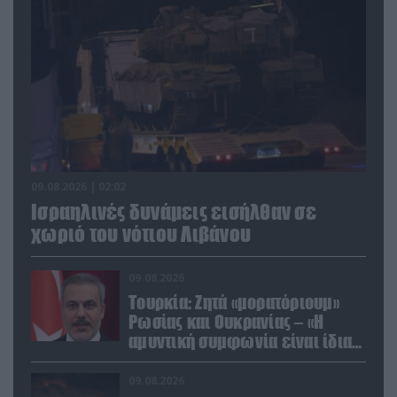
09.08.2026 | 02:02
Ισραηλινές δυνάμεις εισήλθαν σε
χωριό του νότιου Λιβάνου
09.08.2026
Τουρκία: Ζητά «μορατόριουμ»
Ρωσίας και Ουκρανίας – «Η
αμυντική συμφωνία είναι ίδια
με το άρθρο 5 του ΝΑΤΟ» (upd)
09.08.2026