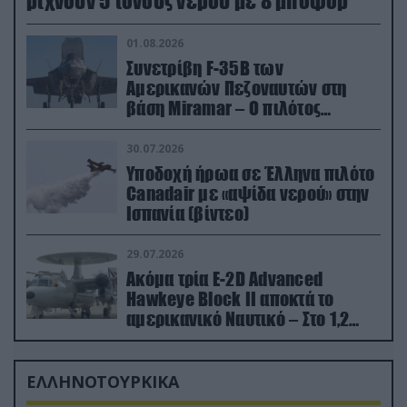
ρίχνουν 5 τόνους νερού με 8 μποφόρ
01.08.2026
Συνετρίβη F-35B των
Αμερικανών Πεζοναυτών στη
βάση Miramar – Ο πιλότος
εκτινάχθηκε εγκαίρως
30.07.2026
Υποδοχή ήρωα σε Έλληνα πιλότο
Canadair με «αψίδα νερού» στην
Ισπανία (βίντεο)
29.07.2026
Ακόμα τρία E-2D Advanced
Hawkeye Block II αποκτά το
αμερικανικό Ναυτικό – Στο 1,2
δισ.δολάρια το κόστος
ΕΛΛΗΝΟΤΟΥΡΚΙΚΑ