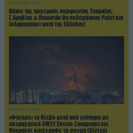
08.08.2026 | 18:02
Βάσει της τριμερούς συμφωνίας Τουρκίας,
Σ.Αραβίας & Πακιστάν θα πολεμήσουν Ριάντ και
Ισλαμαμπάντ κατά της Ελλάδας!
08.08.2026 | 14:02
«Φώτισε» το Κίεβο μετά από χτύπημα με
υπερηχητικό 3M22 Zircon: Σοκαρισμένος
Ουκρανός κατέγραψε τη στιγμή (βίντεο)