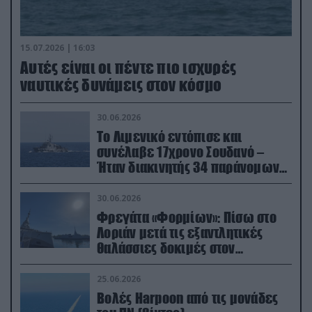
15.07.2026 | 16:03
Aυτές είναι οι πέντε πιο ισχυρές
ναυτικές δυνάμεις στον κόσμο
30.06.2026
Το Λιμενικό εντόπισε και
συνέλαβε 17χρονο Σουδανό –
Ήταν διακινητής 34 παράνομων
μεταναστών
30.06.2026
Φρεγάτα «Φορμίων»: Πίσω στο
Λοριάν μετά τις εξαντλητικές
θαλάσσιες δοκιμές στον
απαιτητικό Βισκαϊκό
25.06.2026
Βολές Harpoon από τις μονάδες