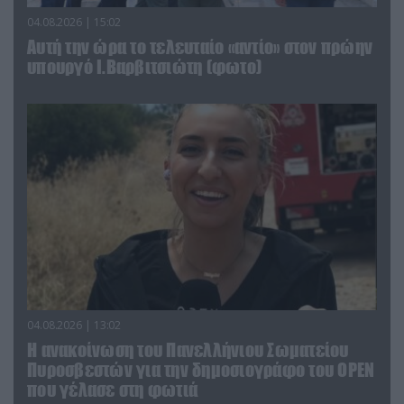
04.08.2026 | 15:02
Αυτή την ώρα το τελευταίο «αντίο» στον πρώην
υπουργό Ι.Βαρβιτσιώτη (φωτο)
04.08.2026 | 13:02
Η ανακοίνωση του Πανελλήνιου Σωματείου
Πυροσβεστών για την δημοσιογράφο του OPEN
που γέλασε στη φωτιά