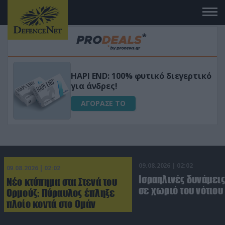
Μεταμόρφωσε τον κήπο σου με το
ικό
Ultra Box Μίνι Αλυσοπρίονο με
μπαταρία λιθίου
ΑΓΟΡΑΣΕ ΤΟ
09.08.2026 | 02:02
09.08.2026 | 02:02
Ισραηλινές δυνάμεις
Νέο κτύπημα στα Στενά του
σε χωριό του νότιου
Ορμούζ: Πύραυλος έπληξε
πλοίο κοντά στο Ομάν