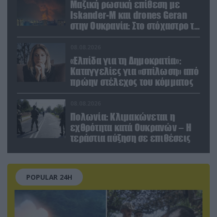
Μαζική ρωσική επίθεση με
Iskander-M και drones Geran
στην Ουκρανία: Στο στόχαστρο το
εργοστάσιο των Flamingo
08.08.2026
«Ελπίδα για τη Δημοκρατία»:
Καταγγελίες για «σπίλωση» από
πρώην στέλεχος του κόμματος
08.08.2026
Πολωνία: Κλιμακώνεται η
εχθρότητα κατά Ουκρανών – Η
τεράστια αύξηση σε επιθέσεις
POPULAR 24H