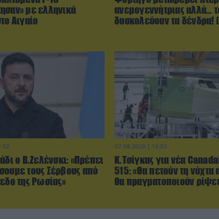
ησαν» με ελληνικά
ανεμογεννήτριας αλλά… τ
το Αιγαίο
δυσκολεύουν τα δένδρα! (
2:02
07.08.2026 | 16:02
άδι ο Β.Ζελένσκι: «Πρέπει
Κ.Τσίγκας για νέα Canada
σουμε τους Σέρβους από
515: «Θα πετούν τη νύχτα 
πεδο της Ρωσίας»
θα πραγματοποιούν ρίψει