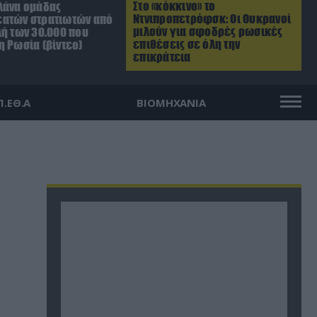
Στο «κόκκινο» το
λάνα ομάδας
Ντνιπροπετρόφσκ: Οι Ουκρανοί
ατών στρατιωτών από
μιλούν για σφοδρές ρωσικές
λή των 30.000 που
επιθέσεις σε όλη την
η Ρωσία (βίντεο)
επικράτεια
Π.ΕΘ.Α
ΒΙΟΜΗΧΑΝΙΑ