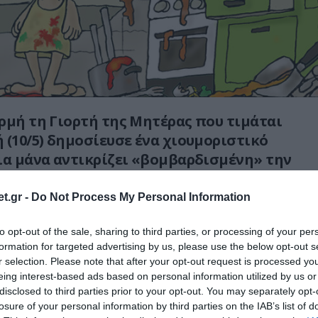
ρμή τη Γιορτή της Μητέρας που τιμάται
 (10/5) δημοσίευσε ένα χιουμοριστικό
ια μάνα αντικρίζει «βομβαρδισμένη» την
t.gr -
Do Not Process My Personal Information
 αδέλφια ξυπνούν από νωρίς με σκοπό να
νό για τη μητέρα τους, θέλοντας να της
to opt-out of the sale, sharing to third parties, or processing of your per
formation for targeted advertising by us, please use the below opt-out s
για τη σημερινή ξεχωριστή ημέρα.
r selection. Please note that after your opt-out request is processed y
eing interest-based ads based on personal information utilized by us or
η μπαίνει στην κουζίνα, έρχεται αντιμέτωπη
disclosed to third parties prior to your opt-out. You may separately opt-
 χάος, καθώς
ο χώρος έχει γίνει άνω κάτω
losure of your personal information by third parties on the IAB’s list of