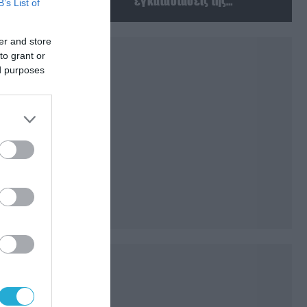
εγκαταστάσεις της
B’s List of
Ουκρανίας – Δύο νεκροί στην
Κριμαία
er and store
to grant or
ed purposes