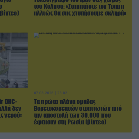
ο
του Κόλπου: «Σταματήστε τον Τραμπ
βίντεο)
αλλιώς θα σας χτυπήσουμε σκληρά»
07.08.2026 | 23:02
ir DHC-
Τα πρώτα πλάνα ομάδας
αλλά δεν
Βορειοκορεατών στρατιωτών από
ς νερού»
την αποστολή των 30.000 που
έφτασαν στη Ρωσία (βίντεο)