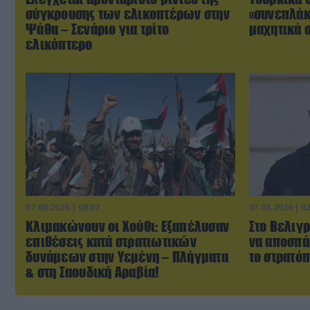
σύγκρουσης των ελικοπτέρων στην
«συνεπλάκ
Ψάθα – Σενάριο για τρίτο
μαχητικά σ
ελικόπτερο
07.08.2026 | 08:02
07.08.2026 | 0
Κλιμακώνουν οι Χούθι: Eξαπέλυσαν
Στο Βελιγρ
επιθέσεις κατά στρατιωτικών
να αποσπά
δυνάμεων στην Υεμένη – Πλήγματα
το στρατό
& στη Σαουδική Αραβία!