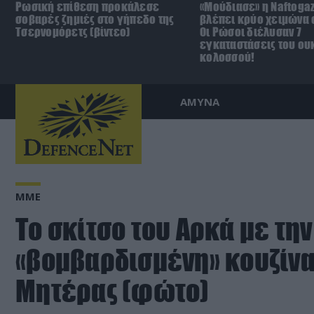
Ρωσική επίθεση προκάλεσε
«Μούδιασε» η Naftoga
σοβαρές ζημιές στο γήπεδο της
βλέπει κρύο χειμώνα σ
Τσερνομόρετς (βίντεο)
Οι Ρώσοι διέλυσαν 7
εγκαταστάσεις του ου
κολοσσού!
ΑΜΥΝΑ
ΜΜΕ
Το σκίτσο του Αρκά με την
«βομβαρδισμένη» κουζίνα 
Μητέρας (φώτο)