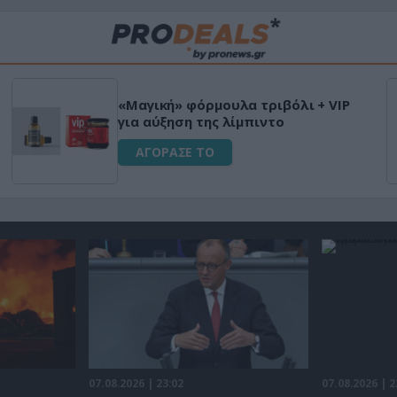
Μεταμόρφωσε τον κήπο σου με το
Ultra Box Μίνι Αλυσοπρίονο με
μπαταρία λιθίου
ΑΓΟΡΑΣΕ ΤΟ
07.08.2026 | 23:02
07.08.2026 | 2