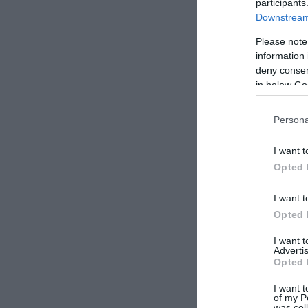
από τις προσπά
participants
Downstream 
Please note
information 
deny consent
in below Go
Persona
I want t
Opted 
I want t
Opted 
I want 
Advertis
Opted 
ΣΧΟΛΙΑΣΤΕ Τ
I want t
of my P
was col