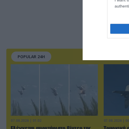
authenti
POPULAR 24H
07.08.2026 | 01:02
07.08.2026 | 0
Ελέγχεται αμοντάριστο βίντεο της
Τουρκικά 