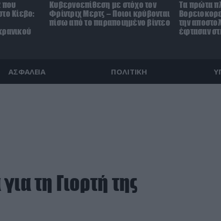
z που
Κυβερνοεπίθεση με στόχο τον
Τα πρώτα π
το Κίεβο:
Φρίντριχ Μερτς – Ποιοι κρύβονται
Βορειοκορε
πίσω από το παραποιημένο βίντεο
την αποστο
κρανικού
έφτασαν στ
ΑΣΦΑΛΕΙΑ
ΠΟΛΙΤΙΚΗ
Υ
για τη Γιορτή της