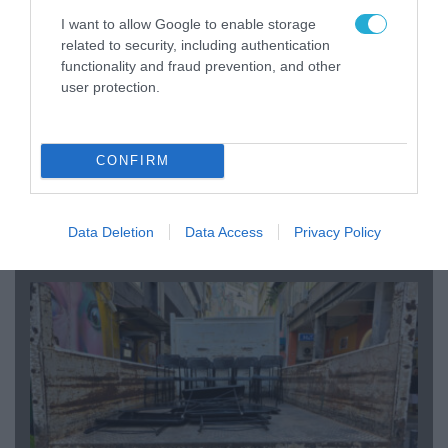
I want to allow Google to enable storage
related to security, including authentication
functionality and fraud prevention, and other
user protection.
CONFIRM
07.08.2026 | 20:02
Ο Γιάννης Αλαφούζος «τέλειωσε» τον
Κωνσταντίνο Ζούλα από τον ΣΚΑΪ – Ο λόγος της
Data Deletion
Data Access
Privacy Policy
απομάκρυνσής του