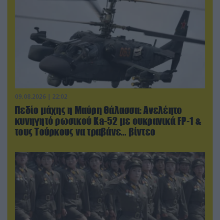
09.08.2026 | 22:02
Πεδίο μάχης η Μαύρη Θάλασσα: Ανελέητο
κυνηγητό ρωσικού Ka-52 με ουκρανικά FP-1 &
τους Τούρκους να τραβάνε… βίντεο