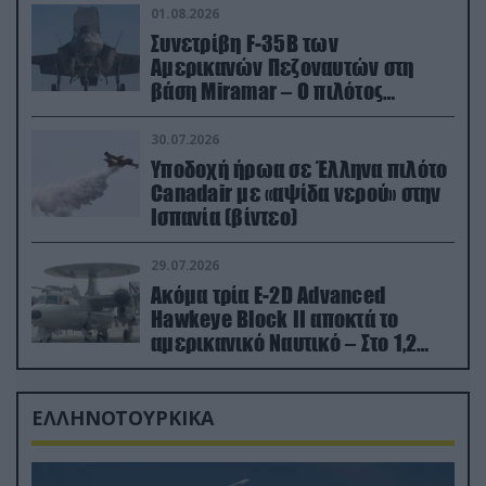
01.08.2026
Συνετρίβη F-35B των
Αμερικανών Πεζοναυτών στη
βάση Miramar – Ο πιλότος
εκτινάχθηκε εγκαίρως
30.07.2026
Υποδοχή ήρωα σε Έλληνα πιλότο
Canadair με «αψίδα νερού» στην
Ισπανία (βίντεο)
29.07.2026
Ακόμα τρία E-2D Advanced
Hawkeye Block II αποκτά το
αμερικανικό Ναυτικό – Στο 1,2
δισ.δολάρια το κόστος
ΕΛΛΗΝΟΤΟΥΡΚΙΚΑ