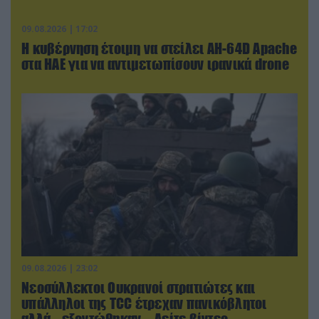
09.08.2026 | 17:02
Η κυβέρνηση έτοιμη να στείλει AH-64D Apache
στα ΗΑΕ για να αντιμετωπίσουν ιρανικά drone
09.08.2026 | 23:02
Νεοσύλλεκτοι Ουκρανοί στρατιώτες και
υπάλληλοι της TCC έτρεχαν πανικόβλητοι
αλλά… εξοντώθηκαν – Δείτε βίντεο