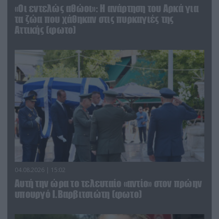
«Οι εντελώς αθώοι»: Η ανάρτηση του Αρκά για
τα ζώα που χάθηκαν στις πυρκαγιές της
Αττικής (φωτο)
04.08.2026 | 15:02
Αυτή την ώρα το τελευταίο «αντίο» στον πρώην
υπουργό Ι.Βαρβιτσιώτη (φωτο)