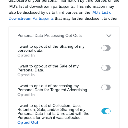
disclosure of your personal information by third parties on the
Αυξάνεται η ρωσική ναυτική παρουσία γύρω
IAB’s list of downstream participants. This information may
από τη Βρετανία
also be disclosed by us to third parties on the
IAB’s List of
Downstream Participants
that may further disclose it to other
third parties.
Please note that this website/app uses one or more Google
ΠΟΛΙΤΙΚΗ
Personal Data Processing Opt Outs
services and may gather and store information including but
not limited to your visit or usage behaviour. You may click to
I want to opt-out of the Sharing of my
personal data.
grant or deny consent to Google and its third-party tags to
Opted In
use your data for below specified purposes in below Google
consent section.
I want to opt-out of the Sale of my
Personal Data.
Opted In
I want to opt-out of processing my
Personal Data for Targeted Advertising.
Opted In
I want to opt-out of Collection, Use,
Retention, Sale, and/or Sharing of my
09.08.2026 | 17:02
Personal Data that Is Unrelated with the
Purposes for which it was collected.
ΣΥΡΙΖΑ για υποκλοπές: «Το (παρα)κράτος της ΝΔ
Opted Out
έχει συνέχεια και συνέπεια»