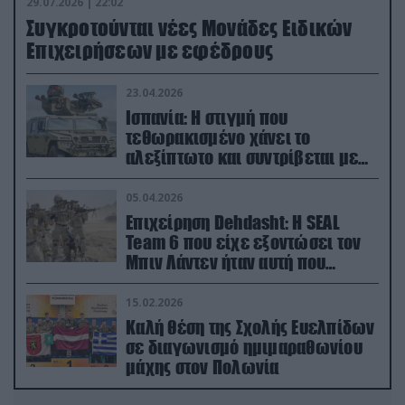
29.07.2026 | 22:02
Συγκροτούνται νέες Μονάδες Ειδικών
Επιχειρήσεων με εφέδρους
23.04.2026
Ισπανία: Η στιγμή που
τεθωρακισμένο χάνει το
αλεξίπτωτο και συντρίβεται με
ορμή στο έδαφος (βίντεο)
05.04.2026
Επιχείρηση Dehdasht: Η SEAL
Team 6 που είχε εξοντώσει τον
Μπιν Λάντεν ήταν αυτή που
διέσωσε τον πιλότο του F-15
15.02.2026
Καλή θέση της Σχολής Ευελπίδων
σε διαγωνισμό ημιμαραθωνίου
μάχης στον Πολωνία