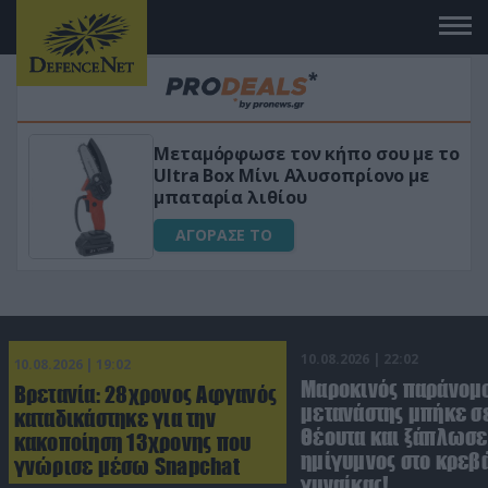
ε το
«Μαγική» φόρμουλα τριβόλι + VIP
ε
για αύξηση της λίμπιντο
ΑΓΟΡΑΣΕ ΤΟ
10.08.2026 | 22:02
10.08.2026 | 19:02
Μαροκινός παράνομ
Βρετανία: 28χρονος Αφγανός
μετανάστης μπήκε σε
καταδικάστηκε για την
Θέουτα και ξάπλωσε
κακοποίηση 13χρονης που
ημίγυμνος στο κρεβά
γνώρισε μέσω Snapchat
γυναίκας!