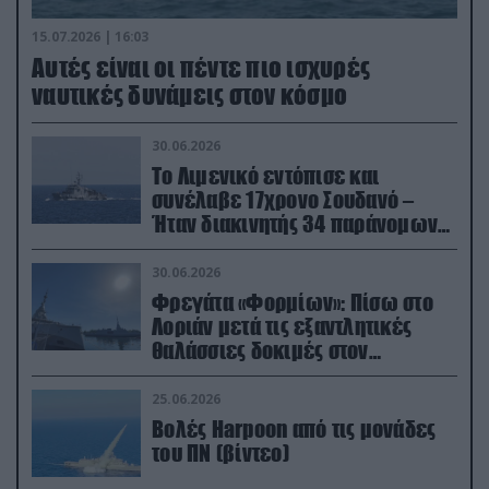
15.07.2026 | 16:03
Aυτές είναι οι πέντε πιο ισχυρές
ναυτικές δυνάμεις στον κόσμο
30.06.2026
Το Λιμενικό εντόπισε και
συνέλαβε 17χρονο Σουδανό –
Ήταν διακινητής 34 παράνομων
μεταναστών
30.06.2026
Φρεγάτα «Φορμίων»: Πίσω στο
Λοριάν μετά τις εξαντλητικές
θαλάσσιες δοκιμές στον
απαιτητικό Βισκαϊκό
25.06.2026
Βολές Harpoon από τις μονάδες
του ΠΝ (βίντεο)