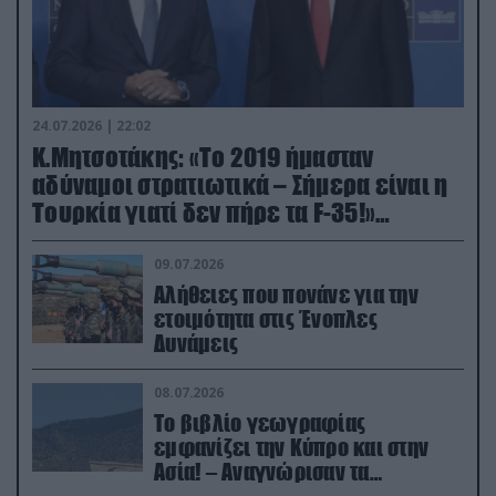
24.07.2026 | 22:02
Κ.Μητσοτάκης: «Το 2019 ήμασταν
αδύναμοι στρατιωτικά – Σήμερα είναι η
Τουρκία γιατί δεν πήρε τα F-35!»
(βίντεο)
09.07.2026
Αλήθειες που πονάνε για την
ετοιμότητα στις Ένοπλες
Δυνάμεις
08.07.2026
Το βιβλίο γεωγραφίας
εμφανίζει την Κύπρο και στην
Ασία! – Αναγνώρισαν τα
κατεχόμενα; (φωτο)