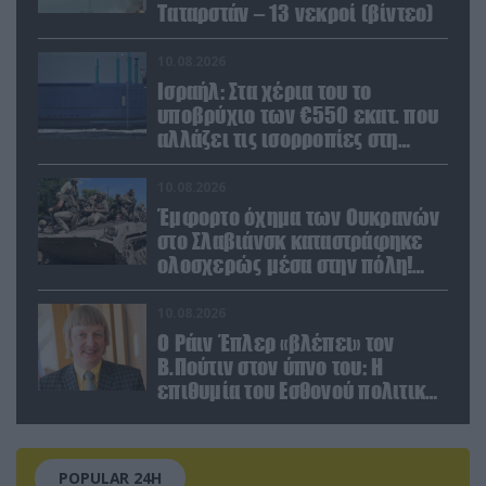
Ταταρστάν – 13 νεκροί (βίντεο)
10.08.2026
Ισραήλ: Στα χέρια του το
υποβρύχιο των €550 εκατ. που
αλλάζει τις ισορροπίες στη
Μέση Ανατολή (βίντεο)
10.08.2026
Έμφορτο όχημα των Ουκρανών
στο Σλαβιάνσκ καταστράφηκε
ολοσχερώς μέσα στην πόλη!
(βίντεο)
10.08.2026
Ο Ράιν Έπλερ «βλέπει» τον
Β.Πούτιν στον ύπνο του: Η
επιθυμία του Εσθονού πολιτικού
πριν κλείσει τα μάτια του
POPULAR 24H