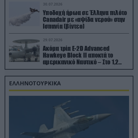
30.07.2026
Υποδοχή ήρωα σε Έλληνα πιλότο
Canadair με «αψίδα νερού» στην
Ισπανία (βίντεο)
29.07.2026
Ακόμα τρία E-2D Advanced
Hawkeye Block II αποκτά το
αμερικανικό Ναυτικό – Στο 1,2
δισ.δολάρια το κόστος
ΕΛΛΗΝΟΤΟΥΡΚΙΚΑ