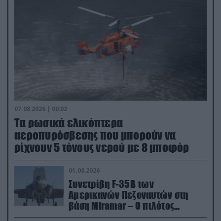
07.08.2026 | 00:02
Τα ρωσικά ελικόπτερα
αεροπυρόσβεσης που μπορούν να
ρίχνουν 5 τόνους νερού με 8 μποφόρ
01.08.2026
Συνετρίβη F-35B των
Αμερικανών Πεζοναυτών στη
βάση Miramar – Ο πιλότος
εκτινάχθηκε εγκαίρως