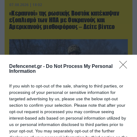
07.08.2026 | 18:02
«Κεραυνοί» της ρωσικής Βοστόκ κατέκαψαν
εξοπλισμό των ΗΠΑ με Ουκρανούς και
Αμερικανούς μισθοφόρους – Δείτε βίντεο
Defencenet.gr -
Do Not Process My Personal
Information
If you wish to opt-out of the sale, sharing to third parties, or
processing of your personal or sensitive information for
targeted advertising by us, please use the below opt-out
section to confirm your selection. Please note that after your
opt-out request is processed you may continue seeing
07.08.2026 | 19:02
interest-based ads based on personal information utilized by
Απετράπη το εγχείρημα Ουκρανών για
us or personal information disclosed to third parties prior to
αντεπίθεση στο Κολομίγτσι: Δείτε το πριν & το
your opt-out. You may separately opt-out of the further
μετά της προσπάθειάς τους (βίντεο)