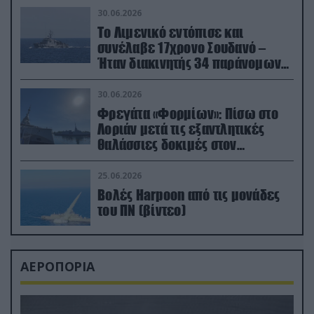
30.06.2026
Το Λιμενικό εντόπισε και
συνέλαβε 17χρονο Σουδανό –
Ήταν διακινητής 34 παράνομων
μεταναστών
30.06.2026
Φρεγάτα «Φορμίων»: Πίσω στο
Λοριάν μετά τις εξαντλητικές
θαλάσσιες δοκιμές στον
απαιτητικό Βισκαϊκό
25.06.2026
Βολές Harpoon από τις μονάδες
του ΠΝ (βίντεο)
ΑΕΡΟΠΟΡΙΑ