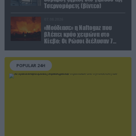
Τσερνομόρετς (βίντεο)
07.08.2026
«Μούδιασε» η Naftogaz που
βλέπει κρύο χειμώνα στο
Κίεβο: Οι Ρώσοι διέλυσαν 7
εγκαταστάσεις του ουκρανικού
κολοσσού!
POPULAR 24H