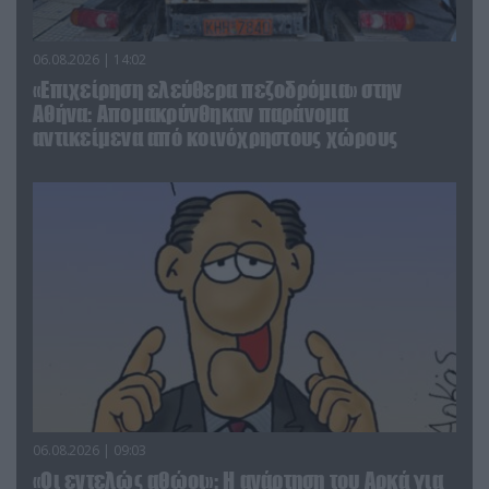
06.08.2026 | 14:02
«Επιχείρηση ελεύθερα πεζοδρόμια» στην
Αθήνα: Απομακρύνθηκαν παράνομα
αντικείμενα από κοινόχρηστους χώρους
06.08.2026 | 09:03
«Οι εντελώς αθώοι»: Η ανάρτηση του Αρκά για