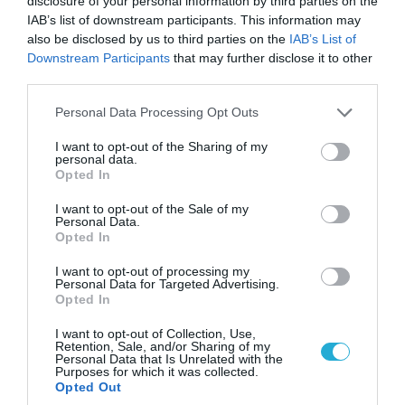
disclosure of your personal information by third parties on the
IAB’s list of downstream participants. This information may
also be disclosed by us to third parties on the
IAB’s List of
Downstream Participants
that may further disclose it to other
third parties.
Please note that this website/app uses one or more Google
Personal Data Processing Opt Outs
services and may gather and store information including but
not limited to your visit or usage behaviour. You may click to
I want to opt-out of the Sharing of my
personal data.
grant or deny consent to Google and its third-party tags to
Opted In
use your data for below specified purposes in below Google
consent section.
I want to opt-out of the Sale of my
Personal Data.
Opted In
07.08.2026 | 20:02
I want to opt-out of processing my
Ο Γιάννης Αλαφούζος «τέλειωσε» τον
Personal Data for Targeted Advertising.
Κωνσταντίνο Ζούλα από τον ΣΚΑΪ – Ο λόγος της
Opted In
απομάκρυνσής του
I want to opt-out of Collection, Use,
Retention, Sale, and/or Sharing of my
Personal Data that Is Unrelated with the
Purposes for which it was collected.
Opted Out
ΠΟΛΙΤΙΚΗ