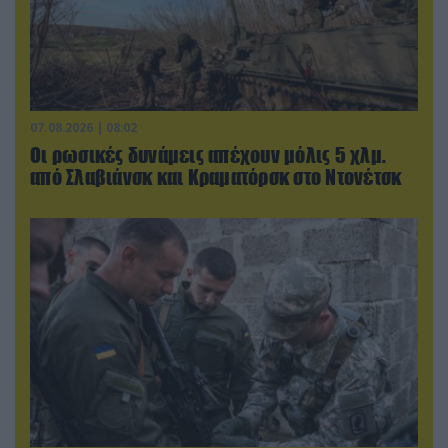
07.08.2026 | 08:02
Οι ρωσικές δυνάμεις απέχουν μόλις 5 χλμ.
από Σλαβιάνσκ και Κραματόρσκ στο Ντονέτσκ