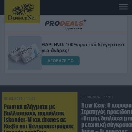
Μεταμόρφωσε τον κήπο σου με το
ικό
Ultra Box Μίνι Αλυσοπρίονο με
μπαταρία λιθίου
ΑΓΟΡΑΣΕ ΤΟ
08.08.2026 | 11:02
08.08.2026 | 11:02
Νταν Κέιν: Ο κορυφα
Ρωσικά πλήγματα με
Στρατηγός προειδοπ
βαλλιστικούς πυραύλους
«Θα μας διαλύσει μι
Iskander-M και drones σε
μετωπική σύγκρουση
Κίεβο και Ντνιπροπετρόφσκ:
Ιράν» – Τι πρότεινε