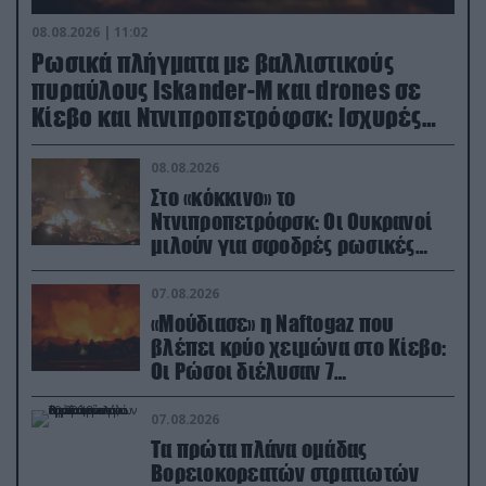
08.08.2026 | 11:02
Ρωσικά πλήγματα με βαλλιστικούς
πυραύλους Iskander-M και drones σε
Κίεβο και Ντνιπροπετρόφσκ: Ισχυρές
εκρήξεις
08.08.2026
Στο «κόκκινο» το
Ντνιπροπετρόφσκ: Οι Ουκρανοί
μιλούν για σφοδρές ρωσικές
επιθέσεις σε όλη την επικράτεια
07.08.2026
«Μούδιασε» η Naftogaz που
βλέπει κρύο χειμώνα στο Κίεβο:
Οι Ρώσοι διέλυσαν 7
εγκαταστάσεις του ουκρανικού
κολοσσού!
07.08.2026
Τα πρώτα πλάνα ομάδας
Βορειοκορεατών στρατιωτών