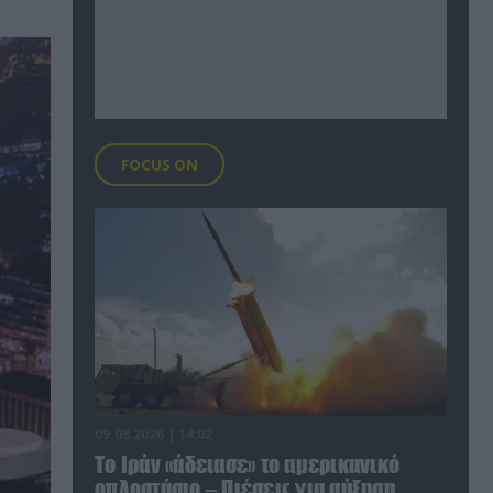
FOCUS ON
09.08.2026 | 14:02
Το Ιράν «άδειασε» το αμερικανικό
οπλοστάσιο – Πιέσεις για αύξηση