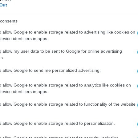
αεροδρόμιο της Αθήνας και τον βουλευτή κ.
Out
χε εκστομίσει μέσα στο κοινοβούλιο
consents
ράσεις για το γυναικείο φύλο
o allow Google to enable storage related to advertising like cookies on
 της Εκπρόσωπος απείλησε με μηνύσεις και
evice identifiers in apps.
ιογράφο Χρήστο Αβραμίδη για τις ερωτήσεις
o allow my user data to be sent to Google for online advertising
ωση των πολιτικών συντακτών.
s.
ποκρισία!
».
to allow Google to send me personalized advertising.
o allow Google to enable storage related to analytics like cookies on
evice identifiers in apps.
o allow Google to enable storage related to functionality of the website
o allow Google to enable storage related to personalization.
o allow Google to enable storage related to security, including