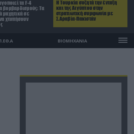
Η Τουρκία συζητά την ένταξη
ργοποιεί τα F-4
και της Αιγύπτου στην
α βομβαρδισμούς: Τα
στρατιωτική συμφωνία με
ά μαχητικά σε
Σ.Αραβία-Πακιστάν
 να χτυπήσουν
ύς
Π.ΕΘ.Α
ΒΙΟΜΗΧΑΝΙΑ