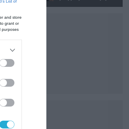
B’s List of
Ρωσίδα όμως επέλεξαν την
απέλαση
er and store
to grant or
ed purposes