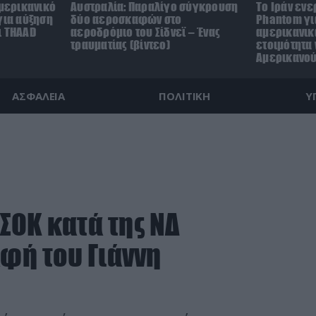
αμερικανικό
Αυστραλία: Παραλίγο σύγκρουση
Το Ιράν ενε
για αύξηση
δύο αεροσκαφών στο
Phantom γι
ι THAAD
αεροδρόμιο του Σίδνεϊ – Ένας
αμερικανικ
τραυματίας (βίντεο)
ετοιμότητα
Αμερικανο
ΑΣΦΑΛΕΙΑ
ΠΟΛΙΤΙΚΗ
Υ
ΣΟΚ κατά της ΝΔ
αφή του Γιάννη