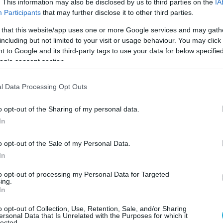
. This information may also be disclosed by us to third parties on the
IA
αι ένας πολιτικός με μακρά εμπειρία, με ήθος
Participants
that may further disclose it to other third parties.
διος εξήγησε σε ανάρτηση του ο δημόσιος
 that this website/app uses one or more Google services and may gath
να διεξάγεται με επιχειρήματα και χωρίς
including but not limited to your visit or usage behaviour. You may click 
 to Google and its third-party tags to use your data for below specifi
ogle consent section.
πει να ισχύει αμοιβαία.
l Data Processing Opt Outs
 να μιλά για διαγραφές η Νέα Δημοκρατία που:
o opt-out of the Sharing of my personal data.
λιτικό σθένος να διαγράψει τα εμπλεκόμενα
In
 σκάνδαλο του ΟΠΕΚΕΠΕ
o opt-out of the Sale of my Personal Data.
την πρώην ευρωβουλευτή της Άννα Μισέλ
In
αι τους πρώην τομεάρχες Αποδήμων και
to opt-out of processing my Personal Data for Targeted
κόμη και μετά την πρωτόδικη καταδίκη τους-
ing.
In
προσωπικών δεδομένων χιλιάδων πολιτών
o opt-out of Collection, Use, Retention, Sale, and/or Sharing
ersonal Data that Is Unrelated with the Purposes for which it
άξεις της τον κ. Αυγενάκη που είχε διαπληκτιστεί
lected.