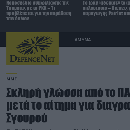
Νομοσχέδιο συμφιλίωσης της
Το Ιράν «άδειασε» το 
Τουρκίας με το ΡΚΚ – Τι
οπλοστάσιο – Πιέσεις 
προβλέπεται για την παράδοση
παραγωγής Patriot κα
των όπλων
ΑΜΥΝΑ
ΜΜΕ
Σκληρή γλώσσα από το ΠΑ
μετά το αίτημα για διαγρ
Σγουρού