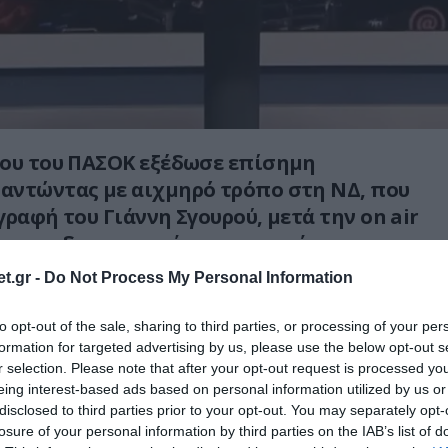
που του ΠΑΣΟΚ εξέδωσε επίσημη
αντώντας με αιχμηρό τρόπο στη ΝΔ, που
γραφή του Γιάννη Σγουρού, μετά την on air
του με δημοσιογράφο εκπομπής στο
nnel.
t.gr -
Do Not Process My Personal Information
νει μεταξύ άλλων ότι αυτό το αίτημα
to opt-out of the sale, sharing to third parties, or processing of your per
ποκρισία, αναφέροντας μερικά περιστατικά
formation for targeted advertising by us, please use the below opt-out s
 κόμματος, στα οποία σιώπησε.
r selection. Please note that after your opt-out request is processed y
eing interest-based ads based on personal information utilized by us or
disclosed to third parties prior to your opt-out. You may separately opt-
νακοίνωση του ΠΑΣΟΚ:
losure of your personal information by third parties on the IAB’s list of