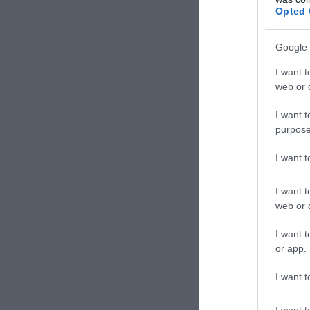
από μία ημέρα συ
Opted 
αποχαιρετούν με
Google 
I want t
web or d
I want t
purpose
I want 
I want t
web or d
I want t
or app.
I want t
ΣΧΟΛΙΑΣΤΕ Τ
I want t