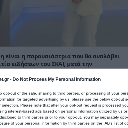
η είναι η παρουσιάστρια που θα αναλάβει
λτίο ειδήσεων του ΣΚΑΪ, μετά την
Σία Κοσιώνη από τη συγκεκριμένη θέση.
t.gr -
Do Not Process My Personal Information
σε επίσημη ανακοίνωση την Πέμπτη 28
ιώντας τις αλλαγές στη δημοσιογραφική του
to opt-out of the sale, sharing to third parties, or processing of your per
α, διευκρίνισε πως η Χριστίνα Βίδου, η οποία
formation for targeted advertising by us, please use the below opt-out s
r selection. Please note that after your opt-out request is processed y
ροσωρινά την παρουσίαση του δελτίου, θα
eing interest-based ads based on personal information utilized by us or
κά στο τιμόνι του κεντρικού δελτίου
disclosed to third parties prior to your opt-out. You may separately opt-
αββατοκύριακου.
losure of your personal information by third parties on the IAB’s list of