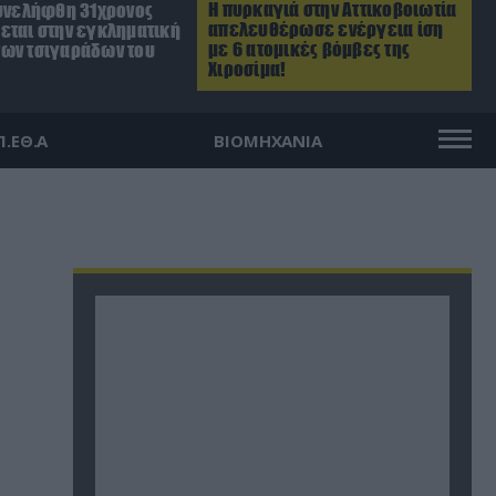
Η πυρκαγιά στην Αττικοβοιωτία
Συνελήφθη 31χρονος
απελευθέρωσε ενέργεια ίση
εται στην εγκληματική
με 6 ατομικές βόμβες της
ων τσιγαράδων του
Χιροσίμα!
Π.ΕΘ.Α
ΒΙΟΜΗΧΑΝΙΑ