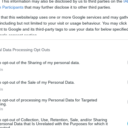
. This information may also be disclosed by us to third parties on the
IA
Participants
that may further disclose it to other third parties.
ου ΣΚΑΪ
 that this website/app uses one or more Google services and may gath
ανακοινώνει ότι από τη Δευτέρα 1 Ιουνίου 2026
including but not limited to your visit or usage behaviour. You may click 
του καθημερινού Κεντρικού Δελτίου Ειδήσεων
 to Google and its third-party tags to use your data for below specifi
ogle consent section.
λαμβάνει η Λένα Φλυτζάνη. Με σπουδές στη
μοσιογραφία, η Λένα Φλυτζάνη ανήκει στη νέα
l Data Processing Opt Outs
φων του ΣΚΑΪ και τα τελευταία χρόνια
εσημβρινό δελτίο ειδήσεων του σταθμού. Στην
o opt-out of the Sharing of my personal data.
Κεντρικού Δελτίου Ειδήσεων του
In
συνεχίζει η Χριστίνα Βίδου. Ο ΣΚΑΪ εύχεται
o opt-out of the Sale of my Personal Data.
η κάθε επιτυχία στα νέα της καθήκοντα».
In
ρουσίασε το τελευταίο της δελτίο στο κανάλι
to opt-out of processing my Personal Data for Targeted
Μαΐου, κλείνοντας τον κύκλο της στον ΣΚΑΪ
ing.
In
ια. «Νιώθω σαν να μου ξεκολλάνε την καρδιά»,
ριστικά έξω από τα γραφεία του σταθμού, μετά
o opt-out of Collection, Use, Retention, Sale, and/or Sharing
ersonal Data that Is Unrelated with the Purposes for which it
lected.