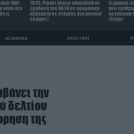
adair DHC-
TASS: Ρώσοι χάκερ αποκάλυψαν
Γερμανία: 
τα αλλά δεν
εμπλοκή του ΝΑΤΟ σε ουκρανικά
που εμπλέκ
ψεις
πλήγματα σε στόχους στο ρωσικό
οργάνωση τ
έδαφος!
«Έντικ»
ΑΣΦΑΛΕΙΑ
ΠΟΛΙΤΙΚΗ
Υ
μβάνει την
ύ δελτίου
ώρηση της