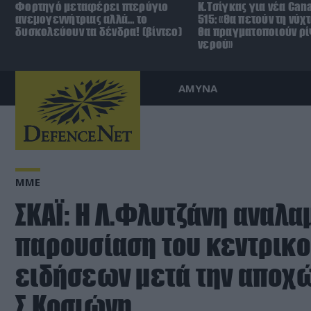
Φορτηγό μεταφέρει πτερύγιο
Κ.Τσίγκας για νέα Can
ανεμογεννήτριας αλλά… το
515: «Θα πετούν τη νύχ
δυσκολεύουν τα δένδρα! (βίντεο)
θα πραγματοποιούν ρί
νερού»
ΑΜΥΝΑ
ΜΜΕ
ΣΚΑΪ: Η Λ.Φλυτζάνη αναλα
παρουσίαση του κεντρικο
ειδήσεων μετά την αποχ
Σ.Κοσιώνη