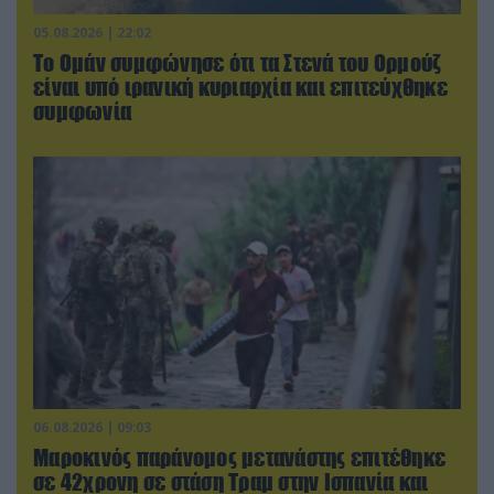
05.08.2026 | 22:02
Το Ομάν συμφώνησε ότι τα Στενά του Ορμούζ
είναι υπό ιρανική κυριαρχία και επιτεύχθηκε
συμφωνία
06.08.2026 | 09:03
Μαροκινός παράνομος μετανάστης επιτέθηκε
σε 42χρονη σε στάση Τραμ στην Ισπανία και