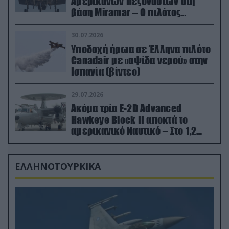
Αμερικανών Πεζοναυτών στη
βάση Miramar – Ο πιλότος
εκτινάχθηκε εγκαίρως
30.07.2026
Υποδοχή ήρωα σε Έλληνα πιλότο
Canadair με «αψίδα νερού» στην
Ισπανία (βίντεο)
29.07.2026
Ακόμα τρία E-2D Advanced
Hawkeye Block II αποκτά το
αμερικανικό Ναυτικό – Στο 1,2
δισ.δολάρια το κόστος
ΕΛΛΗΝΟΤΟΥΡΚΙΚΑ