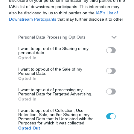
disclosure of your personal information by third parties on the
06.08.2026 | 21:02
IAB’s list of downstream participants. This information may
Τελεσίγραφο του Ιράν στις χώρες του Κόλπου:
also be disclosed by us to third parties on the
IAB’s List of
«Σταματήστε τον Τραμπ αλλιώς θα σας
Downstream Participants
that may further disclose it to other
χτυπήσουμε σκληρά»
third parties.
Please note that this website/app uses one or more Google
Personal Data Processing Opt Outs
services and may gather and store information including but
not limited to your visit or usage behaviour. You may click to
I want to opt-out of the Sharing of my
personal data.
grant or deny consent to Google and its third-party tags to
Opted In
use your data for below specified purposes in below Google
consent section.
I want to opt-out of the Sale of my
Personal Data.
Opted In
I want to opt-out of processing my
Personal Data for Targeted Advertising.
Opted In
06.08.2026 | 14:02
I want to opt-out of Collection, Use,
Retention, Sale, and/or Sharing of my
«Επιχείρηση ελεύθερα πεζοδρόμια» στην
Personal Data that Is Unrelated with the
Αθήνα: Απομακρύνθηκαν παράνομα
Purposes for which it was collected.
Opted Out
αντικείμενα από κοινόχρηστους χώρους