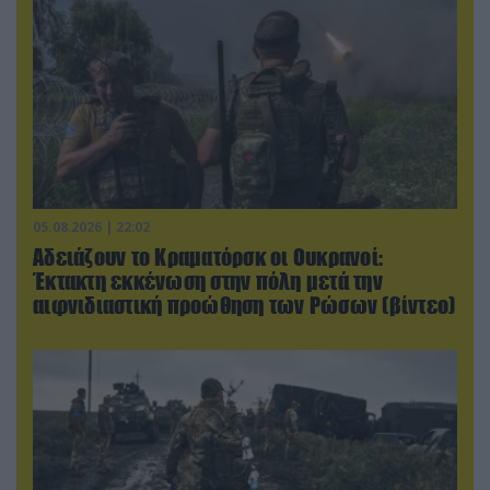
05.08.2026 | 22:02
Αδειάζουν το Κραματόρσκ οι Ουκρανοί:
Έκτακτη εκκένωση στην πόλη μετά την
αιφνιδιαστική προώθηση των Ρώσων (βίντεο)