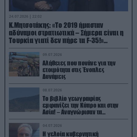
24.07.2026 | 22:02
Κ.Μητσοτάκης: «Το 2019 ήμασταν
αδύναμοι στρατιωτικά – Σήμερα είναι η
Τουρκία γιατί δεν πήρε τα F-35!»
(βίντεο)
09.07.2026
Αλήθειες που πονάνε για την
ετοιμότητα στις Ένοπλες
Δυνάμεις
08.07.2026
Το βιβλίο γεωγραφίας
εμφανίζει την Κύπρο και στην
Ασία! – Αναγνώρισαν τα
κατεχόμενα; (φωτο)
04.07.2026
Η γελοία κυβερνητική