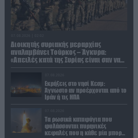
07.08.2026 | 02:02
Διοικητής συριακής μεραρχίας
αναλαμβάνει Τούρκος – Άγκυρα:
«Απειλές κατά της Συρίας είναι σαν να
απειλούν εμάς»
07.08.2026
Εκρήξεις στο νησί Κεσμ:
Άγνωστο αν προέρχονται από το
Ιράν ή τις ΗΠΑ
07.08.2026
Τα ρωσικά καταφύγια που
φυλάσσονται πυρηνικές
κεφαλές που η κάθε μία μπορεί