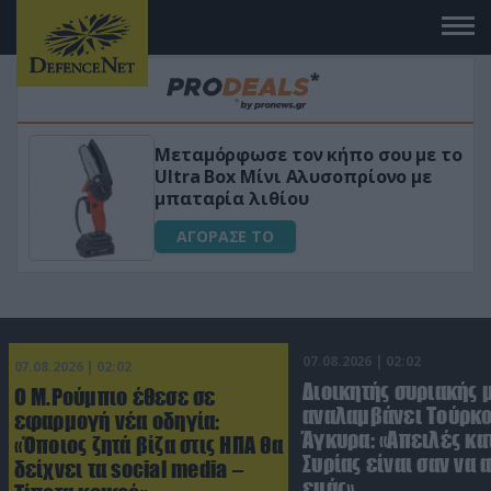
 το
«Μαγική» φόρμουλα τριβόλι + VIP
για αύξηση της λίμπιντο
ΑΓΟΡΑΣΕ ΤΟ
07.08.2026 | 02:02
07.08.2026 | 02:02
Διοικητής συριακής 
Ο Μ.Ρούμπιο έθεσε σε
αναλαμβάνει Τούρκο
εφαρμογή νέα οδηγία:
Άγκυρα: «Απειλές κα
«Όποιος ζητά βίζα στις ΗΠΑ θα
Συρίας είναι σαν να 
δείχνει τα social media –
εμάς»