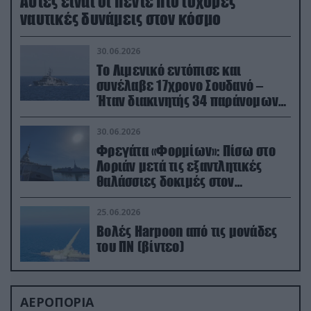
Aυτές είναι οι πέντε πιο ισχυρές
ναυτικές δυνάμεις στον κόσμο
30.06.2026
Το Λιμενικό εντόπισε και
συνέλαβε 17χρονο Σουδανό –
Ήταν διακινητής 34 παράνομων
μεταναστών
30.06.2026
Φρεγάτα «Φορμίων»: Πίσω στο
Λοριάν μετά τις εξαντλητικές
θαλάσσιες δοκιμές στον
απαιτητικό Βισκαϊκό
25.06.2026
Βολές Harpoon από τις μονάδες
του ΠΝ (βίντεο)
ΑΕΡΟΠΟΡΙΑ