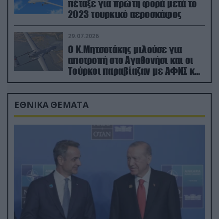
πέταξε για πρώτη φορά μετά το
2023 τουρκικό αεροσκάφος
29.07.2026
Ο Κ.Μητσοτάκης μιλούσε για
αποτροπή στο Αγαθονήσι και οι
Τούρκοι παραβίαζαν με ΑΦΝΣ και
drone
ΕΘΝΙΚΑ ΘΕΜΑΤΑ