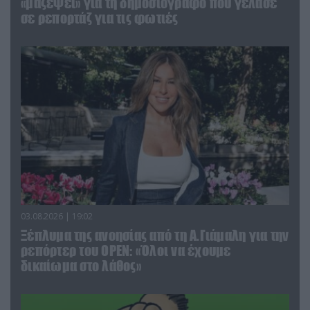
«μαζέψει» για τη δημοσιογράφο που γέλασε
σε ρεπορτάζ για τις φωτιές
03.08.2026 | 19:02
Ξέπλυμα της ανοησίας από τη Α.Γιάμαλη για την
ρεπόρτερ του ΟΡΕΝ: «Όλοι να έχουμε
δικαίωμα στο λάθος»