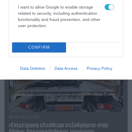
I want to allow Google to enable storage
07.08.2026 | 20:02
related to security, including authentication
Ο Γιάννης Αλαφούζος «τέλειωσε» τον
functionality and fraud prevention, and other
Κωνσταντίνο Ζούλα από τον ΣΚΑΪ – Ο λόγος της
user protection.
απομάκρυνσής του
CONFIRM
Data Deletion
Data Access
Privacy Policy
06.08.2026 | 14:02
«Επιχείρηση ελεύθερα πεζοδρόμια» στην
Αθήνα: Απομακρύνθηκαν παράνομα