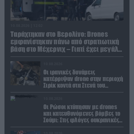
10.08.2026 | 12:02
Ταράχτηκαν στο Βερολίνο: Drones
εμφανίστηκαν πάνω από στρατιωτική
βάση στο Μέχερνιχ – Γιατί έχει μεγάλη
σημασία
10.08.2026
Οι ιρανικές δυνάμεις
κατέρριψαν drone στην περιοχή
Σιρίκ κοντά στα Στενά του
Ορμούζ: Δείτε βίντεο
10.08.2026
Οι Ρώσοι κτύπησαν με drones
και κατευθυνόμενες βόμβες το
Σούμι: Στις φλόγες ουκρανικές
ενεργειακές εγκαταστάσεις
10.08.2026