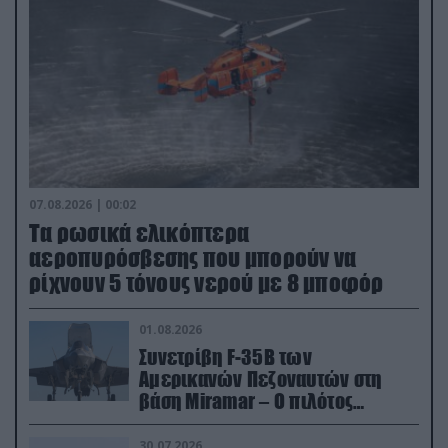
07.08.2026 | 00:02
Τα ρωσικά ελικόπτερα
αεροπυρόσβεσης που μπορούν να
ρίχνουν 5 τόνους νερού με 8 μποφόρ
01.08.2026
Συνετρίβη F-35B των
Αμερικανών Πεζοναυτών στη
βάση Miramar – Ο πιλότος
εκτινάχθηκε εγκαίρως
30.07.2026