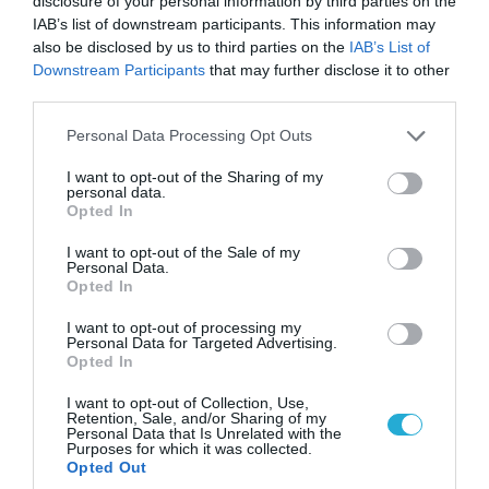
disclosure of your personal information by third parties on the
IAB’s list of downstream participants. This information may
also be disclosed by us to third parties on the
IAB’s List of
Downstream Participants
that may further disclose it to other
third parties.
Please note that this website/app uses one or more Google
Personal Data Processing Opt Outs
services and may gather and store information including but
not limited to your visit or usage behaviour. You may click to
I want to opt-out of the Sharing of my
personal data.
grant or deny consent to Google and its third-party tags to
Opted In
use your data for below specified purposes in below Google
consent section.
I want to opt-out of the Sale of my
Personal Data.
Opted In
09.08.2026 | 17:02
ΣΥΡΙΖΑ για υποκλοπές: «Το (παρα)κράτος της ΝΔ
I want to opt-out of processing my
έχει συνέχεια και συνέπεια»
Personal Data for Targeted Advertising.
Opted In
I want to opt-out of Collection, Use,
Retention, Sale, and/or Sharing of my
Personal Data that Is Unrelated with the
Purposes for which it was collected.
Opted Out