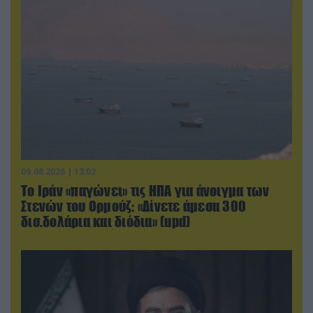
09.08.2026 | 13:02
Το Ιράν «παγώνει» τις ΗΠΑ για άνοιγμα των
Στενών του Ορμούζ: «Δίνετε άμεσα 300
δισ.δολάρια και διόδια» (upd)