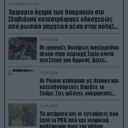
10.08.2026 | 12:02
Έμφορτο όχημα των Ουκρανών στο
Σλαβιάνσκ καταστράφηκε ολοσχερώς
από ρωσικό μαχητικό μέσα στην πόλη!
(βίντεο)
10.08.2026
Οι ιρανικές δυνάμεις κατέρριψαν
drone στην περιοχή Σιρίκ κοντά
στα Στενά του Ορμούζ: Δείτε
βίντεο
10.08.2026
Οι Ρώσοι κτύπησαν με drones και
κατευθυνόμενες βόμβες το
Σούμι: Στις φλόγες ουκρανικές
ενεργειακές εγκαταστάσεις
10.08.2026
Τα αιτήματα και οι εγγυήσεις που
ζητά το PKK από την τουρκική
κυβέρνηση πριν τον πλήρη