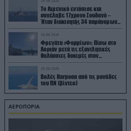
30.06.2026
Το Λιμενικό εντόπισε και
συνέλαβε 17χρονο Σουδανό –
Ήταν διακινητής 34 παράνομων
μεταναστών
30.06.2026
Φρεγάτα «Φορμίων»: Πίσω στο
Λοριάν μετά τις εξαντλητικές
θαλάσσιες δοκιμές στον
απαιτητικό Βισκαϊκό
25.06.2026
Βολές Harpoon από τις μονάδες
του ΠΝ (βίντεο)
ΑΕΡΟΠΟΡΙΑ