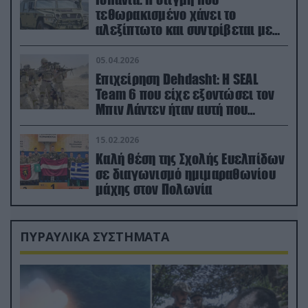
τεθωρακισμένο χάνει το
αλεξίπτωτο και συντρίβεται με
ορμή στο έδαφος (βίντεο)
05.04.2026
Επιχείρηση Dehdasht: Η SEAL
Team 6 που είχε εξοντώσει τον
Μπιν Λάντεν ήταν αυτή που
διέσωσε τον πιλότο του F-15
15.02.2026
Καλή θέση της Σχολής Ευελπίδων
σε διαγωνισμό ημιμαραθωνίου
μάχης στον Πολωνία
ΠΥΡΑΥΛΙΚΑ ΣΥΣΤΗΜΑΤΑ