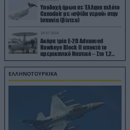
Υποδοχή ήρωα σε Έλληνα πιλότο
Canadair με «αψίδα νερού» στην
Ισπανία (βίντεο)
29.07.2026
Ακόμα τρία E-2D Advanced
Hawkeye Block II αποκτά το
αμερικανικό Ναυτικό – Στο 1,2
δισ.δολάρια το κόστος
ΕΛΛΗΝΟΤΟΥΡΚΙΚΑ