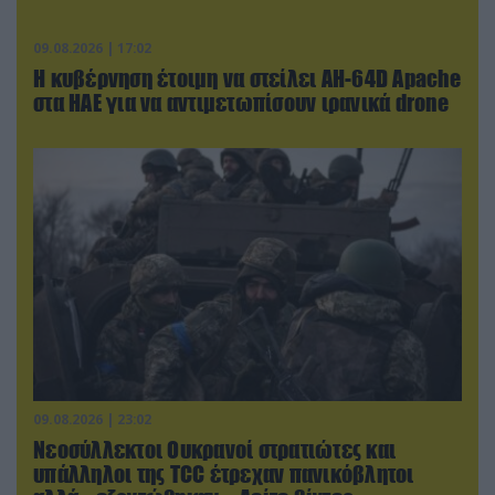
09.08.2026 | 17:02
Η κυβέρνηση έτοιμη να στείλει AH-64D Apache
στα ΗΑΕ για να αντιμετωπίσουν ιρανικά drone
09.08.2026 | 23:02
Νεοσύλλεκτοι Ουκρανοί στρατιώτες και
υπάλληλοι της TCC έτρεχαν πανικόβλητοι