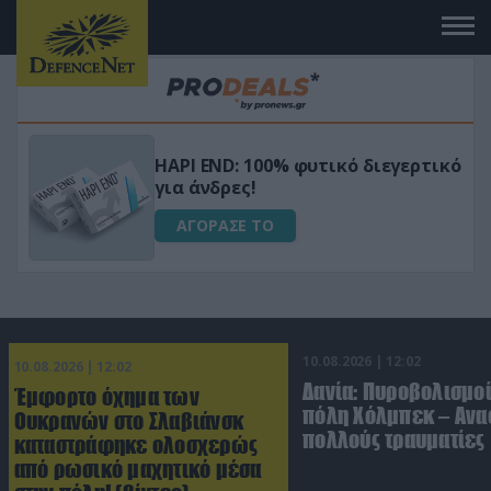
Μεταμόρφωσε τον κήπο σου με το
ικό
Ultra Box Μίνι Αλυσοπρίονο με
μπαταρία λιθίου
ΑΓΟΡΑΣΕ ΤΟ
10.08.2026 | 12:02
10.08.2026 | 12:02
Δανία: Πυροβολισμοί
Έμφορτο όχημα των
πόλη Χόλμπεκ – Ανα
Ουκρανών στο Σλαβιάνσκ
πολλούς τραυματίες
καταστράφηκε ολοσχερώς
από ρωσικό μαχητικό μέσα