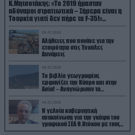
Κ.Μητσοτάκης: «Το 2019 ήμασταν
αδύναμοι στρατιωτικά – Σήμερα είναι η
Τουρκία γιατί δεν πήρε τα F-35!»
(βίντεο)
09.07.2026
Αλήθειες που πονάνε για την
ετοιμότητα στις Ένοπλες
Δυνάμεις
08.07.2026
Το βιβλίο γεωγραφίας
εμφανίζει την Κύπρο και στην
Ασία! – Αναγνώρισαν τα
κατεχόμενα; (φωτο)
04.07.2026
Η γελοία κυβερνητική
ανακοίνωση για την γκάφα του
γραφικού ΣΕΑ Θ.Ντόκου με τους
Ρώσους φαρσέρ