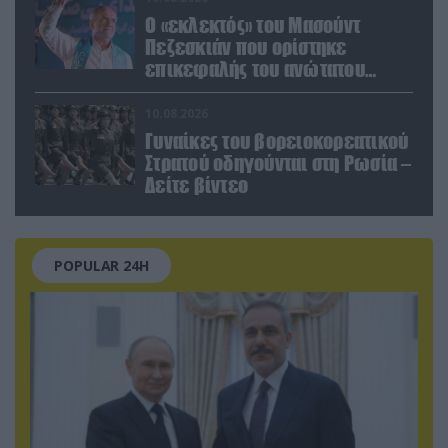
Ο «εκλεκτός» του Μασούντ
Πεζεσκιάν που ορίστηκε
επικεφαλής του ανώτατου
οργάνου ασφαλείας του Ιράν
10.08.2026
Γυναίκες του βορειοκορεατικού
Στρατού οδηγούνται στη Ρωσία –
Δείτε βίντεο
POPULAR 24H