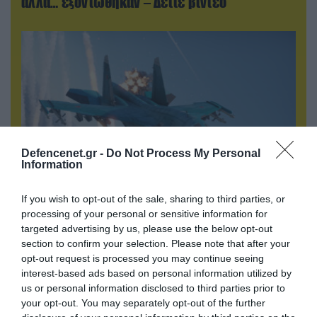
αλλά… εξοντώθηκαν – Δείτε βίντεο
Defencenet.gr -
Do Not Process My Personal
Information
If you wish to opt-out of the sale, sharing to third parties, or
09.08.2026 | 19:02
processing of your personal or sensitive information for
Ρωσικό Su-34 προκάλεσε τον όλεθρο σε
targeted advertising by us, please use the below opt-out
κτίριο με Ουκρανούς στη Ζαπορίζια – Δείτε
section to confirm your selection. Please note that after your
βίντεο
opt-out request is processed you may continue seeing
interest-based ads based on personal information utilized by
us or personal information disclosed to third parties prior to
your opt-out. You may separately opt-out of the further
ΠΟΛΙΤΙΚΗ