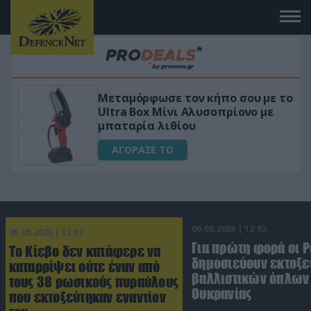
σου με το
«Μαγική» φόρμουλα τριβόλι + 
ονο με
για αύξηση της λίμπιντο
ΑΓΟΡΑΣΕ ΤΟ
06.08.2026 | 12:02
06.08.2026 | 13:02
Για πρώτη φορά οι 
Το Κίεβο δεν κατάφερε να
δημοσιεύουν εκτοξε
καταρρίψει ούτε έναν από
βαλλιστικών όπλων 
τους 38 ρωσικούς πυραύλους
Ουκρανίας
που εκτοξεύτηκαν εναντίον