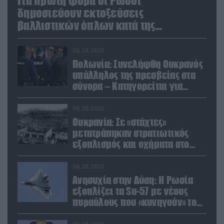
Για πρώτη φορά οι Ρώσοι
δημοσιεύουν εκτοξεύσεις
βαλλιστικών όπλων κατά της
Ουκρανίας
06.08.2026
Πολωνία: Συνελήφθη Ουκρανός
υπάλληλος της πρεσβείας στα
σύνορα – Κατηγορείται για
μεταφορά μεγάλων ποσών και
χρυσού
06.08.2026
Ουκρανία: Σε «στάχτες»
μετατράπηκαν στρατιωτικός
εξοπλισμός και οχήματα στο
Κίεβο μετά από ρωσικά
πλήγματα (βίντεο)
06.08.2026
Ανησυχία στην Δύση: H Ρωσία
εξοπλίζει τα Su-57 με νέους
πυραύλους που «κυνηγούν» τον
στόχο μέσα από παρεμβολές!