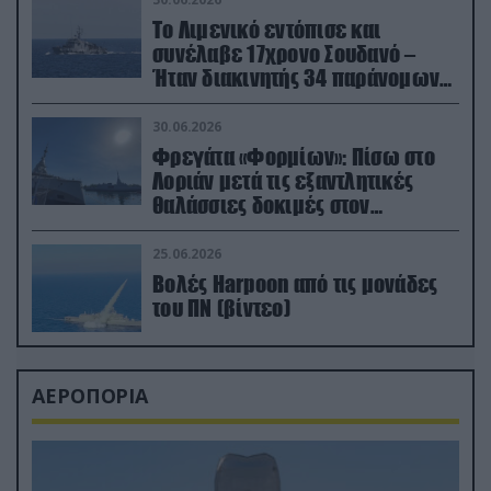
Το Λιμενικό εντόπισε και
συνέλαβε 17χρονο Σουδανό –
Ήταν διακινητής 34 παράνομων
μεταναστών
30.06.2026
Φρεγάτα «Φορμίων»: Πίσω στο
Λοριάν μετά τις εξαντλητικές
θαλάσσιες δοκιμές στον
απαιτητικό Βισκαϊκό
25.06.2026
Βολές Harpoon από τις μονάδες
του ΠΝ (βίντεο)
ΑΕΡΟΠΟΡΙΑ