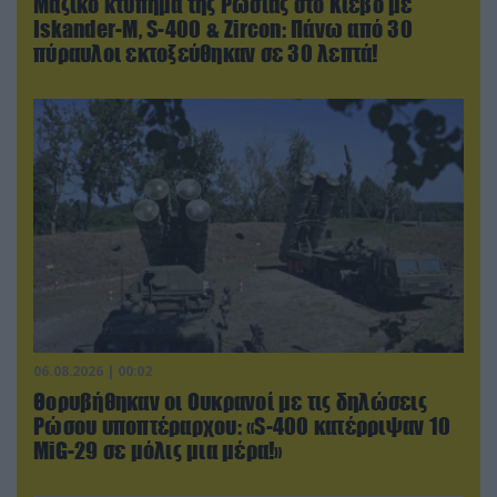
Μαζικό κτύπημα της Ρωσίας στο Κίεβο με
Iskander-Μ, S-400 & Zircon: Πάνω από 30
πύραυλοι εκτοξεύθηκαν σε 30 λεπτά!
06.08.2026 | 00:02
Θορυβήθηκαν οι Ουκρανοί με τις δηλώσεις
Ρώσου υποπτέραρχου: «S-400 κατέρριψαν 10
MiG-29 σε μόλις μια μέρα!»