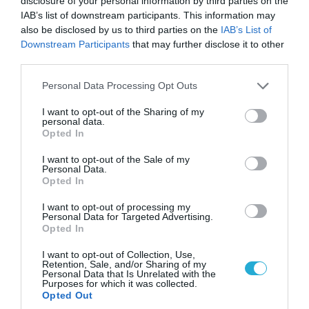
disclosure of your personal information by third parties on the
IAB’s list of downstream participants. This information may
also be disclosed by us to third parties on the
IAB’s List of
Downstream Participants
that may further disclose it to other
third parties.
Please note that this website/app uses one or more Google
Personal Data Processing Opt Outs
services and may gather and store information including but
not limited to your visit or usage behaviour. You may click to
I want to opt-out of the Sharing of my
personal data.
grant or deny consent to Google and its third-party tags to
Opted In
use your data for below specified purposes in below Google
consent section.
I want to opt-out of the Sale of my
Personal Data.
Opted In
05.08.2026 | 15:02
ΗΠΑ: Σε εξέλιξη έρευνα της FAA για
I want to opt-out of processing my
περιστατικό με το προεδρικό ελικόπτερο
Personal Data for Targeted Advertising.
Opted In
Marine One που μετέφερε τον Ν.Τραμπ
I want to opt-out of Collection, Use,
Retention, Sale, and/or Sharing of my
Personal Data that Is Unrelated with the
Purposes for which it was collected.
ΠΟΛΙΤΙΚΗ
Opted Out