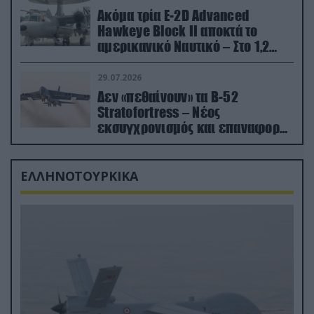
Ακόμα τρία E-2D Advanced
Hawkeye Block II αποκτά το
αμερικανικό Ναυτικό – Στο 1,2
δισ.δολάρια το κόστος
29.07.2026
Δεν «πεθαίνουν» τα Β-52
Stratofortress – Νέος
εκσυγχρονισμός και επαναφορά
από τα «νεκροταφεία»
ΕΛΛΗΝΟΤΟΥΡΚΙΚΑ