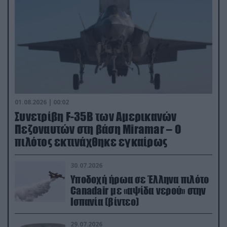
01.08.2026 | 00:02
Συνετρίβη F-35B των Αμερικανών
Πεζοναυτών στη βάση Miramar – Ο
πιλότος εκτινάχθηκε εγκαίρως
30.07.2026
Υποδοχή ήρωα σε Έλληνα πιλότο
Canadair με «αψίδα νερού» στην
Ισπανία (βίντεο)
29.07.2026