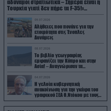
αδύναμοι στρατιωτικά – Σήμερα είναι η
Τουρκία γιατί δεν πήρε τα F-35!»
(βίντεο)
09.07.2026
Αλήθειες που πονάνε για την
ετοιμότητα στις Ένοπλες
Δυνάμεις
08.07.2026
Το βιβλίο γεωγραφίας
εμφανίζει την Κύπρο και στην
Ασία! – Αναγνώρισαν τα
κατεχόμενα; (φωτο)
04.07.2026
Η γελοία κυβερνητική
ανακοίνωση για την γκάφα του
γραφικού ΣΕΑ Θ.Ντόκου με τους
Ρώσους φαρσέρ