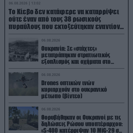
06.08.2026 | 13:02
Το Κίεβο δεν κατάφερε να καταρρίψει
ούτε έναν από τους 38 ρωσικούς
πυραύλους που εκτοξεύτηκαν εναντίον
του
06.08.2026
Ουκρανία: Σε «στάχτες»
μετατράπηκαν στρατιωτικός
εξοπλισμός και οχήματα στο
Κίεβο μετά από ρωσικά
πλήγματα (βίντεο)
06.08.2026
Drones οπτικών ινών
κυριαρχούν στο ουκρανικό
μέτωπο (βίντεο)
06.08.2026
Θορυβήθηκαν οι Ουκρανοί με τις
δηλώσεις Ρώσου υποπτέραρχου:
«S-400 κατέρριψαν 10 MiG-29 σε