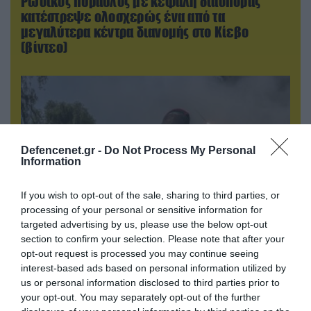
Ρωσικός πύραυλος με κεφαλή διασποράς
κατέστρεψε ολοσχερώς ένα από τα
μεγαλύτερα κέντρα διανομής στο Κίεβο
(βίντεο)
Defencenet.gr -
Do Not Process My Personal
Information
If you wish to opt-out of the sale, sharing to third parties, or
processing of your personal or sensitive information for
targeted advertising by us, please use the below opt-out
section to confirm your selection. Please note that after your
05.08.2026 | 22:02
opt-out request is processed you may continue seeing
Αδειάζουν το Κραματόρσκ οι Ουκρανοί:
interest-based ads based on personal information utilized by
Έκτακτη εκκένωση στην πόλη μετά την
us or personal information disclosed to third parties prior to
αιφνιδιαστική προώθηση των Ρώσων (βίντεο)
your opt-out. You may separately opt-out of the further