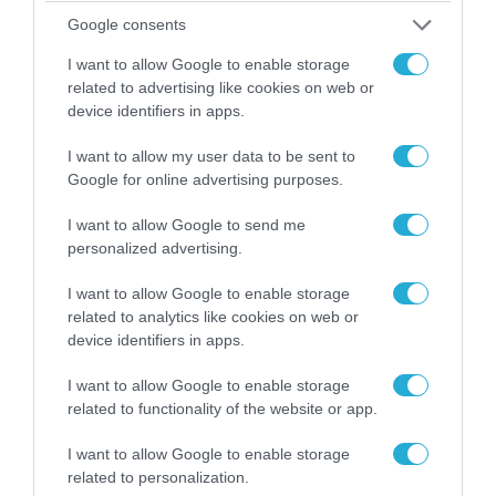
Google consents
09.08.2026 | 17:02
I want to allow Google to enable storage
ΣΥΡΙΖΑ για υποκλοπές: «Το (παρα)κράτος της ΝΔ
related to advertising like cookies on web or
έχει συνέχεια και συνέπεια»
device identifiers in apps.
I want to allow my user data to be sent to
Google for online advertising purposes.
I want to allow Google to send me
personalized advertising.
I want to allow Google to enable storage
related to analytics like cookies on web or
device identifiers in apps.
I want to allow Google to enable storage
related to functionality of the website or app.
08.08.2026 | 09:02
«Η απόλυτη τραγωδία»: Η «αιχμηρή» ανάρτηση
I want to allow Google to enable storage
του Αρκά για τα τατουάζ (φωτο)
related to personalization.