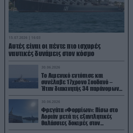
15.07.2026 | 16:03
Aυτές είναι οι πέντε πιο ισχυρές
ναυτικές δυνάμεις στον κόσμο
30.06.2026
Το Λιμενικό εντόπισε και
συνέλαβε 17χρονο Σουδανό –
Ήταν διακινητής 34 παράνομων
μεταναστών
30.06.2026
Φρεγάτα «Φορμίων»: Πίσω στο
Λοριάν μετά τις εξαντλητικές
θαλάσσιες δοκιμές στον
απαιτητικό Βισκαϊκό