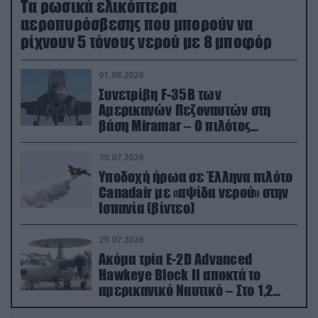
Τα ρωσικά ελικόπτερα
αεροπυρόσβεσης που μπορούν να
ρίχνουν 5 τόνους νερού με 8 μποφόρ
01.08.2026
Συνετρίβη F-35B των
Αμερικανών Πεζοναυτών στη
βάση Miramar – Ο πιλότος
εκτινάχθηκε εγκαίρως
30.07.2026
Υποδοχή ήρωα σε Έλληνα πιλότο
Canadair με «αψίδα νερού» στην
Ισπανία (βίντεο)
29.07.2026
Ακόμα τρία E-2D Advanced
Hawkeye Block II αποκτά το
αμερικανικό Ναυτικό – Στο 1,2
δισ.δολάρια το κόστος