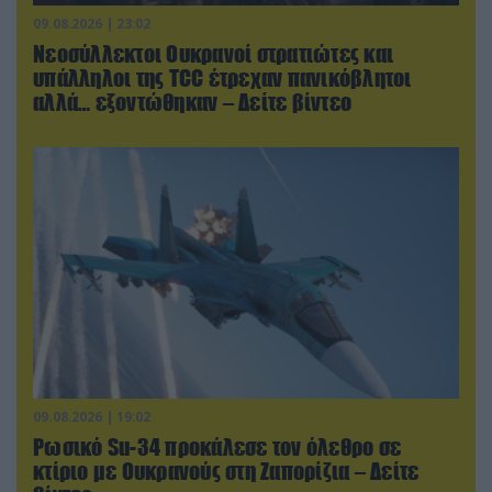
09.08.2026 | 23:02
Νεοσύλλεκτοι Ουκρανοί στρατιώτες και
υπάλληλοι της TCC έτρεχαν πανικόβλητοι
αλλά… εξοντώθηκαν – Δείτε βίντεο
09.08.2026 | 19:02
Ρωσικό Su-34 προκάλεσε τον όλεθρο σε
κτίριο με Ουκρανούς στη Ζαπορίζια – Δείτε