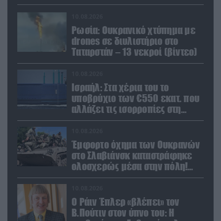
προμηθεύει την Ουκρανία
10.08.2026
Ρωσία: Ουκρανικό χτύπημα με
drones σε διυλιστήριο στο
Ταταρστάν – 13 νεκροί (βίντεο)
10.08.2026
Ισραήλ: Στα χέρια του το
υποβρύχιο των €550 εκατ. που
αλλάζει τις ισορροπίες στη
Μέση Ανατολή (βίντεο)
10.08.2026
Έμφορτο όχημα των Ουκρανών
στο Σλαβιάνσκ καταστράφηκε
ολοσχερώς μέσα στην πόλη!
(βίντεο)
10.08.2026
Ο Ράιν Έπλερ «βλέπει» τον
Β.Πούτιν στον ύπνο του: Η