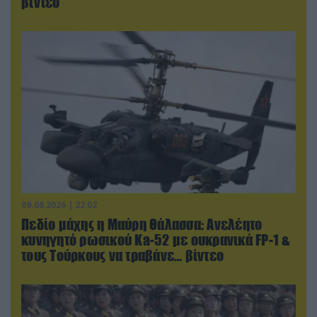
βίντεο
09.08.2026 | 22:02
Πεδίο μάχης η Μαύρη Θάλασσα: Ανελέητο
κυνηγητό ρωσικού Ka-52 με ουκρανικά FP-1 &
τους Τούρκους να τραβάνε… βίντεο