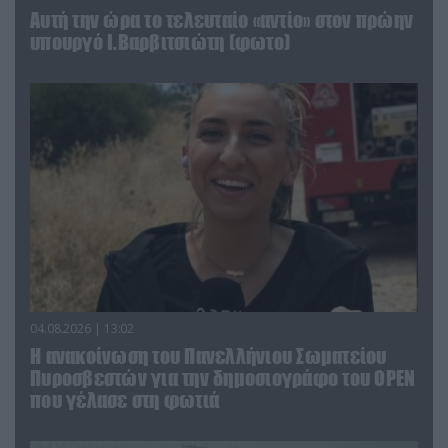
Αυτή την ώρα το τελευταίο «αντίο» στον πρώην
υπουργό Ι.Βαρβιτσιώτη (φωτο)
04.08.2026 | 13:02
Η ανακοίνωση του Πανελλήνιου Σωματείου
Πυροσβεστών για την δημοσιογράφο του OPEN
που γέλασε στη φωτιά