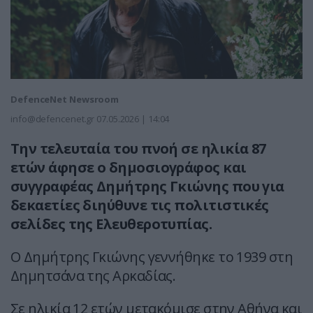
DefenceNet Newsroom
info@defencenet.gr
07.05.2026 | 14:04
Την τελευταία του πνοή σε ηλικία 87
ετών άφησε ο δημοσιογράφος και
συγγραφέας Δημήτρης Γκιώνης που για
δεκαετίες διηύθυνε τις πολιτιστικές
σελίδες της Ελευθεροτυπίας.
Ο Δημήτρης Γκιώνης γεννήθηκε το 1939 στη
Δημητσάνα της Αρκαδίας.
Σε ηλικία 12 ετών μετακόμισε στην Αθήνα και