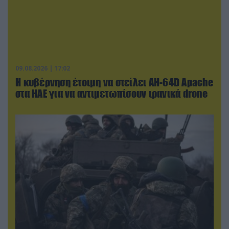
09.08.2026 | 17:02
Η κυβέρνηση έτοιμη να στείλει AH-64D Apache
στα ΗΑΕ για να αντιμετωπίσουν ιρανικά drone