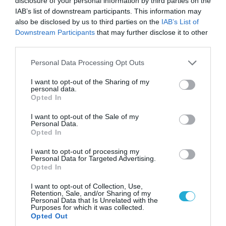
disclosure of your personal information by third parties on the
IAB’s list of downstream participants. This information may
also be disclosed by us to third parties on the
IAB’s List of
Downstream Participants
that may further disclose it to other
third parties.
09.08.2026 | 22:02
Αυξάνεται η ρωσική ναυτική παρουσία γύρω
Please note that this website/app uses one or more Google
Personal Data Processing Opt Outs
από τη Βρετανία
services and may gather and store information including but
not limited to your visit or usage behaviour. You may click to
I want to opt-out of the Sharing of my
personal data.
grant or deny consent to Google and its third-party tags to
Opted In
use your data for below specified purposes in below Google
ΠΟΛΙΤΙΚΗ
consent section.
I want to opt-out of the Sale of my
Personal Data.
Opted In
I want to opt-out of processing my
Personal Data for Targeted Advertising.
Opted In
I want to opt-out of Collection, Use,
Retention, Sale, and/or Sharing of my
Personal Data that Is Unrelated with the
Purposes for which it was collected.
Opted Out