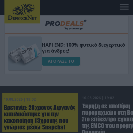
Μεταμόρφωσε τον κήπο σου με το
ικό
Ultra Box Μίνι Αλυσοπρίονο με
μπαταρία λιθίου
ΑΓΟΡΑΣΕ ΤΟ
10.08.2026 | 19:02
10.08.2026 | 19:02
Έκρηξη σε αποθήκη
Βρετανία: 28χρονος Αφγανός
πυρομαχικών στη Βο
καταδικάστηκε για την
Στο επίκεντρο εγκατ
κακοποίηση 13χρονης που
της EMCO που προμη
γνώρισε μέσω Snapchat
Ουκρανία