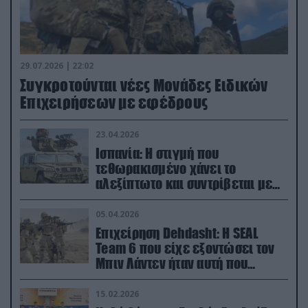
29.07.2026 | 22:02
Συγκροτούνται νέες Μονάδες Ειδικών
Επιχειρήσεων με εφέδρους
23.04.2026
Ισπανία: Η στιγμή που
τεθωρακισμένο χάνει το
αλεξίπτωτο και συντρίβεται με
ορμή στο έδαφος (βίντεο)
05.04.2026
Επιχείρηση Dehdasht: Η SEAL
Team 6 που είχε εξοντώσει τον
Μπιν Λάντεν ήταν αυτή που
διέσωσε τον πιλότο του F-15
15.02.2026