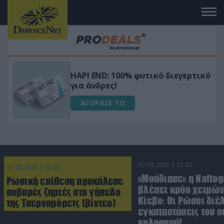
Μεταμόρφωσε τον κήπο σου με το
ικό
Ultra Box Μίνι Αλυσοπρίονο με
μπαταρία λιθίου
ΑΓΟΡΑΣΕ ΤΟ
07.08.2026 | 23:02
07.08.2026 | 23:02
«Μούδιασε» η Naftog
Ρωσική επίθεση προκάλεσε
βλέπει κρύο χειμών
σοβαρές ζημιές στο γήπεδο
Κίεβο: Οι Ρώσοι διέ
της Τσερνομόρετς (βίντεο)
εγκαταστάσεις του 
κολοσσού!