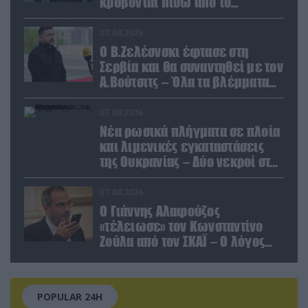
κρύβονται πίσω από το
παραποιημένο βίντεο
07.08.2026
Ο Β.Ζελέσνσκι έφτασε στη
Σερβία και θα συναντηθεί με τον
Α.Βούτσιτς – Όλα τα βλέμματα
στις σχέσεις με τη Ρωσία
07.08.2026
Νέα ρωσικά πλήγματα σε πλοία
και λιμενικές εγκαταστάσεις
της Ουκρανίας – Δύο νεκροί στην
Κριμαία
07.08.2026
Ο Γιάννης Αλαφούζος
«τέλειωσε» τον Κωνσταντίνο
Ζούλα από τον ΣΚΑΪ – Ο λόγος
της απομάκρυνσής του
POPULAR 24H