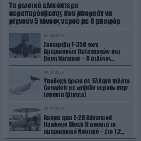
Τα ρωσικά ελικόπτερα
αεροπυρόσβεσης που μπορούν να
ρίχνουν 5 τόνους νερού με 8 μποφόρ
01.08.2026
Συνετρίβη F-35B των
Αμερικανών Πεζοναυτών στη
βάση Miramar – Ο πιλότος
εκτινάχθηκε εγκαίρως
30.07.2026
Υποδοχή ήρωα σε Έλληνα πιλότο
Canadair με «αψίδα νερού» στην
Ισπανία (βίντεο)
29.07.2026
Ακόμα τρία E-2D Advanced
Hawkeye Block II αποκτά το
αμερικανικό Ναυτικό – Στο 1,2
δισ.δολάρια το κόστος