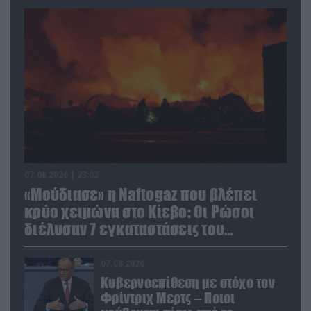
07.08.2026 | 23:02
«Μούδιασε» η Naftogaz που βλέπει
κρύο χειμώνα στο Κίεβο: Οι Ρώσοι
διέλυσαν 7 εγκαταστάσεις του
ουκρανικού κολοσσού!
07.08.2026
Κυβερνοεπίθεση με στόχο τον
Φρίντριχ Μερτς – Ποιοι