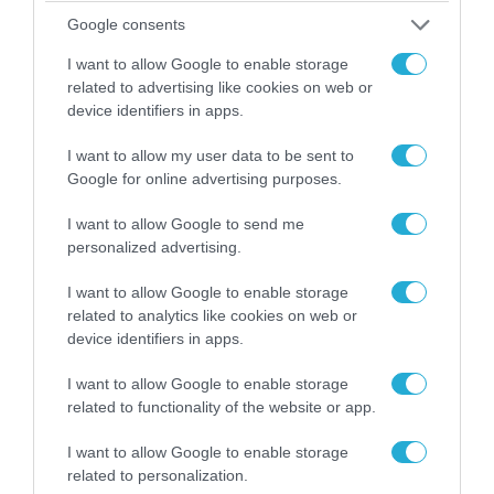
07.08.2026 | 20:02
Google consents
Ο Γιάννης Αλαφούζος «τέλειωσε» τον
Κωνσταντίνο Ζούλα από τον ΣΚΑΪ – Ο λόγος της
I want to allow Google to enable storage
απομάκρυνσής του
related to advertising like cookies on web or
device identifiers in apps.
I want to allow my user data to be sent to
Google for online advertising purposes.
I want to allow Google to send me
personalized advertising.
I want to allow Google to enable storage
related to analytics like cookies on web or
device identifiers in apps.
I want to allow Google to enable storage
06.08.2026 | 14:02
related to functionality of the website or app.
«Επιχείρηση ελεύθερα πεζοδρόμια» στην
Αθήνα: Απομακρύνθηκαν παράνομα
I want to allow Google to enable storage
αντικείμενα από κοινόχρηστους χώρους
related to personalization.