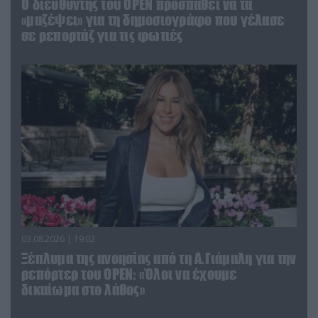
O διευθυντής του OPEN προσπαθεί να τα
«μαζέψει» για τη δημοσιογράφο που γέλασε
σε ρεπορτάζ για τις φωτιές
03.08.2026 | 19:02
Ξέπλυμα της ανοησίας από τη Α.Γιάμαλη για την
ρεπόρτερ του ΟΡΕΝ: «Όλοι να έχουμε
δικαίωμα στο λάθος»