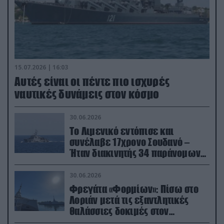
15.07.2026 | 16:03
Aυτές είναι οι πέντε πιο ισχυρές
ναυτικές δυνάμεις στον κόσμο
30.06.2026
Το Λιμενικό εντόπισε και
συνέλαβε 17χρονο Σουδανό –
Ήταν διακινητής 34 παράνομων
μεταναστών
30.06.2026
Φρεγάτα «Φορμίων»: Πίσω στο
Λοριάν μετά τις εξαντλητικές
θαλάσσιες δοκιμές στον
απαιτητικό Βισκαϊκό