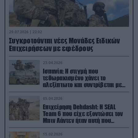
29.07.2026 | 22:02
Συγκροτούνται νέες Μονάδες Ειδικών
Επιχειρήσεων με εφέδρους
23.04.2026
Ισπανία: Η στιγμή που
τεθωρακισμένο χάνει το
αλεξίπτωτο και συντρίβεται με
ορμή στο έδαφος (βίντεο)
05.04.2026
Επιχείρηση Dehdasht: Η SEAL
Team 6 που είχε εξοντώσει τον
Μπιν Λάντεν ήταν αυτή που
διέσωσε τον πιλότο του F-15
15.02.2026