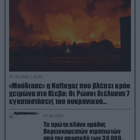
07.08.2026 | 23:02
«Μούδιασε» η Naftogaz που βλέπει κρύο
χειμώνα στο Κίεβο: Οι Ρώσοι διέλυσαν 7
εγκαταστάσεις του ουκρανικού
κολοσσού!
07.08.2026
Τα πρώτα πλάνα ομάδας
Βορειοκορεατών στρατιωτών
από την αποστολή των 30.000