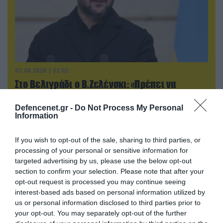
07.08.2026 | 02:02
Στο Βελιγράδι ο Β.Ζελένσκι: «Πρέπει να
αποσπάσουμε τους Σέρβους από το
στρατόπεδο της Ρωσίας»
Defencenet.gr -
Do Not Process My Personal
Information
If you wish to opt-out of the sale, sharing to third parties, or
processing of your personal or sensitive information for
targeted advertising by us, please use the below opt-out
section to confirm your selection. Please note that after your
opt-out request is processed you may continue seeing
interest-based ads based on personal information utilized by
us or personal information disclosed to third parties prior to
your opt-out. You may separately opt-out of the further