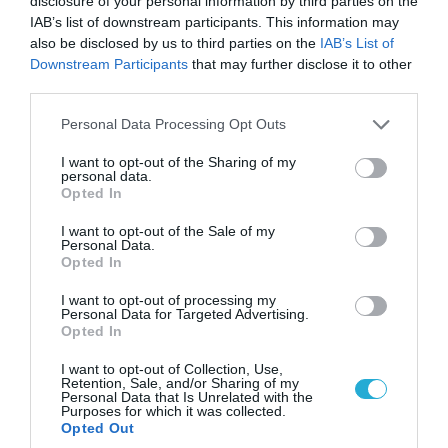
disclosure of your personal information by third parties on the
IAB’s list of downstream participants. This information may
also be disclosed by us to third parties on the
IAB’s List of
07.08.2026 | 08:02
Downstream Participants
that may further disclose it to other
Οι ρωσικές δυνάμεις απέχουν μόλις 5 χλμ.
third parties.
από Σλαβιάνσκ και Κραματόρσκ στο Ντονέτσκ
Please note that this website/app uses one or more Google
Personal Data Processing Opt Outs
services and may gather and store information including but
not limited to your visit or usage behaviour. You may click to
I want to opt-out of the Sharing of my
personal data.
ΠΟΛΙΤΙΚΗ
grant or deny consent to Google and its third-party tags to
Opted In
use your data for below specified purposes in below Google
consent section.
I want to opt-out of the Sale of my
Personal Data.
Opted In
I want to opt-out of processing my
Personal Data for Targeted Advertising.
Opted In
I want to opt-out of Collection, Use,
Retention, Sale, and/or Sharing of my
Personal Data that Is Unrelated with the
Purposes for which it was collected.
Opted Out