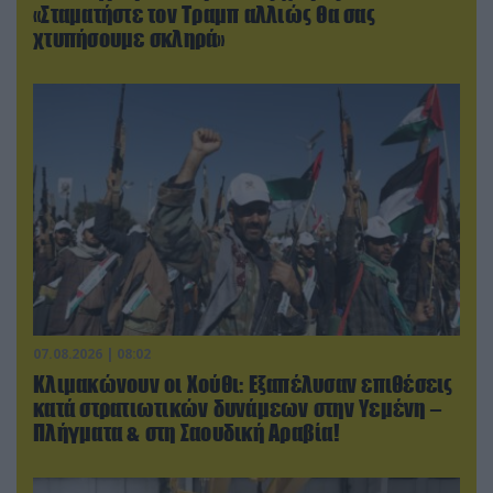
«Σταματήστε τον Τραμπ αλλιώς θα σας
χτυπήσουμε σκληρά»
07.08.2026 | 08:02
Κλιμακώνουν οι Χούθι: Eξαπέλυσαν επιθέσεις
κατά στρατιωτικών δυνάμεων στην Υεμένη –
Πλήγματα & στη Σαουδική Αραβία!