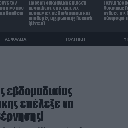
ρυνε τον
Σφοδρή ουκρανική επίθεση
Ταινία τρόμ
τρατηγό που
προκάλεσε εκτεταμένες
Ουκρανία: Γ
ική βοήθεια
πυρκαγιές σε διυλιστήριο και
άνδρες της 
υποδομές της ρωσικής Rosneft
σύντροφό τη
(βίντεο)
ΑΣΦΑΛΕΙΑ
ΠΟΛΙΤΙΚΗ
Υ
ης εβδομαδιαίας
κης επέλεξε να
βέρνησης!