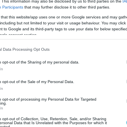
ή και το Ταμείο Ανάκαμψης να τελειώνει ο
. This information may also be disclosed by us to third parties on the
IA
Participants
that may further disclose it to other third parties.
ν και λέει ότι θα στήσει κάλπες το 2027
εις όπως η σημερινή δείχνουν ότι οι
 that this website/app uses one or more Google services and may gath
να είναι πιο κοντά από αυτό που λέει.
including but not limited to your visit or usage behaviour. You may click 
 to Google and its third-party tags to use your data for below specifi
ogle consent section.
συμπλήρωση τριών ετών από την
μπιστοσύνης των πολιτών το 2023 και
l Data Processing Opt Outs
η συμπλήρωση επτά ετών από την πρώτη
της Νέας Δημοκρατίας το 2019 στην
o opt-out of the Sharing of my personal data.
ο πρωθυπουργός σημειώνει ότι
In
μερινά να τιμά την εντολή που του
o opt-out of the Sale of my Personal Data.
τες, αναγνωρίζοντας ότι οι προσδοκίες
In
εις παραμένουν υψηλές και ότι η
καταφέρνει πάντα να ανταποκρίνεται σε
to opt-out of processing my Personal Data for Targeted
ing.
In
 ότι από το 2019 η χώρα έχει σημειώσει, όπως
o opt-out of Collection, Use, Retention, Sale, and/or Sharing
ersonal Data that Is Unrelated with the Purposes for which it
lected.