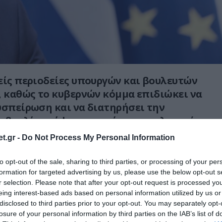
είς περιοδείες υπουργών και βουλευτών
, καθώς το κυβερνών κόμμα επιδιώκει να
υσπείρωση και να διατηρήσει την
οβουλία ενόψει της επόμενης εκλογικής
ήμερα αντί του καθιερωμένου
t.gr -
Do Not Process My Personal Information
πολογισμού του κυβερνητικού έργου, ο
Κυριάκος Μητσοτάκης επέλεξε να
to opt-out of the sale, sharing to third parties, or processing of your per
αν συνολικό απολογισμό της πορείας της
formation for targeted advertising by us, please use the below opt-out s
r selection. Please note that after your opt-out request is processed y
019 έως σήμερα.
eing interest-based ads based on personal information utilized by us or
disclosed to third parties prior to your opt-out. You may separately opt-
πική πίεση να εντείνεται, τα σκάνδαλα
losure of your personal information by third parties on the IAB’s list of