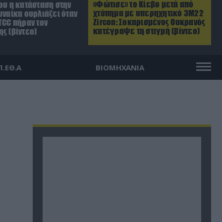
«Φώτισε» το Κίεβο μετά από
ου η κατάσταση στην
χτύπημα με υπερηχητικό 3M22
υναίκα ουρλιάζει όταν
Zircon: Σοκαρισμένος Ουκρανός
TCC πήραν τον
κατέγραψε τη στιγμή (βίντεο)
ς (βίντεο)
Π.ΕΘ.Α
ΒΙΟΜΗΧΑΝΙΑ