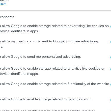
μφισβήτητη πρόοδο» σε πολλούς τομείς
Out
consents
 εξηγεί ότι επέλεξε να παρουσιάσει την
ρας με «μετρήσιμο και τεκμηριωμένο
o allow Google to enable storage related to advertising like cookies on
ίνοντας πως οι πολίτες κρίνουν κυρίως το
evice identifiers in apps.
υνέπεια ανάμεσα στις δεσμεύσεις και στα
o allow my user data to be sent to Google for online advertising
ναι εκείνη που χτίζει την εμπιστοσύνη.
s.
ό, υποστηρίζει ότι η κυβέρνηση επιδιώκει να
to allow Google to send me personalized advertising.
ν πράξη πως υλοποιεί σχεδόν το σύνολο των
o allow Google to enable storage related to analytics like cookies on
 αναφέροντας ότι εννέα στις δέκα
evice identifiers in apps.
σμεύσεις του 2023 είτε έχουν ήδη υλοποιηθεί
σε τροχιά υλοποίησης.
o allow Google to enable storage related to functionality of the website
ρίζοντα το 2030 όπου το Ελληνικό Κράτος θα
o allow Google to enable storage related to personalization.
ρόνια ύπαρξης και ίσως το 2026 είναι η χρονιά
α κερδίσει για να είναι αυτός ο
o allow Google to enable storage related to security, including