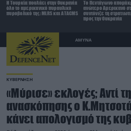
Η Τουρκία πουλάει στην Ουκρανία
Το Πεντάγωνο απομάκ
όλο το αμερικανικό πυραυλικό
ανώτερο Αμερικανό σ
πυροβολικό της: MLRS και ΑΤΑCMS
συντόνιζε τη στρατιωτ
προς την Ουκρανία
ΑΜΥΝΑ
ΚΥΒΕΡΝΗΣΗ
«Μύρισε» εκλογές; Αντί τ
ανασκόπησης ο Κ.Μητσοτά
κάνει απολογισμό της κυ