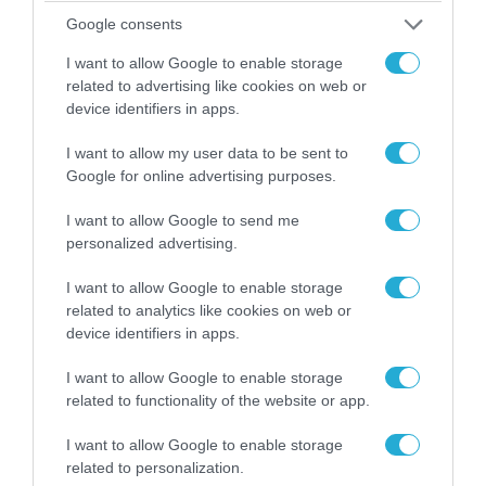
«Η απόλυτη τραγωδία»: Η «αιχμηρή» ανάρτηση
Google consents
του Αρκά για τα τατουάζ (φωτο)
I want to allow Google to enable storage
related to advertising like cookies on web or
device identifiers in apps.
I want to allow my user data to be sent to
Google for online advertising purposes.
I want to allow Google to send me
personalized advertising.
I want to allow Google to enable storage
related to analytics like cookies on web or
device identifiers in apps.
07.08.2026 | 20:02
Ο Γιάννης Αλαφούζος «τέλειωσε» τον
I want to allow Google to enable storage
Κωνσταντίνο Ζούλα από τον ΣΚΑΪ – Ο λόγος της
related to functionality of the website or app.
απομάκρυνσής του
I want to allow Google to enable storage
related to personalization.