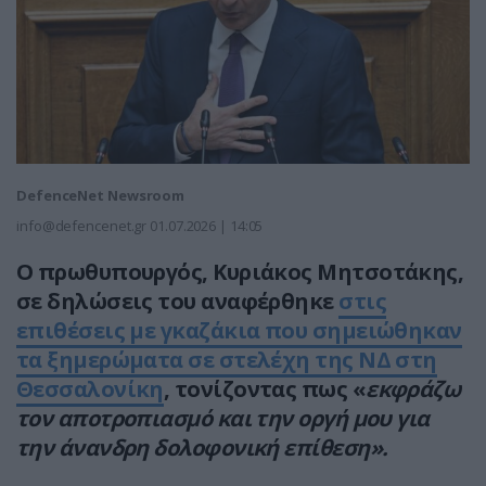
DefenceNet Newsroom
info@defencenet.gr
01.07.2026 | 14:05
Ο πρωθυπουργός, Κυριάκος Μητσοτάκης,
σε δηλώσεις του αναφέρθηκε
στις
επιθέσεις με γκαζάκια που σημειώθηκαν
τα ξημερώματα σε στελέχη της ΝΔ στη
Θεσσαλονίκη
, τονίζοντας πως «
εκφράζω
τον αποτροπιασμό και την οργή μου για
την άνανδρη δολοφονική επίθεση».