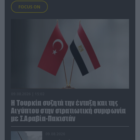
FOCUS ON
09.08.2026 | 15:02
Η Τουρκία συζητά την ένταξη και της
Αιγύπτου στην στρατιωτική συμφωνία
με Σ.Αραβία-Πακιστάν
09.08.2026