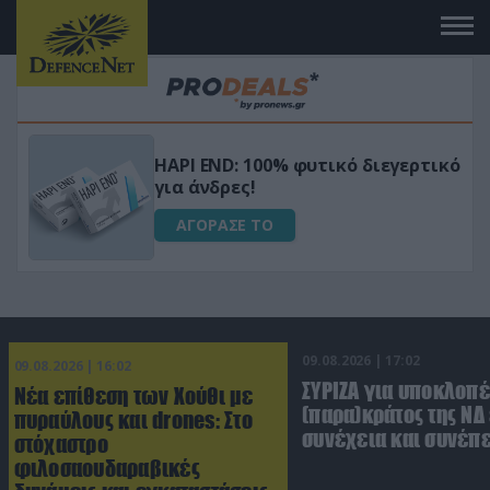
Μεταμόρφωσε τον κήπο σου με το
ικό
Ultra Box Μίνι Αλυσοπρίονο με
μπαταρία λιθίου
ΑΓΟΡΑΣΕ ΤΟ
09.08.2026 | 17:02
09.08.2026 | 16:02
ΣΥΡΙΖΑ για υποκλοπέ
Νέα επίθεση των Χούθι με
(παρα)κράτος της ΝΔ
πυραύλους και drones: Στο
συνέχεια και συνέπε
στόχαστρο
φιλοσαουδαραβικές