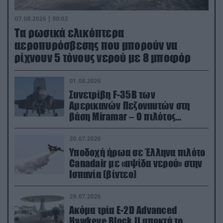
07.08.2026 | 00:02
Τα ρωσικά ελικόπτερα
αεροπυρόσβεσης που μπορούν να
ρίχνουν 5 τόνους νερού με 8 μποφόρ
01.08.2026
Συνετρίβη F-35B των
Αμερικανών Πεζοναυτών στη
βάση Miramar – Ο πιλότος
εκτινάχθηκε εγκαίρως
30.07.2026
Υποδοχή ήρωα σε Έλληνα πιλότο
Canadair με «αψίδα νερού» στην
Ισπανία (βίντεο)
29.07.2026
Ακόμα τρία E-2D Advanced
Hawkeye Block II αποκτά το