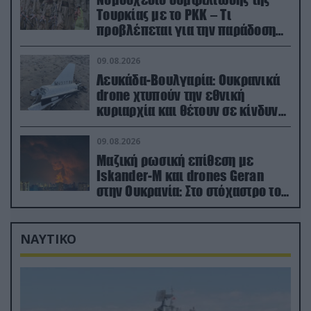
Τουρκίας με το ΡΚΚ – Τι
προβλέπεται για την παράδοση
των όπλων
09.08.2026
Λευκάδα-Βουλγαρία: Ουκρανικά
drone χτυπούν την εθνική
κυριαρχία και θέτουν σε κίνδυνο
οικονομίες χωρών του ΝΑΤΟ
09.08.2026
Μαζική ρωσική επίθεση με
Iskander-M και drones Geran
στην Ουκρανία: Στο στόχαστρο το
εργοστάσιο των Flamingo
ΝΑΥΤΙΚΟ