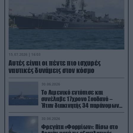
15.07.2026 | 16:03
Aυτές είναι οι πέντε πιο ισχυρές
ναυτικές δυνάμεις στον κόσμο
30.06.2026
Το Λιμενικό εντόπισε και
συνέλαβε 17χρονο Σουδανό –
Ήταν διακινητής 34 παράνομων
μεταναστών
30.06.2026
Φρεγάτα «Φορμίων»: Πίσω στο