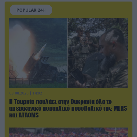
POPULAR 24H
08.08.2026 | 14:02
Η Τουρκία πουλάει στην Ουκρανία όλο το
αμερικανικό πυραυλικό πυροβολικό της: MLRS
και ΑΤΑCMS