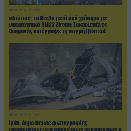
08.08.2026 | 14:02
«Φώτισε» το Κίεβο μετά από χτύπημα με
υπερηχητικό 3M22 Zircon: Σοκαρισμένος
Ουκρανός κατέγραψε τη στιγμή (βίντεο)
08.08.2026 | 12:02
Ιράν: Δημοσίευσε φωτογραφίες
αμερικανικών και ισραηλινών αεροσκαφών &