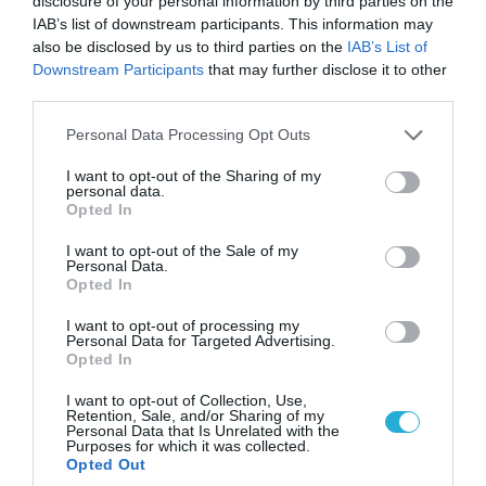
disclosure of your personal information by third parties on the
IAB’s list of downstream participants. This information may
also be disclosed by us to third parties on the
IAB’s List of
Downstream Participants
that may further disclose it to other
third parties.
09.08.2026 | 17:02
ΣΥΡΙΖΑ για υποκλοπές: «Το (παρα)κράτος της ΝΔ
Please note that this website/app uses one or more Google
Personal Data Processing Opt Outs
services and may gather and store information including but
έχει συνέχεια και συνέπεια»
not limited to your visit or usage behaviour. You may click to
I want to opt-out of the Sharing of my
personal data.
grant or deny consent to Google and its third-party tags to
Opted In
use your data for below specified purposes in below Google
consent section.
I want to opt-out of the Sale of my
Personal Data.
Opted In
I want to opt-out of processing my
Personal Data for Targeted Advertising.
Opted In
I want to opt-out of Collection, Use,
Retention, Sale, and/or Sharing of my
Personal Data that Is Unrelated with the
Purposes for which it was collected.
Opted Out
08.08.2026 | 09:02