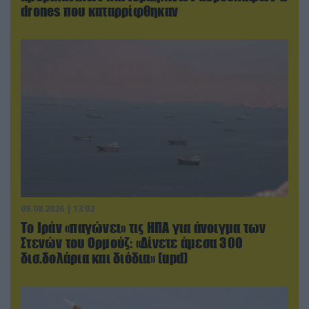
drones που καταρρίφθηκαν
09.08.2026 | 13:02
Το Ιράν «παγώνει» τις ΗΠΑ για άνοιγμα των
Στενών του Ορμούζ: «Δίνετε άμεσα 300
δισ.δολάρια και διόδια» (upd)