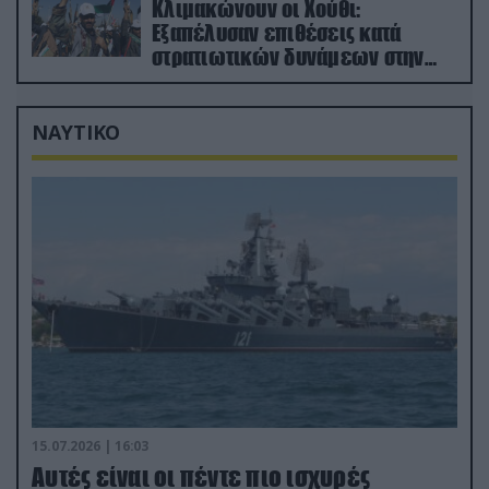
Κλιμακώνουν οι Χούθι:
Eξαπέλυσαν επιθέσεις κατά
στρατιωτικών δυνάμεων στην
Υεμένη – Πλήγματα & στη
Σαουδική Αραβία!
ΝΑΥΤΙΚΟ
15.07.2026 | 16:03
Aυτές είναι οι πέντε πιο ισχυρές