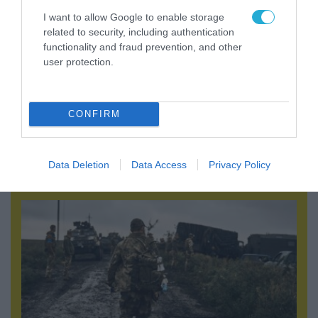
I want to allow Google to enable storage
related to security, including authentication
functionality and fraud prevention, and other
user protection.
CONFIRM
06.08.2026 | 21:02
Τελεσίγραφο του Ιράν στις χώρες του Κόλπου:
«Σταματήστε τον Τραμπ αλλιώς θα σας
Data Deletion
Data Access
Privacy Policy
χτυπήσουμε σκληρά»