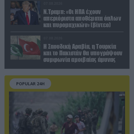
07.08.2026
Ν.Τραμπ: «Οι ΗΠΑ έχουν
απεριόριστα αποθέματα όπλων
και πυρομαχικών» (βίντεο)
07.08.2026
Η Σαουδική Αραβία, η Τουρκία
και το Πακιστάν θα υπογράψουν
συμφωνία αμοιβαίας άμυνας
POPULAR 24H