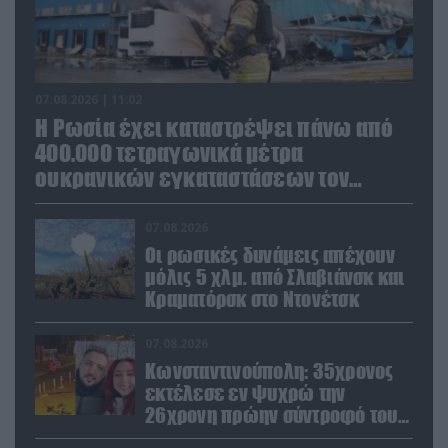
07.08.2026 | 11:02
Η Ρωσία έχει καταστρέψει πάνω από
400.000 τετραγωνικά μέτρα
ουκρανικών εγκαταστάσεων τον
Ιούλιο
07.08.2026
Οι ρωσικές δυνάμεις απέχουν
μόλις 5 χλμ. από Σλαβιάνσκ και
Κραματόρσκ στο Ντονέτσκ
07.08.2026
Κωνσταντινούπολη: 35χρονος
εκτέλεσε εν ψυχρώ την
26χρονη πρώην σύντροφό του
έξω από φαρμακείο (βίντεο)