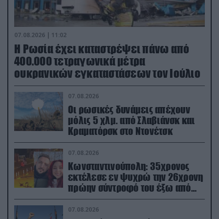
07.08.2026 | 11:02
Η Ρωσία έχει καταστρέψει πάνω από
400.000 τετραγωνικά μέτρα
ουκρανικών εγκαταστάσεων τον Ιούλιο
07.08.2026
Οι ρωσικές δυνάμεις απέχουν
μόλις 5 χλμ. από Σλαβιάνσκ και
Κραματόρσκ στο Ντονέτσκ
07.08.2026
Κωνσταντινούπολη: 35χρονος
εκτέλεσε εν ψυχρώ την 26χρονη
πρώην σύντροφό του έξω από
φαρμακείο (βίντεο)
07.08.2026