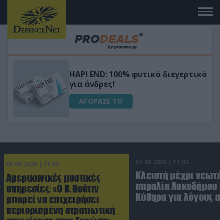
Μεταμόρφωσε τον κήπο σου με το
ικό
Ultra Box Μίνι Αλυσοπρίονο με
μπαταρία λιθίου
ΑΓΟΡΑΣΕ ΤΟ
07.08.2026 | 11:02
07.08.2026 | 11:02
Κλειστή μέχρι νεωτ
Αμερικανικές μυστικές
παραλία Λυκοδήμου 
υπηρεσίες: «Ο Β.Πούτιν
Κύθηρα για λόγους 
μπορεί να επιχειρήσει
περιορισμένη στρατιωτική