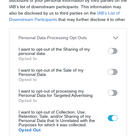
disclosure of your personal information by third parties on the
06.08.2026 | 09:02
IAB’s list of downstream participants. This information may
ΗΠΑ: Το τελευταίο μήνυμα της μητέρας στον
also be disclosed by us to third parties on the
IAB’s List of
πρώην σύζυγό της πριν από τη δολοφονία των
Downstream Participants
that may further disclose it to other
4 παιδιών τους – «Έχουν ίωση»
third parties.
Please note that this website/app uses one or more Google
Personal Data Processing Opt Outs
services and may gather and store information including but
not limited to your visit or usage behaviour. You may click to
I want to opt-out of the Sharing of my
personal data.
grant or deny consent to Google and its third-party tags to
Opted In
use your data for below specified purposes in below Google
consent section.
I want to opt-out of the Sale of my
Personal Data.
Opted In
I want to opt-out of processing my
Personal Data for Targeted Advertising.
Opted In
I want to opt-out of Collection, Use,
07.08.2026 | 01:02
Retention, Sale, and/or Sharing of my
Ελέγχεται αμοντάριστο βίντεο της σύγκρουσης
Personal Data that Is Unrelated with the
Purposes for which it was collected.
των ελικοπτέρων στην Ψάθα – Σενάριο για
Opted Out
τρίτο ελικόπτερο