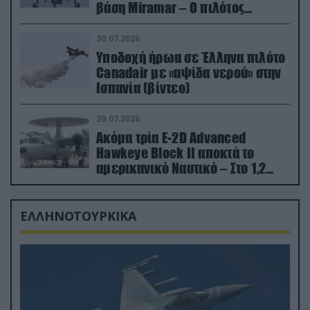
βάση Miramar – Ο πιλότος
εκτινάχθηκε εγκαίρως
30.07.2026
Υποδοχή ήρωα σε Έλληνα πιλότο
Canadair με «αψίδα νερού» στην
Ισπανία (βίντεο)
29.07.2026
Ακόμα τρία E-2D Advanced
Hawkeye Block II αποκτά το
αμερικανικό Ναυτικό – Στο 1,2
δισ.δολάρια το κόστος
ΕΛΛΗΝΟΤΟΥΡΚΙΚΑ