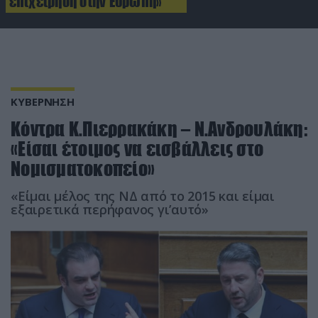
επιχείρηση στην Ευρώπη»
ΚΥΒΕΡΝΗΣΗ
Κόντρα Κ.Πιερρακάκη – Ν.Ανδρουλάκη:
«Είσαι έτοιμος να εισβάλλεις στο
Νομισματοκοπείο»
«Είμαι μέλος της ΝΔ από το 2015 και είμαι
εξαιρετικά περήφανος γι’αυτό»