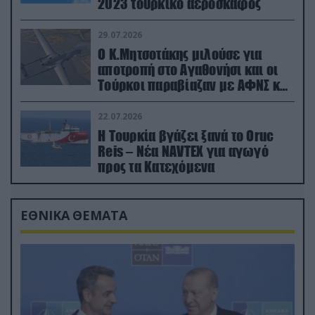
2023 τουρκικό αεροσκάφος
29.07.2026
Ο Κ.Μητσοτάκης μιλούσε για
αποτροπή στο Αγαθονήσι και οι
Τούρκοι παραβίαζαν με ΑΦΝΣ και
drone
22.07.2026
Η Τουρκία βγάζει ξανά το Oruc
Reis – Νέα NAVTEX για αγωγό
προς τα Κατεχόμενα
ΕΘΝΙΚΑ ΘΕΜΑΤΑ