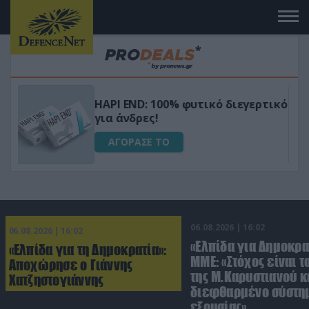
Μεταμόρφωσε τον κήπο σου με το
ικό
Ultra Box Μίνι Αλυσοπρίονο με
μπαταρία λιθίου
ΑΓΟΡΑΣΕ ΤΟ
06.08.2026 | 16:02
06.08.2026 | 16:02
«Ελπίδα για Δημοκρα
«Ελπίδα για τη Δημοκρατία»:
ΜΜΕ: «Στόχος είναι τ
Αποχώρησε ο Γιάννης
της Μ.Καρυστιανού κα
Χατζηστογιάννης
διεφθαρμένο σύστη
εξουσίας»