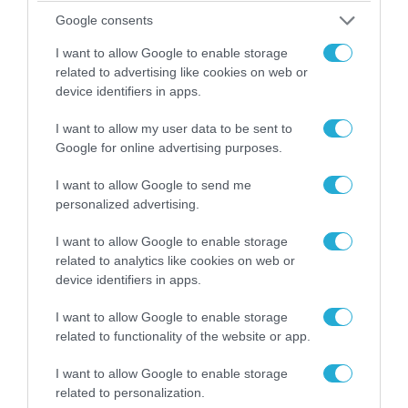
«Επιχείρηση ελεύθερα πεζοδρόμια» στην
Google consents
Αθήνα: Απομακρύνθηκαν παράνομα
αντικείμενα από κοινόχρηστους χώρους
I want to allow Google to enable storage
related to advertising like cookies on web or
device identifiers in apps.
I want to allow my user data to be sent to
Google for online advertising purposes.
I want to allow Google to send me
personalized advertising.
I want to allow Google to enable storage
related to analytics like cookies on web or
device identifiers in apps.
06.08.2026 | 09:03
I want to allow Google to enable storage
«Οι εντελώς αθώοι»: Η ανάρτηση του Αρκά για
related to functionality of the website or app.
τα ζώα που χάθηκαν στις πυρκαγιές της
Αττικής (φωτο)
I want to allow Google to enable storage
related to personalization.