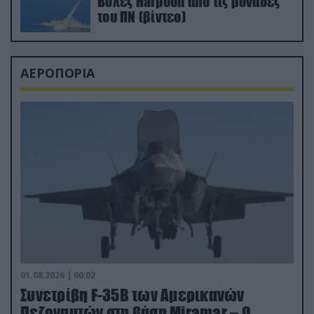
Βολές Harpoon από τις μονάδες
του ΠΝ (βίντεο)
ΑΕΡΟΠΟΡΙΑ
01.08.2026 | 00:02
Συνετρίβη F-35B των Αμερικανών
Πεζοναυτών στη βάση Miramar – Ο