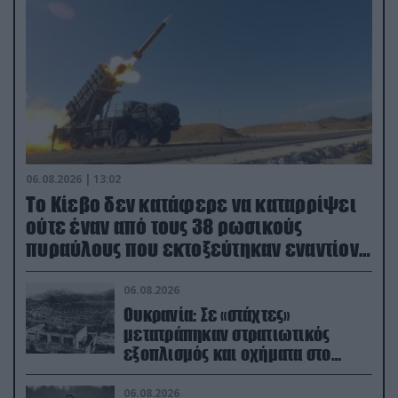
06.08.2026 | 13:02
Το Κίεβο δεν κατάφερε να καταρρίψει
ούτε έναν από τους 38 ρωσικούς
πυραύλους που εκτοξεύτηκαν εναντίον
του
06.08.2026
Ουκρανία: Σε «στάχτες»
μετατράπηκαν στρατιωτικός
εξοπλισμός και οχήματα στο
Κίεβο μετά από ρωσικά
πλήγματα (βίντεο)
06.08.2026