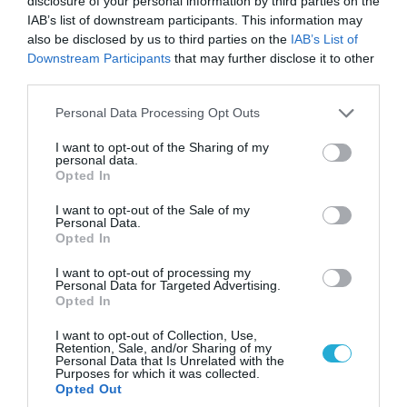
disclosure of your personal information by third parties on the
06.08.2026 | 09:02
IAB’s list of downstream participants. This information may
ΗΠΑ: Το τελευταίο μήνυμα της μητέρας στον
also be disclosed by us to third parties on the
IAB’s List of
πρώην σύζυγό της πριν από τη δολοφονία των
Downstream Participants
that may further disclose it to other
4 παιδιών τους – «Έχουν ίωση»
third parties.
Please note that this website/app uses one or more Google
Personal Data Processing Opt Outs
services and may gather and store information including but
ΠΟΛΙΤΙΚΗ
not limited to your visit or usage behaviour. You may click to
I want to opt-out of the Sharing of my
personal data.
grant or deny consent to Google and its third-party tags to
Opted In
use your data for below specified purposes in below Google
consent section.
I want to opt-out of the Sale of my
Personal Data.
Opted In
I want to opt-out of processing my
Personal Data for Targeted Advertising.
Opted In
I want to opt-out of Collection, Use,
Retention, Sale, and/or Sharing of my
Personal Data that Is Unrelated with the
Purposes for which it was collected.
Opted Out
06.08.2026 | 14:02