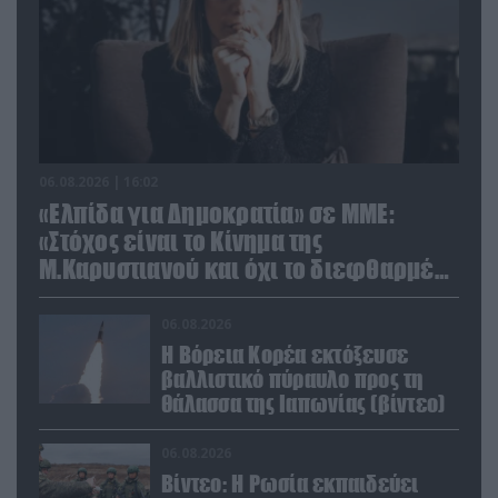
06.08.2026 | 16:02
«Ελπίδα για Δημοκρατία» σε ΜΜΕ:
«Στόχος είναι το Κίνημα της
Μ.Καρυστιανού και όχι το διεφθαρμένο
σύστημα εξουσίας»
06.08.2026
Η Βόρεια Κορέα εκτόξευσε
βαλλιστικό πύραυλο προς τη
θάλασσα της Ιαπωνίας (βίντεο)
06.08.2026
Βίντεο: Η Ρωσία εκπαιδεύει