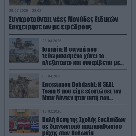
29.07.2026 | 22:02
Συγκροτούνται νέες Μονάδες Ειδικών
Επιχειρήσεων με εφέδρους
23.04.2026
Ισπανία: Η στιγμή που
τεθωρακισμένο χάνει το
αλεξίπτωτο και συντρίβεται με
ορμή στο έδαφος (βίντεο)
05.04.2026
Επιχείρηση Dehdasht: Η SEAL
Team 6 που είχε εξοντώσει τον
Μπιν Λάντεν ήταν αυτή που
διέσωσε τον πιλότο του F-15
15.02.2026
Καλή θέση της Σχολής Ευελπίδων
σε διαγωνισμό ημιμαραθωνίου
μάχης στον Πολωνία