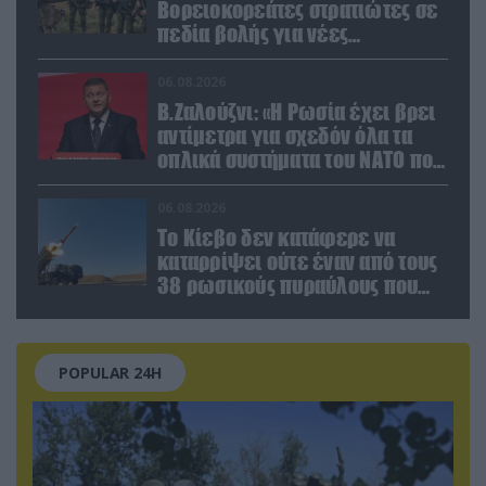
Βορειοκορεάτες στρατιώτες σε
πεδία βολής για νέες
επιχειρήσεις
06.08.2026
Β.Ζαλούζνι: «Η Ρωσία έχει βρει
αντίμετρα για σχεδόν όλα τα
οπλικά συστήματα του ΝΑΤΟ που
χρησιμοποιεί η Ουκρανία»
06.08.2026
Το Κίεβο δεν κατάφερε να
καταρρίψει ούτε έναν από τους
38 ρωσικούς πυραύλους που
εκτοξεύτηκαν εναντίον του
POPULAR 24H