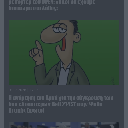
ρεπόρτερ του ΟΡΕΝ: «Όλοι να έχουμε
δικαίωμα στο λάθος»
03.08.2026 | 12:02
Η ανάρτηση του Αρκά για την σύγκρουση των
δύο ελικοπτέρων Bell 214ST στην Ψάθα
Αττικής (φωτο)