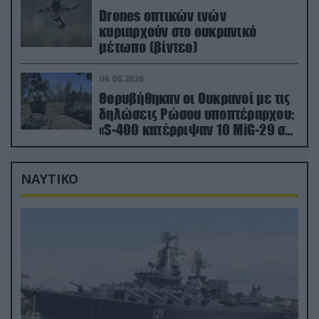
Drones οπτικών ινών
κυριαρχούν στο ουκρανικό
μέτωπο (βίντεο)
06.08.2026
Θορυβήθηκαν οι Ουκρανοί με τις
δηλώσεις Ρώσου υποπτέραρχου:
«S-400 κατέρριψαν 10 MiG-29 σε
μόλις μια μέρα!»
ΝΑΥΤΙΚΟ