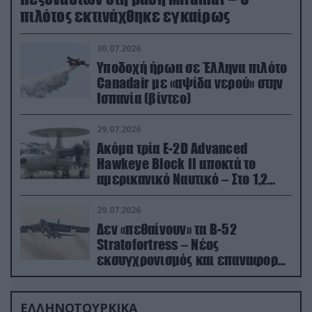
πιλότος εκτινάχθηκε εγκαίρως
30.07.2026
Υποδοχή ήρωα σε Έλληνα πιλότο
Canadair με «αψίδα νερού» στην
Ισπανία (βίντεο)
29.07.2026
Ακόμα τρία E-2D Advanced
Hawkeye Block II αποκτά το
αμερικανικό Ναυτικό – Στο 1,2
δισ.δολάρια το κόστος
29.07.2026
Δεν «πεθαίνουν» τα Β-52
Stratofortress – Νέος
εκσυγχρονισμός και επαναφορά
από τα «νεκροταφεία»
ΕΛΛΗΝΟΤΟΥΡΚΙΚΑ