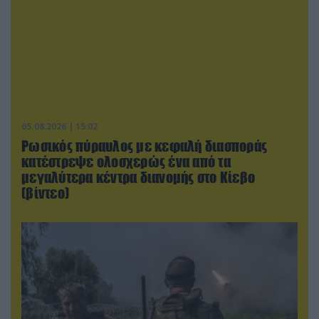
05.08.2026 | 15:02
Ρωσικός πύραυλος με κεφαλή διασποράς
κατέστρεψε ολοσχερώς ένα από τα
μεγαλύτερα κέντρα διανομής στο Κίεβο
(βίντεο)