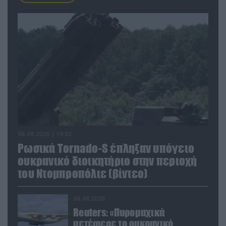
06.08.2026 | 19:02
Ρωσικά Tornado-S έπληξαν υπόγειο
ουκρανικό διοικητήριο στην περιοχή
του Ντομπροπόλιε (βίντεο)
06.08.2026
Reuters: «Πυρομαχικά
μετέφερε το ουκρανικό