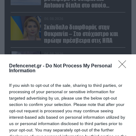
Antonov δίπλα στο οποίο
βρέθηκε το drone στη Λειψία»
06.08.2026
Σκάνδαλο διαφθοράς στην
Ουκρανία – Στο στόχαστρο και
πρώην πρέσβειρα στις ΗΠΑ
06.08.2026
Β.Ζελένσκι: «Η Ουκρανία
Defencenet.gr -
Do Not Process My Personal
χτύπησε δύο μεγάλα
Information
διυλιστήρια πετρελαίου βαθιά
στη Ρωσία» (βίντεο)
If you wish to opt-out of the sale, sharing to third parties, or
06.08.2026
processing of your personal or sensitive information for
Ουκρανία: Αποκαλύφθηκε ο
targeted advertising by us, please use the below opt-out
αριθμός των ξένων εθελοντών
section to confirm your selection. Please note that after your
που πολεμούν για το Κίεβο
opt-out request is processed you may continue seeing
interest-based ads based on personal information utilized by
us or personal information disclosed to third parties prior to
your opt-out. You may separately opt-out of the further
POPULAR 24H