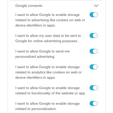
Google consents
I want to allow Google to enable storage
related to advertising like cookies on web or
device identifiers in apps.
I want to allow my user data to be sent to
Google for online advertising purposes.
05.08.2026 | 20:02
I want to allow Google to send me
Αναδιάταξη για τον ρωσικό Στρατό στο
personalized advertising.
Ντονμπάς με εντολή Πούτιν: Οι αλλαγές στη
διοίκηση και πύραυλοι από τη Β.Κορέα
I want to allow Google to enable storage
related to analytics like cookies on web or
device identifiers in apps.
I want to allow Google to enable storage
related to functionality of the website or app.
I want to allow Google to enable storage
related to personalization.