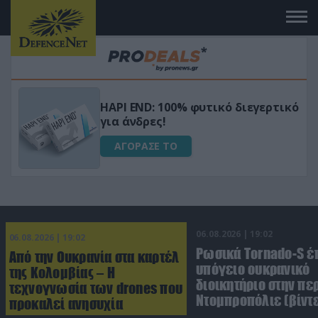
Μεταμόρφωσε τον κήπο σου με το
ικό
Ultra Box Μίνι Αλυσοπρίονο με
μπαταρία λιθίου
ΑΓΟΡΑΣΕ ΤΟ
06.08.2026 | 19:02
06.08.2026 | 19:02
Ρωσικά Tornado-S έ
Από την Ουκρανία στα καρτέλ
υπόγειο ουκρανικό
της Κολομβίας – Η
διοικητήριο στην πε
τεχνογνωσία των drones που
Ντομπροπόλιε (βίντ
προκαλεί ανησυχία