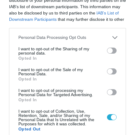
disclosure of your personal information by third parties on the
IAB’s list of downstream participants. This information may
also be disclosed by us to third parties on the
IAB’s List of
Downstream Participants
that may further disclose it to other
third parties.
Please note that this website/app uses one or more Google
Personal Data Processing Opt Outs
services and may gather and store information including but
not limited to your visit or usage behaviour. You may click to
I want to opt-out of the Sharing of my
personal data.
grant or deny consent to Google and its third-party tags to
Opted In
use your data for below specified purposes in below Google
consent section.
I want to opt-out of the Sale of my
Personal Data.
Opted In
06.08.2026 | 00:02
Θορυβήθηκαν οι Ουκρανοί με τις δηλώσεις
I want to opt-out of processing my
Personal Data for Targeted Advertising.
Ρώσου υποπτέραρχου: «S-400 κατέρριψαν 10
Opted In
MiG-29 σε μόλις μια μέρα!»
I want to opt-out of Collection, Use,
Retention, Sale, and/or Sharing of my
Personal Data that Is Unrelated with the
Purposes for which it was collected.
Opted Out