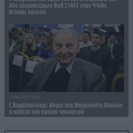
δύο ελικοπτέρων Bell 214ST στην Ψάθα
Αττικής (φωτο)
03.08.2026 | 12:02
Γ.Βαρβιτσιώτης: Aύριο στη Μητρόπολη Αθηνών
η κηδεία του πρώην υπουργού