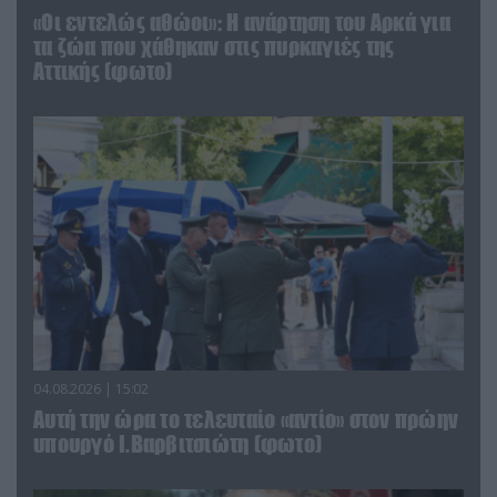
«Οι εντελώς αθώοι»: Η ανάρτηση του Αρκά για
τα ζώα που χάθηκαν στις πυρκαγιές της
Αττικής (φωτο)
04.08.2026 | 15:02
Αυτή την ώρα το τελευταίο «αντίο» στον πρώην
υπουργό Ι.Βαρβιτσιώτη (φωτο)