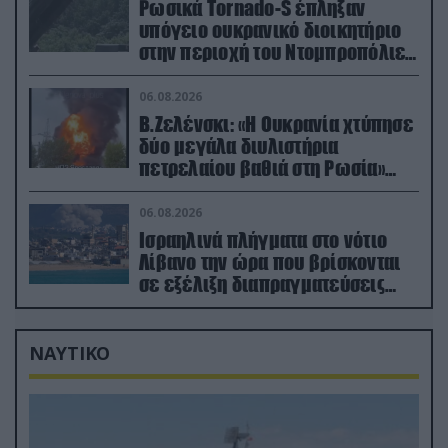
Ρωσικά Tornado-S έπληξαν
υπόγειο ουκρανικό διοικητήριο
στην περιοχή του Ντομπροπόλιε
(βίντεο)
06.08.2026
Β.Ζελένσκι: «Η Ουκρανία χτύπησε
δύο μεγάλα διυλιστήρια
πετρελαίου βαθιά στη Ρωσία»
(βίντεο)
06.08.2026
Ισραηλινά πλήγματα στο νότιο
Λίβανο την ώρα που βρίσκονται
σε εξέλιξη διαπραγματεύσεις
στην Ρώμη
ΝΑΥΤΙΚΟ