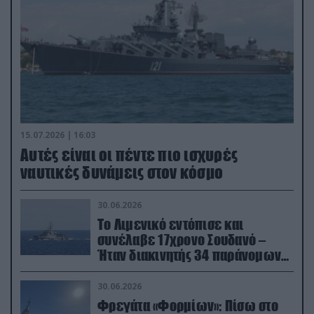
15.07.2026 | 16:03
Aυτές είναι οι πέντε πιο ισχυρές
ναυτικές δυνάμεις στον κόσμο
30.06.2026
Το Λιμενικό εντόπισε και
συνέλαβε 17χρονο Σουδανό –
Ήταν διακινητής 34 παράνομων
μεταναστών
30.06.2026
Φρεγάτα «Φορμίων»: Πίσω στο