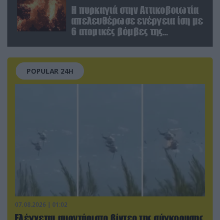
Η πυρκαγιά στην Αττικοβοιωτία
απελευθέρωσε ενέργεια ίση με
6 ατομικές βόμβες της
Χιροσίμα!
POPULAR 24H
07.08.2026 | 01:02
Ελέγχεται αμοντάριστο βίντεο της σύγκρουσης