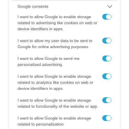
Google consents
07.08.2026 | 08:02
I want to allow Google to enable storage
Κλιμακώνουν οι Χούθι: Eξαπέλυσαν επιθέσεις
related to advertising like cookies on web or
κατά στρατιωτικών δυνάμεων στην Υεμένη –
device identifiers in apps.
Πλήγματα & στη Σαουδική Αραβία!
I want to allow my user data to be sent to
Google for online advertising purposes.
I want to allow Google to send me
personalized advertising.
I want to allow Google to enable storage
related to analytics like cookies on web or
device identifiers in apps.
I want to allow Google to enable storage
related to functionality of the website or app.
06.08.2026 | 17:02
I want to allow Google to enable storage
Ουκρανία: Αποκαλύφθηκε ο αριθμός των
related to personalization.
ξένων εθελοντών που πολεμούν για το Κίεβο