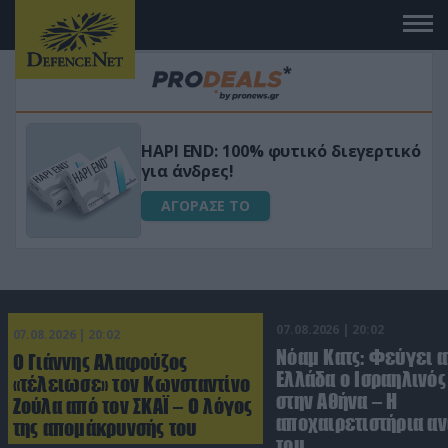
Μεταμόρφωσε τον κήπο σου με το
ικό
Ultra Box Μίνι Αλυσοπρίονο με
μπαταρία λιθίου
ΑΓΟΡΑΣΕ ΤΟ
07.08.2026 | 20:02
07.08.2026 | 20:02
Νόαμ Κατς: Φεύγει α
Ο Γιάννης Αλαφούζος
Ελλάδα ο Ισραηλινό
«τέλειωσε» τον Κωνσταντίνο
στην Αθήνα – Η
Ζούλα από τον ΣΚΑΪ – Ο λόγος
αποχαιρετιστήρια α
της απομάκρυνσής του
του