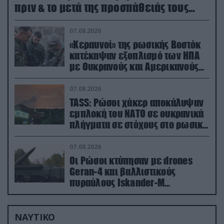
πριν & το μετά της προσπάθειάς τους
(βίντεο)
07.08.2026
«Κεραυνοί» της ρωσικής Βοστόκ
κατέκαψαν εξοπλισμό των ΗΠΑ
με Ουκρανούς και Αμερικανούς
μισθοφόρους – Δείτε βίντεο
07.08.2026
TASS: Ρώσοι χάκερ αποκάλυψαν
εμπλοκή του ΝΑΤΟ σε ουκρανικά
πλήγματα σε στόχους στο ρωσικό
έδαφος!
07.08.2026
Οι Ρώσοι κτύπησαν με drones
Geran-4 και βαλλιστικούς
πυραύλους Iskander-M
ουκρανικό τρένο με στρατιωτικό
εξοπλισμό
ΝΑΥΤΙΚΟ