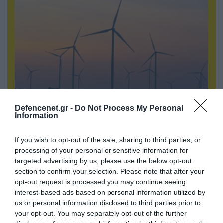
07.08.2026 | 16:02
Defencenet.gr -
Do Not Process My Personal
Information
Φορτηγό μεταφέρει πτερύγιο
ανεμογεννήτριας αλλά… το δυσκολεύουν τα
If you wish to opt-out of the sale, sharing to third parties, or
δένδρα! (βίντεο)
processing of your personal or sensitive information for
targeted advertising by us, please use the below opt-out
section to confirm your selection. Please note that after your
opt-out request is processed you may continue seeing
interest-based ads based on personal information utilized by
us or personal information disclosed to third parties prior to
your opt-out. You may separately opt-out of the further