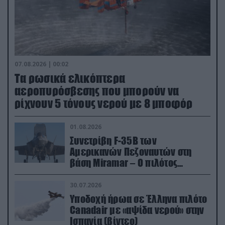
07.08.2026 | 00:02
Τα ρωσικά ελικόπτερα
αεροπυρόσβεσης που μπορούν να
ρίχνουν 5 τόνους νερού με 8 μποφόρ
01.08.2026
Συνετρίβη F-35B των
Αμερικανών Πεζοναυτών στη
βάση Miramar – Ο πιλότος
εκτινάχθηκε εγκαίρως
30.07.2026
Υποδοχή ήρωα σε Έλληνα πιλότο
Canadair με «αψίδα νερού» στην
Ισπανία (βίντεο)