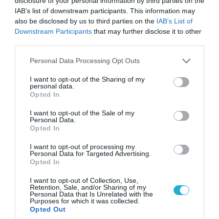
disclosure of your personal information by third parties on the
IAB’s list of downstream participants. This information may
also be disclosed by us to third parties on the
IAB’s List of
Downstream Participants
that may further disclose it to other
third parties.
Please note that this website/app uses one or more Google
06.08.2026 | 21:02
Personal Data Processing Opt Outs
services and may gather and store information including but
Τελεσίγραφο του Ιράν στις χώρες του Κόλπου:
not limited to your visit or usage behaviour. You may click to
I want to opt-out of the Sharing of my
«Σταματήστε τον Τραμπ αλλιώς θα σας
personal data.
grant or deny consent to Google and its third-party tags to
χτυπήσουμε σκληρά»
Opted In
use your data for below specified purposes in below Google
consent section.
I want to opt-out of the Sale of my
Personal Data.
Opted In
I want to opt-out of processing my
Personal Data for Targeted Advertising.
Opted In
I want to opt-out of Collection, Use,
Retention, Sale, and/or Sharing of my
Personal Data that Is Unrelated with the
Purposes for which it was collected.
Opted Out