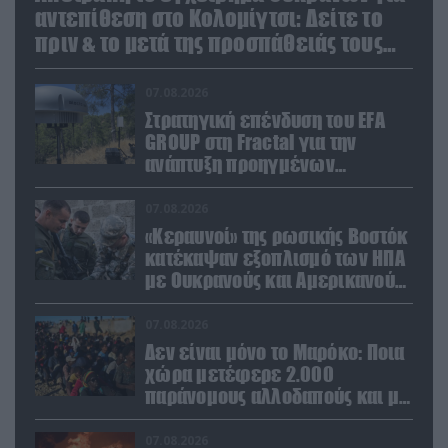
αντεπίθεση στο Κολομίγτσι: Δείτε το
πριν & το μετά της προσπάθειάς τους
(βίντεο)
07.08.2026
Στρατηγική επένδυση του EFA
GROUP στη Fractal για την
ανάπτυξη προηγμένων
αμυντικών τεχνολογιών σε
Ελλάδα και Κύπρο
07.08.2026
«Κεραυνοί» της ρωσικής Βοστόκ
κατέκαψαν εξοπλισμό των ΗΠΑ
με Ουκρανούς και Αμερικανούς
μισθοφόρους – Δείτε βίντεο
07.08.2026
Δεν είναι μόνο το Μαρόκο: Ποια
χώρα μετέφερε 2.000
παράνομους αλλοδαπούς και με
ναρκωτικά στην Ισπανία
(βίντεο)
07.08.2026