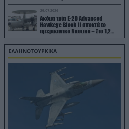
29.07.2026
Ακόμα τρία E-2D Advanced
Hawkeye Block II αποκτά το
αμερικανικό Ναυτικό – Στο 1,2
δισ.δολάρια το κόστος
ΕΛΛΗΝΟΤΟΥΡΚΙΚΑ