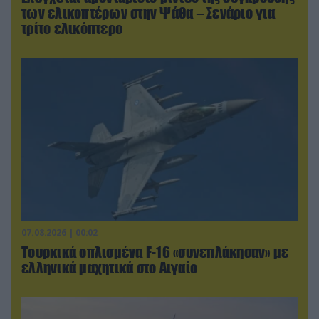
των ελικοπτέρων στην Ψάθα – Σενάριο για
τρίτο ελικόπτερο
07.08.2026 | 00:02
Τουρκικά οπλισμένα F-16 «συνεπλάκησαν» με
ελληνικά μαχητικά στο Αιγαίο