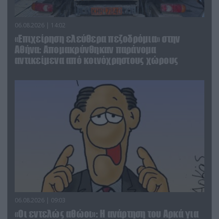
06.08.2026 | 14:02
«Επιχείρηση ελεύθερα πεζοδρόμια» στην
Αθήνα: Απομακρύνθηκαν παράνομα
αντικείμενα από κοινόχρηστους χώρους
06.08.2026 | 09:03
«Οι εντελώς αθώοι»: Η ανάρτηση του Αρκά για