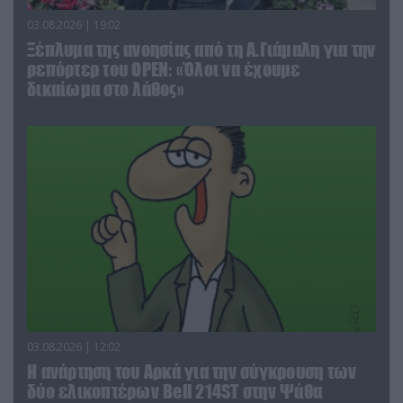
03.08.2026 | 19:02
Ξέπλυμα της ανοησίας από τη Α.Γιάμαλη για την
ρεπόρτερ του ΟΡΕΝ: «Όλοι να έχουμε
δικαίωμα στο λάθος»
03.08.2026 | 12:02
Η ανάρτηση του Αρκά για την σύγκρουση των
δύο ελικοπτέρων Bell 214ST στην Ψάθα