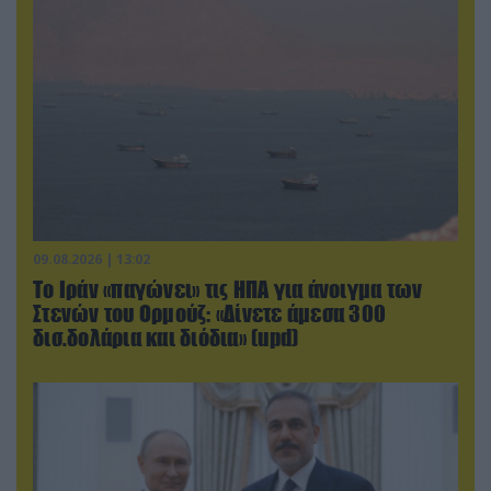
09.08.2026 | 13:02
Το Ιράν «παγώνει» τις ΗΠΑ για άνοιγμα των
Στενών του Ορμούζ: «Δίνετε άμεσα 300
δισ.δολάρια και διόδια» (upd)