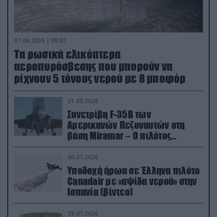
07.08.2026 | 00:02
Τα ρωσικά ελικόπτερα
αεροπυρόσβεσης που μπορούν να
ρίχνουν 5 τόνους νερού με 8 μποφόρ
01.08.2026
Συνετρίβη F-35B των
Αμερικανών Πεζοναυτών στη
βάση Miramar – Ο πιλότος
εκτινάχθηκε εγκαίρως
30.07.2026
Υποδοχή ήρωα σε Έλληνα πιλότο
Canadair με «αψίδα νερού» στην
Ισπανία (βίντεο)
29.07.2026