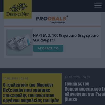
Μεταμόρφωσε τον κήπο σου με το
ικό
Ultra Box Μίνι Αλυσοπρίονο με
μπαταρία λιθίου
ΑΓΟΡΑΣΕ ΤΟ
10.08.2026 | 00:02
10.08.2026 | 02:02
Γυναίκες του
Ο «εκλεκτός» του Μασούντ
βορειοκορεατικού Σ
Πεζεσκιάν που ορίστηκε
οδηγούνται στη Ρωσί
επικεφαλής του ανώτατου
βίντεο
οργάνου ασφαλείας του Ιράν