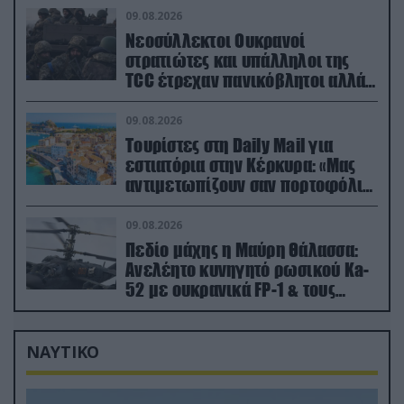
09.08.2026
Νεοσύλλεκτοι Ουκρανοί
στρατιώτες και υπάλληλοι της
TCC έτρεχαν πανικόβλητοι αλλά…
εξοντώθηκαν – Δείτε βίντεο
09.08.2026
Τουρίστες στη Daily Mail για
εστιατόρια στην Κέρκυρα: «Μας
αντιμετωπίζουν σαν πορτοφόλια
με πόδια»
09.08.2026
Πεδίο μάχης η Μαύρη Θάλασσα:
Ανελέητο κυνηγητό ρωσικού Ka-
52 με ουκρανικά FP-1 & τους
Τούρκους να τραβάνε… βίντεο
ΝΑΥΤΙΚΟ