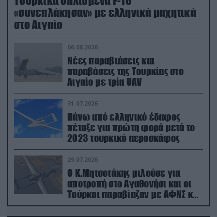
Τουρκικά οπλισμένα F-16
«συνεπλάκησαν» με ελληνικά μαχητικά
στο Αιγαίο
06.08.2026
Νέες παραβιάσεις και
παραβάσεις της Τουρκίας στο
Αιγαίο με τρία UAV
31.07.2026
Πάνω από ελληνικό έδαφος
πέταξε για πρώτη φορά μετά το
2023 τουρκικό αεροσκάφος
29.07.2026
Ο Κ.Μητσοτάκης μιλούσε για
αποτροπή στο Αγαθονήσι και οι
Τούρκοι παραβίαζαν με ΑΦΝΣ και
drone