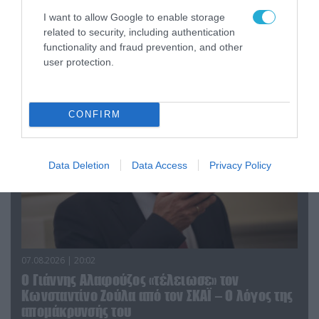
I want to allow Google to enable storage
08.08.2026 | 09:02
related to security, including authentication
«Η απόλυτη τραγωδία»: Η «αιχμηρή» ανάρτηση
functionality and fraud prevention, and other
του Αρκά για τα τατουάζ (φωτο)
user protection.
CONFIRM
Data Deletion
Data Access
Privacy Policy
07.08.2026 | 20:02
Ο Γιάννης Αλαφούζος «τέλειωσε» τον
Κωνσταντίνο Ζούλα από τον ΣΚΑΪ – Ο λόγος της
απομάκρυνσής του