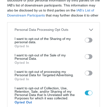
disclosure of your personal information by third parties on the
IAB’s list of downstream participants. This information may
also be disclosed by us to third parties on the
IAB’s List of
Downstream Participants
that may further disclose it to other
third parties.
Please note that this website/app uses one or more Google
Personal Data Processing Opt Outs
services and may gather and store information including but
not limited to your visit or usage behaviour. You may click to
I want to opt-out of the Sharing of my
09.08.2026 | 14:02
personal data.
grant or deny consent to Google and its third-party tags to
Το Ιράν ενεργοποιεί τα F-4 Phantom για
Opted In
use your data for below specified purposes in below Google
βομβαρδισμούς: Τα αμερικανικά μαχητικά σε
consent section.
I want to opt-out of the Sale of my
ετοιμότητα να χτυπήσουν Αμερικανούς
Personal Data.
Opted In
I want to opt-out of processing my
Personal Data for Targeted Advertising.
ΠΟΛΙΤΙΚΗ
Opted In
I want to opt-out of Collection, Use,
Retention, Sale, and/or Sharing of my
Personal Data that Is Unrelated with the
Purposes for which it was collected.
Opted Out