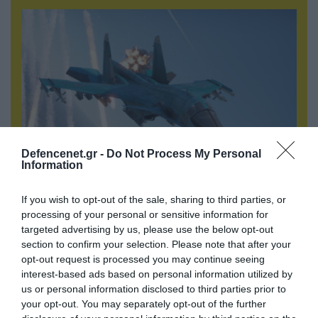
Defencenet.gr -
Do Not Process My Personal
Information
09.08.2026 | 19:02
If you wish to opt-out of the sale, sharing to third parties, or
Ρωσικό Su-34 προκάλεσε τον όλεθρο σε
processing of your personal or sensitive information for
κτίριο με Ουκρανούς στη Ζαπορίζια – Δείτε
targeted advertising by us, please use the below opt-out
βίντεο
section to confirm your selection. Please note that after your
opt-out request is processed you may continue seeing
interest-based ads based on personal information utilized by
us or personal information disclosed to third parties prior to
your opt-out. You may separately opt-out of the further