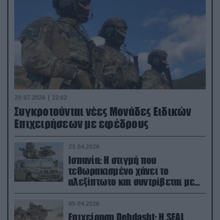
29.07.2026 | 22:02
Συγκροτούνται νέες Μονάδες Ειδικών
Επιχειρήσεων με εφέδρους
23.04.2026
Ισπανία: Η στιγμή που
τεθωρακισμένο χάνει το
αλεξίπτωτο και συντρίβεται με
ορμή στο έδαφος (βίντεο)
05.04.2026
Επιχείρηση Dehdasht: Η SEAL