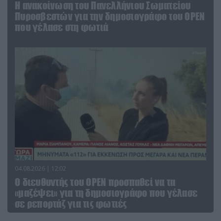
Η ανακοίνωση του Πανελλήνιου Σωματείου
Πυροσβεστών για την δημοσιογράφο του OPEN
που γέλασε στη φωτιά
04.08.2026 | 12:02
O διευθυντής του OPEN προσπαθεί να τα
«μαζέψει» για τη δημοσιογράφο που γέλασε
σε ρεπορτάζ για τις φωτιές