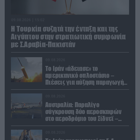
09.08.2026 | 15:02
Η Τουρκία συζητά την ένταξη και της
Αιγύπτου στην στρατιωτική συμφωνία
με Σ.Αραβία-Πακιστάν
09.08.2026
Το Ιράν «άδειασε» το
αμερικανικό οπλοστάσιο –
Πιέσεις για αύξηση παραγωγής
Patriot και THAAD
09.08.2026
Αυστραλία: Παραλίγο
σύγκρουση δύο αεροσκαφών
στο αεροδρόμιο του Σίδνεϊ –
Ένας τραυματίας (βίντεο)
09.08.2026