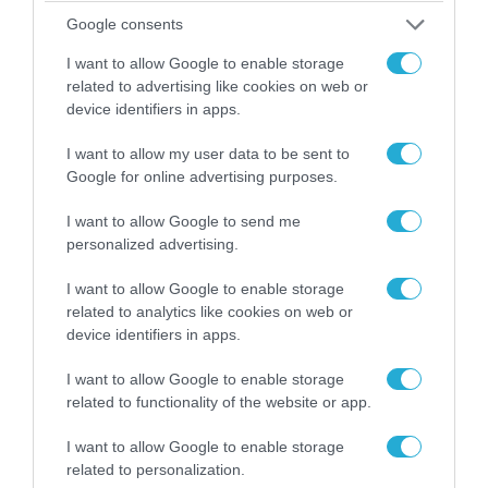
πρώην υπουργών. Αφορά μια ολόκληρη
Google consents
νοοτροπία. Παράνομες πληρωμές,
I want to allow Google to enable storage
κακοδιαχείριση. Κάτι πολύ σημαντικό και
related to advertising like cookies on web or
ουσιαστικό. Διότι, από τη μία πλευρά, έχουμε
device identifiers in apps.
μια γαλάζια συμμορία που καταλήστεψε τον
I want to allow my user data to be sent to
ΟΠΕΚΕΠΕ, που αποκάλυψε ότι υπάρχουν δύο
Google for online advertising purposes.
«Ελλάδες».
I want to allow Google to send me
Η μία που παλεύει, ξυπνάει το ξημέρωμα να
personalized advertising.
πάει στα ζώα της, στις αγροτικές της
I want to allow Google to enable storage
περιουσίες, στις δουλείες της. Και η άλλη όπου
related to analytics like cookies on web or
κάποιοι, επειδή είχαν κονέ στον ΟΠΕΚΕΠΕ και
device identifiers in apps.
στο σύστημα εξουσίας του Μαξίμου,
I want to allow Google to enable storage
περνούσαν τζάμπα καλά. Αυτές είναι οι δύο
related to functionality of the website or app.
«Ελλάδες» που συγκρούονται.
I want to allow Google to enable storage
Η Ελλάδα του μόχθου, της καθημερινής
related to personalization.