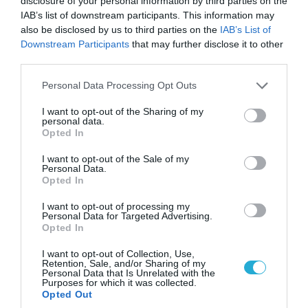
disclosure of your personal information by third parties on the
έπρεπε να κάνετε σήμερα την αυτοκριτική σας
IAB’s list of downstream participants. This information may
και να ζητάτε συγγνώμη. Γεωργιάδης,
also be disclosed by us to third parties on the
IAB’s List of
Downstream Participants
that may further disclose it to other
Γεραπετρίτης, ο κ. Οικονόμου και δεκάδες
third parties.
άλλα στελέχη της Νέας Δημοκρατίας που σε
Please note that this website/app uses one or more Google
δηλώσεις σας τρεισήμισι χρόνια λέτε: «τι
Personal Data Processing Opt Outs
services and may gather and store information including but
φοβάται και δεν πάει να ενημερωθεί;». Ήξερα
not limited to your visit or usage behaviour. You may click to
I want to opt-out of the Sharing of my
πολύ καλά ότι δουλεύετε τον ελληνικό λαό.
personal data.
grant or deny consent to Google and its third-party tags to
Opted In
Και χθες που αποκαλύφθηκε από το στόμα του
use your data for below specified purposes in below Google
consent section.
διοικητή της ΕΥΠ, αντί να κρυφτείτε και να
I want to opt-out of the Sale of my
Personal Data.
ζητήσετε συγγνώμη, συνεχίζετε τις
Opted In
φαυλότητες.
I want to opt-out of processing my
Personal Data for Targeted Advertising.
Και πάω στο θέμα, που αφορά στον ΟΠΕΚΕΠΕ:
Opted In
I want to opt-out of Collection, Use,
Η σημερινή συζήτηση για τη σύσταση
Retention, Sale, and/or Sharing of my
Personal Data that Is Unrelated with the
προανακριτικής επιτροπής που κατέθεσε το
Purposes for which it was collected.
Opted Out
ΠΑΣΟΚ, δεν αφορά μόνο τα ρουσφέτια δύο