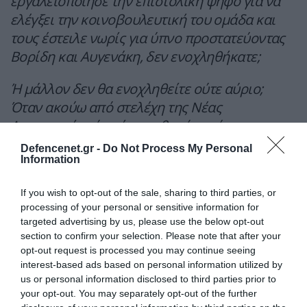
εργαλειοποίησε την επιστολική ψήφο για να
ελέγξει την κοινοβουλευτική του ομάδα και
τους έστειλε νωρίς για ύπνο προστατεύοντας
Βορίδη και Αυγενάκη, δεν ενοχληθήκατε;
Ή μάλλον δεν θα ενοχληθείτε ούτε αύριο;
Όταν ακούω από στελέχη της Νέας
Δημοκρατίας ότι είναι πιθανό σενάριο η
εξεταστική επιτροπή για τις υποκλοπές που
Defencenet.gr -
Do Not Process My Personal
Information
εγκρίθηκε το 2022 με 120 ψήφους, αύριο να
εγκριθεί με 151.
If you wish to opt-out of the sale, sharing to third parties, or
processing of your personal or sensitive information for
Αυτή είναι η Νέα Δημοκρατία. Είναι
targeted advertising by us, please use the below opt-out
επικίνδυνοι και πρέπει να φύγουν και είναι
section to confirm your selection. Please note that after your
στο χέρι το δικό μας και σύσσωμου του
opt-out request is processed you may continue seeing
interest-based ads based on personal information utilized by
ελληνικού λαού.
us or personal information disclosed to third parties prior to
your opt-out. You may separately opt-out of the further
Πραγματικά, λοιπόν, αντί να επιτίθεστε,