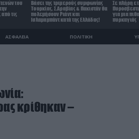
Στενών του
Βάσει της τριμερούς συμφωνίας
Σε πλήρη ετ
την
Τουρκίας, Σ.Αραβίας & Πακιστάν θα
Πυροσβεστι
 από τις
πολεμήσουν Ριάντ και
για μια πι
Ισλαμαμπάντ κατά της Ελλάδας!
πυρκαγιάς
ΑΣΦΑΛΕΙΑ
ΠΟΛΙΤΙΚΗ
Υ
ωνία:
ρας κρίθηκαν –