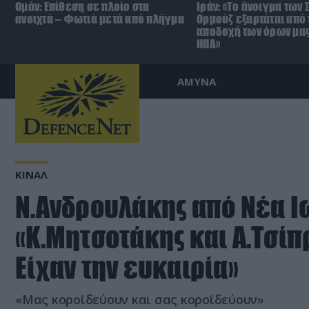
Ομάν: Επίθεση σε πλοίο στα
Ιράν: «Το άνοιγμα των 
ανοιχτά – Φωτιά μετά από πλήγμα
Ορμούζ εξαρτάται από 
αποδοχή των όρων μας
ΗΠΑ»
ΑΜΥΝΑ
ΚΙΝΑΛ
Ν.Ανδρουλάκης από Νέα Ι
«Κ.Μητσοτάκης και Α.Τσίπ
Είχαν την ευκαιρία»
«Μας κοροϊδεύουν και σας κοροϊδεύουν»