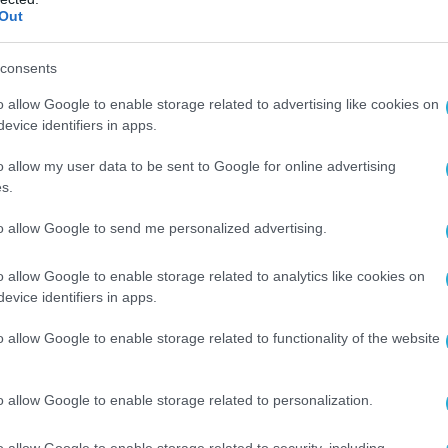
Out
σουμε τον ύπνο. Να μη χτυπήσει το τηλέφωνο
α χτυπήσει στις 3 το μεσημέρι και να απαντήσει
consents
εν μας λέει ποιο είναι το χρονοδιάγραμμα
o allow Google to enable storage related to advertising like cookies on
λωδίου διασύνδεσης Κύπρου-Κρήτης, που και
evice identifiers in apps.
ραμπουκισμοί περί «Γαλάζιας Πατρίδας» του
o allow my user data to be sent to Google for online advertising
s.
άκης επιπλέον επέμεινε ότι στόχος του
to allow Google to send me personalized advertising.
κσυγχρονισμός του κράτους, η διαφάνεια και η
ίστιξη με το «επιτελικό διευθυντήριο» της
o allow Google to enable storage related to analytics like cookies on
ς.
evice identifiers in apps.
 πολιτικές εξελίξεις, υπογράμμισε:
o allow Google to enable storage related to functionality of the website
ύλα για να στερέψουν τη συζήτηση από τα
λήματα και να την πάνε αλλού. Θα έχουμε
o allow Google to enable storage related to personalization.
τές τράπεζες; Θα έχει η θάλασσα σύνορα ή δεν
o allow Google to enable storage related to security, including