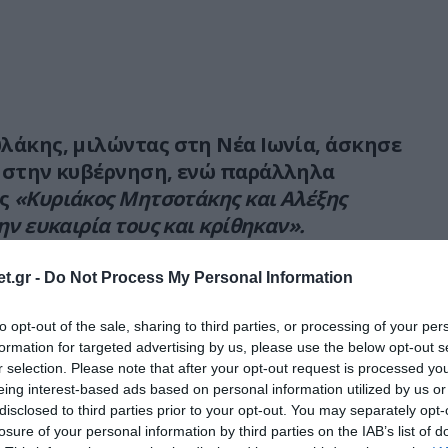
λάκης, μιλώντας στη Νέα Ιωνία, άσκησε
ή στην κυβέρνηση, ενώ παράλληλα
ως
«Κυριάκος Μητσοτάκης και Αλέξης
ην ευκαιρία τους και κρίθηκαν».
ν και σας κοροϊδεύουν. Δεν μπορεί να
t.gr -
Do Not Process My Personal Information
βεια ούτε με τις επιστολές στην κα. Φον
ε με τα ανέκδοτα περί θυμωμένου
to opt-out of the sale, sharing to third parties, or processing of your per
formation for targeted advertising by us, please use the below opt-out s
 ακρίβεια θέλει μέτρα. Θέλει έλεγχο στην
r selection. Please note that after your opt-out request is processed y
ηλά πρόστιμα στα καρτέλ και στα
eing interest-based ads based on personal information utilized by us or
λει μειωμένο ΦΠΑ στα βασικά αγαθά. Δεν
disclosed to third parties prior to your opt-out. You may separately opt-
ποιήσουν το μέτρο που όμως η Κύπρος το
losure of your personal information by third parties on the IAB’s list of