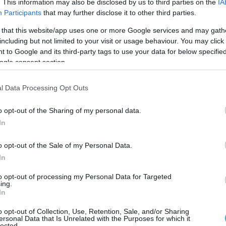
. This information may also be disclosed by us to third parties on the
IA
νίζοντας τον ΦΠΑ στην περίπτωση της- ,
Participants
that may further disclose it to other third parties.
ιτική βούληση»
, επισήμανε ο πρόεδρος του
 that this website/app uses one or more Google services and may gath
ς Αλλαγής.
including but not limited to your visit or usage behaviour. You may click 
 to Google and its third-party tags to use your data for below specifi
ίτες να εμπιστευτούν το ΠΑΣΟΚ στην πορεία
ogle consent section.
λαγής, «
γιατί έχουμε πρόγραμμα, έχουμε
ουμε τους βαθμούς ελευθερίας να
l Data Processing Opt Outs
με τα συμφέροντα που κερδοσκοπούν στην
μερινά»
, συμπλήρωσε.
o opt-out of the Sharing of my personal data.
In
α θέματα εξωτερικής πολιτικής, ο
o opt-out of the Sale of my Personal Data.
καυτηρίασε το αφήγημα «Μητσοτάκης ή
In
ρωθυπουργός: «και ποιος θα είναι μετά από
to opt-out of processing my Personal Data for Targeted
ing.
ηκώσει στις 3 η ώρα το τηλέφωνο, αν χτυπήσει,
In
ου;». Μα, πόση αλαζονεία! Αυτό δεν το είπε
o opt-out of Collection, Use, Retention, Sale, and/or Sharing
ίνος Καραμανλής, ούτε ο Ανδρέας Παπανδρέου.
ersonal Data that Is Unrelated with the Purposes for which it
lected.