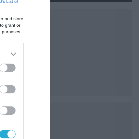
B’s List of
drones που καταρρίφθηκαν
er and store
to grant or
ed purposes