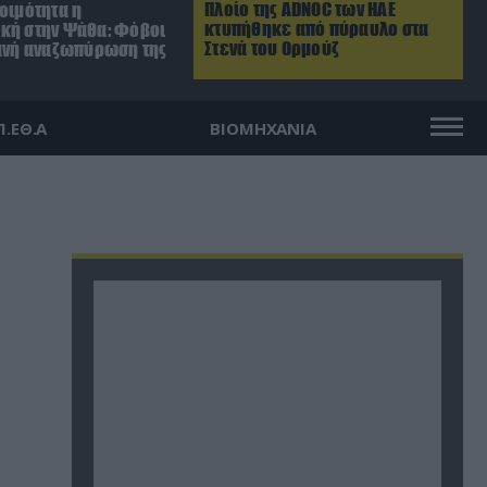
Πλοίο της ADNOC των ΗΑΕ
οιμότητα η
κτυπήθηκε από πύραυλο στα
κή στην Ψάθα: Φόβοι
Στενά του Ορμούζ
θανή αναζωπύρωση της
Π.ΕΘ.Α
ΒΙΟΜΗΧΑΝΙΑ