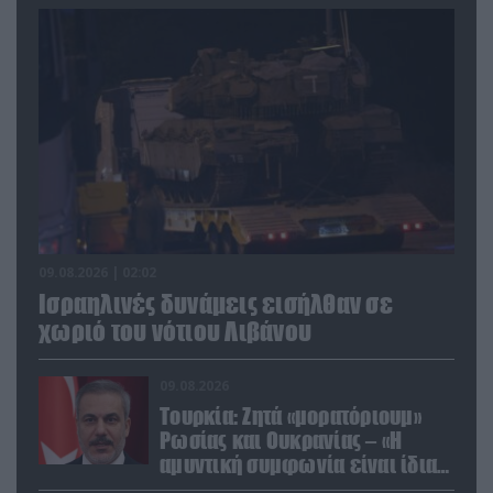
09.08.2026 | 02:02
Ισραηλινές δυνάμεις εισήλθαν σε
χωριό του νότιου Λιβάνου
09.08.2026
Τουρκία: Ζητά «μορατόριουμ»
Ρωσίας και Ουκρανίας – «Η
αμυντική συμφωνία είναι ίδια
με το άρθρο 5 του ΝΑΤΟ» (upd)