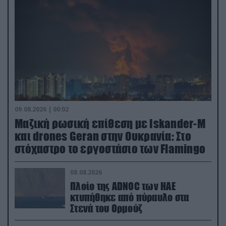
09.08.2026 | 00:02
Μαζική ρωσική επίθεση με Iskander-M
και drones Geran στην Ουκρανία: Στο
στόχαστρο το εργοστάσιο των Flamingo
08.08.2026
Πλοίο της ADNOC των ΗΑΕ
κτυπήθηκε από πύραυλο στα
Στενά του Ορμούζ