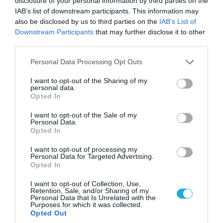
disclosure of your personal information by third parties on the
IAB’s list of downstream participants. This information may
also be disclosed by us to third parties on the
IAB’s List of
Downstream Participants
that may further disclose it to other
third parties.
Please note that this website/app uses one or more Google
Personal Data Processing Opt Outs
services and may gather and store information including but
not limited to your visit or usage behaviour. You may click to
I want to opt-out of the Sharing of my
personal data.
grant or deny consent to Google and its third-party tags to
Opted In
use your data for below specified purposes in below Google
08.08.2026 | 09:02
consent section.
I want to opt-out of the Sale of my
Personal Data.
«Η απόλυτη τραγωδία»: Η «αιχμηρή» ανάρτηση
Opted In
του Αρκά για τα τατουάζ (φωτο)
I want to opt-out of processing my
Personal Data for Targeted Advertising.
Opted In
I want to opt-out of Collection, Use,
Retention, Sale, and/or Sharing of my
Personal Data that Is Unrelated with the
Purposes for which it was collected.
Opted Out