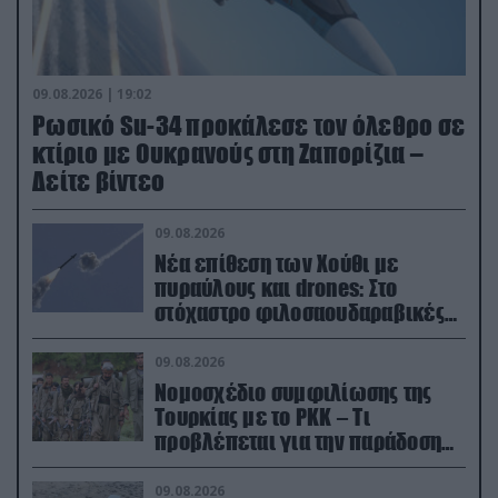
09.08.2026 | 19:02
Ρωσικό Su-34 προκάλεσε τον όλεθρο σε
κτίριο με Ουκρανούς στη Ζαπορίζια –
Δείτε βίντεο
09.08.2026
Νέα επίθεση των Χούθι με
πυραύλους και drones: Στο
στόχαστρο φιλοσαουδαραβικές
δυνάμεις και εγκαταστάσεις
09.08.2026
Νομοσχέδιο συμφιλίωσης της
Τουρκίας με το ΡΚΚ – Τι
προβλέπεται για την παράδοση
των όπλων
09.08.2026