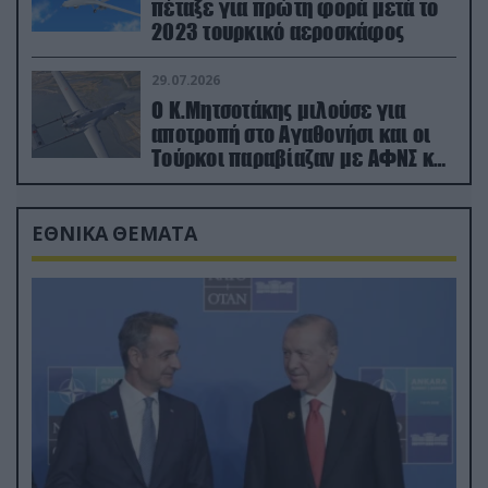
πέταξε για πρώτη φορά μετά το
2023 τουρκικό αεροσκάφος
29.07.2026
Ο Κ.Μητσοτάκης μιλούσε για
αποτροπή στο Αγαθονήσι και οι
Τούρκοι παραβίαζαν με ΑΦΝΣ και
drone
ΕΘΝΙΚΑ ΘΕΜΑΤΑ