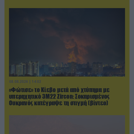
08.08.2026 | 14:02
«Φώτισε» το Κίεβο μετά από χτύπημα με
υπερηχητικό 3M22 Zircon: Σοκαρισμένος
Ουκρανός κατέγραψε τη στιγμή (βίντεο)