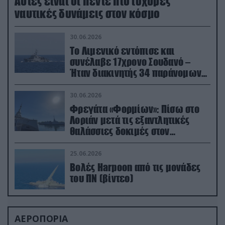
Aυτές είναι οι πέντε πιο ισχυρές
ναυτικές δυνάμεις στον κόσμο
30.06.2026
Το Λιμενικό εντόπισε και
συνέλαβε 17χρονο Σουδανό –
Ήταν διακινητής 34 παράνομων
μεταναστών
30.06.2026
Φρεγάτα «Φορμίων»: Πίσω στο
Λοριάν μετά τις εξαντλητικές
θαλάσσιες δοκιμές στον
απαιτητικό Βισκαϊκό
25.06.2026
Βολές Harpoon από τις μονάδες
του ΠΝ (βίντεο)
ΑΕΡΟΠΟΡΙΑ