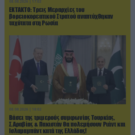
08.08.2026 | 17:02
ΕΚΤΑΚΤΟ: Τρεις Μεραρχίες του
βορειοκορεατικού Στρατού αναπτύχθηκαν
ταχύτατα στη Ρωσία
08.08.2026 | 18:02
Βάσει της τριμερούς συμφωνίας Τουρκίας,
Σ.Αραβίας & Πακιστάν θα πολεμήσουν Ριάντ και
Ισλαμαμπάντ κατά της Ελλάδας!