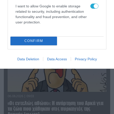
06.08.2026 | 14:02
I want to allow Google to enable storage
«Επιχείρηση ελεύθερα πεζοδρόμια» στην
related to security, including authentication
Αθήνα: Απομακρύνθηκαν παράνομα
functionality and fraud prevention, and other
user protection.
αντικείμενα από κοινόχρηστους χώρους
CONFIRM
Data Deletion
Data Access
Privacy Policy
06.08.2026 | 09:03
«Οι εντελώς αθώοι»: Η ανάρτηση του Αρκά για
τα ζώα που χάθηκαν στις πυρκαγιές της