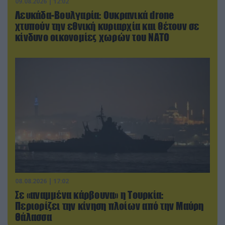
09.08.2026 | 12:02
Λευκάδα-Βουλγαρία: Ουκρανικά drone
χτυπούν την εθνική κυριαρχία και θέτουν σε
κίνδυνο οικονομίες χωρών του ΝΑΤΟ
08.08.2026 | 17:02
Σε «αναμμένα κάρβουνα» η Τουρκία:
Περιορίζει την κίνηση πλοίων από την Μαύρη
Θάλασσα