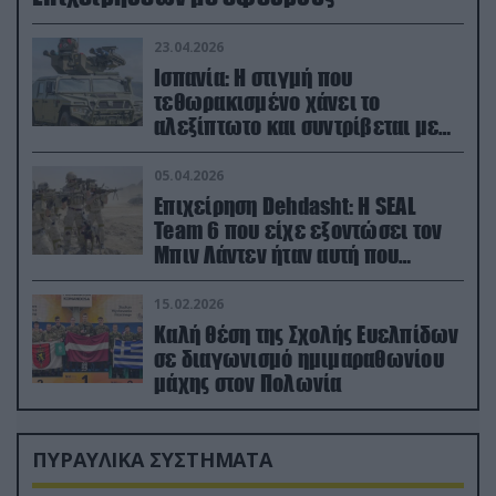
23.04.2026
Ισπανία: Η στιγμή που
τεθωρακισμένο χάνει το
αλεξίπτωτο και συντρίβεται με
ορμή στο έδαφος (βίντεο)
05.04.2026
Επιχείρηση Dehdasht: Η SEAL
Team 6 που είχε εξοντώσει τον
Μπιν Λάντεν ήταν αυτή που
διέσωσε τον πιλότο του F-15
15.02.2026
Καλή θέση της Σχολής Ευελπίδων
σε διαγωνισμό ημιμαραθωνίου
μάχης στον Πολωνία
ΠΥΡΑΥΛΙΚΑ ΣΥΣΤΗΜΑΤΑ