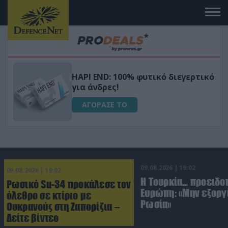
Μεταμόρφωσε τον κήπο σου με το
ικό
Ultra Box Μίνι Αλυσοπρίονο με
μπαταρία λιθίου
ΑΓΟΡΑΣΕ ΤΟ
09.08.2026 | 19:02
09.08.2026 | 19:02
Η Τουρκία… προειδοπ
Ρωσικό Su-34 προκάλεσε τον
Ευρώπη: «Μην εξοργί
όλεθρο σε κτίριο με
Ρωσία»
Ουκρανούς στη Ζαπορίζια –
Δείτε βίντεο