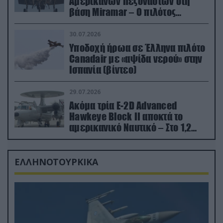
Αμερικανών Πεζοναυτών στη
βάση Miramar – Ο πιλότος
εκτινάχθηκε εγκαίρως
30.07.2026
Υποδοχή ήρωα σε Έλληνα πιλότο
Canadair με «αψίδα νερού» στην
Ισπανία (βίντεο)
29.07.2026
Ακόμα τρία E-2D Advanced
Hawkeye Block II αποκτά το
αμερικανικό Ναυτικό – Στο 1,2
δισ.δολάρια το κόστος
ΕΛΛΗΝΟΤΟΥΡΚΙΚΑ