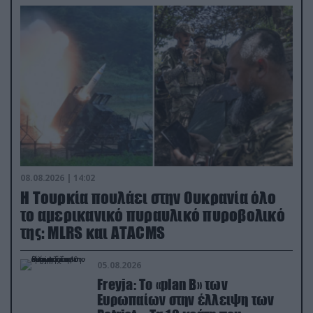
08.08.2026 | 14:02
Η Τουρκία πουλάει στην Ουκρανία όλο
το αμερικανικό πυραυλικό πυροβολικό
της: MLRS και ΑΤΑCMS
05.08.2026
Freyja: Το «plan Β» των
Ευρωπαίων στην έλλειψη των