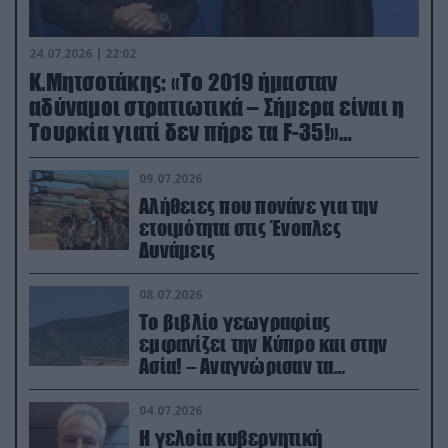
24.07.2026 | 22:02
Κ.Μητσοτάκης: «Το 2019 ήμασταν
αδύναμοι στρατιωτικά – Σήμερα είναι η
Τουρκία γιατί δεν πήρε τα F-35!»
(βίντεο)
09.07.2026
Αλήθειες που πονάνε για την
ετοιμότητα στις Ένοπλες
Δυνάμεις
08.07.2026
Το βιβλίο γεωγραφίας
εμφανίζει την Κύπρο και στην
Ασία! – Αναγνώρισαν τα
κατεχόμενα; (φωτο)
04.07.2026
Η γελοία κυβερνητική