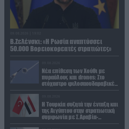
09.08.2026 | 19:02
Β.Ζελένσκι: «Η Ρωσία αναπτύσσει
50.000 Βορειοκορεατές στρατιώτες»
09.08.2026
Νέα επίθεση των Χούθι με
πυραύλους και drones: Στο
στόχαστρο φιλοσαουδαραβικές
δυνάμεις και εγκαταστάσεις
09.08.2026
Η Τουρκία συζητά την ένταξη και
της Αιγύπτου στην στρατιωτική
συμφωνία με Σ.Αραβία-
Πακιστάν