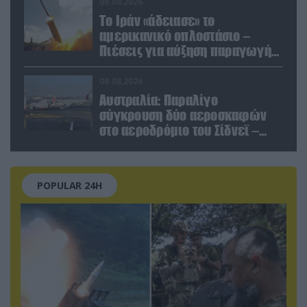
09.08.2026
Το Ιράν «άδειασε» το
αμερικανικό οπλοστάσιο –
Πιέσεις για αύξηση παραγωγής
Patriot και THAAD
09.08.2026
Αυστραλία: Παραλίγο
σύγκρουση δύο αεροσκαφών
στο αεροδρόμιο του Σίδνεϊ –
Ένας τραυματίας (βίντεο)
POPULAR 24H