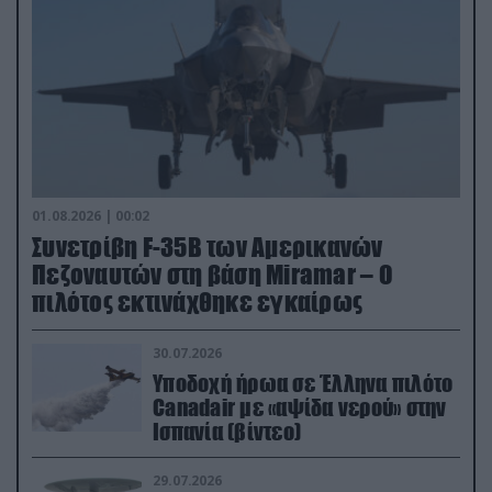
01.08.2026 | 00:02
Συνετρίβη F-35B των Αμερικανών
Πεζοναυτών στη βάση Miramar – Ο
πιλότος εκτινάχθηκε εγκαίρως
30.07.2026
Υποδοχή ήρωα σε Έλληνα πιλότο
Canadair με «αψίδα νερού» στην
Ισπανία (βίντεο)
29.07.2026