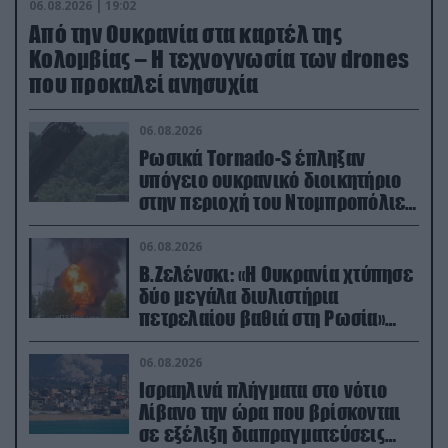
06.08.2026 | 19:02
Από την Ουκρανία στα καρτέλ της
Κολομβίας – Η τεχνογνωσία των drones
που προκαλεί ανησυχία
06.08.2026
Ρωσικά Tornado-S έπληξαν
υπόγειο ουκρανικό διοικητήριο
στην περιοχή του Ντομπροπόλιε
(βίντεο)
06.08.2026
Β.Ζελένσκι: «Η Ουκρανία χτύπησε
δύο μεγάλα διυλιστήρια
πετρελαίου βαθιά στη Ρωσία»
(βίντεο)
06.08.2026
Ισραηλινά πλήγματα στο νότιο
Λίβανο την ώρα που βρίσκονται
σε εξέλιξη διαπραγματεύσεις