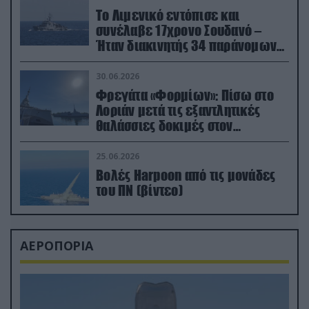
Το Λιμενικό εντόπισε και
συνέλαβε 17χρονο Σουδανό –
Ήταν διακινητής 34 παράνομων
μεταναστών
30.06.2026
Φρεγάτα «Φορμίων»: Πίσω στο
Λοριάν μετά τις εξαντλητικές
θαλάσσιες δοκιμές στον
απαιτητικό Βισκαϊκό
25.06.2026
Βολές Harpoon από τις μονάδες
του ΠΝ (βίντεο)
ΑΕΡΟΠΟΡΙΑ