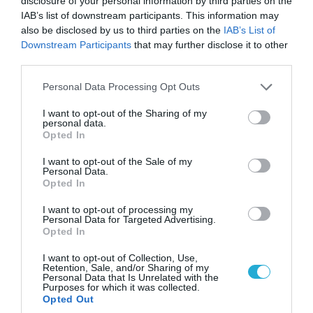
disclosure of your personal information by third parties on the
Ρώσου υποπτέραρχου: «S-400 κατέρριψαν 10
IAB’s list of downstream participants. This information may
MiG-29 σε μόλις μια μέρα!»
also be disclosed by us to third parties on the
IAB’s List of
Downstream Participants
that may further disclose it to other
third parties.
Please note that this website/app uses one or more Google
Personal Data Processing Opt Outs
services and may gather and store information including but
not limited to your visit or usage behaviour. You may click to
I want to opt-out of the Sharing of my
personal data.
grant or deny consent to Google and its third-party tags to
Opted In
use your data for below specified purposes in below Google
consent section.
I want to opt-out of the Sale of my
Personal Data.
Opted In
I want to opt-out of processing my
Personal Data for Targeted Advertising.
05.08.2026 | 20:02
Opted In
Αναδιάταξη για τον ρωσικό Στρατό στο
I want to opt-out of Collection, Use,
Ντονμπάς με εντολή Πούτιν: Οι αλλαγές στη
Retention, Sale, and/or Sharing of my
Personal Data that Is Unrelated with the
διοίκηση και πύραυλοι από τη Β.Κορέα
Purposes for which it was collected.
Opted Out