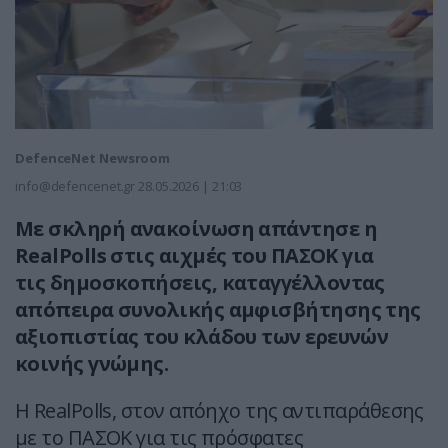
DefenceNet Newsroom
info@defencenet.gr
28.05.2026 | 21:03
Με σκληρή ανακοίνωση απάντησε η
RealPolls στις αιχμές του ΠΑΣΟΚ για
τις δημοσκοπήσεις, καταγγέλλοντας
απόπειρα συνολικής αμφισβήτησης της
αξιοπιστίας του κλάδου των ερευνών
κοινής γνώμης.
Η RealPolls, στον απόηχο της αντιπαράθεσης
με το ΠΑΣΟΚ για τις πρόσφατες