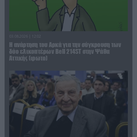
03.08.2026 | 12:02
Η ανάρτηση του Αρκά για την σύγκρουση των
δύο ελικοπτέρων Bell 214ST στην Ψάθα
Αττικής (φωτο)