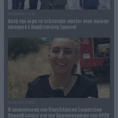
04.08.2026 | 15:02
Αυτή την ώρα το τελευταίο «αντίο» στον πρώην
υπουργό Ι.Βαρβιτσιώτη (φωτο)
04.08.2026 | 13:02
Η ανακοίνωση του Πανελλήνιου Σωματείου
Πυροσβεστών για την δημοσιογράφο του OPEN