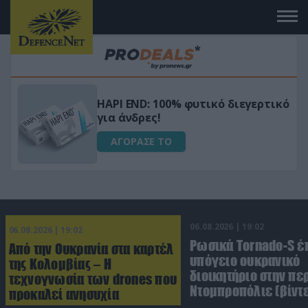
Μεταμόρφωσε τον κήπο σου με το
ικό
Ultra Box Μίνι Αλυσοπρίονο με
μπαταρία λιθίου
ΑΓΟΡΑΣΕ ΤΟ
06.08.2026 | 19:02
06.08.2026 | 19:02
Ρωσικά Tornado-S έ
Από την Ουκρανία στα καρτέλ
υπόγειο ουκρανικό
της Κολομβίας – Η
διοικητήριο στην πε
τεχνογνωσία των drones που
Ντομπροπόλιε (βίντ
προκαλεί ανησυχία