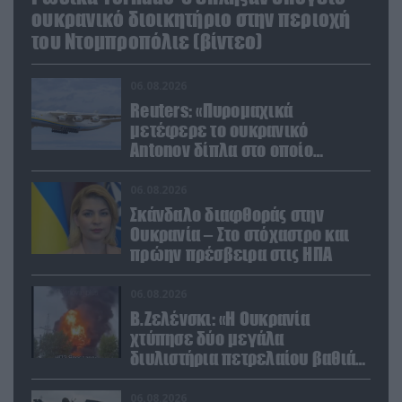
ουκρανικό διοικητήριο στην περιοχή
του Ντομπροπόλιε (βίντεο)
06.08.2026
Reuters: «Πυρομαχικά
μετέφερε το ουκρανικό
Antonov δίπλα στο οποίο
βρέθηκε το drone στη Λειψία»
06.08.2026
Σκάνδαλο διαφθοράς στην
Ουκρανία – Στο στόχαστρο και
πρώην πρέσβειρα στις ΗΠΑ
06.08.2026
Β.Ζελένσκι: «Η Ουκρανία
χτύπησε δύο μεγάλα
διυλιστήρια πετρελαίου βαθιά
στη Ρωσία» (βίντεο)
06.08.2026