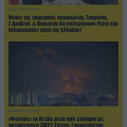
08.08.2026 | 18:02
Βάσει της τριμερούς συμφωνίας Τουρκίας,
Σ.Αραβίας & Πακιστάν θα πολεμήσουν Ριάντ και
Ισλαμαμπάντ κατά της Ελλάδας!
08.08.2026 | 14:02
«Φώτισε» το Κίεβο μετά από χτύπημα με
υπερηχητικό 3M22 Zircon: Σοκαρισμένος