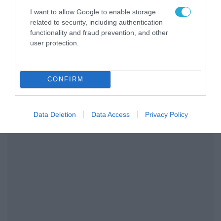
I want to allow Google to enable storage
related to security, including authentication
functionality and fraud prevention, and other
user protection.
ΣΧΟΛΙΑΣΤΕ ΤΟ ΑΡΘΡΟ
CONFIRM
Data Deletion
Data Access
Privacy Policy