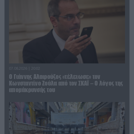
07.08.2026 | 20:02
Ο Γιάννης Αλαφούζος «τέλειωσε» τον
Κωνσταντίνο Ζούλα από τον ΣΚΑΪ – Ο λόγος της
απομάκρυνσής του