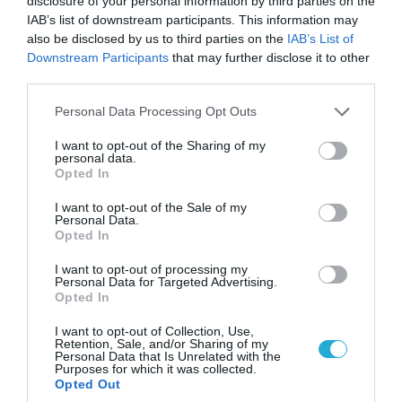
disclosure of your personal information by third parties on the
IAB’s list of downstream participants. This information may
also be disclosed by us to third parties on the
IAB’s List of
Downstream Participants
that may further disclose it to other
third parties.
Please note that this website/app uses one or more Google
Personal Data Processing Opt Outs
services and may gather and store information including but
not limited to your visit or usage behaviour. You may click to
I want to opt-out of the Sharing of my
personal data.
grant or deny consent to Google and its third-party tags to
Opted In
use your data for below specified purposes in below Google
consent section.
I want to opt-out of the Sale of my
Personal Data.
Opted In
I want to opt-out of processing my
Personal Data for Targeted Advertising.
Opted In
I want to opt-out of Collection, Use,
Retention, Sale, and/or Sharing of my
Personal Data that Is Unrelated with the
Purposes for which it was collected.
Opted Out