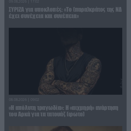
09.08.2026 | 17:02
ΣΥΡΙΖΑ για υποκλοπές: «Το (παρα)κράτος της ΝΔ
έχει συνέχεια και συνέπεια»
08.08.2026 | 09:02
«Η απόλυτη τραγωδία»: Η «αιχμηρή» ανάρτηση
του Αρκά για τα τατουάζ (φωτο)