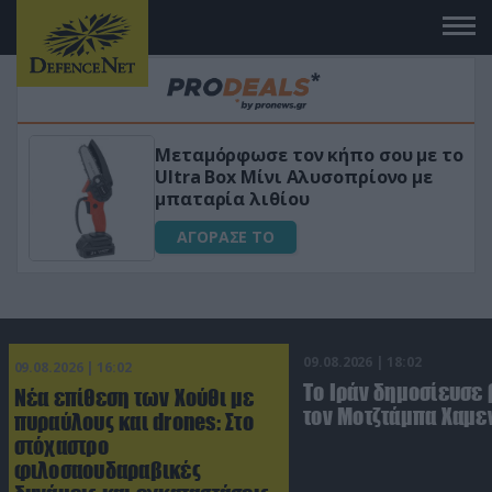
 το
«Μαγική» φόρμουλα τριβόλι + VIP
για αύξηση της λίμπιντο
ΑΓΟΡΑΣΕ ΤΟ
09.08.2026 | 18:02
09.08.2026 | 16:02
Το Ιράν δημοσίευσε 
Νέα επίθεση των Χούθι με
τον Μοτζτάμπα Χαμε
πυραύλους και drones: Στο
στόχαστρο
φιλοσαουδαραβικές