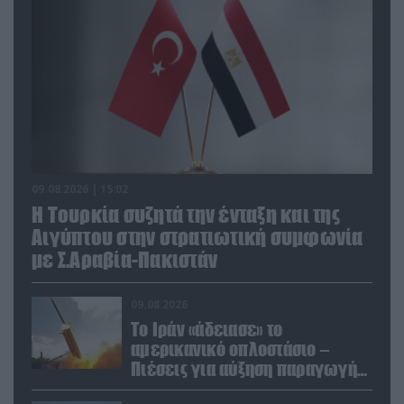
09.08.2026 | 15:02
Η Τουρκία συζητά την ένταξη και της
Αιγύπτου στην στρατιωτική συμφωνία
με Σ.Αραβία-Πακιστάν
09.08.2026
Το Ιράν «άδειασε» το
αμερικανικό οπλοστάσιο –
Πιέσεις για αύξηση παραγωγής
Patriot και THAAD