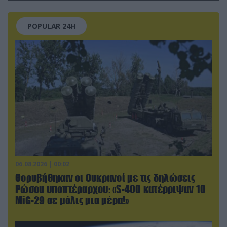
POPULAR 24H
06.08.2026 | 00:02
Θορυβήθηκαν οι Ουκρανοί με τις δηλώσεις
Ρώσου υποπτέραρχου: «S-400 κατέρριψαν 10
MiG-29 σε μόλις μια μέρα!»