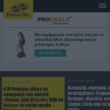
 το
«Μαγική» φόρμουλα τριβόλι + VIP
για αύξηση της λίμπιντο
ΑΓΟΡΑΣΕ ΤΟ
07.08.2026 | 02:02
07.08.2026 | 02:02
Διοικητής συριακής 
Ο Μ.Ρούμπιο έθεσε σε
αναλαμβάνει Τούρκο
εφαρμογή νέα οδηγία:
Άγκυρα: «Απειλές κα
«Όποιος ζητά βίζα στις ΗΠΑ θα
Συρίας είναι σαν να 
δείχνει τα social media –
εμάς»