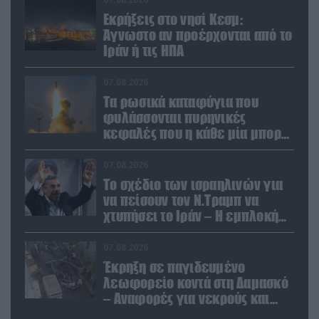
Εκρήξεις στο νησί Κεσμ:
Άγνωστο αν προέρχονται από το
Ιράν ή τις ΗΠΑ
07.08.2026
Τα ρωσικά καταφύγια που
φυλάσσονται πυρηνικές
κεφαλές που η κάθε μία μπορεί
να καταστρέψει «μία
Θεσσαλονίκη»
07.08.2026
Το σχέδιο των ισραηλινών για
να πείσουν τον Ν.Τραμπ να
χτυπήσει το Ιράν – Η εμπλοκή
του Μ.Αχμαντινετζάντ
07.08.2026
Έκρηξη σε παγιδευμένο
λεωφορείο κοντά στη Δαμασκό
– Αναφορές για νεκρούς και
τραυματίες (βίντεο)