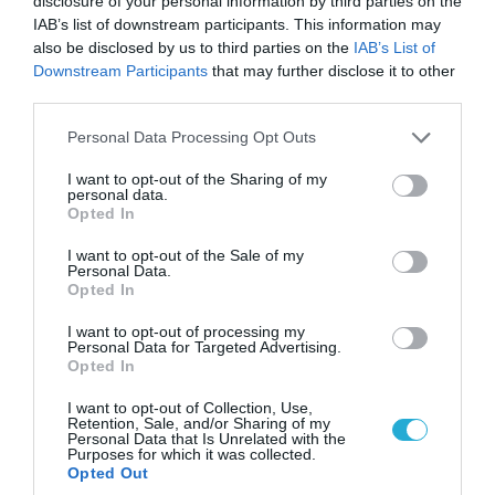
disclosure of your personal information by third parties on the
IAB’s list of downstream participants. This information may
also be disclosed by us to third parties on the
IAB’s List of
Downstream Participants
that may further disclose it to other
third parties.
Please note that this website/app uses one or more Google
Personal Data Processing Opt Outs
services and may gather and store information including but
not limited to your visit or usage behaviour. You may click to
I want to opt-out of the Sharing of my
personal data.
grant or deny consent to Google and its third-party tags to
Opted In
use your data for below specified purposes in below Google
consent section.
I want to opt-out of the Sale of my
Personal Data.
Opted In
I want to opt-out of processing my
Personal Data for Targeted Advertising.
Opted In
I want to opt-out of Collection, Use,
Retention, Sale, and/or Sharing of my
Personal Data that Is Unrelated with the
Purposes for which it was collected.
Opted Out