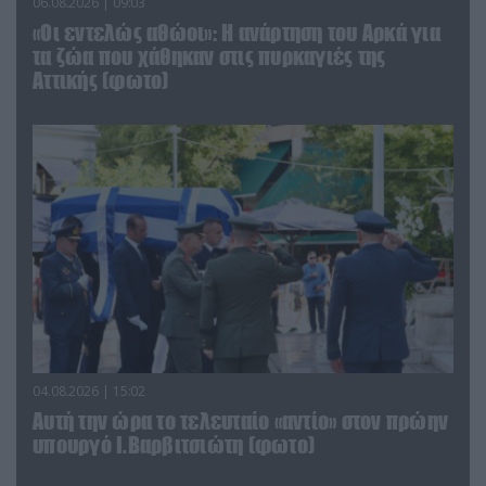
06.08.2026 | 09:03
«Οι εντελώς αθώοι»: Η ανάρτηση του Αρκά για
τα ζώα που χάθηκαν στις πυρκαγιές της
Αττικής (φωτο)
04.08.2026 | 15:02
Αυτή την ώρα το τελευταίο «αντίο» στον πρώην
υπουργό Ι.Βαρβιτσιώτη (φωτο)