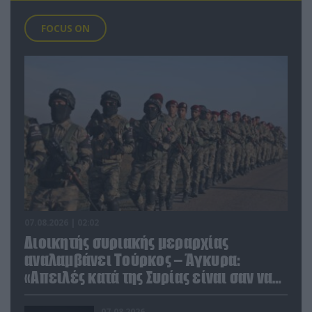
FOCUS ON
07.08.2026 | 02:02
Διοικητής συριακής μεραρχίας
αναλαμβάνει Τούρκος – Άγκυρα:
«Απειλές κατά της Συρίας είναι σαν να
απειλούν εμάς»
07.08.2026