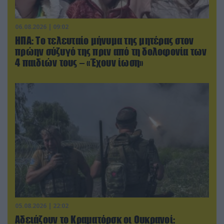
06.08.2026 | 09:02
ΗΠΑ: Το τελευταίο μήνυμα της μητέρας στον
πρώην σύζυγό της πριν από τη δολοφονία των
4 παιδιών τους – «Έχουν ίωση»
05.08.2026 | 22:02
Αδειάζουν το Κραματόρσκ οι Ουκρανοί: