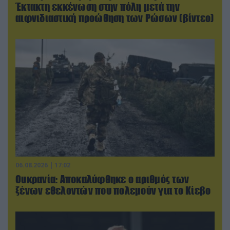
Έκτακτη εκκένωση στην πόλη μετά την
αιφνιδιαστική προώθηση των Ρώσων (βίντεο)
06.08.2026 | 17:02
Ουκρανία: Αποκαλύφθηκε ο αριθμός των
ξένων εθελοντών που πολεμούν για το Κίεβο