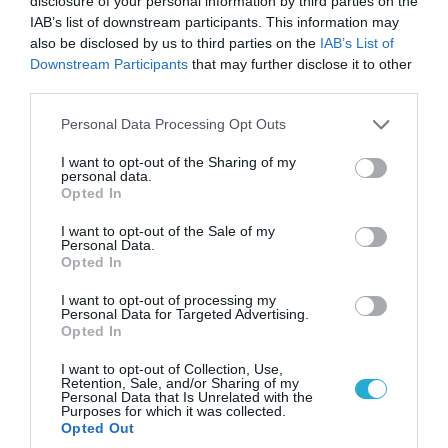
disclosure of your personal information by third parties on the
IAB’s list of downstream participants. This information may
also be disclosed by us to third parties on the
IAB’s List of
Downstream Participants
that may further disclose it to other
third parties.
Please note that this website/app uses one or more Google
Personal Data Processing Opt Outs
services and may gather and store information including but
not limited to your visit or usage behaviour. You may click to
I want to opt-out of the Sharing of my
personal data.
grant or deny consent to Google and its third-party tags to
Opted In
use your data for below specified purposes in below Google
08.08.2026 | 14:02
consent section.
«Φώτισε» το Κίεβο μετά από χτύπημα με
I want to opt-out of the Sale of my
Personal Data.
υπερηχητικό 3M22 Zircon: Σοκαρισμένος
Opted In
Ουκρανός κατέγραψε τη στιγμή (βίντεο)
I want to opt-out of processing my
Personal Data for Targeted Advertising.
Opted In
I want to opt-out of Collection, Use,
Retention, Sale, and/or Sharing of my
Personal Data that Is Unrelated with the
Purposes for which it was collected.
Opted Out