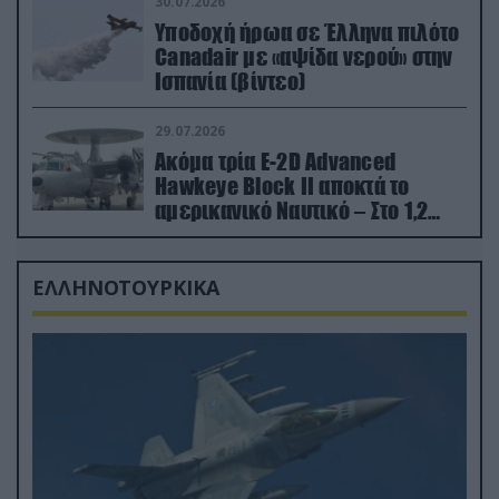
30.07.2026
Υποδοχή ήρωα σε Έλληνα πιλότο
Canadair με «αψίδα νερού» στην
Ισπανία (βίντεο)
29.07.2026
Ακόμα τρία E-2D Advanced
Hawkeye Block II αποκτά το
αμερικανικό Ναυτικό – Στο 1,2
δισ.δολάρια το κόστος
ΕΛΛΗΝΟΤΟΥΡΚΙΚΑ