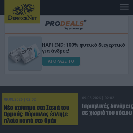
Μεταμόρφωσε τον κήπο σου με το
ικό
Ultra Box Μίνι Αλυσοπρίονο με
μπαταρία λιθίου
ΑΓΟΡΑΣΕ ΤΟ
09.08.2026 | 02:02
09.08.2026 | 02:02
Ισραηλινές δυνάμεις
Νέο κτύπημα στα Στενά του
σε χωριό του νότιου
Ορμούζ: Πύραυλος έπληξε
πλοίο κοντά στο Ομάν