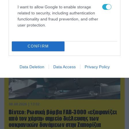
08.08.2026 | 12:02
I want to allow Google to enable storage
Ιράν: Δημοσίευσε φωτογραφίες
related to security, including authentication
αμερικανικών και ισραηλινών αεροσκαφών &
functionality and fraud prevention, and other
drones που καταρρίφθηκαν
user protection.
CONFIRM
Data Deletion
Data Access
Privacy Policy
08.08.2026 | 13:02
Βίντεο: Ρωσική βόμβα FAB-3000 «εξαφανίζει
από τον χάρτη» σημείο διέλευσης των
ουκρανικών δυνάμεων στην Ζαπορίζια