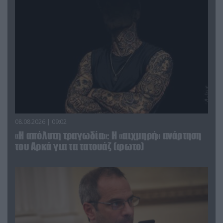
08.08.2026 | 09:02
«Η απόλυτη τραγωδία»: Η «αιχμηρή» ανάρτηση
του Αρκά για τα τατουάζ (φωτο)