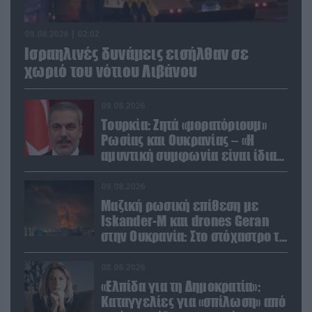
09.08.2026 | 02:02
Ισραηλινές δυνάμεις εισήλθαν σε
χωριό του νότιου Λιβάνου
09.08.2026
Τουρκία: Ζητά «μορατόριουμ»
Ρωσίας και Ουκρανίας – «Η
αμυντική συμφωνία είναι ίδια
με το άρθρο 5 του ΝΑΤΟ» (upd)
09.08.2026
Μαζική ρωσική επίθεση με
Iskander-M και drones Geran
στην Ουκρανία: Στο στόχαστρο το
εργοστάσιο των Flamingo
08.08.2026
«Ελπίδα για τη Δημοκρατία»:
Καταγγελίες για «σπίλωση» από