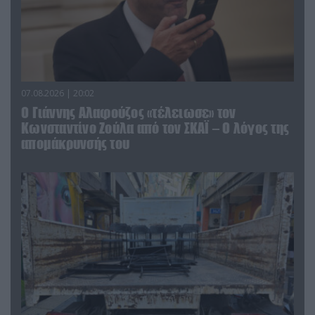
07.08.2026 | 20:02
Ο Γιάννης Αλαφούζος «τέλειωσε» τον
Κωνσταντίνο Ζούλα από τον ΣΚΑΪ – Ο λόγος της
απομάκρυνσής του