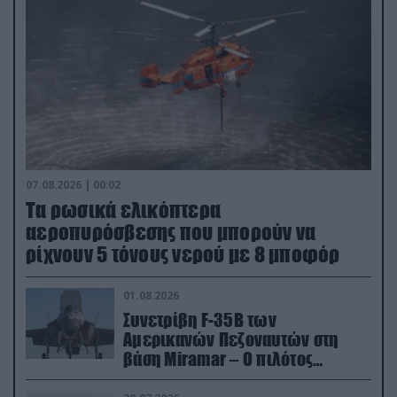
07.08.2026 | 00:02
Τα ρωσικά ελικόπτερα
αεροπυρόσβεσης που μπορούν να
ρίχνουν 5 τόνους νερού με 8 μποφόρ
01.08.2026
Συνετρίβη F-35B των
Αμερικανών Πεζοναυτών στη
βάση Miramar – Ο πιλότος
εκτινάχθηκε εγκαίρως