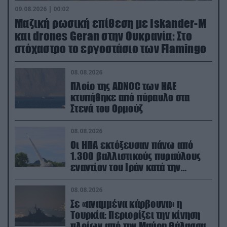
09.08.2026 | 00:02
Μαζική ρωσική επίθεση με Iskander-M
και drones Geran στην Ουκρανία: Στο
στόχαστρο το εργοστάσιο των Flamingo
08.08.2026
Πλοίο της ADNOC των ΗΑΕ
κτυπήθηκε από πύραυλο στα
Στενά του Ορμούζ
08.08.2026
Οι ΗΠΑ εκτόξευσαν πάνω από
1.300 βαλλιστικούς πυραύλους
εναντίον του Ιράν κατά την
διάρκεια του πολέμου
08.08.2026
Σε «αναμμένα κάρβουνα» η
Τουρκία: Περιορίζει την κίνηση
πλοίων από την Μαύρη Θάλασσα