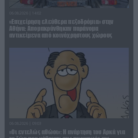
06.08.2026 | 14:02
«Επιχείρηση ελεύθερα πεζοδρόμια» στην
Αθήνα: Απομακρύνθηκαν παράνομα
αντικείμενα από κοινόχρηστους χώρους
06.08.2026 | 09:03
«Οι εντελώς αθώοι»: Η ανάρτηση του Αρκά για