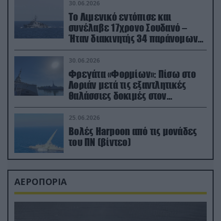
30.06.2026
Το Λιμενικό εντόπισε και
συνέλαβε 17χρονο Σουδανό –
Ήταν διακινητής 34 παράνομων
μεταναστών
30.06.2026
Φρεγάτα «Φορμίων»: Πίσω στο
Λοριάν μετά τις εξαντλητικές
θαλάσσιες δοκιμές στον
απαιτητικό Βισκαϊκό
25.06.2026
Βολές Harpoon από τις μονάδες
του ΠΝ (βίντεο)
ΑΕΡΟΠΟΡΙΑ