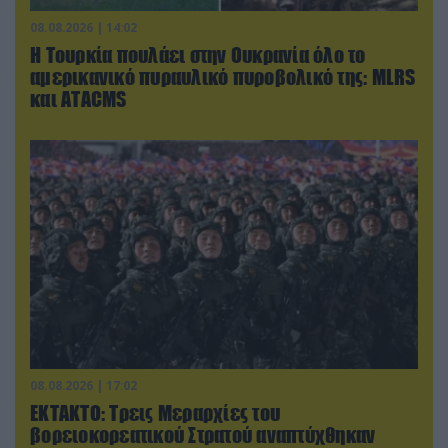
08.08.2026 | 14:02
Η Τουρκία πουλάει στην Ουκρανία όλο το
αμερικανικό πυραυλικό πυροβολικό της: MLRS
και ΑΤΑCMS
08.08.2026 | 17:02
ΕΚΤΑΚΤΟ: Τρεις Μεραρχίες του
βορειοκορεατικού Στρατού αναπτύχθηκαν