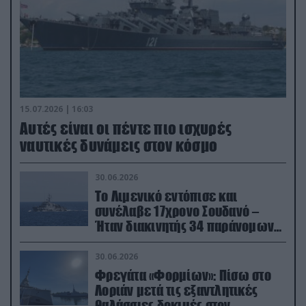
15.07.2026 | 16:03
Aυτές είναι οι πέντε πιο ισχυρές
ναυτικές δυνάμεις στον κόσμο
30.06.2026
Το Λιμενικό εντόπισε και
συνέλαβε 17χρονο Σουδανό –
Ήταν διακινητής 34 παράνομων
μεταναστών
30.06.2026
Φρεγάτα «Φορμίων»: Πίσω στο
Λοριάν μετά τις εξαντλητικές
θαλάσσιες δοκιμές στον