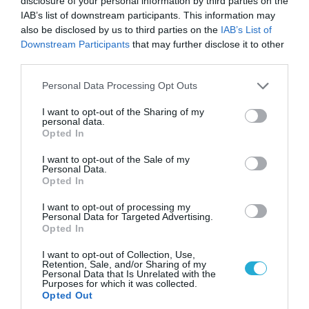
disclosure of your personal information by third parties on the
IAB’s list of downstream participants. This information may
also be disclosed by us to third parties on the
IAB’s List of
Downstream Participants
that may further disclose it to other
08.08.2026 | 09:02
third parties.
«Η απόλυτη τραγωδία»: Η «αιχμηρή» ανάρτηση
Please note that this website/app uses one or more Google
του Αρκά για τα τατουάζ (φωτο)
Personal Data Processing Opt Outs
services and may gather and store information including but
not limited to your visit or usage behaviour. You may click to
I want to opt-out of the Sharing of my
personal data.
grant or deny consent to Google and its third-party tags to
Opted In
use your data for below specified purposes in below Google
consent section.
I want to opt-out of the Sale of my
Personal Data.
Opted In
I want to opt-out of processing my
Personal Data for Targeted Advertising.
Opted In
I want to opt-out of Collection, Use,
Retention, Sale, and/or Sharing of my
Personal Data that Is Unrelated with the
07.08.2026 | 20:02
Purposes for which it was collected.
Opted Out
Ο Γιάννης Αλαφούζος «τέλειωσε» τον