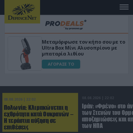
 το
«Μαγική» φόρμουλα τριβόλι + VIP
για αύξηση της λίμπιντο
ΑΓΟΡΑΣΕ ΤΟ
08.08.2026 | 22:02
08.08.2026 | 22:02
Ιράν: «Φρένο» στο ά
Πολωνία: Κλιμακώνεται η
των Στενών του Ορμο
εχθρότητα κατά Ουκρανών –
αποζημιώσεις και 
Η τεράστια αύξηση σε
των ΗΠΑ
επιθέσεις