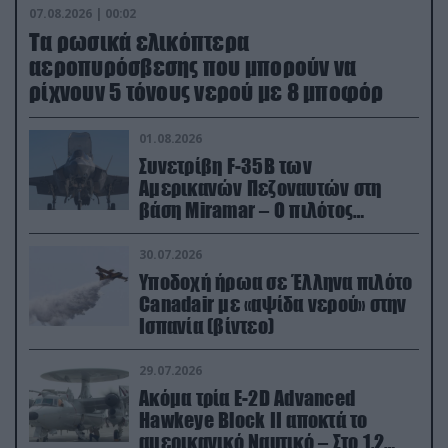
07.08.2026 | 00:02
Τα ρωσικά ελικόπτερα
αεροπυρόσβεσης που μπορούν να
ρίχνουν 5 τόνους νερού με 8 μποφόρ
01.08.2026
Συνετρίβη F-35B των
Αμερικανών Πεζοναυτών στη
βάση Miramar – Ο πιλότος
εκτινάχθηκε εγκαίρως
30.07.2026
Υποδοχή ήρωα σε Έλληνα πιλότο
Canadair με «αψίδα νερού» στην
Ισπανία (βίντεο)
29.07.2026
Ακόμα τρία E-2D Advanced
Hawkeye Block II αποκτά το
αμερικανικό Ναυτικό – Στο 1,2