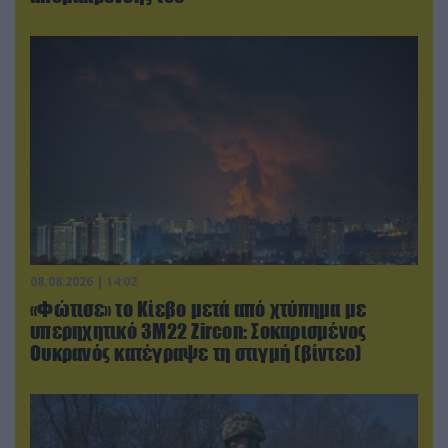
08.08.2026 | 14:02
«Φώτισε» το Κίεβο μετά από χτύπημα με
υπερηχητικό 3M22 Zircon: Σοκαρισμένος
Ουκρανός κατέγραψε τη στιγμή (βίντεο)