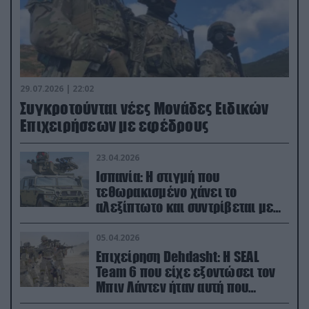
29.07.2026 | 22:02
Συγκροτούνται νέες Μονάδες Ειδικών
Επιχειρήσεων με εφέδρους
23.04.2026
Ισπανία: Η στιγμή που
τεθωρακισμένο χάνει το
αλεξίπτωτο και συντρίβεται με
ορμή στο έδαφος (βίντεο)
05.04.2026
Επιχείρηση Dehdasht: Η SEAL
Team 6 που είχε εξοντώσει τον
Μπιν Λάντεν ήταν αυτή που
διέσωσε τον πιλότο του F-15