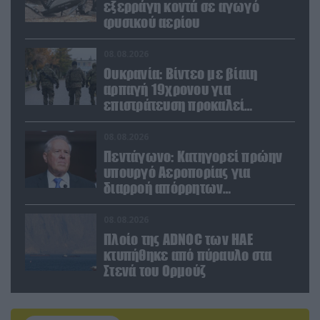
εξερράγη κοντά σε αγωγό
φυσικού αερίου
08.08.2026
Ουκρανία: Βίντεο με βίαιη
αρπαγή 19χρονου για
επιστράτευση προκαλεί
αντιδράσεις
08.08.2026
Πεντάγωνο: Κατηγορεί πρώην
υπουργό Αεροπορίας για
διαρροή απόρρητων
πληροφοριών
08.08.2026
Πλοίο της ADNOC των ΗΑΕ
κτυπήθηκε από πύραυλο στα
Στενά του Ορμούζ