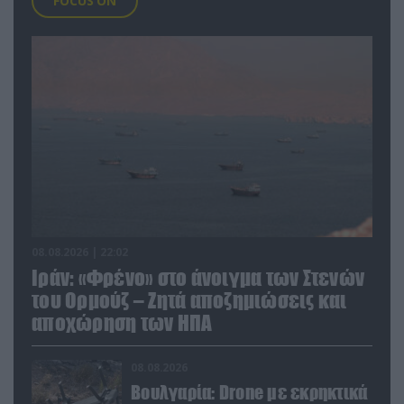
FOCUS ON
08.08.2026 | 22:02
Ιράν: «Φρένο» στο άνοιγμα των Στενών
του Ορμούζ – Ζητά αποζημιώσεις και
αποχώρηση των ΗΠΑ
08.08.2026
Βουλγαρία: Drone με εκρηκτικά