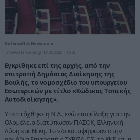
DefenceNet Newsroom
info@defencenet.gr
19.06.2026 | 19:03
Εγκρίθηκε επί της αρχής, από την
επιτροπή Δημόσιας Διοίκησης της
Βουλής, το νομοσχέδιο του υπουργείου
Εσωτερικών με τίτλο «Κώδικας Τοπικής
Αυτοδιοίκησης».
Υπέρ τάχθηκε η Ν.Δ., ενώ επιφύλαξη για την
Ολομέλεια διατύπωσαν ΠΑΣΟΚ, Ελληνική
Λύση και Νίκη. Το ν/σ καταψήφισαν στην
αρμόδια Επιτροπή ο ΣΥΡΙΖΑ-ΠΣ, το ΚΚΕ και η