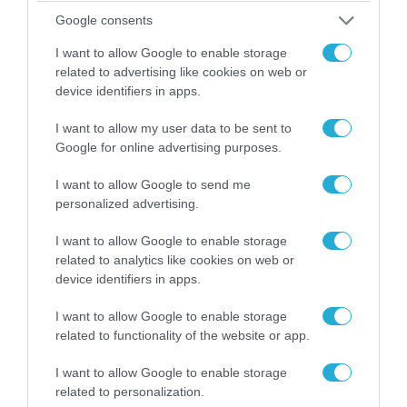
Κωνσταντίνο Ζούλα από τον ΣΚΑΪ – Ο λόγος της
Google consents
απομάκρυνσής του
I want to allow Google to enable storage
related to advertising like cookies on web or
device identifiers in apps.
I want to allow my user data to be sent to
Google for online advertising purposes.
I want to allow Google to send me
personalized advertising.
I want to allow Google to enable storage
related to analytics like cookies on web or
device identifiers in apps.
06.08.2026 | 14:02
«Επιχείρηση ελεύθερα πεζοδρόμια» στην
I want to allow Google to enable storage
Αθήνα: Απομακρύνθηκαν παράνομα
related to functionality of the website or app.
αντικείμενα από κοινόχρηστους χώρους
I want to allow Google to enable storage
related to personalization.