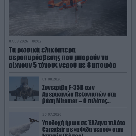
07.08.2026 | 00:02
Τα ρωσικά ελικόπτερα
αεροπυρόσβεσης που μπορούν να
ρίχνουν 5 τόνους νερού με 8 μποφόρ
01.08.2026
Συνετρίβη F-35B των
Αμερικανών Πεζοναυτών στη
βάση Miramar – Ο πιλότος
εκτινάχθηκε εγκαίρως
30.07.2026
Υποδοχή ήρωα σε Έλληνα πιλότο
Canadair με «αψίδα νερού» στην
Ισπανία (βίντεο)