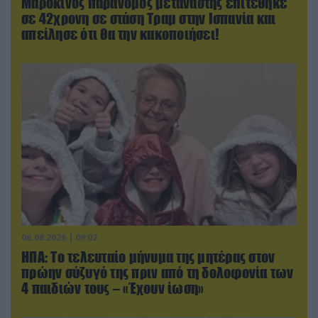
Μαροκινός παράνομος μετανάστης επιτέθηκε
σε 42χρονη σε στάση Τραμ στην Ισπανία και
απείλησε ότι θα την κακοποιήσει!
06.08.2026 | 09:02
ΗΠΑ: Το τελευταίο μήνυμα της μητέρας στον
πρώην σύζυγό της πριν από τη δολοφονία των
4 παιδιών τους – «Έχουν ίωση»