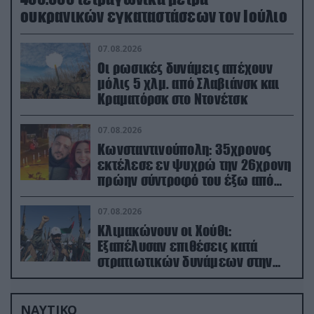
ουκρανικών εγκαταστάσεων τον Ιούλιο
07.08.2026
Οι ρωσικές δυνάμεις απέχουν
μόλις 5 χλμ. από Σλαβιάνσκ και
Κραματόρσκ στο Ντονέτσκ
07.08.2026
Κωνσταντινούπολη: 35χρονος
εκτέλεσε εν ψυχρώ την 26χρονη
πρώην σύντροφό του έξω από
φαρμακείο (βίντεο)
07.08.2026
Κλιμακώνουν οι Χούθι:
Eξαπέλυσαν επιθέσεις κατά
στρατιωτικών δυνάμεων στην
Υεμένη – Πλήγματα & στη
Σαουδική Αραβία!
ΝΑΥΤΙΚΟ