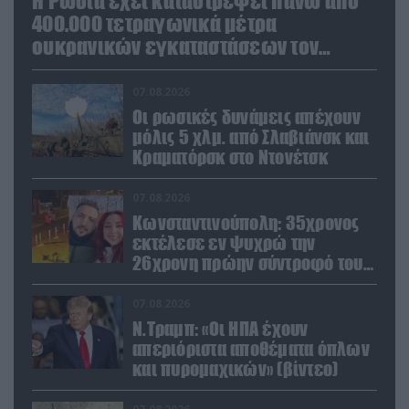
Η Ρωσία έχει καταστρέψει πάνω από
400.000 τετραγωνικά μέτρα
ουκρανικών εγκαταστάσεων τον
Ιούλιο
07.08.2026
Οι ρωσικές δυνάμεις απέχουν
μόλις 5 χλμ. από Σλαβιάνσκ και
Κραματόρσκ στο Ντονέτσκ
07.08.2026
Κωνσταντινούπολη: 35χρονος
εκτέλεσε εν ψυχρώ την
26χρονη πρώην σύντροφό του
έξω από φαρμακείο (βίντεο)
07.08.2026
Ν.Τραμπ: «Οι ΗΠΑ έχουν
απεριόριστα αποθέματα όπλων
και πυρομαχικών» (βίντεο)