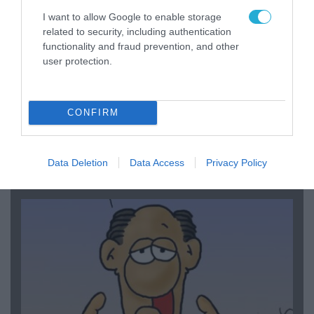
I want to allow Google to enable storage
related to security, including authentication
functionality and fraud prevention, and other
user protection.
CONFIRM
06.08.2026 | 14:02
«Επιχείρηση ελεύθερα πεζοδρόμια» στην
Αθήνα: Απομακρύνθηκαν παράνομα
Data Deletion
Data Access
Privacy Policy
αντικείμενα από κοινόχρηστους χώρους