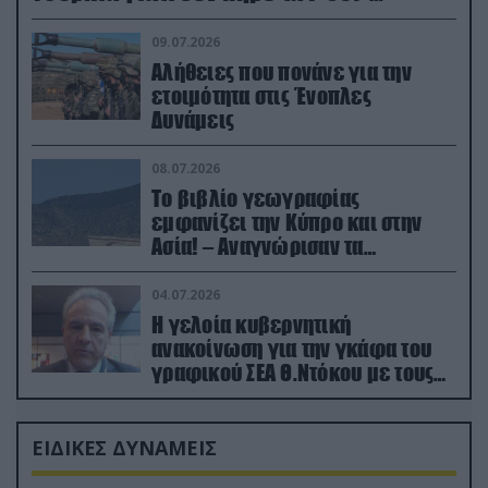
(βίντεο)
09.07.2026
Αλήθειες που πονάνε για την
ετοιμότητα στις Ένοπλες
Δυνάμεις
08.07.2026
Το βιβλίο γεωγραφίας
εμφανίζει την Κύπρο και στην
Ασία! – Αναγνώρισαν τα
κατεχόμενα; (φωτο)
04.07.2026
Η γελοία κυβερνητική
ανακοίνωση για την γκάφα του
γραφικού ΣΕΑ Θ.Ντόκου με τους
Ρώσους φαρσέρ
ΕΙΔΙΚΕΣ ΔΥΝΑΜΕΙΣ