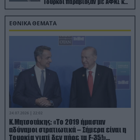
Τούρκοι παραβίαζαν με ΑΦΝΣ και
drone
ΕΘΝΙΚΑ ΘΕΜΑΤΑ
24.07.2026 | 22:02
Κ.Μητσοτάκης: «Το 2019 ήμασταν
αδύναμοι στρατιωτικά – Σήμερα είναι η
Τουρκία γιατί δεν πήρε τα F-35!»