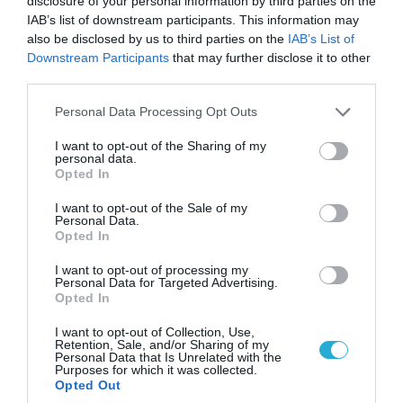
ξένων εθελοντών που πολεμούν για το Κίεβο
disclosure of your personal information by third parties on the
IAB’s list of downstream participants. This information may
also be disclosed by us to third parties on the
IAB’s List of
Downstream Participants
that may further disclose it to other
third parties.
Please note that this website/app uses one or more Google
Personal Data Processing Opt Outs
services and may gather and store information including but
not limited to your visit or usage behaviour. You may click to
I want to opt-out of the Sharing of my
personal data.
grant or deny consent to Google and its third-party tags to
Opted In
use your data for below specified purposes in below Google
consent section.
I want to opt-out of the Sale of my
Personal Data.
Opted In
06.08.2026 | 14:02
I want to opt-out of processing my
«Επιχείρηση ελεύθερα πεζοδρόμια» στην
Personal Data for Targeted Advertising.
Opted In
Αθήνα: Απομακρύνθηκαν παράνομα
αντικείμενα από κοινόχρηστους χώρους
I want to opt-out of Collection, Use,
Retention, Sale, and/or Sharing of my
Personal Data that Is Unrelated with the
Purposes for which it was collected.
Opted Out