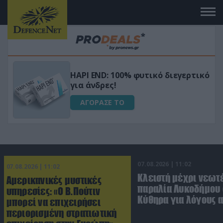
Μεταμόρφωσε τον κήπο σου με το
ικό
Ultra Box Μίνι Αλυσοπρίονο με
μπαταρία λιθίου
ΑΓΟΡΑΣΕ ΤΟ
07.08.2026 | 11:02
07.08.2026 | 11:02
Κλειστή μέχρι νεωτ
Αμερικανικές μυστικές
παραλία Λυκοδήμου 
υπηρεσίες: «Ο Β.Πούτιν
Κύθηρα για λόγους 
μπορεί να επιχειρήσει
περιορισμένη στρατιωτική