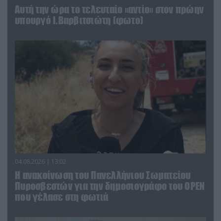
Αυτή την ώρα το τελευταίο «αντίο» στον πρώην
υπουργό Ι.Βαρβιτσιώτη (φωτο)
04.08.2026 | 13:02
Η ανακοίνωση του Πανελλήνιου Σωματείου
Πυροσβεστών για την δημοσιογράφο του OPEN
που γέλασε στη φωτιά