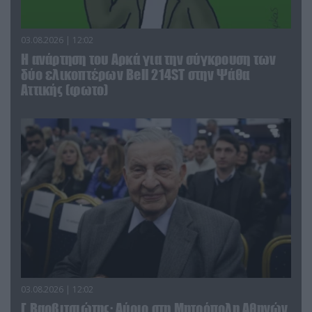
03.08.2026 | 12:02
Η ανάρτηση του Αρκά για την σύγκρουση των
δύο ελικοπτέρων Bell 214ST στην Ψάθα
Αττικής (φωτο)
03.08.2026 | 12:02
Γ.Βαρβιτσιώτης: Aύριο στη Μητρόπολη Αθηνών