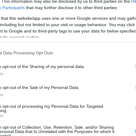
. This information may also be disclosed by us to third parties on the
IA
άστες στη Δικαιοσύνη
», ανέφερε.
Participants
that may further disclose it to other third parties.
 that this website/app uses one or more Google services and may gath
including but not limited to your visit or usage behaviour. You may click 
 to Google and its third-party tags to use your data for below specifi
ogle consent section.
l Data Processing Opt Outs
o opt-out of the Sharing of my personal data.
In
o opt-out of the Sale of my Personal Data.
In
to opt-out of processing my Personal Data for Targeted
ing.
In
o opt-out of Collection, Use, Retention, Sale, and/or Sharing
Ο ΑΡΘΡΟ
ersonal Data that Is Unrelated with the Purposes for which it
lected.