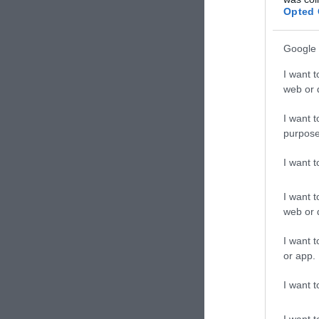
Opted 
Google 
I want t
web or d
I want t
purpose
I want 
I want t
web or d
I want t
or app.
I want t
I want t