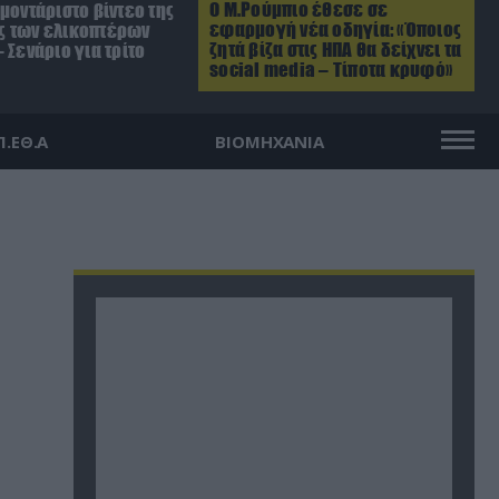
Ο Μ.Ρούμπιο έθεσε σε
μοντάριστο βίντεο της
εφαρμογή νέα οδηγία: «Όποιος
 των ελικοπτέρων
ζητά βίζα στις ΗΠΑ θα δείχνει τα
 Σενάριο για τρίτο
social media – Τίποτα κρυφό»
Π.ΕΘ.Α
ΒΙΟΜΗΧΑΝΙΑ