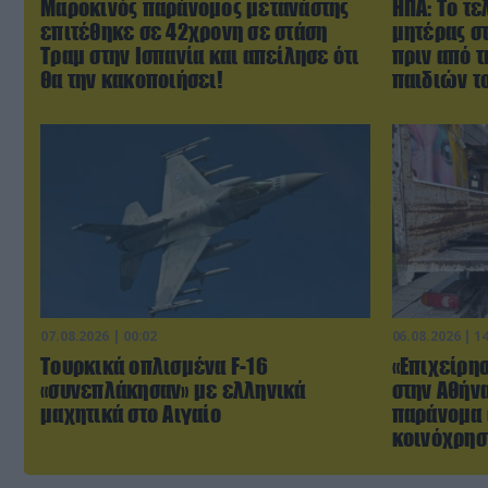
Μαροκινός παράνομος μετανάστης
ΗΠΑ: Το τε
επιτέθηκε σε 42χρονη σε στάση
μητέρας σ
Τραμ στην Ισπανία και απείλησε ότι
πριν από 
θα την κακοποιήσει!
παιδιών τ
07.08.2026 | 00:02
06.08.2026 | 1
Τουρκικά οπλισμένα F-16
«Επιχείρη
«συνεπλάκησαν» με ελληνικά
στην Αθήν
μαχητικά στο Αιγαίο
παράνομα 
κοινόχρησ