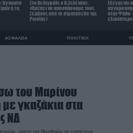
μ: Άγνωστο
Στο Βελιγράδι ο Β.Ζελένσκι:
Ελέγχεται α
Ιράν ή τις
«Πρέπει να αποσπάσουμε τους
σύγκρουσης
Σέρβους από το στρατόπεδο της
στην Ψάθα –
Ρωσίας»
ελικόπτερο
ΑΣΦΑΛΕΙΑ
ΠΟΛΙΤΙΚΗ
Υ
έσω του Μαρίνου
 με γκαζάκια στα
ς ΝΔ
υνών, ώστε να βρεθούν οι υπαίτιοι