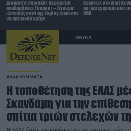
Διοικητής συριακής μεραρχίας
Εκρήξεις στο νησί Κεσ
αναλαμβάνει Τούρκος – Άγκυρα:
αν προέρχονται από το 
«Απειλές κατά της Συρίας είναι σαν
ΗΠΑ
να απειλούν εμάς»
ΑΜΥΝΑ
ΑΛΛΑ ΚΟΜΜΑΤΑ
Η τοποθέτηση της ΕΛΑΣ μ
Σκανδάμη για την επίθεση
σπίτια τριών στελεχών τη
Η ΕΛΑΣ ζητά την κορύφωση των αστυνομικών ερε