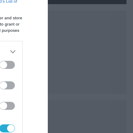
νεκρούς και τραυματίες
B’s List of
(βίντεο)
er and store
to grant or
ed purposes