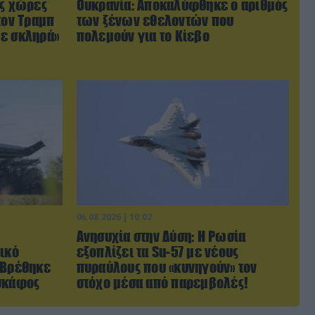
ις χώρες
Ουκρανία: Αποκαλύφθηκε ο αριθμός
τον Τραμπ
των ξένων εθελοντών που
με σκληρά»
πολεμούν για το Κίεβο
06.08.2026 | 10:02
Ανησυχία στην Δύση: H Ρωσία
ικό
εξοπλίζει τα Su-57 με νέους
 Βρέθηκε
πυραύλους που «κυνηγούν» τον
οσκάφος
στόχο μέσα από παρεμβολές!