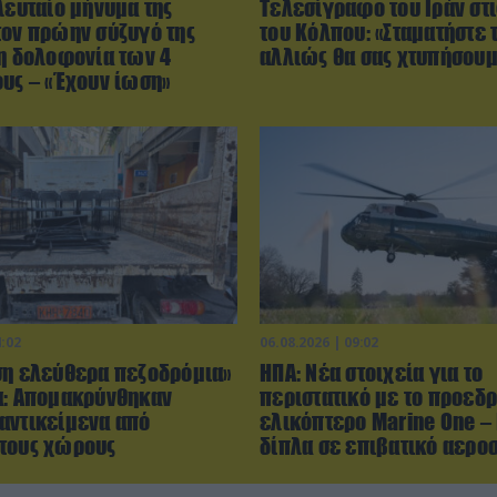
λευταίο μήνυμα της
Τελεσίγραφο του Ιράν στ
τον πρώην σύζυγό της
του Κόλπου: «Σταματήστε 
τη δολοφονία των 4
αλλιώς θα σας χτυπήσου
ους – «Έχουν ίωση»
4:02
06.08.2026 | 09:02
ση ελεύθερα πεζοδρόμια»
ΗΠΑ: Nέα στοιχεία για το
α: Απομακρύνθηκαν
περιστατικό με το προεδρ
αντικείμενα από
ελικόπτερο Marine One –
τους χώρους
δίπλα σε επιβατικό αερ