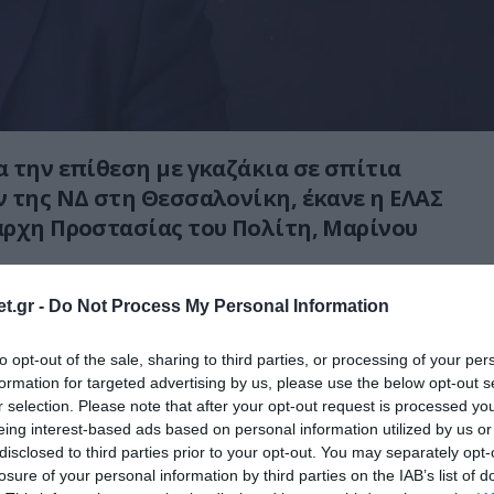
 την επίθεση με γκαζάκια σε σπίτια
 της ΝΔ στη Θεσσαλονίκη, έκανε η ΕΛΑΣ
ρχη Προστασίας του Πολίτη, Μαρίνου
απερίφραστα την τρομοκρατική επίθεση με
t.gr -
Do Not Process My Personal Information
ηστικούς μηχανισμούς στα σπίτια τριών
to opt-out of the sale, sharing to third parties, or processing of your per
 στη Θεσσαλονίκη.
formation for targeted advertising by us, please use the below opt-out s
r selection. Please note that after your opt-out request is processed y
λόψυχη συμπαράστασή μας στα θύματα της
eing interest-based ads based on personal information utilized by us or
νοι ταχεία ανάρρωση στους τραυματισθέντες
disclosed to third parties prior to your opt-out. You may separately opt-
κορύφωση των αστυνομικών ερευνών για να
losure of your personal information by third parties on the IAB’s list of