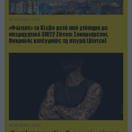
08.08.2026 | 14:02
«Φώτισε» το Κίεβο μετά από χτύπημα με
υπερηχητικό 3M22 Zircon: Σοκαρισμένος
Ουκρανός κατέγραψε τη στιγμή (βίντεο)
08.08.2026 | 09:02