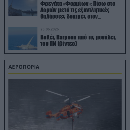
Φρεγάτα «Φορμίων»: Πίσω στο
Λοριάν μετά τις εξαντλητικές
θαλάσσιες δοκιμές στον
απαιτητικό Βισκαϊκό
25.06.2026
Βολές Harpoon από τις μονάδες
του ΠΝ (βίντεο)
ΑΕΡΟΠΟΡΙΑ