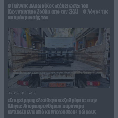
Ο Γιάννης Αλαφούζος «τέλειωσε» τον
Κωνσταντίνο Ζούλα από τον ΣΚΑΪ – Ο λόγος της
απομάκρυνσής του
06.08.2026 | 14:02
«Επιχείρηση ελεύθερα πεζοδρόμια» στην
Αθήνα: Απομακρύνθηκαν παράνομα
αντικείμενα από κοινόχρηστους χώρους