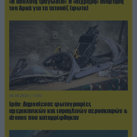
«Η απόλυτη τραγωδία»: Η «αιχμηρή» ανάρτηση
του Αρκά για τα τατουάζ (φωτο)
08.08.2026 | 12:02
Ιράν: Δημοσίευσε φωτογραφίες
αμερικανικών και ισραηλινών αεροσκαφών &
drones που καταρρίφθηκαν