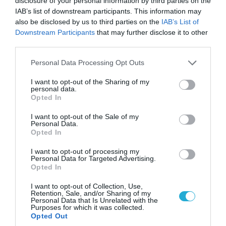
disclosure of your personal information by third parties on the
IAB’s list of downstream participants. This information may
also be disclosed by us to third parties on the
IAB’s List of
POPULAR 24H
Downstream Participants
that may further disclose it to other
third parties.
Please note that this website/app uses one or more Google
Personal Data Processing Opt Outs
services and may gather and store information including but
not limited to your visit or usage behaviour. You may click to
I want to opt-out of the Sharing of my
personal data.
grant or deny consent to Google and its third-party tags to
Opted In
use your data for below specified purposes in below Google
consent section.
I want to opt-out of the Sale of my
Personal Data.
Opted In
I want to opt-out of processing my
Personal Data for Targeted Advertising.
Opted In
08.08.2026 | 14:02
Η Τουρκία πουλάει στην Ουκρανία όλο το
I want to opt-out of Collection, Use,
Retention, Sale, and/or Sharing of my
αμερικανικό πυραυλικό πυροβολικό της: MLRS
Personal Data that Is Unrelated with the
και ΑΤΑCMS
Purposes for which it was collected.
Opted Out