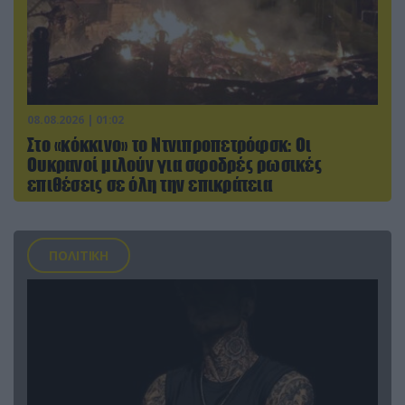
08.08.2026 | 01:02
Στο «κόκκινο» το Ντνιπροπετρόφσκ: Οι
Ουκρανοί μιλούν για σφοδρές ρωσικές
επιθέσεις σε όλη την επικράτεια
ΠΟΛΙΤΙΚΗ