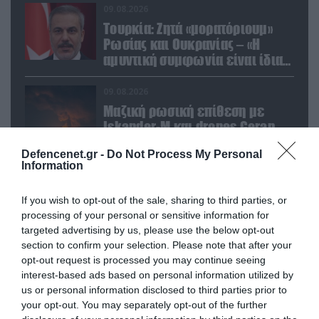
09.08.2026
Τουρκία: Ζητά «μορατόριουμ»
Ρωσίας και Ουκρανίας – «Η
αμυντική συμφωνία είναι ίδια
με το άρθρο 5 του ΝΑΤΟ» (upd)
09.08.2026
Μαζική ρωσική επίθεση με
Iskander-M και drones Geran
στην Ουκρανία: Στο στόχαστρο το
Defencenet.gr -
Do Not Process My Personal
εργοστάσιο των Flamingo
Information
08.08.2026
«Ελπίδα για τη Δημοκρατία»:
If you wish to opt-out of the sale, sharing to third parties, or
Καταγγελίες για «σπίλωση» από
processing of your personal or sensitive information for
πρώην στέλεχος του κόμματος
targeted advertising by us, please use the below opt-out
section to confirm your selection. Please note that after your
08.08.2026
opt-out request is processed you may continue seeing
Πολωνία: Κλιμακώνεται η
interest-based ads based on personal information utilized by
εχθρότητα κατά Ουκρανών – Η
us or personal information disclosed to third parties prior to
your opt-out. You may separately opt-out of the further
τεράστια αύξηση σε επιθέσεις