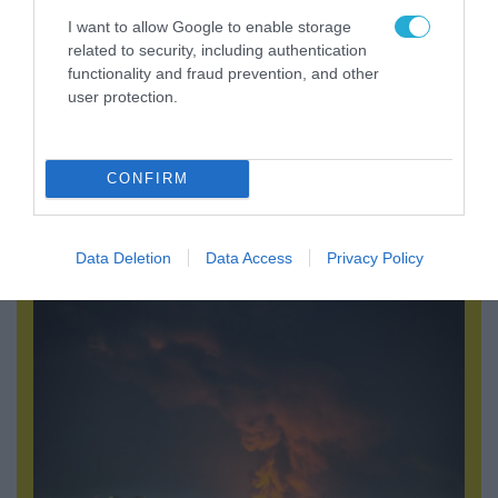
I want to allow Google to enable storage
related to security, including authentication
functionality and fraud prevention, and other
user protection.
08.08.2026 | 18:02
CONFIRM
Βάσει της τριμερούς συμφωνίας Τουρκίας,
Σ.Αραβίας & Πακιστάν θα πολεμήσουν Ριάντ και
Ισλαμαμπάντ κατά της Ελλάδας!
Data Deletion
Data Access
Privacy Policy