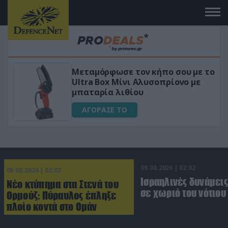
ον κήπο σου με το
«Μαγική» φόρμουλα τ
 Αλυσοπρίονο με
για αύξηση της λίμπι
ου
ΑΓΟΡΑΣΕ ΤΟ
09.08.2026 | 02:02
09.08.2026 | 02:02
Ισραηλινές δυνάμεις
Νέο κτύπημα στα Στενά του
σε χωριό του νότιου
Ορμούζ: Πύραυλος έπληξε
πλοίο κοντά στο Ομάν