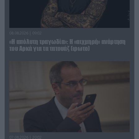
08.08.2026 | 09:02
«Η απόλυτη τραγωδία»: Η «αιχμηρή» ανάρτηση
του Αρκά για τα τατουάζ (φωτο)
07.08.2026 | 20:02