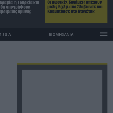
Οι ρωσικές δυνάμεις απέχουν
Αραβία, η Τουρκία και
μόλις 5 χλμ. από Σλαβιάνσκ και
ν θα υπογράψουν
Κραματόρσκ στο Ντονέτσκ
μοιβαίας άμυνας
Π.ΕΘ.Α
ΒΙΟΜΗΧΑΝΙΑ