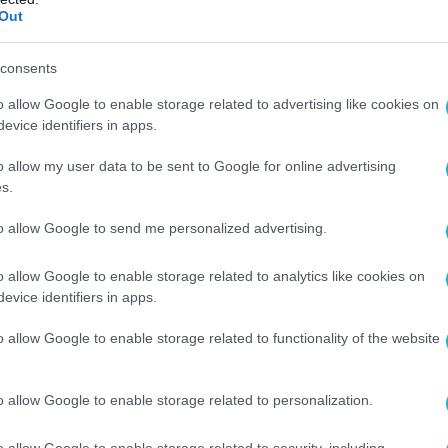
Out
consents
o allow Google to enable storage related to advertising like cookies on
evice identifiers in apps.
o allow my user data to be sent to Google for online advertising
s.
to allow Google to send me personalized advertising.
o allow Google to enable storage related to analytics like cookies on
η του Κ.Μητσοτάκη
evice identifiers in apps.
σμεύσεις της, η Νέα Δημοκρατία καταθέτει,
o allow Google to enable storage related to functionality of the website
ή την πρότασή της για τη Συνταγματική
ν Οδικό Χάρτη που εκσυγχρονίζει τη δημόσια
o allow Google to enable storage related to personalization.
ικό σύστημα, αντιμετωπίζοντας παθογένειες
χρονα, όμως, ανοίγοντας και τον δρόμο για τις
o allow Google to enable storage related to security, including