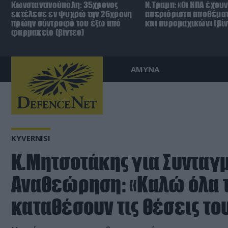
Κωνσταντινούπολη: 35χρονος
Ν.Τραμπ: «Οι ΗΠΑ έχουν
εκτέλεσε εν ψυχρώ την 26χρονη
απεριόριστα αποθέμα
πρώην σύντροφό του έξω από
και πυρομαχικών» (βίν
φαρμακείο (βίντεο)
ΑΜΥΝΑ
KYVERNISI
Κ.Μητσοτάκης για Συνταγ
Αναθεώρηση: «Καλώ όλα τ
καταθέσουν τις θέσεις το