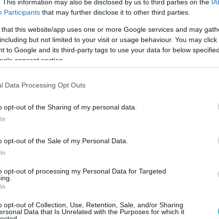
τρόπο επιλογής της ηγεσίας της Δικαιοσύνης,
. This information may also be disclosed by us to third parties on the
IA
Participants
that may further disclose it to other third parties.
 για τη θωράκιση της χώρας απέναντι σε
 κινδύνους.
 that this website/app uses one or more Google services and may gath
including but not limited to your visit or usage behaviour. You may click 
λέπεται η σύνδεση της μονιμότητας στο
 to Google and its third-party tags to use your data for below specifi
ogle consent section.
αξιολόγηση των υπαλλήλων, ενώ εισάγονται
σύμφωνα με την κυβέρνηση, ανταποκρίνονται
l Data Processing Opt Outs
ινωνικές ανάγκες. Σε αυτές περιλαμβάνονται η
σης μη κρατικών πανεπιστημίων και η
o opt-out of the Sharing of my personal data.
ιστολικής ψήφου στο σύνολο των εκλογέων.
In
η δίνεται επίσης στην ενσωμάτωση
o opt-out of the Sale of my Personal Data.
η αντιμετώπιση της κλιματικής κρίσης, η
In
 προσιτής στέγης ως υποχρέωση της
to opt-out of processing my Personal Data for Targeted
 και η θεσμική αξιοποίηση της Τεχνητής
ing.
In
 όφελος της κοινωνίας.
o opt-out of Collection, Use, Retention, Sale, and/or Sharing
ersonal Data that Is Unrelated with the Purposes for which it
lected.