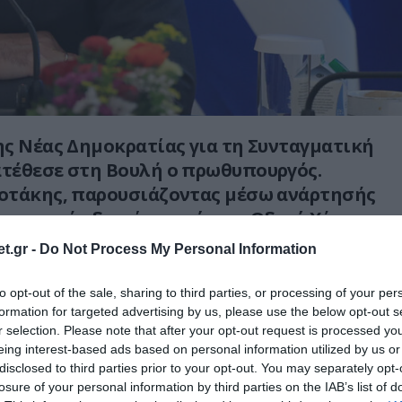
ς Νέας Δημοκρατίας για τη Συνταγματική
τέθεσε στη Βουλή ο πρωθυπουργός.
οτάκης, παρουσιάζοντας μέσω ανάρτησής
οινωνικής δικτύωσης έναν «Οδικό Χάρτη»
 και καλώντας όλα τα κόμματα «
να
t.gr -
Do Not Process My Personal Information
θέσεις τους».
to opt-out of the sale, sharing to third parties, or processing of your per
υπογράμμισε ότι η πρόταση επιχειρεί να
formation for targeted advertising by us, please use the below opt-out s
όνιες παθογένειες και να ανοίξει τον δρόμο
r selection. Please note that after your opt-out request is processed y
eing interest-based ads based on personal information utilized by us or
λλαγές την επόμενη περίοδο. Μεταξύ άλλων,
disclosed to third parties prior to your opt-out. You may separately opt-
ρεμβάσεις στο άρθρο περί ευθύνης
losure of your personal information by third parties on the IAB’s list of