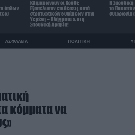
Κλιμακώνουν οι Χούθι:
Η Σαουδική 
τα όπλων
Eξαπέλυσαν επιθέσεις κατά
το Πακιστά
τεο)
στρατιωτικών δυνάμεων στην
συμφωνία α
Υεμένη – Πλήγματα & στη
Σαουδική Αραβία!
ΑΣΦΑΛΕΙΑ
ΠΟΛΙΤΙΚΗ
Υ
ματική
α κόμματα να
υς»