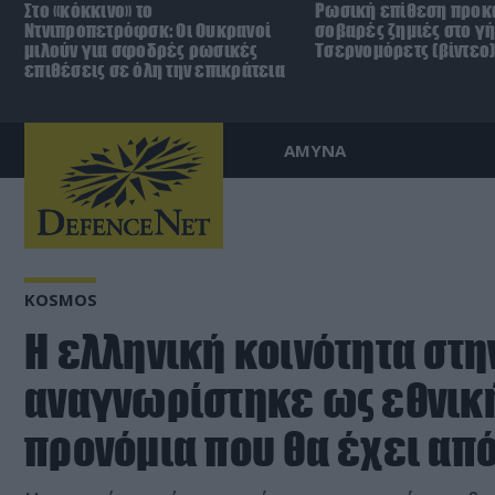
Στο «κόκκινο» το
Ρωσική επίθεση προκ
Ντνιπροπετρόφσκ: Οι Ουκρανοί
σοβαρές ζημιές στο γ
μιλούν για σφοδρές ρωσικές
Τσερνομόρετς (βίντεο
επιθέσεις σε όλη την επικράτεια
ΑΜΥΝΑ
KOSMOS
Η ελληνική κοινότητα στ
αναγνωρίστηκε ως εθνική
προνόμια που θα έχει απ