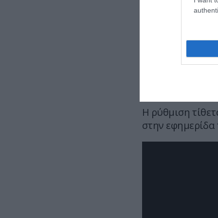
πολιτισμού σε 
authenti
Το πλαίσιο επι
γραφής σε επίσ
Επιπλέον, η μειο
5% στις βουλευτ
αναγνωρισμένες 
Η ρύθμιση τίθετα
στην εφημερίδα 