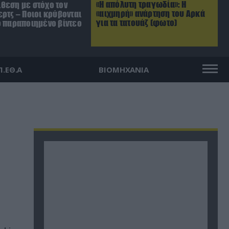
«Η απόλυτη τραγωδία»: Η
θεση με στόχο τον
«αιχμηρή» ανάρτηση του Αρκά
ρτς – Ποιοι κρύβονται
για τα τατουάζ (φωτο)
ο παραποιημένο βίντεο
Π.ΕΘ.Α
ΒΙΟΜΗΧΑΝΙΑ