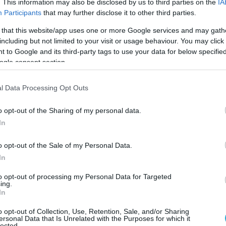
. This information may also be disclosed by us to third parties on the
IA
Participants
that may further disclose it to other third parties.
ορείς θα έχουν πρόσβαση σε κρατικά
ρηματοδότησης για πολιτιστικές
 that this website/app uses one or more Google services and may gath
including but not limited to your visit or usage behaviour. You may click 
βιβλιοθήκες, μουσεία, φεστιβάλ και μέσα
 to Google and its third-party tags to use your data for below specifi
ogle consent section.
l Data Processing Opt Outs
o opt-out of the Sharing of my personal data.
In
o opt-out of the Sale of my Personal Data.
In
to opt-out of processing my Personal Data for Targeted
ing.
In
o opt-out of Collection, Use, Retention, Sale, and/or Sharing
ersonal Data that Is Unrelated with the Purposes for which it
lected.