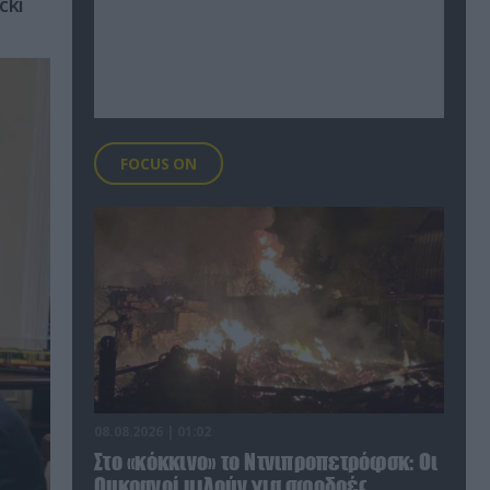
cki
FOCUS ON
08.08.2026 | 01:02
Στο «κόκκινο» το Ντνιπροπετρόφσκ: Οι
Ουκρανοί μιλούν για σφοδρές