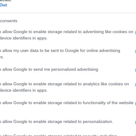
Out
consents
o allow Google to enable storage related to advertising like cookies on
evice identifiers in apps.
o allow my user data to be sent to Google for online advertising
s.
to allow Google to send me personalized advertising.
o allow Google to enable storage related to analytics like cookies on
evice identifiers in apps.
o allow Google to enable storage related to functionality of the website
οβλέπεται ενίσχυση της εκπαίδευσης με
o allow Google to enable storage related to personalization.
ηνικής γλώσσας, ιστορίας και
o allow Google to enable storage related to security, including