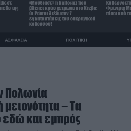
άλεσε
«Μούδιασε» η Naftogaz που
Κυβερνοεπί
ήπεδο της
βλέπει κρύο χειμώνα στο Κίεβο:
Φρίντριχ Με
)
Οι Ρώσοι διέλυσαν 7
πίσω από τ
εγκαταστάσεις του ουκρανικού
κολοσσού!
ΑΣΦΑΛΕΙΑ
ΠΟΛΙΤΙΚΗ
Υ
ην Πολωνία
 μειονότητα – Τα
ό εδώ και εμπρός