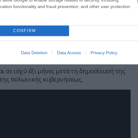
σχολεία.
cation functionality and fraud prevention, and other user protection.
τρέπει επίσης χρήση της ελληνικής
ημα έγγραφα, όπου αυτό είναι δυνατό.
CONFIRM
νότητα εξαιρείται από το εκλογικό όριο του
ικές εκλογές, σύμφωνα με τις προβλέψεις για
Data Deletion
Data Access
Privacy Policy
κοινότητες.
ι σε ισχύ έξι μήνες μετά τη δημοσίευσή της
της πολωνικής κυβερνήσεως.