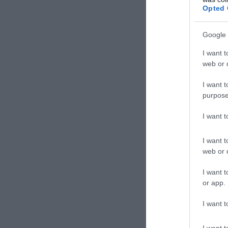
Opted 
Google 
I want t
web or d
I want t
purpose
I want 
I want t
web or d
I want t
or app.
Παράλληλα, πρ
I want t
διδασκαλία ελλ
I want t