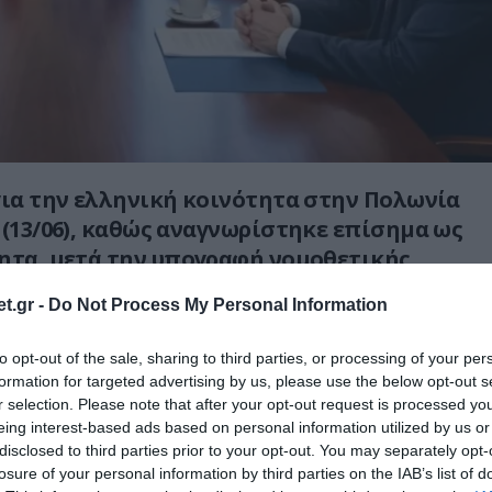
για την ελληνική κοινότητα στην Πολωνία
 (13/06), καθώς αναγνωρίστηκε επίσημα ως
ητα, μετά την υπογραφή νομοθετικής
πό τον Πρόεδρο Karol Nawrocki στις 11
t.gr -
Do Not Process My Personal Information
to opt-out of the sale, sharing to third parties, or processing of your per
υτή, η ελληνική μειονότητα γίνεται η δέκατη
formation for targeted advertising by us, please use the below opt-out s
τη χώρα, αποκτώντας νέο θεσμικό πλαίσιο
r selection. Please note that after your opt-out request is processed y
 υποστήριξης.
eing interest-based ads based on personal information utilized by us or
disclosed to third parties prior to your opt-out. You may separately opt-
losure of your personal information by third parties on the IAB’s list of
ό στην πράξη;