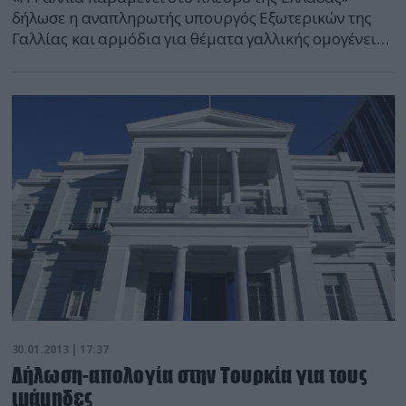
δήλωσε η αναπληρωτής υπουργός Εξωτερικών της
Γαλλίας και αρμόδια για θέματα γαλλικής ομογένειας
Ελέν Κονγουέι Μουρέ, κατά τη συνάντησή της με τον
υφυπουργό Εξωτερικών Κώστα Τσιάρα,
επισημαίνοντας ότι η επίσκεψή της αυτή είναι και
ένδειξη της αλληλεγγύης που εξέφρασε ο Φρανσουά
Ολάντ αμέσως μετά την εκλογή του. Η […]
30.01.2013 | 17:37
Δήλωση-απολογία στην Τουρκία για τους
ιμάμηδες