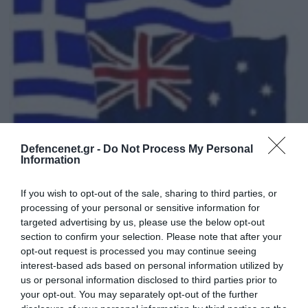
Defencenet.gr -
Do Not Process My Personal
Information
04.02.2013 | 06:29
Αυστραλία: Φιλανθρωπική δράση
If you wish to opt-out of the sale, sharing to third parties, or
ομογενών για τους δοκιμαζόμενους
processing of your personal or sensitive information for
targeted advertising by us, please use the below opt-out
Έλληνες
section to confirm your selection. Please note that after your
Από τότε που ξέσπασε η κρίση στην Ελλάδα πολλές
opt-out request is processed you may continue seeing
από τις εκδηλώσεις των ομογενειακών οργανώσεων
interest-based ads based on personal information utilized by
της Αυστραλίας έχουν φιλανθρωπικό χαρακτήρα.
us or personal information disclosed to third parties prior to
Στόχος τους η συγκέντρωση χρημάτων για την
your opt-out. You may separately opt-out of the further