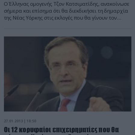
Ο Έλληνας ομογενής Τζον Κατσιματίδης, ανακοίνωσε
σήμερα και επίσημα ότι θα διεκδικήσει τη δημαρχία
της Νέας Υόρκης στις εκλογές που θα γίνουν τον
ερχόμενο Νοέμβριο. Ο δισεκατομμυριούχος
Κατσιματίδης ήταν παλαιότερα υποστηρικτής του
Δημοκρατικού κόμματος και ενίσχυε οικονομικά
υποψήφιους για την προεδρία των ΗΠΑ και το
Κογκρέσο, όπως τον Μπιλ και τη Χίλαρι Κλίντον. Τα
τελευταία […]
27.01.2013 | 18:50
Οι 12 κορυφαίοι επιχειρηματίες που θα