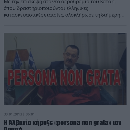
Με την επίσκεψη στο νέο αεροδρόμιο του Κατάρ,
όπου δραστηριοποιούνται ελληνικές
κατασκευαστικές εταιρίες, ολοκλήρωσε τη διήμερη
επίσκεψή του στην πρωτεύουσα Ντόχα ο
πρωθυπουργός Αντώνης Σαμαράς. Νωρίτερα ο κ.
Σαμαράς επισκέφθηκε το Μουσείο Ισλαμικής Τέχνης
όπου ξεναγήθηκε από τον διευθυντή του. Τμήμα
ειδήσεων defencenet.gr
30.01.2013 | 06:01
Η Αλβανία κήρυξε «persona non grata» τον
Παππά