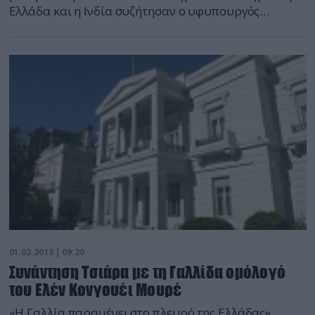
Ελλάδα και η Ινδία συζήτησαν ο υφυπουργός
Εξωτερικών Δημήτρης Κούρκουλας, με την
αναπληρωτή υπουργό Εξωτερικών της Ινδίας, Πρενέτ
Καούρ. Στη συνάντηση που έγινε μεταξύ
αντιπροσωπειών των δύο χωρών, ο κ. Κούρκουλας
ενημέρωσε την ινδική πλευρά για τις τελευταίες
εξελίξεις της ελληνικής […]
01.02.2013 | 09:20
Συνάντηση Τσιάρα με τη Γαλλίδα ομόλογό
του Ελέν Κονγουέι Μουρέ
«Η Γαλλία παραμένει στο πλευρό της Ελλάδας»