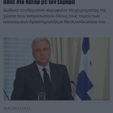
πάνε στο Κατάρ με τον Σαμαρά
Δώδεκα τουλάχιστον κορυφαίοι επιχειρηματίες της
χώρας που εκπροσωπούν όλους τους τομείς των
οικονομικών δραστηριοτήτων θα συνοδεύσουν τον
πρωθυπουργό Αντώνη Σαμαρά στη διήμερη επίσημη
επίσκεψη που θα πραγματοποιήσει το πρωί της
Τρίτης στο Κατάρ. Με στόχο την ανάπτυξη
συνεργασιών για επενδύσεις αλλά την ενίσχυση της
εξωστρέφειας της ελληνικής επιχειρηματικότητας,
τον κ. Σαμαρά αναμένεται να συνοδεύσουν μεταξύ
[…]
26.01.2013 | 14:15