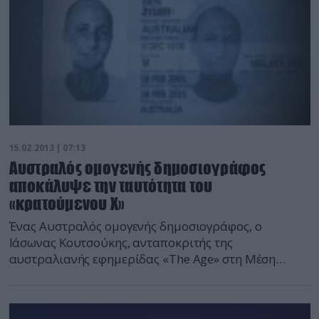
και Νταβούτογλου, σύμφωνα με τον
προγραμματισμό, θα […]
15.02.2013 | 07:13
Αυστραλός ομογενής δημοσιογράφος
αποκάλυψε την ταυτότητα του
«κρατούμενου Χ»
Ένας Αυστραλός ομογενής δημοσιογράφος, ο
Ιάσωνας Κουτσούκης, ανταποκριτής της
αυστραλιανής εφημερίδας «The Age» στη Μέση
Ανατολή, φέρεται να είναι αυτός που αποκάλυψε την
ταυτότητα του 34χρονου Αυστραλο-Ισραηλινού
Μπεν Ζίγκιερ, του «κρατούμενου Χ», πράκτορα της