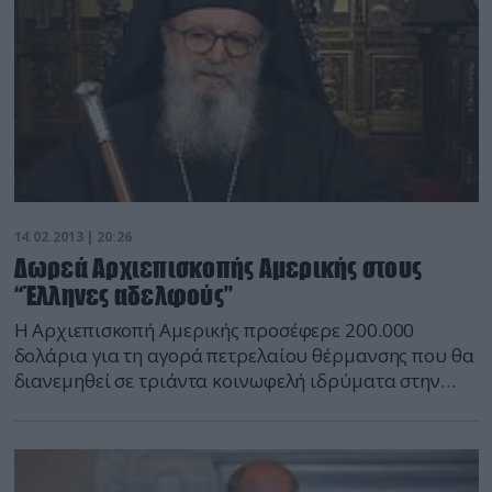
14.02.2013 | 20:26
Δωρεά Αρχιεπισκοπής Αμερικής στους
“Έλληνες αδελφούς”
Η Αρχιεπισκοπή Αμερικής προσέφερε 200.000
δολάρια για τη αγορά πετρελαίου θέρμανσης που θα
διανεμηθεί σε τριάντα κοινωφελή ιδρύματα στην
Ελλάδα. Σύμφωνα με ανακοίνωση του Γραφείου
Τύπου της, «η Ελληνική Ορθόδοξος Αρχιεπισκοπή
Αμερικής εκταμίευσε από το ειδικό Ταμείο Αρωγής
για τον Ελληνικό Λαό το ποσό των 200 χιλιάδων