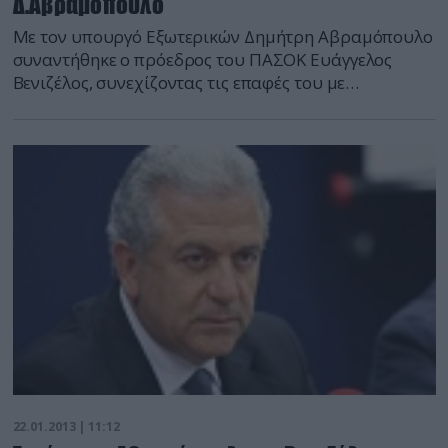
Δ.Αβραμόπουλο
Με τον υπουργό Εξωτερικών Δημήτρη Αβραμόπουλο
συναντήθηκε ο πρόεδρος του ΠΑΣΟΚ Ευάγγελος
Βενιζέλος, συνεχίζοντας τις επαφές του με
υπουργούς της κυβέρνησης. Ο κ. Αβραμόπουλος
σημείωσε ότι απαιτείται εθνική συνεννόηση σε
θέματα εξωτερικής πολιτικής, ενώ ο κ. Βενιζέλος
τόνισε πως η συνάντηση ήταν απαραίτητη, καθώς «ο
όρος πατριώτης παραπέμπει σε μια πιο δύσκολη
ερμηνεία». Στη συνάντηση […]
22.01.2013 | 11:12