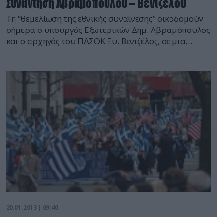
Συνάντηση Αβραμόπουλου – Βενιζέλου
Τη “θεμελίωση της εθνικής συναίνεσης” οικοδομούν
σήμερα ο υπουργός Εξωτερικών Δημ. Αβραμόπουλος
και ο αρχηγός του ΠΑΣΟΚ Ευ. Βενιζέλος, σε μια
ενημερωτική συνάντηση, όπου συμμετέχουν επίσης
στενοί συνεργάτες του και αρμόδιοι υπηρεσιακοί
παράγοντες. Ο υπουργός Εξωτερικών σημείωσε
σχετικά, πως απαιτείται εθνική συνεννόηση σε
θέματα εξωτερικής πολιτικής, ενώ ο κ. Βενιζέλος
τόνισε πως η σημερινή συνάντηση […]
20.01.2013 | 09:40