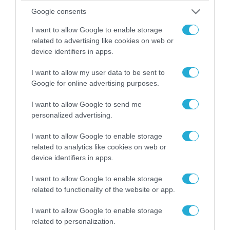
ομολόγου του, υπουργού Εξωτερικών Laurent
Google consents
Fabius. Στο πλαίσιο της επίσκεψης, αύριο, Δευτέρα 4
Φεβρουαρίου 2013, ο υπουργός Εξωτερικών θα έχει
I want to allow Google to enable storage
διαβουλεύσεις στο γαλλικό Υπουργείο Εξωτερικών με
related to advertising like cookies on web or
τον κ. Laurent Fabius. Νωρίτερα, θα έχει συνάντηση
device identifiers in apps.
με την Πρόεδρο της Επιτροπής […]
I want to allow my user data to be sent to
Google for online advertising purposes.
I want to allow Google to send me
personalized advertising.
I want to allow Google to enable storage
related to analytics like cookies on web or
device identifiers in apps.
02.02.2013 | 21:32
I want to allow Google to enable storage
Ο Δ.Αβραμόπουλος συμμετείχε στη
related to functionality of the website or app.
διάσκεψη Μονάχου για την ασφάλεια
I want to allow Google to enable storage
Το Σάββατο, με τον υπουργό Εξωτερικών του
related to personalization.
Αζερμπαϊτζάν Έλμαρ Μαμαντιάροφ, τον