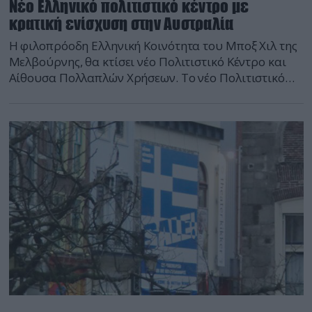
Νέο Ελληνικό πολιτιστικό κέντρο με
κρατική ενίσχυση στην Αυστραλία
Η φιλοπρόοδη Ελληνική Κοινότητα του Μποξ Χιλ της
Μελβούρνης, θα κτίσει νέο Πολιτιστικό Κέντρο και
Αίθουσα Πολλαπλών Χρήσεων. Το νέο Πολιτιστικό
Κέντρο θα αναγερθεί στο 84-86 Carrington Rd, Box
Hill και θα ενσωματώσει το υπάρχον Κοινοτικό
Κέντρο. Πρόκειται για ένα έργο συνολικής δαπάνης
3,3 εκατομμυρίων δολαρίων Αυστραλίας, που
επιχορηγείται με 600.000 δολάρια από την
πολιτειακή […]