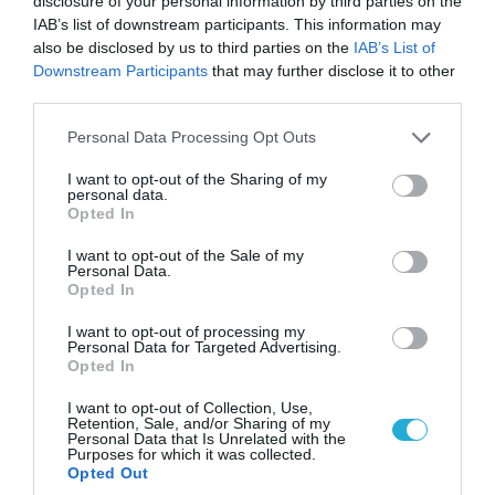
disclosure of your personal information by third parties on the
ενίσχυση διαφόρων φορέων που προσφέρουν
IAB’s list of downstream participants. This information may
φιλανθρωπικές υπηρεσίες σε δοκιμαζόμενους
also be disclosed by us to third parties on the
IAB’s List of
Έλληνες. Την περασμένη εβδομάδα η ΑΧΕΠΑ
Downstream Participants
that may further disclose it to other
οργάνωσε εκδήλωση, σε παραλιακή τοποθεσία της
third parties.
Μελβούρνης, όπου συγκέντρωσε 32.000 για την
ενίσχυση […]
Please note that this website/app uses one or more Google
Personal Data Processing Opt Outs
services and may gather and store information including but
not limited to your visit or usage behaviour. You may click to
I want to opt-out of the Sharing of my
personal data.
grant or deny consent to Google and its third-party tags to
Opted In
use your data for below specified purposes in below Google
consent section.
I want to opt-out of the Sale of my
Personal Data.
Opted In
I want to opt-out of processing my
03.02.2013 | 14:00
Personal Data for Targeted Advertising.
Επίσημη επίσκεψη στη Γαλλία
Opted In
πραγματοποιεί ο Δημήτρης Αβραμόπουλος
I want to opt-out of Collection, Use,
Retention, Sale, and/or Sharing of my
Ο υπουργός Εξωτερικών της Ελληνικής Κυβέρνησης,
Personal Data that Is Unrelated with the
Δημήτρης Αβραμόπουλος πραγματοποιεί επίσημη
Purposes for which it was collected.
Opted Out
επίσκεψη στη Γαλλία, κατόπιν πρόσκλησης του