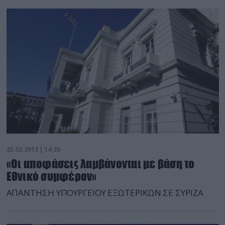
Ελλάδα. Οι επιστολές ήταν γραμμένες στην Αγγλική
και ανέλυαν τους ιστορικούς λόγους για τους
οποίους πρέπει να επιστραφούν τα Μάρμαρα. Για να
γίνει πιο ηχηρό το μήνυμά τους, ύψωσαν ελληνικές
σημαίες […]
22.02.2013 | 14:35
«Οι αποφάσεις λαμβάνονται με βάση το
Εθνικό συμφέρον»
ΑΠΑΝΤΗΣΗ ΥΠΟΥΡΓΕΙΟΥ ΕΞΩΤΕΡΙΚΩΝ ΣΕ ΣΥΡΙΖΑ