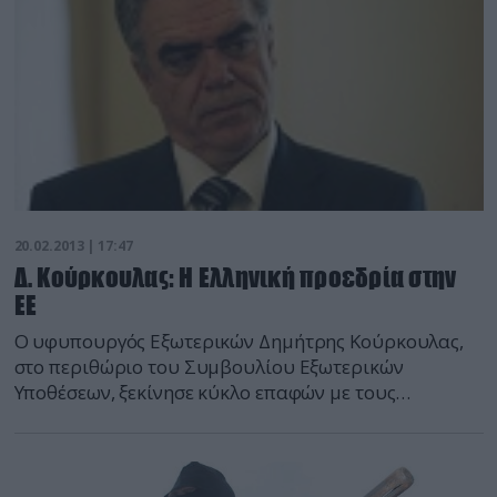
20.02.2013 | 17:47
Δ. Κούρκουλας: Η Ελληνική προεδρία στην
ΕΕ
Ο υφυπουργός Εξωτερικών Δημήτρης Κούρκουλας,
στο περιθώριο του Συμβουλίου Εξωτερικών
Υποθέσεων, ξεκίνησε κύκλο επαφών με τους
Προέδρους των πολιτικών ομάδων του Ευρωπαϊκού
Κοινοβουλίου, εν όψει της Ελληνικής Προεδρίας, το
πρώτο εξάμηνο του 2014. Ο υφυπουργός συνάντησε
τον Πρόεδρο του Ευρωπαϊκού Λαϊκού Κόμματος