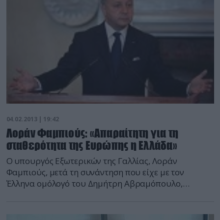
δολαρίων προς το Διεθνή Οργανισμό Χριστιανικής
Φιλανθρωπίας (IOCC) […]
04.02.2013 | 19:42
Λοράν Φαμπιούς: «Απαραίτητη για τη
σταθερότητα της Ευρώπης η Ελλάδα»
Ο υπουργός Εξωτερικών της Γαλλίας, Λοράν
Φαμπιούς, μετά τη συνάντηση που είχε με τον
Έλληνα ομόλογό του Δημήτρη Αβραμόπουλο,
υπογράμμισε τη «σημαντική πρόοδο» που έχει
επιτευχθεί από την Ελλάδα, διαβεβαιώνοντας ότι η
Γαλλία θα παραμείνει στο πλευρό της χώρας μας στη