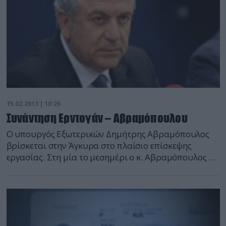
15.02.2013 | 10:26
Συνάντηση Ερντογάν – Αβραμόπουλου
Ο υπουργός Εξωτερικών Δημήτρης Αβραμόπουλος
βρίσκεται στην Άγκυρα στο πλαίσιο επίσκεψης
εργασίας. Στη μία το μεσημέρι ο κ. Αβραμόπουλος θα
συναντηθεί με τον Τούρκο ομόλογό του Αχμέτ
Νταβούτογλου παρουσία των γενικών γραμματέων
του ελληνικού και του τουρκικού υπουργείου
Εξωτερικών κυρίων Βασίλη Κασκαρέλη και
Φεριντούν Σινιρλίογλου. Οι κύριοι Αβραμόπουλος