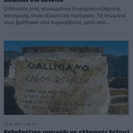
Ο θάνατος ενός ηλικιωμένου ζευγαριού ελληνικής
καταγωγής, είναι εξαιρετικά περίεργος. Τα πτώματά
τους βρέθηκαν από πυροσβέστες, μετά από
πυρκαγιά που εκδηλώθηκε στο σπίτι τους στο βόρειο
τμήμα της πόλης. Ο 70χρονος άνδρας βρέθηκε
απανθρακωμένος στον πάνω όροφο του διώροφου
οικήματος, η κατά δέκα χρόνια όμως μεγαλύτερη
σύζυγός του η οποία ήταν στον κάτω όροφο, έφερε
[…]
23.01.2013 | 08:10
Καλαβρέζικο τραγούδι με ελληνικές λέξεις!