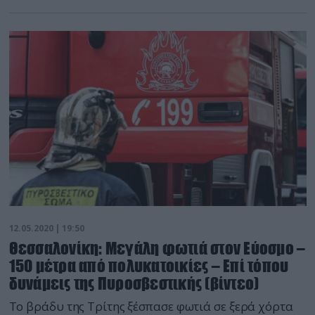
Παράλληλα, ο μηχανισμός πυροπροστασίας
διενεργεί όλες τις απαραίτητες προετοιμασίες για την
αντιπυρική περίοδο, με βάση τις ιδιαιτερότητες των
περιοχών αυτών. Όπως επισημαίνει στο ΑΠΕ-ΜΠΕ ο
επικεφαλής του Τμήματος Πολιτικής Προστασίας της
Περιφέρειας Κεντρικής Μακεδονίας Μπάμπης
Στεργιάδης, «δίνεται μεγαλύτερη βαρύτητα […]
12.05.2020 | 19:50
Θεσσαλονίκη: Μεγάλη φωτιά στον Εύοσμο –
150 μέτρα από πολυκατοικίες – Επί τόπου
δυνάμεις της Πυροσβεστικής (βίντεο)
Το βράδυ της Τρίτης ξέσπασε φωτιά σε ξερά χόρτα