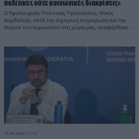
πολίτικες ούτε κοινωνικές διακρίσεις»
Ο Υφυπουργός Πολιτικής Προστασίας, Νίκος
Χαρδαλιάς, κατά την σημερινή ενημέρωση για την
πορεία του κορωνοϊού στη χώρα μας, αναφέρθηκε
για όσα είδαμε τις τελευταίες μέρες με τον
συνωστισμό στις πλατείες. Δεν έχουμε τελειώσει με
τον κορωνοϊό, τόνισε. Τα στοιχειά είναι καλά γιατί
εφαρμόσαμε με συνεπεία τα μετρά. «Μη μας
ξεγελάνε οι σημερινοί αριθμοί κρουσμάτων.
Αντικατοπτρίζουν […]
10.05.2020 | 11:01