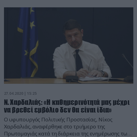
Παραλία Θεσσαλονίκης, στις παραλίες της Πάτρας
και του Βόλου. Μάλιστα, η Νέα Παραλία στη
Θεσσαλονίκη αναμένεται να ανοίξει νωρίτερα, το
βράδυ της Δευτέρας. Επίσης, τέλος μπαίνει στην
καραντίνα μπαίνει στους […]
27.04.2020 | 15:25
Ν. Χαρδαλιάς: «Η καθημερινότητά μας μέχρι
να βρεθεί εμβόλιο δεν θα είναι ίδια»
Ο υφυπουργός Πολιτικής Προστασίας, Νίκος
Χαρδαλιάς, αναφέρθηκε στο τριήμερο της
Πρωτομαγιάς κατά τη διάρκεια της ενημέρωσης των