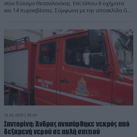
στον Εύοσμο Θεσσαλονίκης. Επί τόπου 6 οχήματα
και 14 πυροσβέστες. Σύμφωνα με την ιστοσελίδα GR
Times, η φωτιά καίει ξερά χόρτα σε απόσταση
περίπου 150 μέτρων από τις πολυκατοικίες που
βρίσκονται στην περιοχή. Ενισχύονται συνεχώς οι
δυνάμεις της Πυροσβεστικής, ενώ στο σημείο
επιχειρούν και δύο υδροφόρες του […]
12.05.2020 | 05:04
Σαντορίνη: Άνδρας ανασύρθηκε νεκρός από
δεξαμενή νερού σε αυλή σπιτιού