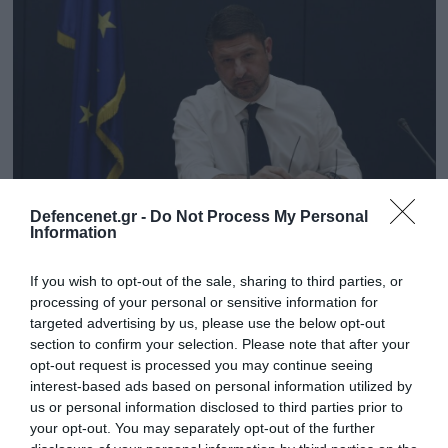
κυρίως ηλικίας έφτασαν στο σημείο για να
απολαύσουν τη βραδιά μαζί με […]
Defencenet.gr -
Do Not Process My Personal
Information
05.05.2020 | 15:29
Ν. Χαρδαλιάς: «Μπαρ στήνουν στη “ζούλα”
If you wish to opt-out of the sale, sharing to third parties, or
πάρτι – Δεν επιτρέπεται να παίζουν
processing of your personal or sensitive information for
μουσική στις 11 το βράδυ»
targeted advertising by us, please use the below opt-out
section to confirm your selection. Please note that after your
Έξαλλος ήταν κατά τη καθιερωμένη ενημέρωση τον
opt-out request is processed you may continue seeing
συντακτών Υγείας για τον κορωνοϊό, ο υφυπουργός
interest-based ads based on personal information utilized by
Πολιτικής Προστασίας, Νίκος Χαρδαλιάς.
us or personal information disclosed to third parties prior to
Παίρνοντας τον λόγο ο κ. Χαρδαλιάς ανέφερε πως
your opt-out. You may separately opt-out of the further