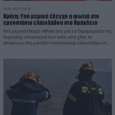
10.05.2020 | 06:28
Κρήτη: Υπό μερικό έλεγχο η φωτιά στο
εργοστάσιο ελαιολάδου στο Ηράκλειο
Υπό μερικό έλεγχο τέθηκε στη μία τα ξημερώματα της
Κυριακής η πυρκαγιά που καίει από χθες το
απόγευμα στη μονάδα τυποποίησης ελαιολάδου στη
Φοινικιά. Σύμφωνα με πληροφορίες, αυτή την ώρα
στο σημείο παραμένουν 7 οχήματα με 20
πυροσβέστες έως ότου η φωτιά κατασβεστεί πλήρως.
Για την ώρα τα αίτια παραμένουν άγνωστα ωστόσο
θα φανούν από […]