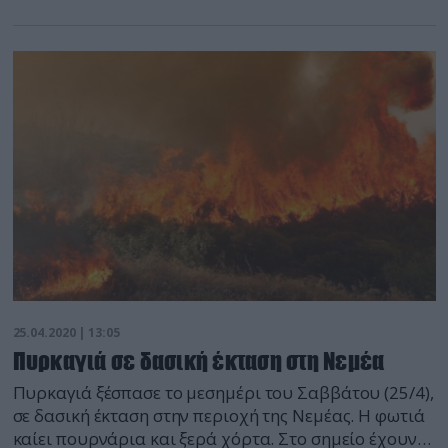
συντακτών Υγείας για τον κορωνοϊό. Ο κ. Χαραδαλιάς
υπογράμμισε ότι ξεκινάει μια δύσκολη εβδομάδα,
αναφερόμενος τόσο στο τριήμερο της Πρωτομαγιάς,
όσο και στην φάση της επόμενης ημέρας, κατά την
άρση των μέτρων, καθώς όπως υπογράμμισε θα είναι
μια… […]
25.04.2020 | 13:05
Πυρκαγιά σε δασική έκταση στη Νεμέα
Πυρκαγιά ξέσπασε το μεσημέρι του Σαββάτου (25/4),
σε δασική έκταση στην περιοχή της Νεμέας. Η φωτιά
καίει πουρνάρια και ξερά χόρτα. Στο σημείο έχουν