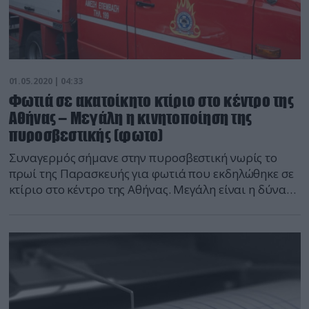
01.05.2020 | 04:33
Φωτιά σε ακατοίκητο κτίριο στο κέντρο της
Αθήνας – Μεγάλη η κινητοποίηση της
πυροσβεστικής (φωτο)
Συναγερμός σήμανε στην πυροσβεστική νωρίς το
πρωί της Παρασκευής για φωτιά που εκδηλώθηκε σε
κτίριο στο κέντρο της Αθήνας. Μεγάλη είναι η δύναμη
της πυροσβεστικής που επιχειρεί, προκειμένου να
σβήσει τη φωτιά. Στην περιοχή βρίσκονται 20
πυροσβέστες με 8 οχήματα. Το κτίριο βρίσκεται στην
οδό Σταδίου στον αριθμό 43. Η κίνηση στο σημείο
έχει διακοπή […]