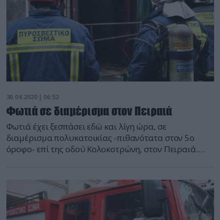
30.04.2020 | 06:52
Φωτιά σε διαμέρισμα στον Πειραιά
Φωτιά έχει ξεσπάσει εδώ και λίγη ώρα, σε
διαμέρισμα πολυκατοικίας -πιθανότατα στον 5ο
όροφο- επί της οδού Κολοκοτρώνη, στον Πειραιά.
Προς το παρόν δεν υπάρχουν αναφορές για
εγκλωβισμένους. Επί τόπου έχουν σπεύσει 17
πυροσβέστες με έξι οχήματα.