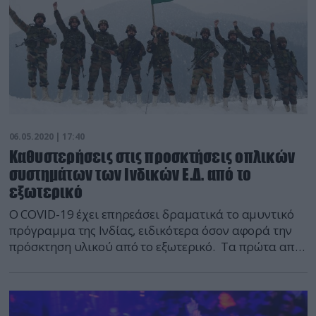
06.05.2020 | 17:40
Καθυστερήσεις στις προσκτήσεις οπλικών
συστημάτων των Ινδικών Ε.Δ. από το
εξωτερικό
Ο COVID-19 έχει επηρεάσει δραματικά το αμυντικό
πρόγραμμα της Ινδίας, ειδικότερα όσον αφορά την
πρόσκτηση υλικού από το εξωτερικό. Τα πρώτα από
τα 36 μαχητικά Rafale που αγόρασε η χώρα τον
Δεκέμβριο του 2016 και επρόκειτο να παραδοθούν
μέσα στον μήνα, θα φτάσουν στην χώρα τρεις με έξη
μήνες αργότερα. Οι καθυστερήσεις πρόκειται να