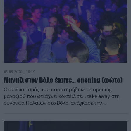
επηρεάσουν […]
05.05.2020 | 18:19
Μαγαζί στον Βόλο έκανε… opening (φώτο)
Ο συνωστισμός που παρατηρήθηκε σε opening
μαγαζιού που φτιάχνει κοκτέιλ σε… take away στη
συνοικία Παλαιών στο Βόλο, ανάγκασε την
παρέμβαση της Αστυνομίας. Σύμφωνα με το
thenewspaper.gr το αδιαχώρητο παρατηρήθηκε στα
στενά της συνοικίας των Παλαιών, στο opening του
μαγαζιού, όπου εκατοντάδες Βολιώτες νεαρής