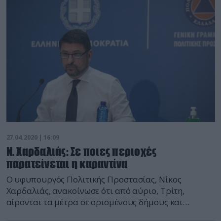
ξεκαθάρισε πως τα μέτρα περιορισμού ισχύουν στο
απόλυτο μέχρι και την Κυριακή 3 Μαΐου και πως
παραμένουν οι έλεγχοι από την αστυνομία […]
27.04.2020 | 16:09
Ν. Χαρδαλιάς: Σε ποιες περιοχές
παρατείνεται η καραντίνα
Ο υφυπουργός Πολιτικής Προστασίας, Νίκος
Χαρδαλιάς, ανακοίνωσε ότι από αύριο, Τρίτη,
αίρονται τα μέτρα σε ορισμένους δήμους και
παραλίες. Συγκεκριμένα, λήγουν τα μέτρα στη Νέα