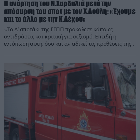
Η ανάρτηση του Ν.Χαρδαλιά μετά την
απόσυρση του σποτ με τον Χ.Λούλη: «Έχουμε
και το άλλο με την Κ.Λέχου»
«Το Α’ σποτάκι της ΓΓΠΠ προκάλεσε κάποιες
αντιδράσεις και κριτική για σεξισμό. Επειδή η
εντύπωση αυτή, όσο και αν αδικεί τις προθέσεις της
Πολιτικής Προστασίας, δεν θέλουμε να υπάρχει ούτε
ως υπόνοια, το αποσύραμε», αναφέρει σε ανάρτησή
στο προφίλ του στο Facebook ο Νίκος
Χαρδαλιάς μετά την απόφαση της Πολιτικής
Προστασίας να αποσύρει το βίντεο-μήνυμα με τον
Χρήστο Λούλη […]