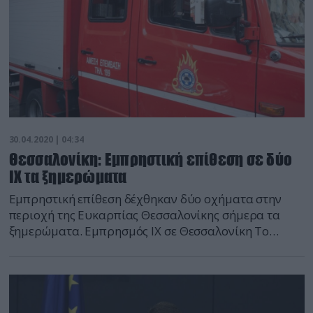
30.04.2020 | 04:34
Θεσσαλονίκη: Εμπρηστική επίθεση σε δύο
ΙΧ τα ξημερώματα
Εμπρηστική επίθεση δέχθηκαν δύο οχήματα στην
περιοχή της Ευκαρπίας Θεσσαλονίκης σήμερα τα
ξημερώματα. Εμπρησμός ΙΧ σε Θεσσαλονίκη Το
πρώτο αυτοκίνητο τυλίχθηκε στις φλόγες περίπου
στις 4.30 στην οδό Πολυτεχνείου και το δεύτερο στις
05.30 στην συμβολή των οδών Παλαιών Πατρών
Γερμανού και 25ης Μαρτίου στη Θεσσαλονίκη. Και
στις δύο περιπτώσεις έσπευσαν έξι πυροσβέστες με