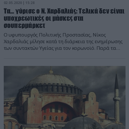
02.05.2020 | 15:28
Τα… γύρισε ο Ν. Χαρδαλιάς: Τελικά δεν είναι
υποχρεωτικές οι μάσκες στα
σουπερμάρκετ
Ο υφυπουργός Πολιτικής Προστασίας, Νίκος
Χαρδαλιάς μίλησε κατά τη διάρκεια της ενημέρωσης
των συντακτών Υγείας για τον κορωνοϊό. Παρά τα
όσα είχε πει ο ίδιος για τ’ ότι οι μάσκες είναι
υποχρεωτικές στα σουπερμάρκετ, μετά τον σάλο που
δημιουργήθηκε και την τοποθέτηση και του
κυβερνητικού εκπροσώπου, Στέλιου Πέτσα, φαίνεται
πως το «γύρισε» και αυτός και […]