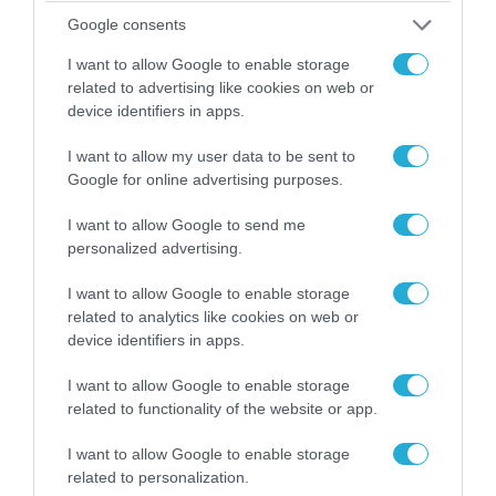
πλέον ενημέρωσης για την εξέλιξη της πανδημίας του
Google consents
νέου κορωνοϊού στη χώρα μας, μεταξύ άλλων
αναφέρθηκε και στην σύσταση για μη κυκλοφορία
I want to allow Google to enable storage
μετά τα μεσάνυχτα. Να σημειωθεί, πως νωρίτερα ο
related to advertising like cookies on web or
καθηγητής κ. Τσιόδρας ανακοίνωσε μόλις 6 νέα
device identifiers in apps.
κρούσματα και 2 θανάτους στην Ελλάδα, με […]
I want to allow my user data to be sent to
Google for online advertising purposes.
I want to allow Google to send me
personalized advertising.
I want to allow Google to enable storage
related to analytics like cookies on web or
device identifiers in apps.
I want to allow Google to enable storage
04.05.2020 | 12:17
related to functionality of the website or app.
Συνεχίζεται το «ταρακούνημα» στην Κρήτη:
Σεισμός 3,1 ρίχτερ στην Άρβη
I want to allow Google to enable storage
related to personalization.
Η Κρήτη συνεχίζει να «ταρακουνιέται» από τους