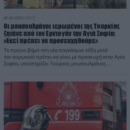
02.05.2020 | 13:17
Οι μουσουλμάνοι ιερωμένοι της Τουρκίας
ζητάνε από τον Ερντογάν την Αγιά Σοφία:
«Εκεί πρέπει να προσευχηθούμε»
Το πρώτο βήμα στη νέα παγκόσμια τάξη μετά
τον κορωνοϊό πρέπει να γίνει με προσευχή στην Αγία
Σοφία, υποστηρίζει Τούρκος μουσουλμάνος
ιερωμένος, ο οποίος ζητά από τον Τούρκο πρόεδρο,
Ρετζέπ Ταγίπ Ερντογάν, να επιτρέψει να ανοίξει το
ιστορικό μνημείο, ώστε να γίνει μουσουλμανική
προσευχή την πρώτη Παρασκευή μετά την άρση των
μέτρων για τον κορωνοϊό, όπως έκανε και […]