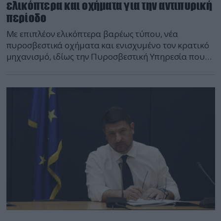
ελικόπτερα και οχήματα για την αντιπυρική
περίοδο
Με επιπλέον ελικόπτερα βαρέως τύπου, νέα
πυροσβεστικά οχήματα και ενισχυμένο τον κρατικό
μηχανισμό, ιδίως την Πυροσβεστική Υπηρεσία που
είναι ο κύριος βραχίονας της Πολιτικής
Προστασίας,σε μέσα και προσωπικό, ξεκίνησε χθες,
Παρασκευή 1η Μαΐου, η αντιπυρική περίοδος 2020.
Η προετοιμασία για το καλοκαίρι που έρχεται ήταν
το αντικείμενο σύσκεψης, που πραγματοποιήθηκε
σήμερα, Σάββατο 2 Μαΐου, υπό […]