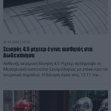
30.04.2020 | 10:26
Σεισμός 4,5 ρίχτερ έγινε αισθητός στα
Δωδεκάνησα
Ασθενής σεισμική δόνηση 4,5 Ρίχτερ κατέγραψε το
Μεσογειακό Ινστιτούτο Σεισμολογίας με επίκεντρο τα
τουρκικά παράλια. Η δόνηση έγινε στις 13.11 την
Πέμπτη 30 Απριλίου και έγινε αισθητή στα
Δωδεκάνησα και ειδικά στην Κω. Είχε επίκεντρο 193
χιλιόμετρα νοτιοανατολικά της Σμύρνης και εστιακό
βάθος 5 χιλιόμετρα.