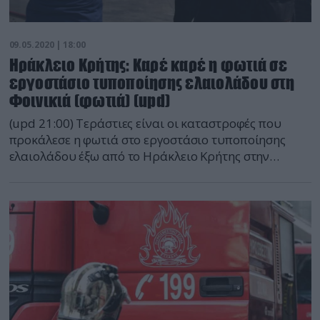
09.05.2020 | 18:00
Ηράκλειο Κρήτης: Καρέ καρέ η φωτιά σε
εργοστάσιο τυποποίησης ελαιολάδου στη
Φοινικιά (φωτιά) (upd)
(upd 21:00) Τεράστιες είναι οι καταστροφές που
προκάλεσε η φωτιά στο εργοστάσιο τυποποίησης
ελαιολάδου έξω από το Ηράκλειο Κρήτης στην
Φοινικιά. Οι πυκνοί καπνοί έκαναν αποπνικτική την
ατμόσφαιρα, ενώ οι κάτοικοι της ευρύτερης
περιοχής παρακολουθούσαν με αγωνία το έργο της
κατάσβεσης. Οι φλόγες έκαψαν τα πάντα στο
εσωτερικό του κτιρίου, ενώ οι πυροσβέστες έδωσαν
μάχη για να περιορίσουν […]