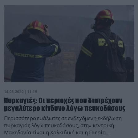
σημείο έσπευσαν τρία οχήματα της Πυροσβεστικής
με οκτώ πυροσβέστες, οι οποίοι έθεσαν τη φωτιά υπό
έλεγχο.
14.05.2020 | 11:19
Πυρκαγιές: Οι περιοχές που διατρέχουν
μεγαλύτερο κίνδυνο λόγω πευκοδάσους
Περισσότερο ευάλωτες σε ενδεχόμενη εκδήλωση
πυρκαγιάς λόγω πευκοδάσους, στην κεντρική
Μακεδονία είναι η Χαλκιδική και η Πιερία.