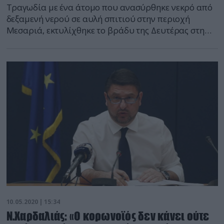
Τραγωδία με ένα άτομο που ανασύρθηκε νεκρό από
δεξαμενή νερού σε αυλή σπιτιού στην περιοχή
Μεσαριά, εκτυλίχθηκε το βράδυ της Δευτέρας στη
Σαντορίνη. Κάτω από άγνωστες συνθήκες, το άτομο
έπεσε στη δεξαμενή νερού και μετά από μεγάλη
επιχείρηση της Πυροσβεστικής, ανασύρθηκε χωρίς
τις αισθήσεις του. Στο σημείο έσπευσαν δύο οχήματα
με πέντε πυροσβέστες, οι οποίοι […]
10.05.2020 | 15:34
Ν.Χαρδαλιάς: «Ο κορωνοϊός δεν κάνει ούτε