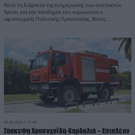
Κατά τη διάρκεια της ενημέρωσης των συντακτών
Υγείας για την πανδημία του κορωνοϊού ο
υφυπουργός Πολιτικής Προστασίας, Νίκος
Χαρδαλιάς, τόνισε πως απαγορεύεται το γιόγκα, το
μασάζ, οι πιλάτες και όλες οι δραστηριότητες
ευεξίας σε γυμναστήρια. Ο υφ. Πολιτικής
Προστασίας, κατά την καθιερωμένη ενημέρωση για
τον κορωνοϊό, αναφέρθηκε στην αυριανή άρση των
μέτρων, υπογραμμίζοντας ότι το εγχείρημα […]
02.05.2020 | 17:44
Σύσκεψη Χρυσοχοΐδη-Χαρδαλιά – Επιπλέον