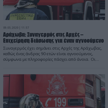
09.05.2020 | 11:57
Αράχωβα: Συναγερμός στις Αρχές –
Επιχείρηση διάσωσης για έναν αγνοούμενο
Συναγερμός έχει σημάνει στις Αρχές της Αράχωβας,
καθώς ένας άνδρας 90 ετών είναι αγνοούμενος,
σύμφωνα με πληροφορίες πάσχει από άνοια. Οι
οικείοι του και συγκεκριμένα οι κόρες του τον
αναζητούν κι έχουν απευθυνθεί στην αστυνομία και
την πυροσβεστική. Στις έρευνες κλήθηκε για να
συνδράμει και ο ειδικά εκπαιδευμένος διασωστικός
σκύλος της 7ης ΕΜΑΚ, ο Ζευς, […]