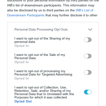
έχει ξεκινήσεις μια νέα καθημερινότητα, ιδιαίτερα
disclosure of your personal information by third parties on the
ρευστή και κρίσιμη για την επόμενη πορεία. Σε αυτό
IAB’s list of downstream participants. This information may
also be disclosed by us to third parties on the
IAB’s List of
το πλαίσιο, υπογράμμισε τη σημασία ατομικής
Downstream Participants
that may further disclose it to other
προστασίας και των κανόνων υγιεινής, γιατί από
third parties.
αυτά […]
Please note that this website/app uses one or more Google
Personal Data Processing Opt Outs
services and may gather and store information including but
not limited to your visit or usage behaviour. You may click to
I want to opt-out of the Sharing of my
personal data.
grant or deny consent to Google and its third-party tags to
Opted In
use your data for below specified purposes in below Google
consent section.
I want to opt-out of the Sale of my
Personal Data.
Opted In
04.05.2020 | 15:26
I want to opt-out of processing my
Personal Data for Targeted Advertising.
Ν.Χαρδαλιάς: «Δεν υπάρχει απαγόρευση
Opted In
κυκλοφορίας για τους άνω των 65 ετών και
I want to opt-out of Collection, Use,
για μετά τις 12 τα μεσάνυχτα»
Retention, Sale, and/or Sharing of my
Personal Data that Is Unrelated with the
Ο Υφυπουργός Πολιτικής Προστασίας, Νίκος
Purposes for which it was collected.
Opted Out
Χαρδαλιάς, κατά τη διάρκεια της καθιερωμένης