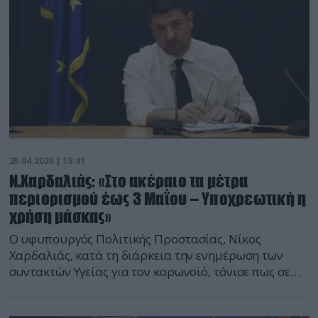
δύο οχήματα. […]
29.04.2020 | 15:41
Ν.Χαρδαλιάς: «Στο ακέραιο τα μέτρα
περιορισμού έως 3 Μαΐου – Υποχρεωτική η
χρήση μάσκας»
Ο υφυπουργός Πολιτικής Προστασίας, Νίκος
Χαρδαλιάς, κατά τη διάρκεια την ενημέρωση των
συντακτών Υγείας για τον κορωνοϊό, τόνισε πως σε
όσες περιοχές παρατηρηθούν «τοπικές εξάρσεις»,
τότε θα μπαίνουν σε καραντίνα. Ο κ. Χαρδαλιάς