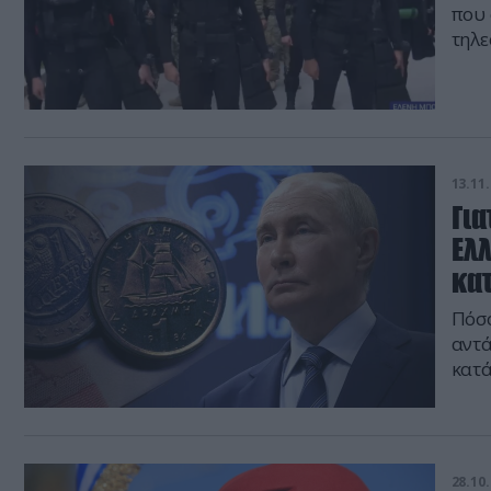
που 
τηλε
στίχ
13.11.
Για
Ελ
κα
Πόσο
αντά
κατ
28.10.