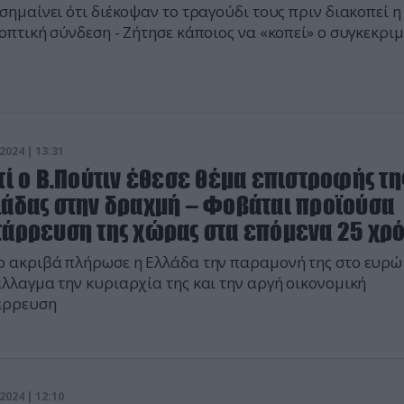
σημαίνει ότι διέκοψαν το τραγούδι τους πριν διακοπεί η
οπτική σύνδεση - Ζήτησε κάποιος να «κοπεί» ο συγκεκρι
ος;
2024 | 13:31
τί ο Β.Πούτιν έθεσε θέμα επιστροφής τη
λάδας στην δραχμή – Φοβάται προϊούσα
τάρρευση της χώρας στα επόμενα 25 χρό
 ακριβά πλήρωσε η Ελλάδα την παραμονή της στο ευρώ
λλαγμα την κυριαρχία της και την αργή οικονομική
άρρευση
2024 | 12:10