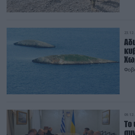
23.12.
Αδ
κυ
Χω
09.12.
Το
συ