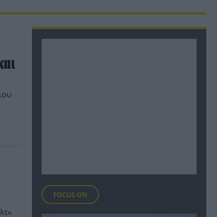
και
ιου
FOCUS ON
λτ»