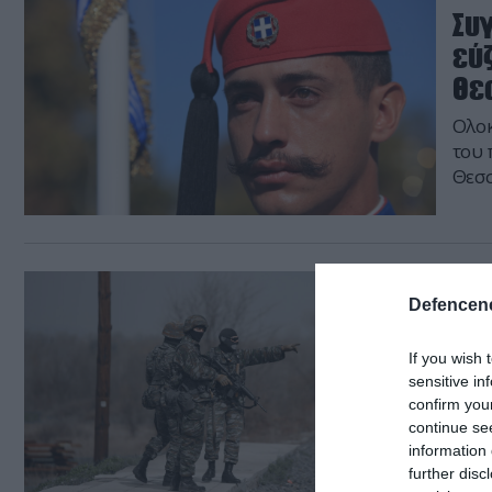
Συ
εύ
Θε
Ολοκ
του 
Θεσσ
27.10.
Defencene
Το
στ
If you wish 
εγ
sensitive in
confirm you
Νέες
continue se
information 
further disc