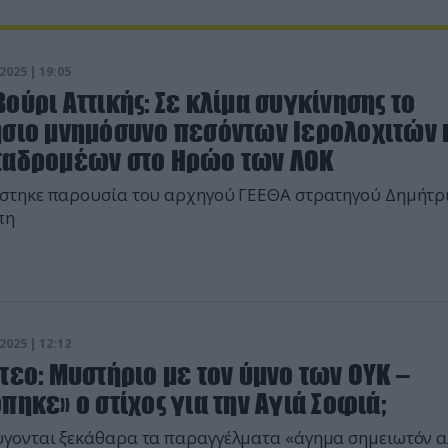
2025 | 19:05
ούρι Αττικής: Σε κλίμα συγκίνησης το
ήσιο μνημόσυνο πεσόντων Ιερολοχιτών 
ταδρομέων στο Ηρώο των ΛΟΚ
στηκε παρουσία του αρχηγού ΓΕΕΘΑ στρατηγού Δημήτρ
πη
2025 | 12:12
τεο: Μυστήριο με τον ύμνο των ΟΥΚ –
πηκε» ο στίχος για την Αγιά Σοφιά;
γονται ξεκάθαρα τα παραγγέλματα «άγημα σημειωτόν α