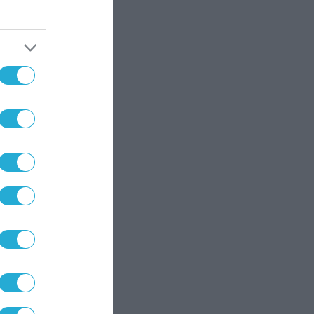
δης
ις