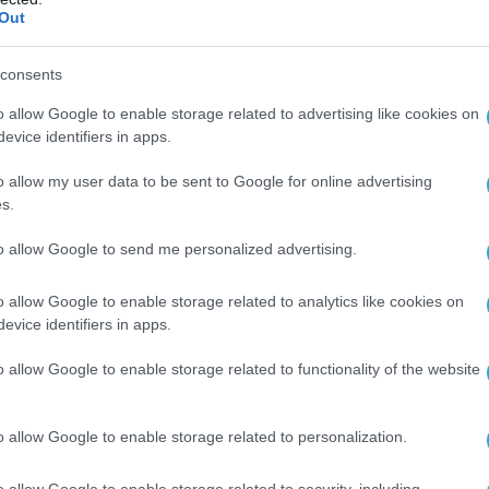
ικοινωνίας και ΜΜΕ των κυπριακών
Out
νεπιστημίων στο Προεδρικό Μέγαρο
όεδρος της Κυπριακής Δημοκρατίας Νίκος Χριστοδουλί
consents
έχθηκε στο Προεδρικό Μέγαρο φοιτητές των τμημάτων
o allow Google to enable storage related to advertising like cookies on
οινωνίας και ΜΜΕ των κυπριακών Πανεπιστημίων και
evice identifiers in apps.
αχώρησε συνέντευξη
o allow my user data to be sent to Google for online advertising
s.
2024 | 19:26
ες αποκαλύψεις για τα πυρομαχικά:
to allow Google to send me personalized advertising.
λάχιστον 7.500 τόνοι έχουν φύγει από τ
οθήκες του ΕΣ
o allow Google to enable storage related to analytics like cookies on
evice identifiers in apps.
Τι καταγγέλλει ιδιοκτήτης μεταφορικής εταιρείας
o allow Google to enable storage related to functionality of the website
o allow Google to enable storage related to personalization.
o allow Google to enable storage related to security, including