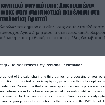
γκινητικό στιγμιότυπο: Δακρυσμένος
ζωνας στην στρατιωτική παρέλαση στη
σσαλονίκη (φωτο)
ληρώνονται σήμερα οι εκδηλώσεις για τον τριπλό εορτ
πολιούχου Αγίου Δημητρίου, της επετείου απελευθέρωση
αλονίκης και της εθνικής επετείου της 28ης Οκτωβρίου 
2024 | 09:30
t.gr -
Do Not Process My Personal Information
ύρκοι περνούν ως πρόσφυγες τα σύνορ
ον Έβρο και φωτογραφίζουν στρατιωτικ
to opt-out of the sale, sharing to third parties, or processing of your per
καταστάσεις
formation for targeted advertising by us, please use the below opt-out s
r selection. Please note that after your opt-out request is processed y
 συλλήψεις - Προβληματισμός στην ΕΥΠ
eing interest-based ads based on personal information utilized by us or
disclosed to third parties prior to your opt-out. You may separately opt-
losure of your personal information by third parties on the IAB’s list of