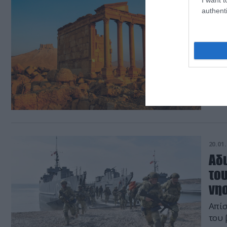
10.02.
authenti
Η Σ
Μήν
Φε
20.01.
Αδι
του
νησ
Απίστευτη 
του