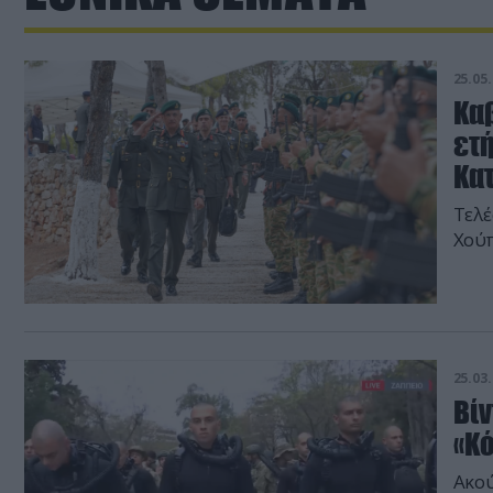
25.05.
Καβ
ετ
Κα
Τελέ
Χού
25.03.
Βίν
«Κό
Ακού