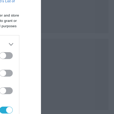
B’s List of
er and store
to grant or
ed purposes