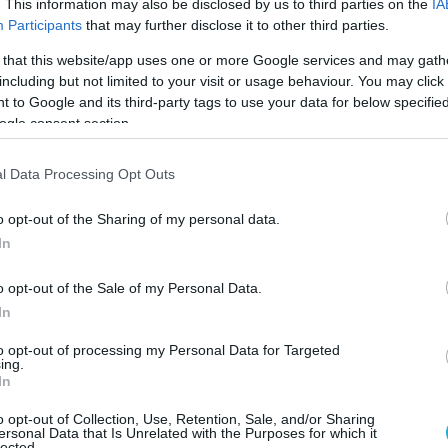
. This information may also be disclosed by us to third parties on the
IA
Participants
that may further disclose it to other third parties.
 that this website/app uses one or more Google services and may gath
including but not limited to your visit or usage behaviour. You may click 
2024 | 11:16
 to Google and its third-party tags to use your data for below specifi
εξανδρούπολη: Μπλόκο σε αμερικανικά
ogle consent section.
θωρακισμένα από μέλη του ΚΚΕ (βίντεο)
l Data Processing Opt Outs
ψαν συνθήματα με κόκκινη μπογιά «killers go home»
o opt-out of the Sharing of my personal data.
In
o opt-out of the Sale of my Personal Data.
In
to opt-out of processing my Personal Data for Targeted
2024 | 17:15
ing.
In
προς: Ο Πρόεδρος Ν.Χριστοδουλίδης
οδέχθηκε φοιτητές των τμημάτων
o opt-out of Collection, Use, Retention, Sale, and/or Sharing
ersonal Data that Is Unrelated with the Purposes for which it
lected.