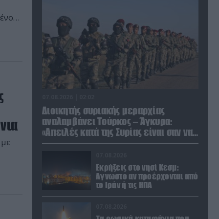
μένος
ς
07.08.2026 | 02:02
Διοικητής συριακής μεραρχίας
αναλαμβάνει Τούρκος – Άγκυρα:
νια
«Απειλές κατά της Συρίας είναι σαν να
 με
απειλούν εμάς»
07.08.2026
Εκρήξεις στο νησί Κεσμ:
Άγνωστο αν προέρχονται από
το Ιράν ή τις ΗΠΑ
07.08.2026
Τα ρωσικά καταφύγια που