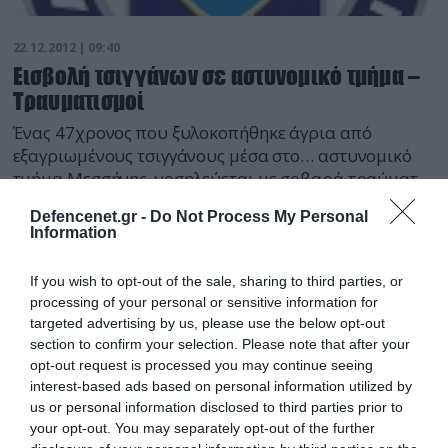
22.12.2012 | 09:40
Εισβολή τσιγγάνων σε αστυνομικό τμήμα –
Τραυματισμοί
Ένας 47χρονος που ξυλοκοπήθηκε άγρια από
εξαγριωμένους τσιγγάνους μέσα στο… αστυνομικό
τμήμα Μεσσήνης, νοσηλεύεται με σοβαρά τραύματα
στο πρόσωπο και όλο του το σώμα, στο νοσοκομείο
Defencenet.gr -
Do Not Process My Personal
Καλαμάτας! Το περιστατικό συνέβη την περασμένη
Information
Κυριακή, αλλά σύμφωνα με τα τοπικά μέσα
ενημέρωσης αποσιωπήθηκε από την Αστυνομία!
If you wish to opt-out of the sale, sharing to third parties, or
Σύμφωνα με ρεπορτάζ του τηλεοπτικού σταθμού
processing of your personal or sensitive information for
Best που αναδημοσιεύει η ιστοσελίδα […]
targeted advertising by us, please use the below opt-out
section to confirm your selection. Please note that after your
opt-out request is processed you may continue seeing
interest-based ads based on personal information utilized by
us or personal information disclosed to third parties prior to
your opt-out. You may separately opt-out of the further