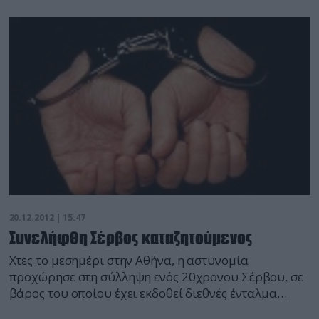
Κυβερνητικής Οργάνωσης σύμφωνα με σχετική
ανακοίνωση. Ασκήθηκε ποινική δίωξη σε βάρος
δεκατεσσάρων (14) ατόμων, μελών της Μ.Κ.Ο. αλλά
και συγγενών τους, και εκδόθηκε βούλευμα για
δέσμευση περιουσιακών τους στοιχείων. Κατά την
[…]
20.12.2012 | 15:47
Συνελήφθη Σέρβος καταζητούμενος
Χτες το μεσημέρι στην Αθήνα, η αστυνομία
προχώρησε στη σύλληψη ενός 20χρονου Σέρβου, σε
βάρος του οποίου έχει εκδοθεί διεθνές ένταλμα
σύλληψης από τις Σερβικές Αρχές, για το αδίκημα της