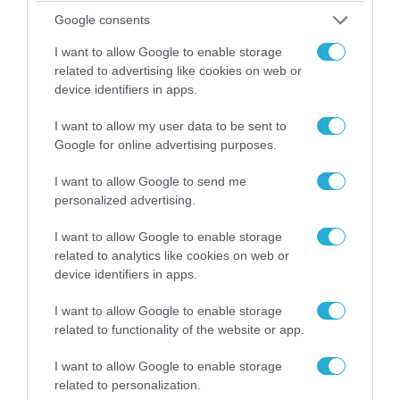
Google consents
21.12.2012 | 21:41
I want to allow Google to enable storage
Αγρίνιο: Νέες συλλήψεις διακινητών
related to advertising like cookies on web or
device identifiers in apps.
ναρκωτικών
Το απόγευμα της Πέμπτης στο Αγρίνιο,
I want to allow my user data to be sent to
συνελήφθησαν από Αστυνομικούς του Τμήματος
Google for online advertising purposes.
Δίωξης Ναρκωτικών Αγρινίου, δυο ημεδαποί, ηλικίας
I want to allow Google to send me
44 και 42 ετών, σε βάρος των οποίων σχηματίστηκε
personalized advertising.
δικογραφία για διακίνηση, μεταφορά και κατοχή
ναρκωτικών. Ειδικότερα κατά τη διάρκεια
I want to allow Google to enable storage
συντονισμένης επιχείρησης των αστυνομικών του
related to analytics like cookies on web or
Τμήματος Δίωξης Ναρκωτικών Αγρινίου
device identifiers in apps.
εντοπίστηκαν οι δυο ημεδαποί να επιβαίνουν σε Ι.Χ.
επιβατηγό […]
I want to allow Google to enable storage
related to functionality of the website or app.
I want to allow Google to enable storage
related to personalization.