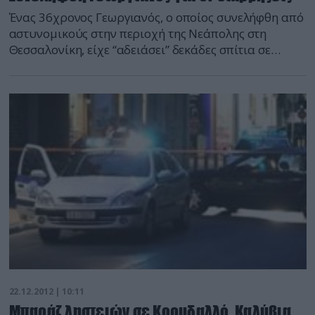
Ένας 36χρονος Γεωργιανός, ο οποίος συνελήφθη από
αστυνομικούς στην περιοχή της Νεάπολης στη
Θεσσαλονίκη, είχε “αδειάσει” δεκάδες σπίτια σε
ολόκληρη τη Βόρεια Ελλάδα. Όπως προέκυψε από
την έρευνα, ο 36χρονος είχε διαρρήξει συνολικά 37
σπίτια σε Δράμα, Καβάλα, Κιλκίς, Ξάνθη, Πτολεμαΐδα,
Βέροια και Τρίκαλα με λεία χρηματικά ποσά,
κοσμήματα και ηλεκτρονικές συσκευές. Τμήμα
ειδήσεων defencenet.gr
22.12.2012 | 10:11
Μπαράζ ληστειών σε Κορυδαλλό, Καλύβια,