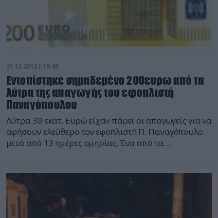
21.12.2012 | 19:45
Εντοπίστηκε σημαδεμένο 200ευρω από τα
λύτρα της απαγωγής του εφοπλιστή
Παναγόπουλου
Λύτρα 30 εκατ. Ευρώ είχαν πάρει οι απαγωγείς για να
αφήσουν ελεύθερο τον εφοπλιστή Π. Παναγόπουλο
μετά από 13 ημέρες ομηρίας. Ένα από τα
προσημειωμένα χαρτονομίσματα εντοπίστηκε το
πρωί της Πέμπτης στο υποκατάστημα της Αγροτική
τράπεζα στη Μαλεσίνα, όταν ένας επιχειρηματίας
από την περιοχή πήγε να κάνει κατάθεση ύψους
20.000 ευρώ. Η απαγωγή του κ. […]