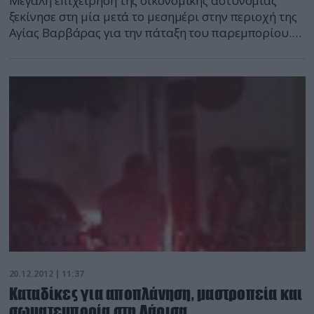
Μεγάλη επιχείρηση της οικονομικής αστυνομίας
ξεκίνησε στη μία μετά το μεσημέρι στην περιοχή της
Αγίας Βαρβάρας για την πάταξη του παρεμπορίου.
Οι ιδιοκτήτες των καταστημάτων, οι οποίοι στα
συντριπτική τους πλειοψηφία είναι αθίγγανοι,
αντέδρασαν δυναμικά βάζοντας φωτιές σε κάδους με
αποτέλεσμα να δημιουργηθεί ένταση στην περιοχή
και επέμβαση της πυροσβεστικής για να σβήσουν οι
μικρές […]
20.12.2012 | 11:37
Καταδίκες για αποπλάνηση, μαστροπεία και
σωματεμπορία στη Λάρισα