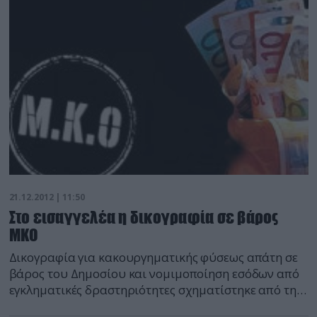
αξιοπρέπειας αλλοδαπού υπηκόου Πακιστάν, στο
Κέντρο Φιλοξενίας στην Αμυγδαλέζα Αττικής. Ο
συγκεκριμένος αλλοδαπός κρατείται για διοικητική
απέλαση αναφέρει το ΑΠΕ. Με Απόφαση του
Αρχηγείου της […]
21.12.2012 | 11:50
Στο εισαγγελέα η δικογραφία σε βάρος
ΜΚΟ
Δικογραφία για κακουργηματικής φύσεως απάτη σε
βάρος του Δημοσίου και νομιμοποίηση εσόδων από
εγκληματικές δραστηριότητες σχηματίστηκε από την
Υποδιεύθυνση Οικονομικής Αστυνομίας σε βάρος Μη