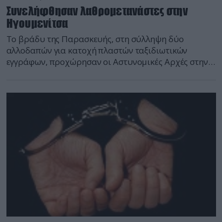
Συνελήφθησαν λαθρομετανάστες στην
Ηγουμενίτσα
Το βράδυ της Παρασκευής, στη σύλληψη δύο
αλλοδαπών για κατοχή πλαστών ταξιδιωτικών
εγγράφων, προχώρησαν οι Αστυνομικές Αρχές στην
Ηγουμενίτσα. Στόχος των συλληφθέντων ήταν η
παράνομη έξοδος τους από τη χώρα. Προανάκριση,
κατά την αυτόφωρη διαδικασία, διενεργείται από την
οικεία Λιμενική Αρχή. Τμήμα ειδήσεων defencenet.gr