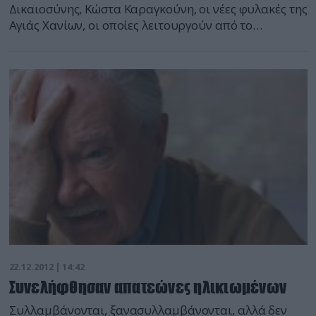
Δικαιοσύνης, Κώστα Καραγκούνη, οι νέες φυλακές της
Αγιάς Χανίων, οι οποίες λειτουργούν από το
προηγούμενο Σάββατο και σε αυτές κρατούνται 160
άτομα. O κ. Καραγκούνης αναφέρθηκε στις
προσπάθειες του υπουργείου να δημιουργήσει τις
προϋποθέσεις για ένα περισσότερο ανθρώπινο
σύστημα σωφρονισμού και επανέλαβε τον
χαρακτηρισμό που είχε αποδώσει ο υπουργός
Δικαιοσύνης […]
22.12.2012 | 14:42
Συνελήφθησαν απατεώνες ηλικιωμένων
Συλλαμβάνονται, ξανασυλλαμβάνονται, αλλά δεν