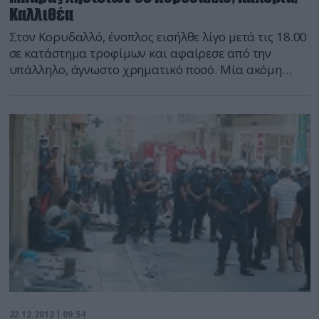
Καλλιθέα
Στον Κορυδαλλό, ένοπλος εισήλθε λίγο μετά τις 18.00
σε κατάστημα τροφίμων και αφαίρεσε από την
υπάλληλο, άγνωστο χρηματικό ποσό. Μία ακόμη
ένοπλη ληστεία σημειώθηκε στις 21.13, σε
ζαχαροπλαστείο στα Καλύβια, ενώ τα ξημερώματα
(5.18) στην Καλλιθέα, δύο άγνωστοι εισήλθαν σε
σούπερ μάρκετ και με την απειλή όπλου, αφαίρεσαν
άγνωστο χρηματικό ποσό. Τμήμα ειδήσεων
defencenet.gr
22.12.2012 | 09:54