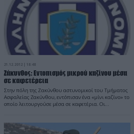
21.12.2012 | 18:48
Ζάκυνθος: Εντοπισμός μικρού καζίνου μέσα
σε καφετέρεια
Στην πόλη της Ζακύνθου αστυνομικοί του Τμήματος
Ασφαλείας Ζακύνθου, εντόπισαν ένα «μίνι καζίνο» το
οποίο λειτουργούσε μέσα σε καφετέρια. Οι
αστυνομικοί, κατά την διάρκεια οργανωμένης
επιχείρησης σε καφετέρια στην πόλη της Ζακύνθου,
συνέλαβαν συνολικά 18 άτομα (δέκα ημεδαποί και
οχτώ αλλοδαποί). Στους συλληφθέντες