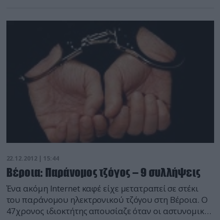
δημοτική αγορά της Κυψέλης, διέλυσαν πριν λίγη
ώρα αντιεξουσιαστές. Ως αντίποινα για την εκκένωση
της Βίλλας Αμαλίας, από τις αστυνομικές δυνάμεις.
Οι “επιτιθέμενοι” φωνάζοντας συνθήματα κατά του
Δήμου Αθηναίων και της αστυνομίας, κατάφεραν να
τα “βάλουν” […]
22.12.2012 | 15:44
Βέροια: Παράνομος τζόγος – 9 συλλήψεις
Ένα ακόμη Internet καφέ είχε μετατραπεί σε στέκι
του παράνομου ηλεκτρονικού τζόγου στη Βέροια. Ο
47χρονος ιδιοκτήτης απουσίαζε όταν οι αστυνομικοί