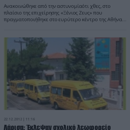
Ανακοινώθηκε από την αστυνομίαότι χθες, στο
πλαίσιο της επιχείρησης «Ξένιος Ζευς» που
πραγματοποιήθηκε στο ευρύτερο κέντρο της Αθήνας,
σημειώθηκαν τα ακόλουθα αποτελέσματα: •
Προσήχθησαν 300 αλλοδαποί σε Υπηρεσίες της
Γενικής Αστυνομικής Διεύθυνσης Αττικής. • Ελέγχθηκε
ένα νυχτερινό κέντρο και συνελήφθησαν τρεις (3)
ημεδαποί και δύο (2) αλλοδαπές για παραβάσεις περί
ηθών κ.α. • Κινήθηκε διαδικασία […]
22.12.2012 | 11:16
Λάρισα: Έκλεψαν σχολικό λεωφορείο