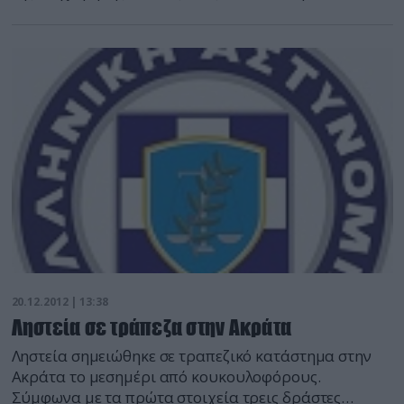
συνέλαβε 16 άτομα -13 αλλοδαπούς και 13 Έλληνες-
ενώ αναζητείται ο ιδιοκτήτης ο οποίος απουσίαζε.
Στους συλληφθέντες περιλαμβάνονται μία
αλλοδαπή, προσωρινά υπεύθυνη του καταστήματος,
ένας Έλληνας υπάλληλος (που εκτελούσε χρέη
«τσιλιαδόρου») και δεκατέσσερα άτομα, που
συμμετείχαν […]
20.12.2012 | 13:38
Ληστεία σε τράπεζα στην Ακράτα
Ληστεία σημειώθηκε σε τραπεζικό κατάστημα στην
Ακράτα το μεσημέρι από κουκουλοφόρους.
Σύμφωνα με τα πρώτα στοιχεία τρεις δράστες