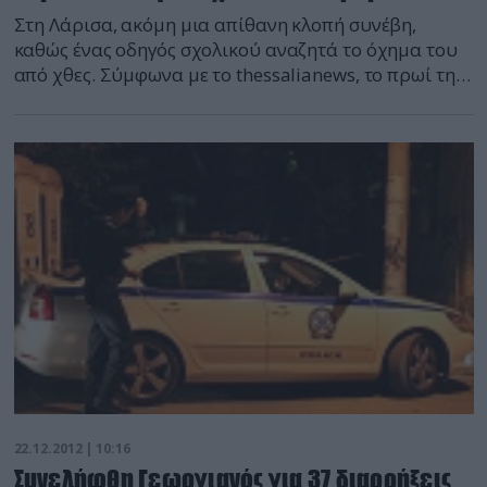
Στη Λάρισα, ακόμη μια απίθανη κλοπή συνέβη,
καθώς ένας οδηγός σχολικού αναζητά το όχημα του
από χθες. Σύμφωνα με το thessalianews, το πρωί της
Παρασκευής στη Λάρισα, άγνωστοι δράστες έκλεψαν
σχολικό λεωφορείο ιδιωτικού εκπαιδευτηρίου, το
οποίο ήταν σταθμευμένο έξω από την οικία του
54χρονου οδηγού του. Τμήμα ειδήσεων
defencenet.gr
22.12.2012 | 10:16
Συνελήφθη Γεωργιανός για 37 διαρρήξεις