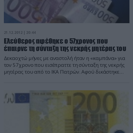
21.12.2012 | 20:44
Ελεύθερος αφέθηκε ο 57χρονος που
έπαιρνε τη σύνταξη της νεκρής μητέρας του
Δεκαοχτώ μήνες με αναστολή ήταν η «καμπάνα» για
τον 57χρονο που εισέπραττε τη σύνταξη της νεκρής
μητέρας του από το ΙΚΑ Πατρών. Αφού δικάστηκε
στο Αυτόφωρο, αφέθηκε ελεύθερος. Ο άνδρας, που
συνελήφθη σήμερα – Παρασκευή, είχε απογράψει τη
μητέρα του ως συνταξιούχο περίπου έξι μήνες μετά
το θάνατό της (στις 8 Μαρτίου), στο Περιφερειακό
Υποκατάστημα Ι.Κ.Α. Πατρών, μέσω εξουσιοδότησης,
[…]