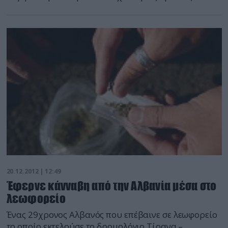
μπήκαν στην τράπεζα την ώρα που το κατάστημα
έκλεινε, απείλησαν με όπλα τους υπαλλήλους και
πήραν άγνωστο χρηματικό ποσό. Από την αστυνομία
διενεργούνται έρευνες σε όλη την περιοχή για τον
εντοπισμό των δραστών και του μέσου διαφυγής […]
20.12.2012 | 12:49
Έφερνε κάνναβη από την Αλβανία μέσα στο
λεωφορείο
Ένας 29χρονος Αλβανός που επέβαινε σε λεωφορείο
το οποίο εκτελούσε το δρομολόγιο Τίρανα –