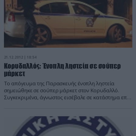
21.12.2012 | 18:54
Κορυδαλλός: Ένοπλη ληστεία σε σούπερ
μάρκετ
Το απόγευμα της Παρασκευής ένοπλη ληστεία
σημειώθηκε σε σούπερ μάρκετ στον Κορυδαλλό.
Συγκεκριμένα, άγνωστος εισέβαλε σε κατάστημα επί
της οδού Γρηγορίου Λαμπράκη, αφαίρεσε χρηματικό
πόσο με την απειλή όπλου και διέφυγε. Η αστυνομία
διεξάγει έρευνα για τον εντοπισμό του. Τμήμα
ειδήσεων defencenet.gr