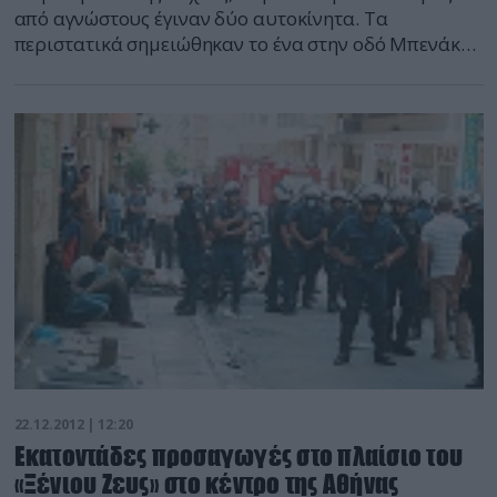
από αγνώστους έγιναν δύο αυτοκίνητα. Τα
περιστατικά σημειώθηκαν το ένα στην οδό Μπενάκη
στο κέντρο της Αθήνας και το άλλο στο Καματερό. Και
τα δύο αυτοκίνητα καταστράφηκαν ολοσχερώς.
Τμήμα ειδήσεων defencenet.gr
22.12.2012 | 12:20
Εκατοντάδες προσαγωγές στο πλαίσιο του
«Ξένιου Ζευς» στο κέντρο της Αθήνας