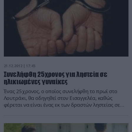
21.12.2012 | 17:45
Συνελήφθη 25χρονος για ληστεία σε
ηλικιωμένες γυναίκες
Ένας 25χρονος, ο οποίος συνελήφθη το πρωί στο
Λουτράκι, θα οδηγηθεί στον Εισαγγελέα, καθώς
φέρεται να είναι ένας εκ των δραστών ληστείας σε
βάρος δύο ηλικιωμένων γυναικών. Για την υπόθεση
αναζητούνται τρία ακόμη άτομα. Σύμφωνα με την
Αστυνομία, οι δράστες εισέβαλαν την Πέμπτη στο
σπίτι όπου διαμένουν οι δύο γυναίκες και με τη