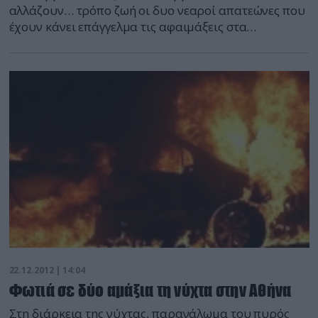
αλλάζουν… τρόπο ζωή οι δυο νεαροί απατεώνες που
έχουν κάνει επάγγελμα τις αφαιμάξεις στα
πορτοφόλια ηλικιωμένων στην ευρύτερη περιοχή
της Καβάλας, στους οποίους παρουσιάζονται ως
φίλων των παιδιών τους που ήρθαν να εισπράξουν
τα χρέη τους! Πρόσφατα, οι δύο 27χρονοι Έλληνες
είχαν παραπεμφθεί στη δικαιοσύνη για απάτες σε
βάρος ηλικιωμένων αλλά, […]
22.12.2012 | 14:04
Φωτιά σε δύο αμάξια τη νύχτα στην Αθήνα
Στη διάρκεια της νύχτας, παρανάλωμα του πυρός