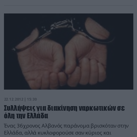
της Ασφαλείας έκαναν έφοδο, αλλά… επέστρεψε την
ώρα της έρευνας και συνελήφθη πριν καταλάβει τι
γινόταν! Νωρίτερα, είχαν συλληφθεί η 27χρονη
Αλβανίδα προσωρινά υπεύθυνη του καταστήματος
που επέτρεπε τον παράνομο τζόγο στους πελάτες και
[…]
22.12.2012 | 15:30
Συλλήψεις για διακίνηση ναρκωτικών σε
όλη την Ελλάδα
Ένας 36χρονος Αλβανός παράνομα βρισκόταν στην
Ελλάδα, αλλά κυκλοφορούσε σαν κύριος και