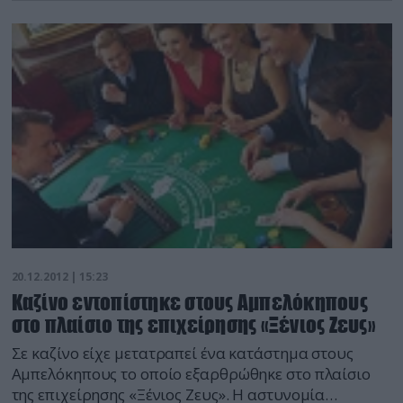
ανθρωποκτονίας. Ο 20χρονος αλλοδαπός μαζί με ένα
ακόμη συνεργό του, στις 26 Φεβρουαρίου του 2012
στη Σερβία, πυροβόλησαν και τραυμάτισαν
θανάσιμα ομοεθνή τους και τραυμάτισαν […]
20.12.2012 | 15:23
Καζίνο εντοπίστηκε στους Αμπελόκηπους
στο πλαίσιο της επιχείρησης «Ξένιος Ζευς»
Σε καζίνο είχε μετατραπεί ένα κατάστημα στους
Αμπελόκηπους το οποίο εξαρθρώθηκε στο πλαίσιο
της επιχείρησης «Ξένιος Ζευς». Η αστυνομία