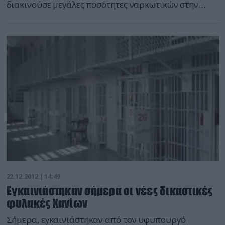
διακινούσε μεγάλες ποσότητες ναρκωτικών στην
ευρύτερη περιοχή της Πάργας και της Πρέβεζας. Η
έρευνα που έκανε ειδικά εκπαιδευμένος σκύλος της
Αστυνομίας στο σπίτι του, αποκάλυψε το
«εμπόρευμά» του. Οι αστυνομικοί της Ασφάλειας
συνέλαβαν τον αλλοδαπό όταν διαπίστωσαν ότι είχε
κρύψει σε διάφορα σημεία […]
22.12.2012 | 14:49
Εγκαινιάστηκαν σήμερα οι νέες δικαστικές
φυλακές Χανίων
Σήμερα, εγκαινιάστηκαν από τον υφυπουργό