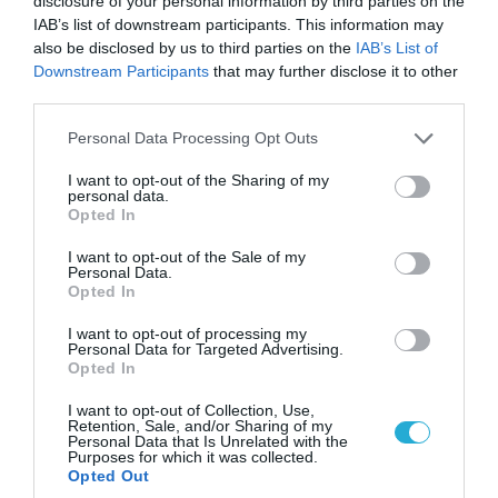
disclosure of your personal information by third parties on the
IAB’s list of downstream participants. This information may
also be disclosed by us to third parties on the
IAB’s List of
Downstream Participants
that may further disclose it to other
22.12.2012 | 08:05
third parties.
Μαύρο χρήμα και παράνομα όπλα “πνίγουν”
Please note that this website/app uses one or more Google
την Αττική
Personal Data Processing Opt Outs
services and may gather and store information including but
ΣΕ ΕΓΡΗΓΟΡΣΗ Η ΕΛΑΣ
not limited to your visit or usage behaviour. You may click to
I want to opt-out of the Sharing of my
personal data.
grant or deny consent to Google and its third-party tags to
Opted In
use your data for below specified purposes in below Google
consent section.
I want to opt-out of the Sale of my
Personal Data.
Opted In
I want to opt-out of processing my
Personal Data for Targeted Advertising.
Opted In
I want to opt-out of Collection, Use,
Retention, Sale, and/or Sharing of my
Personal Data that Is Unrelated with the
Purposes for which it was collected.
Opted Out