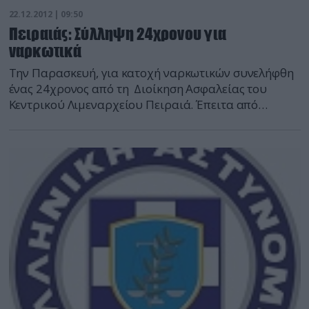
22.12.2012 | 09:50
Πειραιάς: Σύλληψη 24χρονου για
ναρκωτικά
Την Παρασκευή, για κατοχή ναρκωτικών συνελήφθη
ένας 24χρονος από τη Διοίκηση Ασφαλείας του
Κεντρικού Λιμεναρχείου Πειραιά. Έπειτα από
έρευνα, βρέθηκε στην κατοχή του και κατασχέθηκε
μια χάρτινη συσκευασία, την οποία επρόκειτο να
στείλει ασυνόδευτη. Στο εσωτερικό της βρέθηκε
ηρωίνη μικτού συνολικού βάρους 6.0 γραμμαρίων.
Προανάκριση, κατά την αυτόφωρη διαδικασία
διενεργείται από την οικεία Λιμενική Αρχή. […]