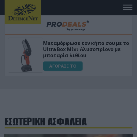
υ με το
«Μαγική» φόρμουλα τριβόλι + V
νο με
για αύξηση της λίμπιντο
ΑΓΟΡΑΣΕ ΤΟ
ΕΣΩΤΕΡΙΚΗ ΑΣΦΑΛΕΙΑ