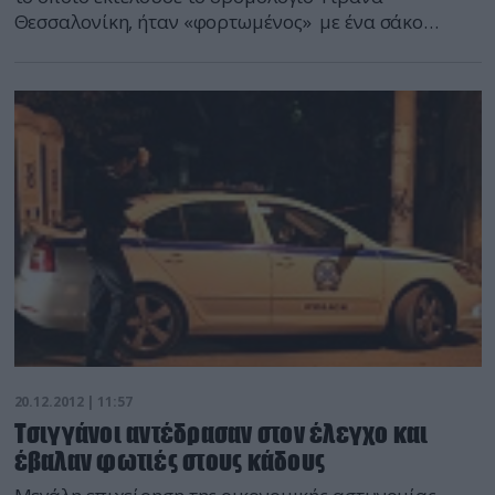
Θεσσαλονίκη, ήταν «φορτωμένος» με ένα σάκο
γεμάτο ναρκωτικά, αλλά όταν είδε αστυνομικούς να
το σταματούν για έλεγχο τον… παράτησε και γύρισε
τρέχοντας στην πατρίδα του! Ο 29χρονος κατάφερε
να ξεφύγει από τους αστυνομικούς της Ο.Π.Κ.Ε. και
του τμήματος Κρυσταλλοπηγής που τον […]
20.12.2012 | 11:57
Τσιγγάνοι αντέδρασαν στον έλεγχο και
έβαλαν φωτιές στους κάδους