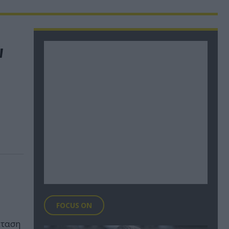
ν
FOCUS ON
έταση