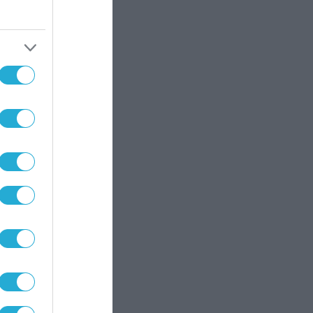
βάρος
 το
ρξης