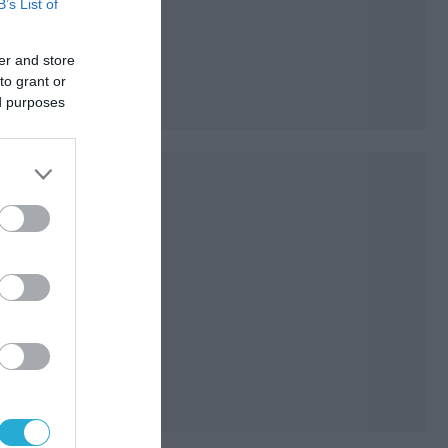
B’s List of
er and store
to grant or
ed purposes
ν
ό. Δύο
για
 και
υ