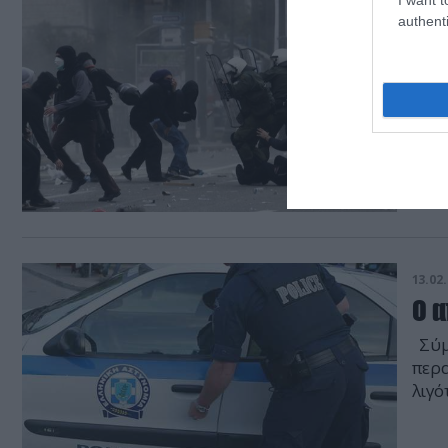
13.02.
authenti
Η 
δια
ΧΩΡ
13.02.
Ο α
Σύμφ
περα
λιγό
τελε
κατα