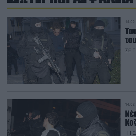
14.02.
Τα
το
ΣΕ Τ
14.02.
Νέα
Κο
Η ΕΛ