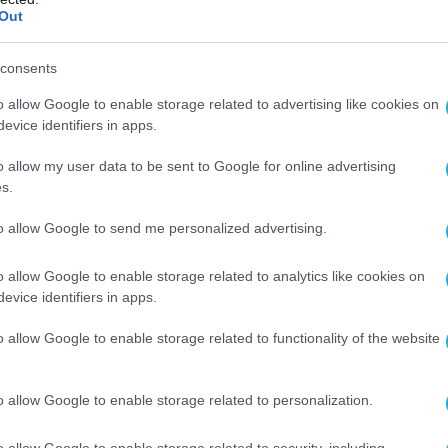
Out
consents
o allow Google to enable storage related to advertising like cookies on
evice identifiers in apps.
o allow my user data to be sent to Google for online advertising
2013 | 18:46
s.
λληψη Ρουμάνου καταζητούμενου για
to allow Google to send me personalized advertising.
θρωποκτονία
 31χρονος Ρουμάνος συνελήφθη στην Αθήνα καθώς σε 
o allow Google to enable storage related to analytics like cookies on
evice identifiers in apps.
έχει εκδοθεί Ευρωπαϊκό Ένταλμα Σύλληψης από τις
ανικές αρχές, κατηγορούμενος για το αδίκημα της
o allow Google to enable storage related to functionality of the website
ωποκτονίας. Για το αδίκημα αυτό, που είχε διαπραχθεί
 στη Ρουμανία, του είχε επιβληθεί συνολική ποινή κάθει
τών. Ο συλληφθείς οδηγήθηκε στον Εισαγγελέα Εφετών
o allow Google to enable storage related to personalization.
ών. Τμήμα […]
o allow Google to enable storage related to security, including