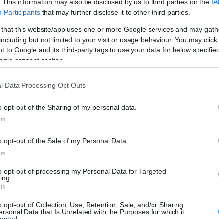
. This information may also be disclosed by us to third parties on the
IA
σεων […]
Participants
that may further disclose it to other third parties.
 that this website/app uses one or more Google services and may gath
including but not limited to your visit or usage behaviour. You may click 
2013 | 06:14
 to Google and its third-party tags to use your data for below specifi
λοκόπησαν μέχρι θανάτου έναν 51χρονο
ogle consent section.
ον Κορυδαλλό
l Data Processing Opt Outs
ς στις 22:45, μία άγρια δολοφονία έγινε στη συμβολή τω
ων Αττάλειας και Γρηγορίου Λαμπράκη, στον Κορυδαλλ
o opt-out of the Sharing of my personal data.
τες ηλικίας 24 και 31 ετών αντίστοιχα διαπληκτίστηκαν 
In
στη αιτία με ένα 51χρονο. Τα αίματα όμως άναψαν
ίνδυνα οι δύο νεαροί άνδρες έχασαν την ψυχραιμία τους
o opt-out of the Sale of my Personal Data.
πησαν πολύ άσχημα τον άτυχο 51χρονο προκαλώντας το
In
αρά […]
to opt-out of processing my Personal Data for Targeted
2013 | 21:05
ing.
In
ρηξη στα γραφεία της Χρυσής Αυγής
o opt-out of Collection, Use, Retention, Sale, and/or Sharing
ΡΑΙΑΣ
ersonal Data that Is Unrelated with the Purposes for which it
lected.