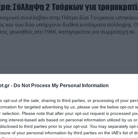
τρα: Σύλληψη 2 Τούρκων για τρομοκρατ
νομικοί συνέλαβαν στην Πάτρα δύο Τούρκους υπηκόους
ς και των δύο υπάρχουν διεθνή εντάλματα σύλληψης. 
ος, γεννηθείς στο 1966, κατηγορείται για συμμετοχή σε
λη τρομοκρατική οργάνωση, πλαστογραφία και κατοχή
κτικών. Ο δεύτερος, γεννηθείς το 1977, κατηγορείται για
ετοχή σε τρομοκρατική οργάνωση και συμμετοχή σε
ωποκτονία. Οι δύο αλλοδαποί πήγαν χωριστά στο γραφ
οδαπών […]
2013 | 08:07
t.gr -
Do Not Process My Personal Information
άρθρωση σπείρας ανήλικων διαρρηκτών
ρα ανηλίκων που διέπραξε εννέα διαρρήξεις σε δημόσια
to opt-out of the sale, sharing to third parties, or processing of your per
formation for targeted advertising by us, please use the below opt-out s
ης ταξί και καταστήματα στη Βέροια, κατά τους δύο
r selection. Please note that after your opt-out request is processed y
υταίους μήνες του 2012, εξάρθρωσε η αστυνομία. Οι δρ
eing interest-based ads based on personal information utilized by us or
ι ηλικίας 13 έως 16 ετών και εις βάρος τους σχηματίστηκ
disclosed to third parties prior to your opt-out. You may separately opt-
γραφία. Η σπείρα κατηγορείται ότι απέσπασε από τους
losure of your personal information by third parties on the IAB’s list of
ους της 400 ευρώ κι έναν ηλεκτρονικό υπολογιστή. Τμή