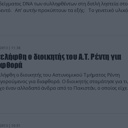
δείγματος DNA των συλληφθέντων στη διπλή ληστεία στο
εντό. Απ’ αυτήν προκύπτουν τα εξής: Το γενετικό υλικό
ηλίδη Ιωάννη ταυτίζεται με το γενετικό υλικό που είχε
νευτεί σε: – πιστόλι, μάρκας GLOCK, που είχε κατασχεθεί
ιεύθυνση Αντιμετώπισης Ειδικών Εγκλημάτων […]
2013 | 11:38
ελήφθη ο διοικητής του Α.Τ. Ρέντη για
αφθορά
λήφθη ο διοικητής του Αστυνομικού Τμήματος Ρέντη
γορούμενος για διαφθορά. Ο διοικητής σταμάτησε για τ
χο έναν αλλοδαπό άνδρα από το Πακιστάν, ο οποίος είχε
βιάσει κόκκινο σηματοδότη και διαπιστώθηκε ότι μετέφ
0 ευρώ. Ο διοικητής του είπε ότι για να του δικαιολογήσε
 των χρημάτων θα πρέπει να του δώσει τα μισά. Ο […]
2013 | 10:51