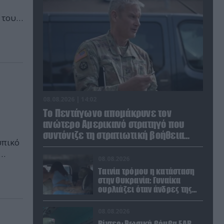
 του
 από
08.08.2026 | 14:02
Το Πεντάγωνο απομάκρυνε τον
ανώτερο Αμερικανό στρατηγό που
συντόνιζε τη στρατιωτική βοήθεια
υπικό
προς την Ουκρανία
08.08.2026
ερε
Ταινία τρόμου η κατάσταση
ι την
στην Ουκρανία: Γυναίκα
ουρλιάζει όταν άνδρες της
TCC πήραν τον σύντροφό της
(βίντεο)
08.08.2026
Βίντεο: Ρωσική βόμβα FAB-