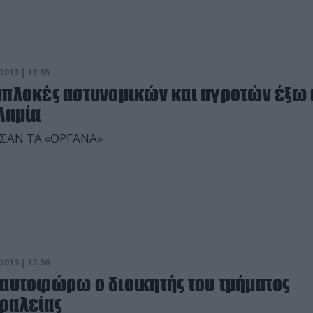
είες, (9.013) λιγότερες κλοπές – διαρρήξεις και (1.076)
τερες κλοπές τροχοφόρων Στην […]
2013 | 13:55
μπλοκές αστυνομικών και αγροτών έξω
Λαμία
ΙΣΑΝ ΤΑ «ΟΡΓΑΝΑ»
2013 | 12:56
΄αυτοφώρω ο διοικητής του τμήματος
φαλείας