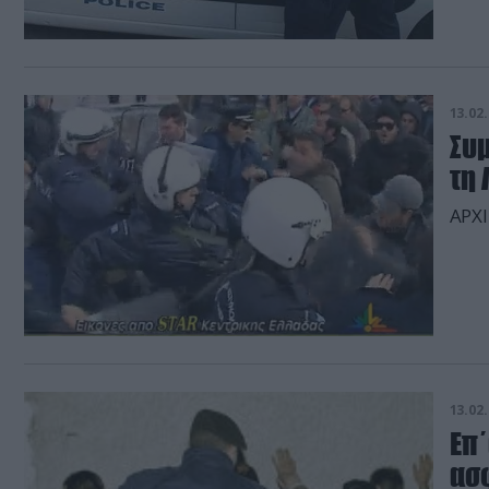
ληστ
λιγό
13.02.
Συ
τη 
ΑΡΧ
13.02.
Επ
ασ