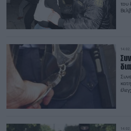
του 
Βελβ
Μιχα
ανιχ
τη Δ
14.02.
Συν
δι
Συνε
κατη
έλεγ
παρα
4.00
πηγή
14.02.