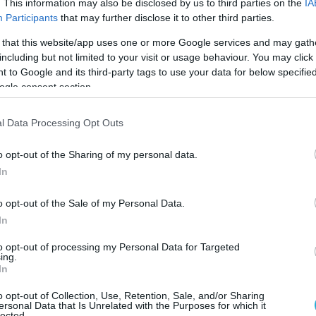
άμεση στελέχωση του Κέντρου με μόνιμο αστυνομικό
. This information may also be disclosed by us to third parties on the
IA
ωπικό από τους συναδέλφους τους που το επιθυμούν,
Participants
that may further disclose it to other third parties.
λλαδικά. Ταυτόχρονα, οι αστυνομικοί ζητούν να
 that this website/app uses one or more Google services and may gath
ρμοστούν […]
including but not limited to your visit or usage behaviour. You may click 
2013 | 13:04
 to Google and its third-party tags to use your data for below specifi
αράζ συλλήψεων για χρέη στο Δημόσιο
ogle consent section.
λήφθησαν το τελευταίο τριήμερο, σε διάφορες περιοχές
κής, δεκαέξι άτομα για μη καταβολή οφειλών προς το
l Data Processing Opt Outs
σιο. 1. Συνελήφθη στον Κορυδαλλό, από αστυνομικούς 
 Κορυδαλλού, 64χρονη ημεδαπή, για μη καταβολή χρεών
o opt-out of the Sharing of my personal data.
ημόσιο συνολικού ύψους 17.304.413,67 ευρώ. 2. Συνελ
In
 Αθήνα, από αστυνομικούς του Τμήματος Προστασίας
ουσιακών Δικαιωμάτων της Διεύθυνσης Ασφάλειας Αττικ
o opt-out of the Sale of my Personal Data.
In
to opt-out of processing my Personal Data for Targeted
2013 | 09:16
ing.
In
νάντηση Ελλάδας-Κύπρου σε επίπεδο
χηγών ΛΣ
o opt-out of Collection, Use, Retention, Sale, and/or Sharing
ersonal Data that Is Unrelated with the Purposes for which it
lected.