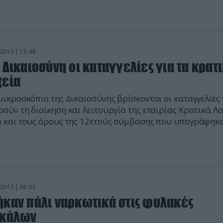
αστυνομίας οι μη νόμιμοι μετανάστες εισήλθαν από την
δα και συνελήφθησαν σε χωριό κοντά στα ελληνο-αλβαν
ρα. Οι 47 μετανάστες έγιναν […]
2013 | 13:48
 Δικαιοσύνη οι καταγγελίες για τα κρατ
χεία
μικροσκόπιο της Δικαιοσύνης βρίσκονται οι καταγγελίες
ούν τη διοίκηση και λειτουργία της εταιρίας Κρατικά Λ
 και τους όρους της 12ετούς σύμβασης που υπογράφηκε
κοινοπραξία που αποτελούν ο ΟΠΑΠ, η Intralot και η Scien
s. Ο φάκελος της υπόθεσης είναι ήδη στα χέρια του
γγελέα Πρωτοδικών Χαράλαμπου Τζώνη ο οποίος ανέλαβ
2013 | 08:02
ήκαν πάλι ναρκωτικά στις φυλακές
ικάλων