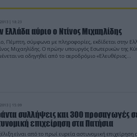
2013 | 18:23
ν Ελλάδα αύριο ο Ντίνος Μιχαηλίδης
ο, Πέμπτη, σύμφωνα με πληροφορίες, εκδίδεται στην Ελ
ίνος Μιχαηλίδης. Ο πρώην υπουργός Εσωτερικών της Κ
ένεται να οδηγηθεί από το αεροδρόμιο «Ελευθέριος
ζέλος» κατευθείαν στο γραφείο του ανακριτή κ. Γαβριήλ
η, στην Ευελπίδων, προκειμένου να απολογηθεί ως προς
ειξή του στην υπόθεση Τσοχατζόπουλου και τις μίζες α
λιστικά (τα ρωσικά Tor-M1). […]
2013 | 15:09
ράντα συλλήψεις και 300 προσαγωγές σ
τυνομική επιχείρηση στα Πατήσια
ξέλιξη είναι από το πρωί ευρεία αστυνομική επιχείρηση 