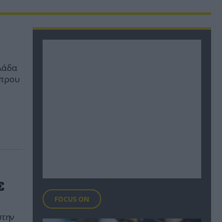
λάδα
ύπρου
 την
πό τα
ε
FOCUS ON
στην