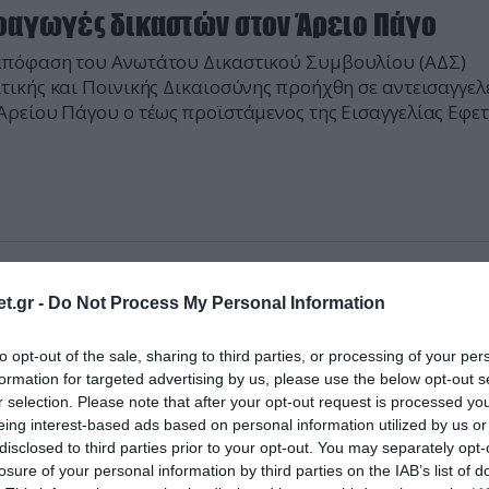
οαγωγές δικαστών στον Άρειο Πάγο
πόφαση του Ανωτάτου Δικαστικού Συμβουλίου (ΑΔΣ)
τικής και Ποινικής Δικαιοσύνης προήχθη σε αντεισαγγελ
Αρείου Πάγου ο τέως προϊστάμενος της Εισαγγελίας Εφε
του Πρωτοδικείου Αθηνών Ιωάννης Σακελλάκος, με άλλη 
αση του ΑΔΣ προήχθη σε αρεοπαγίτη ο πρόεδρος Εφετ
 Παπασταματίου. Το Σώμα συνήλθε υπό την προεδρία τ
 προέδρου του Αρείου Πάγου […]
2013 | 13:34
t.gr -
Do Not Process My Personal Information
αμαρτυρία αστυνομικών στο Κέντρο
άτησης Μεταναστών στην Κόρινθο
to opt-out of the sale, sharing to third parties, or processing of your per
formation for targeted advertising by us, please use the below opt-out s
μαρτυρία έξω από το Κέντρο Κράτησης Παράνομων
r selection. Please note that after your opt-out request is processed y
ναστών στην Κόρινθο, την επόμενη Δευτέρα, στις 9:00 τ
eing interest-based ads based on personal information utilized by us or
, θα πραγματοποιήσουν οι Ενώσεις Αστυνομικών Υπαλλ
disclosed to third parties prior to your opt-out. You may separately opt-
πέντε νομών της Περιφέρειας Πελοποννήσου, με κύριο α
losure of your personal information by third parties on the IAB’s list of