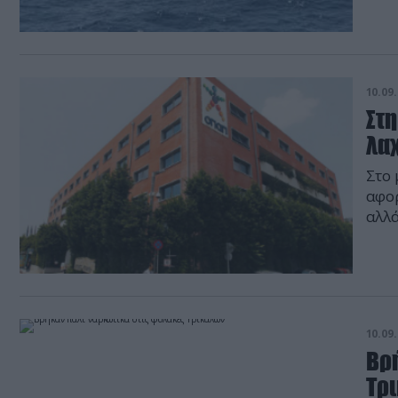
της 
Ελλά
σύνο
10.09.
Στη
λα
Στο 
αφορ
αλλά
την 
Game
εισα
10.09.
Βρ
Τρ