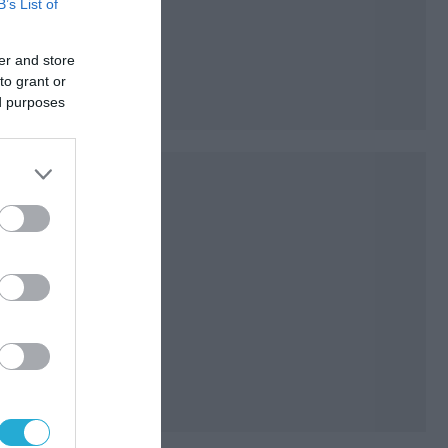
B’s List of
er and store
to grant or
ed purposes
 της
του
 προς
ήφθη
ής,