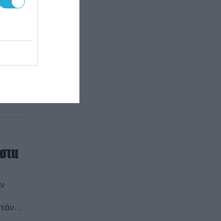
ε
ην
στές.
τα
[…]
στα
ην
τάν,
ωπος