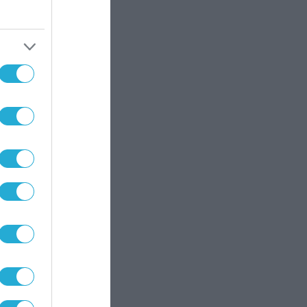
013
υνας
ς της
ος
…]
την
ης
ταν