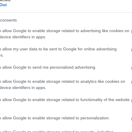
χηγός Λ.Σ-ΕΛ.ΑΚΤ. Αντιναύαρχος ΜΠΑΝΤΙΑΣ Δημήτριος
Out
ηκε, σε επίσκεψη εθιμοτυπικού χαρακτήρα, την 09-09-2
γραφείο του τον Διοικητή του Κέντρου Συντονισμού Έρε
consents
Διάσωσης Λάρνακας Πλοίαρχο Φυτιρή Κωνσταντίνο. Η
κεψη πραγματοποιήθηκε στο πλαίσιο της 2ης συνεδρίαση
o allow Google to enable storage related to advertising like cookies on
ής Επιτροπής ΕΚΣΕΔ Πειραιά – ΚΣΕΔ Λάρνακας για το έτ
evice identifiers in apps.
 επί θεμάτων έρευνας-διάσωσης, που έλαβε χώρα χθες [
o allow my user data to be sent to Google for online advertising
2013 | 08:37
s.
ροσβέστης συνελήφθη με ουσίες για
to allow Google to send me personalized advertising.
πινγκ και χασίς
τος για διακίνηση παράνομων ουσιών που υπάγονται σ
o allow Google to enable storage related to analytics like cookies on
evice identifiers in apps.
γορία του ντόπινγκ θεωρείται από τους άνδρες της Δίωξ
ωτικών ένας 36χρονος που συνελήφθη στην Κέρκυρα,
o allow Google to enable storage related to functionality of the website
τας στην κατοχή του μεγάλες ποσότητες απαγορευμένων
ν. Ο 36χρονος, που είναι εποχικός πυροσβέστης, βρισκό
καιρό στο στόχαστρο των αστυνομικών οι οποίοι είχαν
o allow Google to enable storage related to personalization.
οφορίες για τις ουσίες που είχε στην […]
o allow Google to enable storage related to security, including