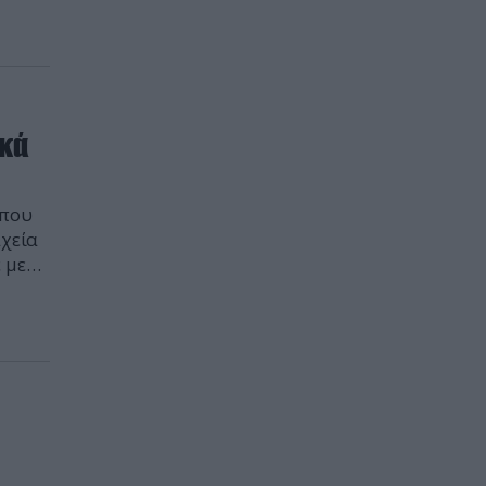
ικά
ικά
 που
αχεία
 με
tific
ε […]