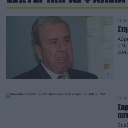
11.09.
Στη
Αύρι
ο Ντ
αναμ
Βενι
Μάλλ
ανάμ
εξοπ
11.09.
Σα
ασ
Σε ε