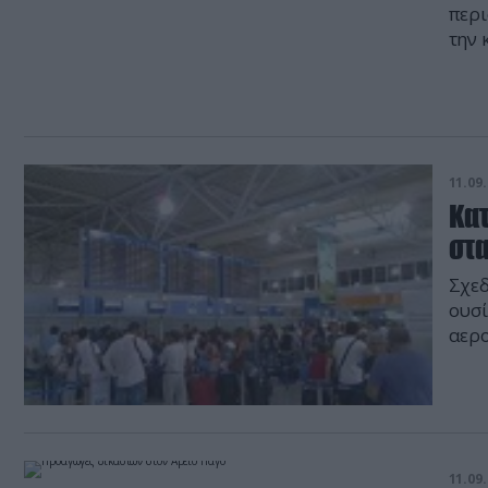
περι
την 
έχου
λαθ
επαι
Τμήμ
11.09.
Κα
στ
Σχεδ
ουσί
αερο
δύο 
για 
χώρα
εγκλ
λογα
11.09.