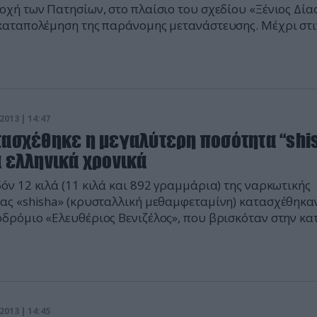
οχή των Πατησίων, στο πλαίσιο του σχεδίου «Ξένιος Δίας
καταπολέμηση της παράνομης μετανάστευσης. Μέχρι στ
ν γίνει 312 προσαγωγές και 40 συλλήψεις για πορνεία,
ρεμπόριο τσιγάρων, παράβαση σφράγισης καταστημάτω
τεία και παραβάσεις του Κώδικας Οδικής Κυκλοφορίας.
α ειδήσεων defencenet.gr
2013 | 14:47
τασχέθηκε η μεγαλύτερη ποσότητα “shi
α ελληνικά χρονικά
όν 12 κιλά (11 κιλά και 892 γραμμάρια) της ναρκωτικής
ας «shisha» (κρυσταλλική μεθαμφεταμίνη) κατασχέθηκα
δρόμιο «Ελευθέριος Βενιζέλος», που βρισκόταν στην κα
35χρονων Ρουμάνων οι οποίοι και συνελήφθησαν. Πρόκε
τη μεγαλύτερη ποσότητα «shisha» που έχει κατασχεθεί σ
 μας, ενώ επιβεβαιώνεται η ανάμειξη κι αφρικανικών
ηματικών οργανώσεων. Αναζητείται, άλλωστε, Aφρικανός
ριασμό […]
2013 | 14:45