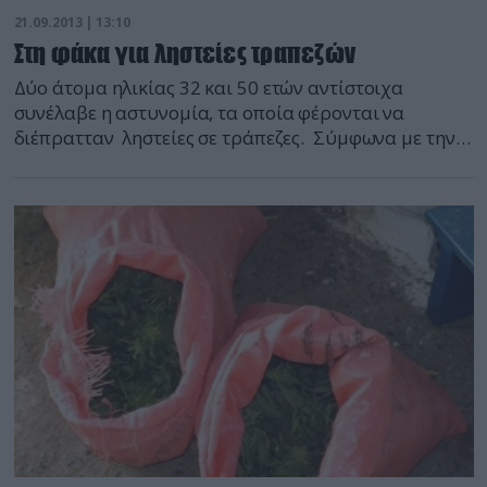
21.09.2013 | 13:10
Στη φάκα για ληστείες τραπεζών
Δύο άτομα ηλικίας 32 και 50 ετών αντίστοιχα
συνέλαβε η αστυνομία, τα οποία φέρονται να
διέπρατταν ληστείες σε τράπεζες. Σύμφωνα με την
αστυνομία, οι έρευνες έχουν καταλήξει στο ότι οι
δύο συλληφθέντες μαζί με τουλάχιστον έναν
συνεργό τους, διέπραξαν δύο λήστειες στην
Αμάρυνθο Ευβοίας και στην Ερμιόνη. Η ληστεία στην
Αμάρυνθο Ευβοίας, διαπράχθηκε τον Ιούλιο […]