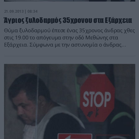
21.09.2013 | 08:34
Άγριος ξυλοδαρμός 35χρονου στα Εξάρχεια
Θύμα ξυλοδαρμού έπεσε ένας 35χρονος άνδρας χθες
στις 19.00 το απόγευμα στην οδό Μεθώνης στα
Εξάρχεια. Σύμφωνα με την αστυνομία ο άνδρας
δέχθηκε επίθεση από ομάδα αγνώστων, με
αποτέλεσμα να μεταφερθεί στον Ερυθρό Σταυρό.
Ακόμη τα αίτια της επίθεσης δεν έχουν γίνει γνωστά
ωστόσο οι αστυνομικοί δεν αποκλείουν το
περιστατικό να σχετίζεται με πολιτικές διαφορές. […]