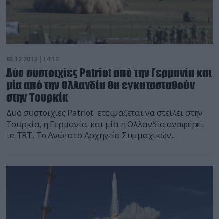
02.12.2012 | 14:12
Δύο συστοιχίες Patriot από την Γερμανία και
μία από την Ολλανδία θα εγκατασταθούν
στην Τουρκία
Δυο συστοιχίες Patriot ετοιμάζεται να στείλει στην
Τουρκία, η Γερμανία, και μία η Ολλανδία αναφέρει
το TRT. Το Ανώτατο Αρχηγείο Συμμαχικών
Δυνάμεων Ευρώπης ολοκλήρωσε τις εργασίες
στρατιωτικού σχεδιασμού για τα Patriot. Σύμφωνα
με τις πληροφορίες που δόθηκαν από τις νατοϊκές
πηγές ολοκληρώθηκαν οι εργασίες στρατιωτικού
σχεδιασμού σχετικά με το αντιπυραυλικό σύστημα
Patriot που απαίτησε η […]