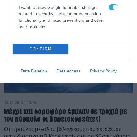
I want to allow Google to enable storage
related to security, including authentication
functionality and fraud prevention, and other
user protection.
CONFIRM
Data Deletion
Data Access
Privacy Policy
12.12.2012 | 15:40
Μέχρι και δορυφόρο έβαλαν σε τροχιά με
τον πύραυλο οι Βορειοκορεάτες!
Ο πύραυλος μεγάλου βεληνεκούς που εκτόξευσε
αιφνιδιαστικά η Β.Κορέα φαίνεται ότι έθεσε «κάποιο