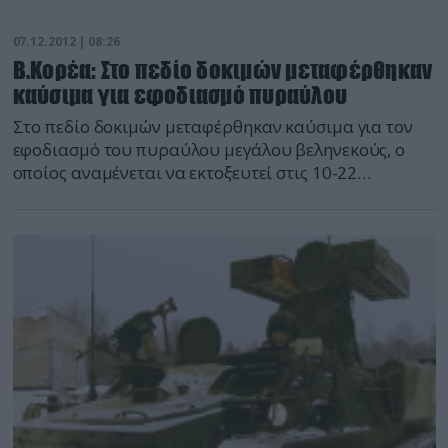
07.12.2012 | 08:26
Β.Κορέα: Στο πεδίο δοκιμών μεταφέρθηκαν
καύσιμα για εφοδιασμό πυραύλου
Στο πεδίο δοκιμών μεταφέρθηκαν καύσιμα για τον
εφοδιασμό του πυραύλου μεγάλου βεληνεκούς, ο
οποίος αναμένεται να εκτοξευτεί στις 10-22
Δεκεμβρίου αναφέρει το ρωσικό πρακτορείο Voice of
Russia. Η είδηση αυτή δημοσιεύθηκε στα ΜΜΕ της
Νότιας Κορέας. Όπως προκύπτει από τα στοιχεία
τους, ο εφοδιασμός του πυραύλου Unha-3 με
καύσιμα μπορεί να αρχίσει ήδη το Σάββατο. […]