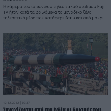
Η κάμερα του ιαπωνικού τηλεοπτικού σταθμού Fuji
TV ήταν κατά τα φαινόμενα το μοναδικό ξένο
τηλεοπτικό μέσο που κατάφερε έστω και από μακριά
να εντοπίσει την εκτόξευση του βορειοκορεατικού
πυραύλου ο οποίος έθεσε ένα «φορτίο» σε τροχιά.
Στο βίντεο φαίνεται έστω και όχι πολύ καθαρά ένα
μέρος της πορείας του πυραύλου πριν αυτός χαθεί
από […]
12.12.2012 | 09:37
Συνεχίζονται από την Ινδία οι δοκιμές του