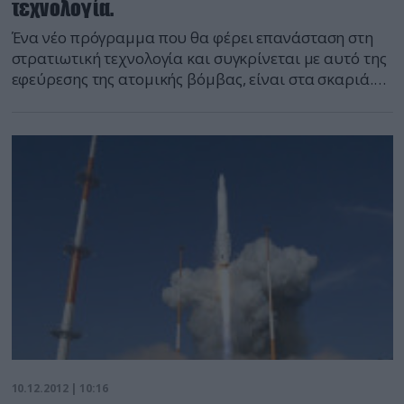
τεχνολογία.
Ένα νέο πρόγραμμα που θα φέρει επανάσταση στη
στρατιωτική τεχνολογία και συγκρίνεται με αυτό της
εφεύρεσης της ατομικής βόμβας, είναι στα σκαριά.
Αφορά την υπερ-υπερηχητική τεχνολογία και την
κατασκευή νέων πυραύλων. Με την αύξηση της
τεχνολογικής ισχύος της Ουάσιγκτον, είναι πολύ
σημαντικό για τις ρώσικες Ενοπλες Δυνάμεις να
εντάξουν στο δυναμικό τους υπερ-υπερηχητικούς
πυραύλους αναφέρει […]
10.12.2012 | 10:16