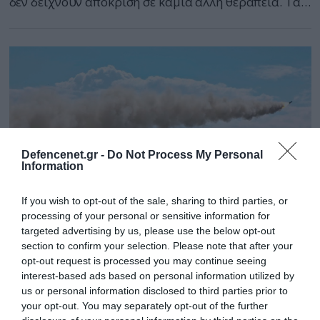
δεν δείχνουν απόκριση σε καμία άλλη θεραπεία. Τα
νέα ευρήματα που δημοσιεύονται στην επιθεώρηση
«Biological Psychiatry» ανοίγουν νέες προοπτικές για
ανάπτυξη αντικαταθλιπτικών φαρμάκων ταχείας
δράσεως. Μείωση των συμπτωμάτων κατά 50% Στο
πλαίσιο της νέας μελέτης το ένα τρίτο των […]
Defencenet.gr -
Do Not Process My Personal
Information
If you wish to opt-out of the sale, sharing to third parties, or
processing of your personal or sensitive information for
targeted advertising by us, please use the below opt-out
section to confirm your selection. Please note that after your
14.12.2012 | 15:31
opt-out request is processed you may continue seeing
Κινεζικές ασκήσεις προσβολής στόχων
interest-based ads based on personal information utilized by
επιφανείας
us or personal information disclosed to third parties prior to
your opt-out. You may separately opt-out of the further
ΜΑΖΙΚΕΣ ΕΚΤΟΞΕΥΣΕΙΣ