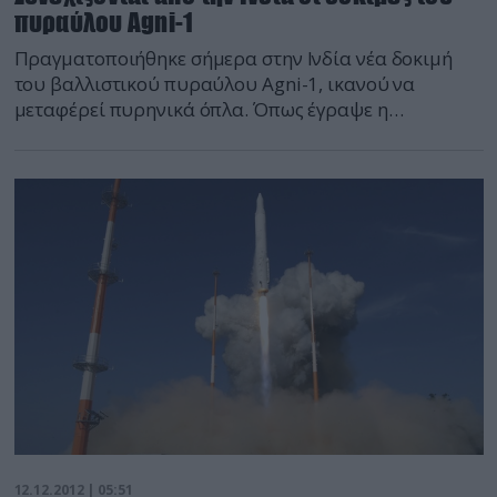
πυραύλου Agni-1
Πραγματοποιήθηκε σήμερα στην Ινδία νέα δοκιμή
του βαλλιστικού πυραύλου Agni-1, ικανού να
μεταφέρεί πυρηνικά όπλα. Όπως έγραψε η
εφημερίδα «Hindustan Times» επικαλούμενη την
Διοίκηση των Στρατηγικών Δυνάμεων της Ινδίας, η
δοκιμή ήταν επιτυχής. Ο πύραυλος εκτοξεύθηκε από
το πεδίο δοκιμών στην ανατολική πολιτεία Ορίσα και
το μπροστινό του μέρος έχει φτάσει στην
προκαθορισμένη περιοχή. Ο […]
12.12.2012 | 05:51