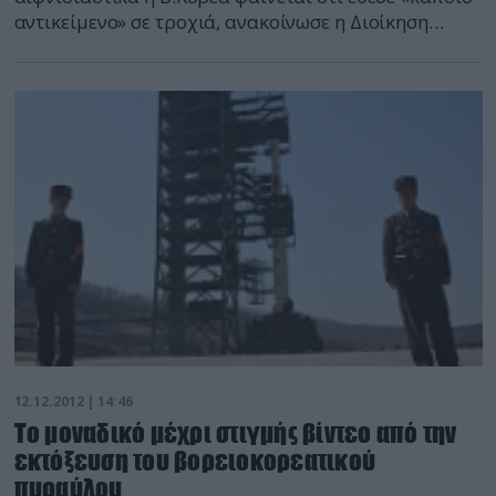
αντικείμενο» σε τροχιά, ανακοίνωσε η Διοίκηση
Άμυνας Αεροδιαστήματος Βορείου Αμερικής
(NORAD). Αξιωματούχοι της υπηρεσίας, η οποία
παρακολουθεί τον εναέριο χώρο των ΗΠΑ και του
Καναδά, καθώς και τις ενδεχόμενες διαστημικές
απειλές, ανέφερε ότι η εκτόξευση έγινε αντιληπτή
στις 02.49 ώρα Ελλάδας και […]
12.12.2012 | 14:46
Το μοναδικό μέχρι στιγμής βίντεο από την
εκτόξευση του βορειοκορεατικού
πυραύλου