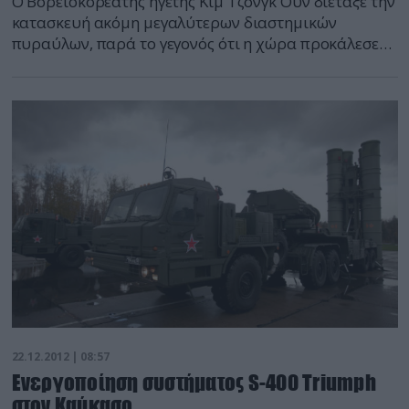
Ο Βορειοκορεάτης ηγέτης Κιμ Τζονγκ Ουν διέταξε την
κατασκευή ακόμη μεγαλύτερων διαστημικών
πυραύλων, παρά το γεγονός ότι η χώρα προκάλεσε
τις αντιδράσεις μεγάλου τμήματος της διεθνούς
κοινότητας μετά την εκτόξευση πυραύλου μεγάλου
βεληνεκούς στα μέσα Δεκεμβρίου, μεταδίδει σήμερα
το κρατικό πρακτορείο ειδήσεων. Ο επικεφαλής του
κομμουνιστικού καθεστώτος διαβίβασε σχετική
διαταγή στους επιστήμονες, τεχνικούς και άλλους […]
22.12.2012 | 08:57
Ενεργοποίηση συστήματος S-400 Triumph
στον Καύκασο