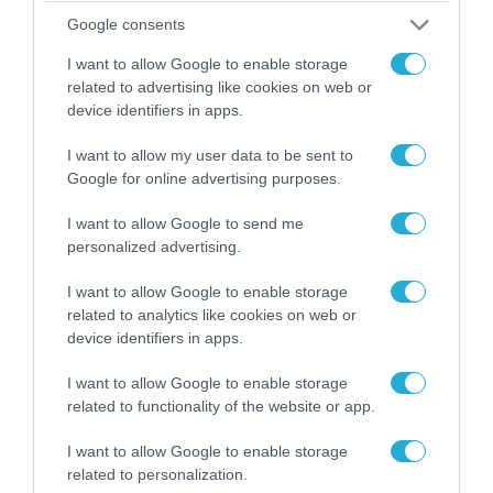
αντιαεροπορικών συστημάτων Patriot καθώς και 400
Google consents
στρατιωτικών για το χειρισμό τους. Συνολικά έξι
συστοιχίες Patriot θα σταλούν στην Τουρκία για τη
I want to allow Google to enable storage
προστασία του εδάφους της από πιθανές πυραυλικές
related to advertising like cookies on web or
επιθέσεις από την πλευρά της Συρίας. Δύο
device identifiers in apps.
συστοιχίες θα αποσταλλούν από τις ΗΠΑ, […]
I want to allow my user data to be sent to
Google for online advertising purposes.
I want to allow Google to send me
personalized advertising.
I want to allow Google to enable storage
related to analytics like cookies on web or
device identifiers in apps.
I want to allow Google to enable storage
14.12.2012 | 10:13
related to functionality of the website or app.
“Ετοιμάζουμε βαλλιστικό βλήμα μη
ανασχέσιμο”
I want to allow Google to enable storage
related to personalization.
ΡΩΣΙΚΗ ΣΤΡΑΤΗΓΙΚΗ ΔΙΟΙΚΗΣΗ