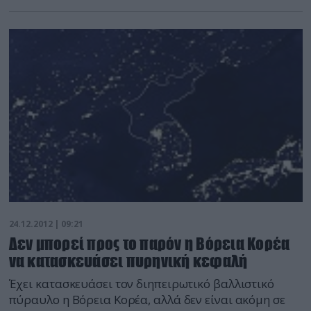
γνώμη αυτή εκφράστηκε από εκπρόσωπο του
Ινστιτούτου Αμυντικής Ανάλυσης της Κορέας, το
οποίο χρηματοδοτείται από την κυβέρνηση της
Νότιας Κορέας. Αυτό τον μήνα, η Πιονγιάνγκ
εκτόξευσε τον πύραυλο, ικανό να καλύψει την
απόσταση […]
24.12.2012 | 09:21
Δεν μπορεί προς το παρόν η Βόρεια Κορέα
να κατασκευάσει πυρηνική κεφαλή
Έχει κατασκευάσει τον διηπειρωτικό βαλλιστικό
πύραυλο η Βόρεια Κορέα, αλλά δεν είναι ακόμη σε