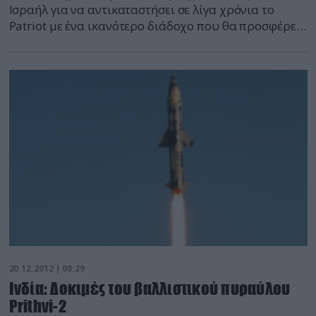
Ισραήλ για να αντικαταστήσει σε λίγα χρόνια το
Patriot με ένα ικανότερο διάδοχο που θα προσφέρει
καλύτερες επιδόσεις και μεγαλύτερη ασφάλεια από
την απειλή που αντιμετωπίζει από βαλλιστικούς
πυράυλους του Ιράν. Πρόκειται για το σύστημα
David’s Sling ή σε μετάφραση «Σφεντόνα του Δαβίδ»
το βρίσκεται ήδη σε ανάπτυξη και […]
20.12.2012 | 08:29
Ινδία: Δοκιμές του βαλλιστικού πυραύλου
Prithvi-2