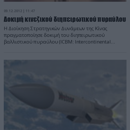
09.12.2012 | 11:47
Δοκιμή κινεζικού διηπειρωτικού πυραύλου
Η Διοίκηση Στρατηγικών Δυνάμεων της Κίνας
πραγματοποίησε δοκιμή του διηπειρωτικού
βαλλιστικού πυραύλου (ICBM: Intercontinental
Ballistic Missile) τύπου Dongfeng-31A στις 30
Νοεμβρίου, αλλά το γεγονός διέρρευσε μόλις τώρα.
Πρόκειται για την δεύτερη δοκιμή που
πραγματοποιούν οι Κινέζοι σε λίγους μήνες, καθώς η
πρώτη δοκιμή του πυραύλου είχε γίνει τον
περασμένο Αύγουστο. Η δοκιμή αποδεικνύει τις
προόδους […]