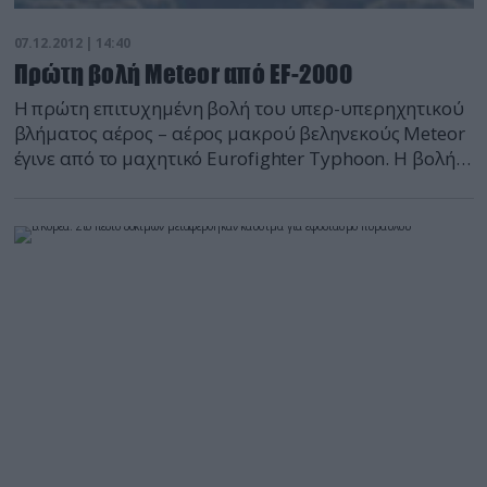
07.12.2012 | 14:40
Πρώτη βολή Μeteor από EF-2000
Η πρώτη επιτυχημένη βολή του υπερ-υπερηχητικού
βλήματος αέρος – αέρος μακρού βεληνεκούς Meteor
έγινε από το μαχητικό Eurofighter Typhoon. Η βολή
έγινε στο πεδίο βολών Aberporth στην Ουαλία και
αποτελεί μέρος του προγράμματος πτητικών
δοκιμών μελλοντικών αναβαθμίσεων (Future
Enhancements Flight Test Programme) που
αποσκοπεί στην επαύξηση των επιχειρησιακών
ικανοτήτων του μαχητικού ώστε να μπορεί να […]