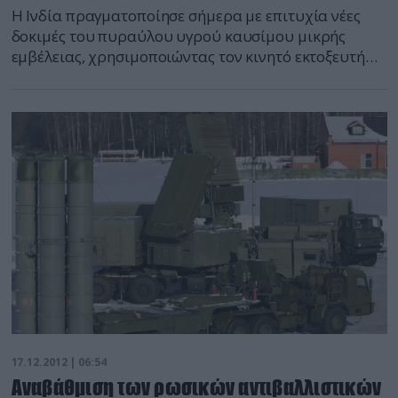
Η Ινδία πραγματοποίησε σήμερα με επιτυχία νέες
δοκιμές του πυραύλου υγρού καυσίμου μικρής
εμβέλειας, χρησιμοποιώντας τον κινητό εκτοξευτή
Prithvi-2. Η εκτόξευσή του στην μέγιστη απόσταση
350 χλιομέτρων έγινε από το πεδίο δοκιμών
Μπαλασόρ στην ανατολική πολιτεία Ορίσα. Ο Prithvi
ανήκει στην κατηγορία των βαλλιστικών πυραύλων,
ικανών να μεταφέρουν μια πυρηνική κεφαλή. Το
μήκος του Prithvi-2 […]
17.12.2012 | 06:54
Αναβάθμιση των ρωσικών αντιβαλλιστικών