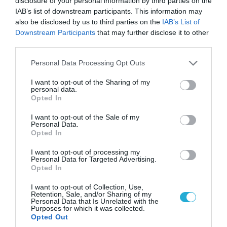
disclosure of your personal information by third parties on the
IAB’s list of downstream participants. This information may
also be disclosed by us to third parties on the
IAB’s List of
Downstream Participants
that may further disclose it to other
third parties.
Please note that this website/app uses one or more Google
Personal Data Processing Opt Outs
services and may gather and store information including but
not limited to your visit or usage behaviour. You may click to
I want to opt-out of the Sharing of my
personal data.
grant or deny consent to Google and its third-party tags to
Opted In
use your data for below specified purposes in below Google
consent section.
I want to opt-out of the Sale of my
Personal Data.
Opted In
I want to opt-out of processing my
Personal Data for Targeted Advertising.
14.12.2012 | 11:16
Opted In
Συστήματα Patriot στέλνει στην Τουρκία το
I want to opt-out of Collection, Use,
Πεντάγωνο των ΗΠΑ
Retention, Sale, and/or Sharing of my
Personal Data that Is Unrelated with the
Ο Λίον Πανέτα, υπουργός Άμυνας των ΗΠΑ
Purposes for which it was collected.
Opted Out
υπέγραψε εντολή για την αποστολή στην Τουρκία