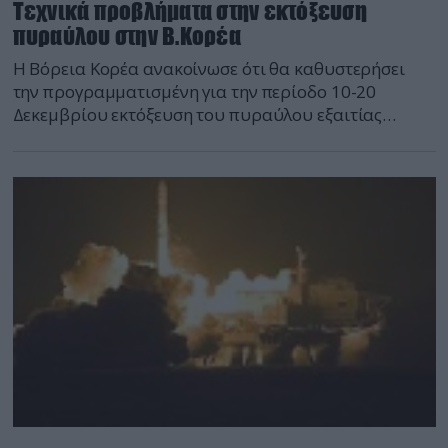
Τεχνικά προβλήματα στην εκτόξευση
πυραύλου στην Β.Κορέα
Η Βόρεια Κορέα ανακοίνωσε ότι θα καθυστερήσει
την προγραμματισμένη για την περίοδο 10-20
Δεκεμβρίου εκτόξευση του πυραύλου εξαιτίας
τεχνικών προβλημάτων. Ήδη προχωράει σε
αντικατάσταση των ελαττωματικών τμημάτων του
πυραύλου και στις προετοιμασίες της βοηθούν
ιρανοί ειδικοί, αποκαλύπτει ο νοτιοκορεατικός
Τύπος. Όμως η εφημερίδα Chosun Ilbo γράφει
σήμερα, βασιζόμενη σε νέες δορυφορικές εικόνες, ότι
έχει αρχίσει […]