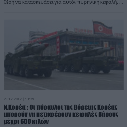
θέση να κατασκευάσει για αυτόν πυρηνική κεφαλή. Η
γνώμη αυτή εκφράστηκε από εκπρόσωπο του
Ινστιτούτου Αμυντικής Ανάλυσης της Κορέας, το
οποίο χρηματοδοτείται από την κυβέρνηση της
Νότιας Κορέας. Αυτό τον μήνα, η Πιονγιάνγκ
εκτόξευσε τον πύραυλο, ικανό να καλύψει την
απόσταση […]
23.12.2012 | 13:29
Ν.Κορέα : Οι πύραυλοι της Βόρειας Κορέας
μπορούν να μεταφέρουν κεφαλές βάρους
μέχρι 600 κιλών