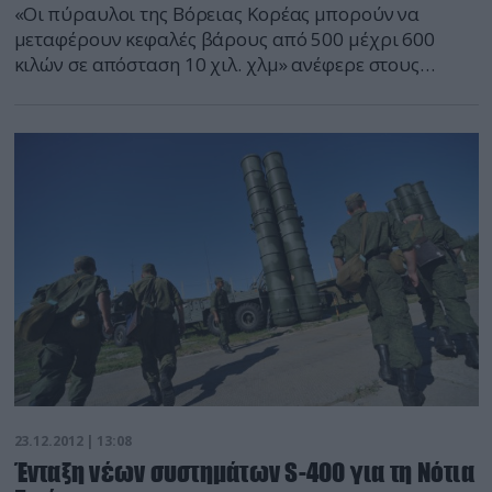
«Οι πύραυλοι της Βόρειας Κορέας μπορούν να
μεταφέρουν κεφαλές βάρους από 500 μέχρι 600
κιλών σε απόσταση 10 χιλ. χλμ» ανέφερε στους
δημοσιογράφους εκπρόσωπος του υπουργείου
Άμυνας την Νότιας Κορέας. Σε αυτό το συμπέρασμα
το υπουργείο κατέληξε μετά από εξέταση της πρώτης
βαθμίδας ώσης του πυραύλου που εκτοξεύτηκε από
την Βόρεια Κορέα στις 12 Δεκεμβρίου. […]
23.12.2012 | 13:08
Ένταξη νέων συστημάτων S-400 για τη Νότια