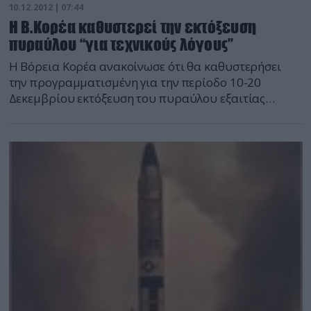
10.12.2012 | 07:44
Η Β.Κορέα καθυστερεί την εκτόξευση
πυραύλου “για τεχνικούς λόγους”
Η Βόρεια Κορέα ανακοίνωσε ότι θα καθυστερήσει
την προγραμματισμένη για την περίοδο 10-20
Δεκεμβρίου εκτόξευση του πυραύλου εξαιτίας
τεχνικών προβλημάτων. Ήδη προχωράει σε
αντικατάσταση των ελαττωματικών τμημάτων του
πυραύλου και στις προετοιμασίες της βοηθούν
ιρανοί ειδικοί, αποκαλύπτει ο νοτιοκορεατικός
Τύπος. Όμως η εφημερίδα Chosun Ilbo γράφει
σήμερα, βασιζόμενη σε νέες δορυφορικές εικόνες, ότι
έχει αρχίσει […]