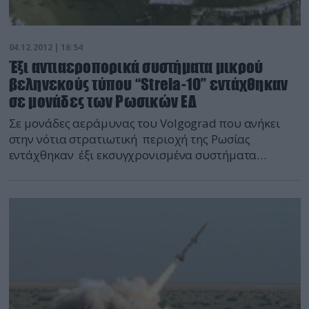
04.12.2012 | 16:54
Έξι αντιαεροπορικά συστήματα μικρού
βεληνεκούς τύπου “Strela-10” εντάχθηκαν
σε μονάδες των Ρωσικών ΕΔ
Σε μονάδες αεράμυνας του Volgograd που ανήκει
στην νότια στρατιωτική περιοχή της Ρωσίας
εντάχθηκαν έξι εκσυγχρονισμένα συστήματα
αντιαεροπορικής άμυνας (SAM) “Strela-10”,
ανακοίνωσε το πρακτορείο RIA Novosti την Τρίτη.
Έξι νέα συστήματα SAM” Strela-10 ” εντάχθηκαν σε
μονάδα αεράμυνας που ανήκει στην μηχανοκίνητη
ταξιαρχία πεζικού που σταθμεύει στην περιοχή του
Volgograd δήλωσε ανώτερος αξιωματικός της εν […]