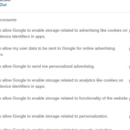
ipen International, η εταιρεία που προωθεί το μαχητικό 
Out
en στην διεθνή αγορά υπέβαλε επίσημη απάντηση...
consents
o allow Google to enable storage related to advertising like cookies on
evice identifiers in apps.
o allow my user data to be sent to Google for online advertising
2007 | 17:34
s.
σική αντιπροσωπεία στην Αθήνα.
to allow Google to send me personalized advertising.
ντική επίσκεψη πρόκειται να πραγματοποιησει ρωσική
τική αντιπροσωπεία στην Αθήνα τις επόμενες ημέρες.
o allow Google to enable storage related to analytics like cookies on
εκριμένα, σκοπός της επίσκεψης είναι να διευθετηθεί το
evice identifiers in apps.
μα του πρωτοκόλλου για την αποτροπή ναυτικών επεισ
 θάλασσα. Το δελτίο τύπου έχει ως εξής:
o allow Google to enable storage related to functionality of the website
o allow Google to enable storage related to personalization.
o allow Google to enable storage related to security, including