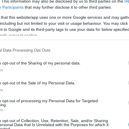
. This information may also be disclosed by us to third parties on the
IA
Participants
that may further disclose it to other third parties.
 that this website/app uses one or more Google services and may gath
including but not limited to your visit or usage behaviour. You may click 
2007 | 07:46
 to Google and its third-party tags to use your data for below specifi
/ΓΕΑ του Ισραήλ στην Αθήνα
ogle consent section.
όβαθμο στέλεχος των Ενόπλων Δυνάμεων του Ισραήλ
ειται να επισκεφθεί...
l Data Processing Opt Outs
o opt-out of the Sharing of my personal data.
In
o opt-out of the Sale of my Personal Data.
In
to opt-out of processing my Personal Data for Targeted
2007 | 18:23
ing.
In
pen: Υποβολή πρότασης για τις απαιτήσε
 Δανίας
o opt-out of Collection, Use, Retention, Sale, and/or Sharing
ersonal Data that Is Unrelated with the Purposes for which it
lected.