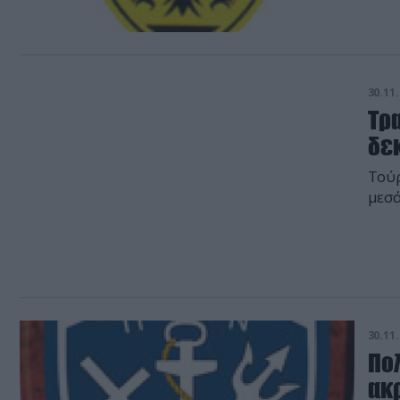
30.11.
Τρ
δε
Τούρ
μεσά
30.11.
Πο
ακ