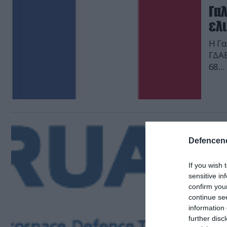
Γαλ
ελ
Η Γα
ΓΔΑΕ
68..
03.12.
Defencene
Ru
αε
If you wish 
sensitive in
Η ελ
confirm you
Tech
continue se
συνα
information 
further disc