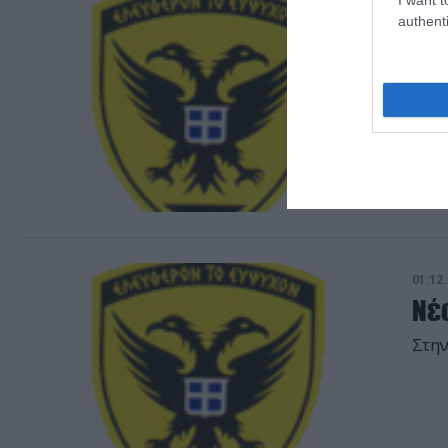
02.12.
authenti
Βα
Συ
Μετά
σημε
01.12.
Νέο
Στη