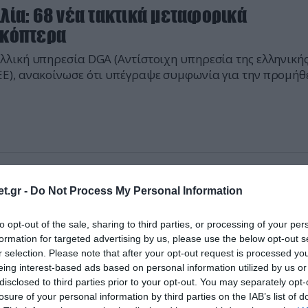
λία: 68 νέα τακτικά μεταφορικά
ικόπτερα
λλική υπηρεσία DGA (Αντίστοιχη υπηρεσία της ελληνική
Ε), ανακοίνωσε ότι υπέγραψε συμφωνία για την προμήθ
.
2007 | 10:09
t.gr -
Do Not Process My Personal Information
ag: Συναρμολόγηση επιβατηγών
ροσκαφών
to opt-out of the sale, sharing to third parties, or processing of your per
formation for targeted advertising by us, please use the below opt-out s
βετική κρατική αμυντική αεροναυπηγική εταιρεία Ruag
r selection. Please note that after your opt-out request is processed y
nology Group ανακοίνωσε ότι σχεδιάζει να ξεκινήσει την
eing interest-based ads based on personal information utilized by us or
ρμολόγηση του...
disclosed to third parties prior to your opt-out. You may separately opt-
losure of your personal information by third parties on the IAB’s list of