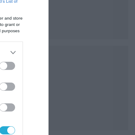
B’s List of
er and store
to grant or
ed purposes
ις