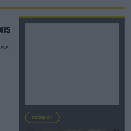
415
ικών
FOCUS ON
ι