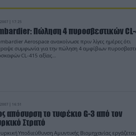
2007 | 17:25
mbardier: Πώληση 4 πυροσβεστικών CL-
mbardier Aerospace ανακοίνωσε πριν λίγες ημέρες ότι
ραψε συμφωνία για την πώληση 4 αμφίβιων πυροσβεστ
σκαφών CL-415 αξίας...
2007 | 16:51
ος απόσυρση το τυφέκιο G-3 από τον
υρκικό Στρατό
υρκική Υποδιεύθυνση Αμυντικής Βιομηχανίας εργάζετα