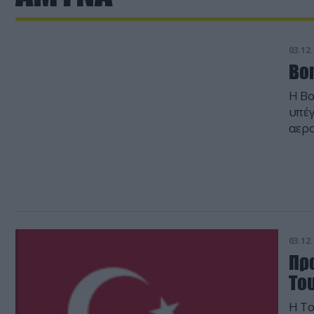
03.12.
Bo
Η Bo
υπέγ
αερο
03.12.
Πρ
Το
Η Το