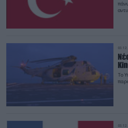
πάνω
αντι
Στρα
03.12.
Νέ
Ki
To Υ
παρα
03.12.