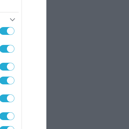
JAS-39
οδίων