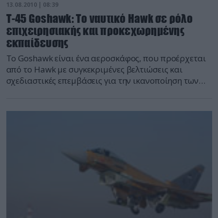
13.08.2010 | 08:39
Τ-45 Goshawk: Το ναυτικό Hawk σε ρόλο
επιχειρησιακής και προκεχωρημένης
εκπαίδευσης
Το Goshawk είναι ένα αεροσκάφος, που προέρχεται
από το Hawk με συγκεκριμένες βελτιώσεις και
σχεδιαστικές επεμβάσεις για την ικανοποίηση των
αναγκών εκπαίδευσης του Αμερικανικού Ναυτικού.
Για πολλούς, η συγκεκριμένη έκδοση είναι καλύτερη
από το αρχικό σχέδιο, έχοντας συμπεριλάβει
αρκετές βελτιώσεις. Παράλληλα, το Goshawk θα
μπορούσε να αποτελέσει και τον αντικαταστάτη των
T-2E Buckeye της ΠΑ, καθώς, ούτως ή άλλως, είναι και
ο φυσικός διάδοχός των T-2C του Αμερικανικού
Ναυτικού. Τι πιο απλό, ψάχνοντας τον
αντικαταστάτη των T-2, να υιοθετήσεις ένα σύστημα
που ήδη είναι ο αντικαταστάτης του στο USN.