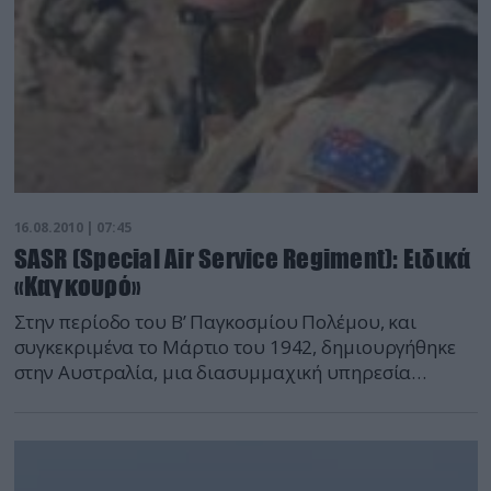
τους και δεν έχουν προκληθεί ζημιές στο ελικόπτερο.
Ομάδα τεχνικών μεταβαίνει στον χώρο προσγείωσης
για την επισκευή του ελικοπτέρου.
16.08.2010 | 07:45
SASR (Special Air Service Regiment): Eιδικά
«Καγκουρό»
Στην περίοδο του Β’ Παγκοσμίου Πολέμου, και
συγκεκριμένα το Μάρτιο του 1942, δημιουργήθηκε
στην Αυστραλία, μια διασυμμαχική υπηρεσία
πληροφοριών με το όνομα IASD ...