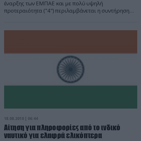
έναρξης των ΕΜΠΑΕ και με πολύ υψηλή
προτεραιότητα ("4") περιλαμβάνεται η συντήρηση
των αεροσκαφών της! Προκειμένου να εξασφαλιστεί
η χρηματοδότηση της διαθεσιμότητας του
αεροπορικού στόλου (!) η συντήρηση των
αεροσκαφών έγινε ... εξοπλιστικό πρόγραμμα
με τίτλο "Υλοποίηση απαιτήσεων εργαστασιακής
συντήρησης" με προϋπολογισμό 393.120.000 ευρώ!
18.08.2010 | 06:44
Αίτηση για πληροφορίες από το ινδικό
ναυτικό για ελαφρά ελικόπτερα