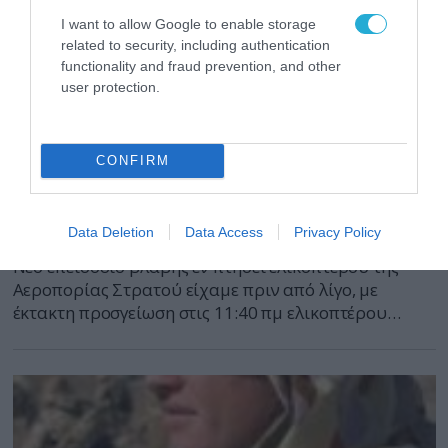
I want to allow Google to enable storage
related to security, including authentication
functionality and fraud prevention, and other
user protection.
16.08.2010 | 11:08
CONFIRM
Nέο επεισόδιο με βλάβη UH-1H Xιούι – Πόσο
θα συνεχίσουν να πετάνε υλικά εποχής
Βιετνάμ;
Data Deletion
Data Access
Privacy Policy
Νέο επεισόδιο βλάβης εν πτήσει ελικοπτέρου της
Αεροπορίας Στρατού είχαμε πριν από λίγο, με
έκτακτη προσγείωση στις 11:40 πμ ελικοπτέρου
τύπου UH-1H (Χιούι) κατά την διάρκεια
δοκιμαστικής πτήσης. Ευτυχώς το ελικόπτερο
προσγειώθηκε με ασφάλεια στην περιοχή Νίκη του
Βόλου, όταν ο κινητήρας απώλεσε την ισχύ του.Οι
χειριστές του ελικοπτέρου είναι καλά στην υγεία