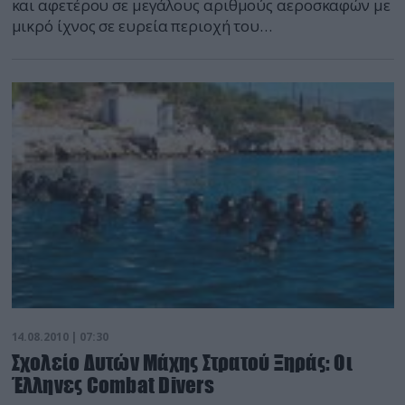
και αφετέρου σε μεγάλους αριθμούς αεροσκαφών με
μικρό ίχνος σε ευρεία περιοχή του
ηλεκτρομαγνητικού φάσματος, αναμένεται να
επιφέρει αλλαγές στις ακολουθούμενες τακτικές τόσο
όσον αφορά στην αξιοποίησή τους όσο και στην
αντιμετώπιση τους. Προτού, λοιπόν, αξιολογήσει
κανείς τις διαθέσιμες μεθόδους αντιμετώπισης
αυτών των αεροσκαφών, πρέπει να έχει σαφή εικόνα
της επιχειρησιακής αξιοποίησής τους.
14.08.2010 | 07:30
Σχολείο Δυτών Μάχης Στρατού Ξηράς: Οι
Έλληνες Combat Divers