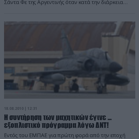
Σάντα Φε της Αργεντινής όταν κατά την διάρκεια
αεροπορικής επίδειξης αποκόπηκε η πτέρυγα του
αεροσκάφους και ενώ αυτό βρισκόταν σε
φιγούρα απώλειας στήριξης 500 μέτρα από το
έδαφος. Μάλιστα ενώ είχε πεταχτεί από το
αεροσκάφος και άνοιξε το αλεξίπτωτο, το
αεροσκάφος άρπαξε φωτιά με άμεσο κίνδυνο να
καταστρφεί το αλεξίπτωτο. Δείτε την εκπληκτική
διάσωση όπως καταγράφηκε από τις κάμερες.
18.08.2010 | 12:31
H συντήρηση των μαχητικών έγινε …
εξοπλιστικό πρόγραμμα λόγω ΔΝΤ!
Εντός του ΕΜΠΑΕ για πρώτη φορά από την εποχή