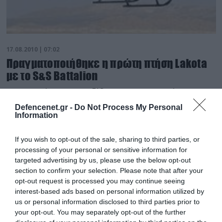
17.08.2010 | 07:02
Πραγματοποιήθηκε η πρώτη πτήση Lakota
με το S&S Battalion
Με ανακοίνωση που εξέδωσε στις 12 Αυγούστου η
EADS γνωστοποίησε ότι τον Ιούνιο
Defencenet.gr -
Do Not Process My Personal
πραγματοποιήθηκε η πρώτη πτήση του ελαφρού
Information
ελικοπτέρου UH-72A Lakota με το πακέτο αποστολής
των Ταγμάτων Ασφάλειας και Υποστήριξης.
If you wish to opt-out of the sale, sharing to third parties, or
processing of your personal or sensitive information for
targeted advertising by us, please use the below opt-out
section to confirm your selection. Please note that after your
opt-out request is processed you may continue seeing
interest-based ads based on personal information utilized by
us or personal information disclosed to third parties prior to
your opt-out. You may separately opt-out of the further