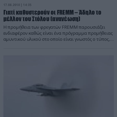
17.08.2010 | 14:35
Γιατί καθυστερούν οι FREMM – Άδηλο το
μέλλον του Στόλου (ανανέωση)
Η προμήθεια των φρεγατών FREMM παρουσιάζει
ενδιαφέρον καθώς είναι ένα πρόγραμμα προμήθειας
αμυντικού υλικού στο οποίο είναι γνωστός ο τύπος, η
διαμόρφωση, το κόστος αλλά παρ’ όλα αυτά
παραμένει στάσιμο. Δεν αποτελεί το μονο
παράδειγμα στασιμότητας σε ότι αφορά την εξέλιξη
του προγράμματος ενώ εχουν ολοκληρωθεί όλες οι
διαδικασίες, όπως έχει συμβεί π.χ. με το
ΤΟΜΑ ΒΜΡ-3HEL, όπου εφευρίσκονται συνέχεια
δικαιολογίες για την καθυστέρηση υπογρσφής της
κύριας σύμβασης.