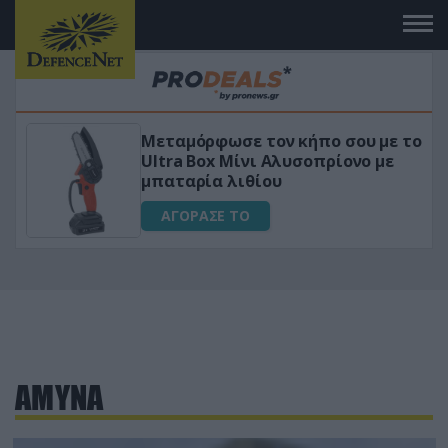
Μεταμόρφωσε τον κήπο σου με το
«Μα
Ultra Box Μίνι Αλυσοπρίονο με
για 
μπαταρία λιθίου
Α
ΑΓΟΡΑΣΕ ΤΟ
ΑΜΥΝΑ