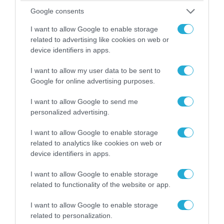
Google consents
I want to allow Google to enable storage
related to advertising like cookies on web or
device identifiers in apps.
16.08.2010 | 16:40
I want to allow my user data to be sent to
Πιστοποιήθηκε και από τη ρωσική
Google for online advertising purposes.
υπηρεσία ο SaM146
I want to allow Google to send me
Ο κινητήρας SaM146 που αναπτύχθηκε για να
personalized advertising.
προωθήσει το νέο επιβατικό SuperJet της Sukhoi
έλαβε πιστοποίηση τύπου από τη ρωσική υπηρεσία
I want to allow Google to enable storage
αεροναυτιλίας.
related to analytics like cookies on web or
device identifiers in apps.
I want to allow Google to enable storage
related to functionality of the website or app.
I want to allow Google to enable storage
related to personalization.