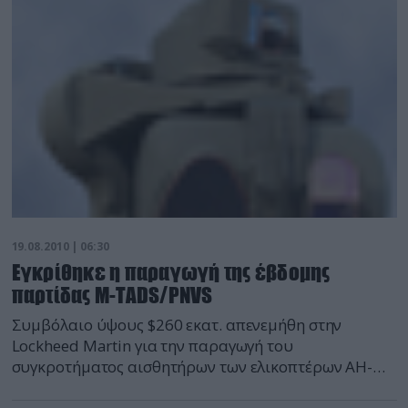
19.08.2010 | 06:30
Eγκρίθηκε η παραγωγή της έβδομης
παρτίδας M-TADS/PNVS
Συμβόλαιο ύψους $260 εκατ. απενεμήθη στην
Lockheed Martin για την παραγωγή του
συγκροτήματος αισθητήρων των ελικοπτέρων AH-
64D Μ-TADS/PNVS Arrowhead.