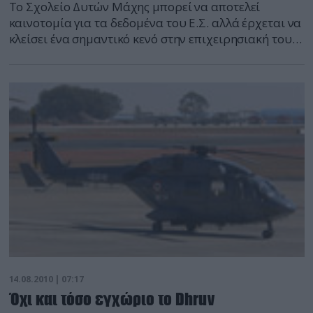
To Σχολείο Δυτών Μάχης μπορεί να αποτελεί
καινοτομία για τα δεδομένα του Ε.Σ. αλλά έρχεται να
κλείσει ένα σημαντικό κενό στην επιχειρησιακή του
ικανότητα: οι αμφίβιες και παράκτιες, ειδικές και μη,
επιχειρήσεις, σε ενδεχόμενη «θερμή» κρίση ή ακόμα
και σε κρίση επιπέδου Ιμίων, μπορούν να κρίνουν το
τελικό αποτέλεσμα.
14.08.2010 | 07:17
Όχι και τόσο εγχώριο το Dhruv