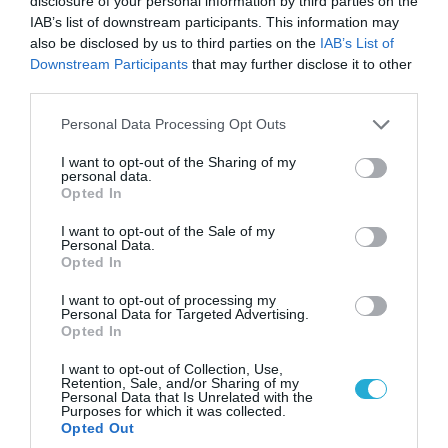
disclosure of your personal information by third parties on the
IAB’s list of downstream participants. This information may
also be disclosed by us to third parties on the
IAB’s List of
Downstream Participants
that may further disclose it to other
third parties.
Please note that this website/app uses one or more Google
Personal Data Processing Opt Outs
16.08.2010 | 18:12
services and may gather and store information including but
Συντριβή Β737 στην Κολομβία
not limited to your visit or usage behaviour. You may click to
I want to opt-out of the Sharing of my
personal data.
grant or deny consent to Google and its third-party tags to
Ένα αεροσκάφος B737 της Caribbean Air Group
Opted In
use your data for below specified purposes in below Google
συνετρίβη κατά τη προσγείωση του και διαλύθηκε σε
consent section.
τρία κομμάτια σκοτώνοντας έναν επιβάτη τα
I want to opt-out of the Sale of my
Personal Data.
ξημερώματα της Δευτέρας τοπική ώρα.
Opted In
I want to opt-out of processing my
Personal Data for Targeted Advertising.
Opted In
I want to opt-out of Collection, Use,
Retention, Sale, and/or Sharing of my
Personal Data that Is Unrelated with the
Purposes for which it was collected.
Opted Out