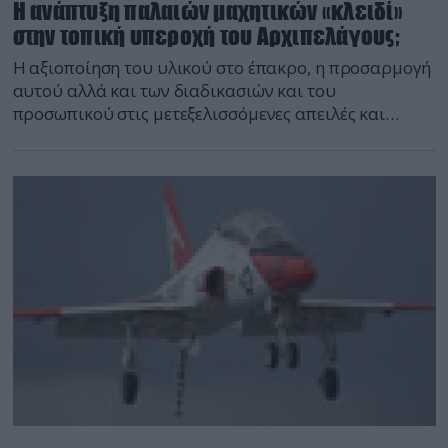
Η ανάπτυξη παλαιών μαχητικών «κλειδί»
στην τοπική υπεροχή του Αρχιπελάγους;
Η αξιοποίηση του υλικού στο έπακρο, η προσαρμογή
αυτού αλλά και των διαδικασιών και του
προσωπικού στις μετεξελισσόμενες απειλές και
ανάγκες, η εξοικονόμηση κονδυλίων και, πάνω απ’
όλα, η αποφυγή, η απορρόφηση και η αντικατάσταση
και αποκατάσταση απωλειών κατά τη διάρκεια
συγκρούσεων υψηλής έντασης, αποτελούν την
πεμπτουσία του αεροπορικού σχεδιασμού υψηλών
αξιώσεων.