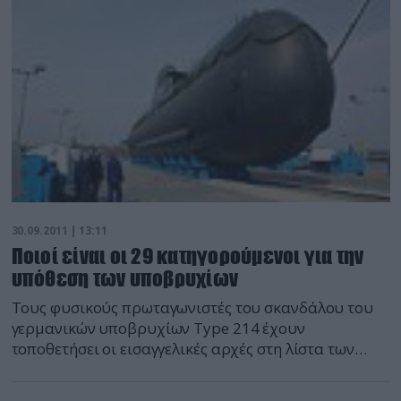
ασφάλεια στη Μεσόγειο". Δηλαδή θα κινείται πολύ
μακρικά από το "Οικόπεδο 12" και θα είναι υπό
ΝΑΤΟϊκές διαταγές. Τμήμα ειδήσεων defencenet.gr
30.09.2011 | 13:11
Ποιοί είναι οι 29 κατηγορούμενοι για την
υπόθεση των υποβρυχίων
Τους φυσικούς πρωταγωνιστές του σκανδάλου του
γερμανικών υποβρυχίων Type 214 έχουν
τοποθετήσει οι εισαγγελικές αρχές στη λίστα των
κατηγορουμένων. Πρόκειται για 29 ονόματα που
σύμφωνα με τους εισαγγελείς του Οικονομικού