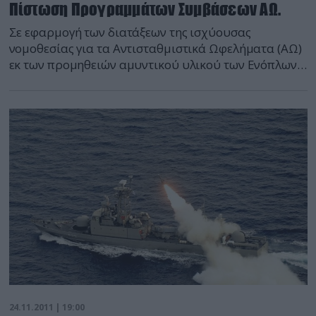
Πίστωση Προγραμμάτων Συμβάσεων ΑΩ.
Σε εφαρμογή των διατάξεων της ισχύουσας
νομοθεσίας για τα Αντισταθμιστικά Ωφελήματα (ΑΩ)
εκ των προμηθειών αμυντικού υλικού των Ενόπλων
Δυνάμεων, ο Γενικός Διευθυντής της ΓΔΑΕΕ
Δημήτριος Γεωργιόπουλος έκανε αποδεκτή την
εισήγηση της Υπηρεσίας και ενέκρινε την παρoχή
πίστωσης συνολικού ύψους 100.000.000 ευρώ στο
πλαίσιο υλοποίησης των προγράμματος Νο 7 της
Σύμβασης ΑΩ 30/00 με την αντισυμβαλλόμενη
εταιρεία “MBDA France”, που απορρέει από την
Προμήθεια Οπλικών Συστημάτων για ΤΠΚ του ΠΝ.
Τμήμα ειδήσεων defencenet.gr
24.11.2011 | 19:00