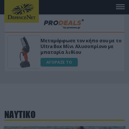
ε το
«Μαγική» φόρμουλα τριβόλι + VIP
ε
για αύξηση της λίμπιντο
ΑΓΟΡΑΣΕ ΤΟ
ΝΑΥΤΙΚΟ