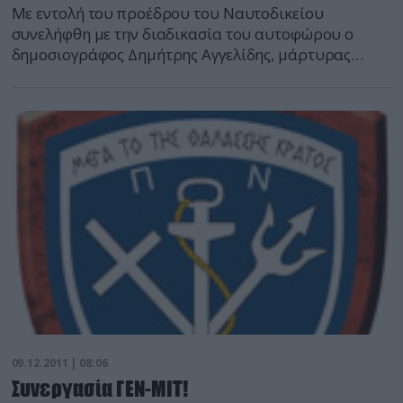
Με εντολή του προέδρου του Ναυτοδικείου
συνελήφθη με την διαδικασία του αυτοφώρου ο
δημοσιογράφος Δημήτρης Αγγελίδης, μάρτυρας
κατηγορίας στη δική, ο οποίος είχε τραβήξει το
επίμαχο βίντεο με τους άνδρες της ΜΥΚ, κατόπιν
αιτήματος των συνηγόρων των ανδρών της ΜΥΚ και
με την κατηγορία της ψευδομαρτυρίας, αφού κατά
την διάρκεια της ακροαματικής διαδικασίας υπέπεσε
σε αντιφάσεις! Τμήμα ειδήσεων defencenet.gr
09.12.2011 | 08:06
Συνεργασία ΓΕΝ-ΜΙΤ!