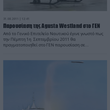
31.08.2011 | 12:41
Παρουσίαση της Agusta Westland στο ΓΕΝ
Από το Γενικό Επιτελείο Ναυτικού έγινε γνωστό πως
την Πέμπτη 1η Σεπτεμβρίου 2011 θα
πραγματοποιηθεί στο ΓΕΝ παρουσίαση σε
αρμόδιους επιτελείς του ΠΝ, από εκπροσώπους
εταιρείας Agusta Westland (κ. Jiulio Sdie, Diego
Pantusa, Tomasz Bilski, Andrzej Stachyra και Αργύρη
Αυγερινόπουλο) επί των δυνατοτήτων των
ελικοπτέρων SW-4 στο πλαίσιο της προμήθειας ενός
νέου ελικοπτέρου εκπαίδευσης από την ΔΕΝ. Τμήμα
ειδήσεων defencenet.gr