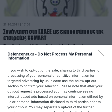
21.10.2011 | 17:06
Συνάντηση στη ΓΔΑΕΕ με εκπροσώπους της
εταιρείας SSMART
Την Tετάρτη 19 Oκτωβρίου 11, έλαβε χώρα
συνάντηση στη ΓΔΑΕΕ , μεταξύ του Αναπληρωτή
Defencenet.gr -
Do Not Process My Personal
Γενικού Διευθυντή αυτής, Ταξχου (ΜΗ) Ιωάννη
Information
Καλύβα και Επιτελών της ΔΑΩΔΠ, με το Γενικό
Διευθυντή της εταιρείας «SSMART» Χαράλαμπο
If you wish to opt-out of the sale, sharing to third parties, or
Μπεκατώρο συνοδευόμενο από την κα Αντωνία
processing of your personal or sensitive information for
Ιωαννίδου, κατόπιν αιτήματος της εταιρείας. Kατά τη
targeted advertising by us, please use the below opt-out
συνάντηση συζητήθηκαν θέματα που αφορούν την
section to confirm your selection. Please note that after your
εξέλιξη πιστώσεων των προγραμμάτων των
opt-out request is processed you may continue seeing
interest-based ads based on personal information utilized by
Συμβάσεων ΑΩ 33/99, 04/00, 09/03 και 20/03, που
us or personal information disclosed to third parties prior to
απορρέουν από την Προμήθεια Οπλικών
your opt-out. You may separately opt-out of the further
Συστημάτων επ’ωφελεία του ΠΝ. Τμήμα ειδήσεων