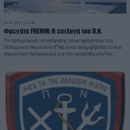
25.08.2011 | 11:48
Φρεγάτα FREMM: Η επιλογή του Π.Ν.
Το πρόγραμμα ναυπήγησης νέων φρεγατών του
Πολεμικού Ναυτικού (ΠΝ) είναι αναμφίβολα το πιο
σημαντικό πρόγραμμα για την αναβάθμιση/τον
εκσυγχρονισμό της μαχητικής ικανότητας, όχι μόνο
του συγκεκριμένου Κλάδου, αλλά και των Ελληνικών
Ενόπλων Δυνάμεων γενικότερα. Στο νέο
ΕΜΠΑΕ διατίθενται 2,1 δισ. ευρώ για τη ναυπήγηση
τριών νέων φρεγατών FREMM έναντι έξι αρχικά που
είχαν συμπεριληφθεί στο εγκεκριμένο από το ΚΥΣΕΑ
Δεκαπενταετές Σχέδιο Εξοπλιστικών Στόχων (ΔΕΣΕΣ)
2006-2020 ως πολύ υψηλής προτεραιότητας
εξοπλιστικό πρόγραμμα. Είναι αυτονόητο ότι η
πάροδος των δύο ετών από την επικύρωση του
ΔΕΣΕΣ μέχρι σήμερα, όχι μόνο δεν έχει επηρεάσει τη