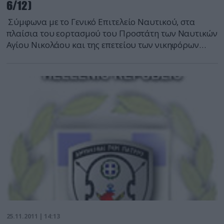
6/12)
Σύμφωνα με το Γενικό Επιτελείο Ναυτικού, στα
πλαίσια του εορτασμού του Προστάτη των Ναυτικών
Αγίου Νικολάου και της επετείου των νικηφόρων
ναυμαχιών της Έλλης και της Λήμνου κατά τη
διάρκεια των Βαλκανικών Πολέμων (1912-1913) θα
ευρίσκονται παραβεβλημένα στο λιμάνι του Πειραιά
(ακτή Μιαούλη) τα πλοία Φ/Γ ΚΑΝΑΡΗΣ, ΤΠΚ
ΥΠΟΠΛΟΙΑΡΧΟΣ ΓΡΗΓΟΡΟΠΟΥΛΟΣ και Υ/Β ΠΡΩΤΕΥΣ.
Το κοινό θα μπορεί να επισκεφθεί τα παραπάνω
πλοία του Π.Ν. κατά τη διάρκεια της παραμονής τους
στον Πειραιά (3/12/2011 – 6/12/2011).Τμήμα
ειδήσεων defencenet.gr
25.11.2011 | 14:13