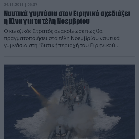
24.11.2011 | 05:37
Ναυτικά γυμνάσια στον Ειρηνικό σχεδιάζει
η Κίνα για τα τέλη Νοεμβρίου
Ο κινεζικός Στρατός ανακοίνωσε πως θα
πραγματοποιήσει στα τέλη Νοεμβρίου ναυτικά
γυμνάσια στη "δυτική περιοχή του Ειρηνικού
ωκεανού", μέσα σε πλαίσιο αυξημένων εντάσεων σε
εδάφη που διεκδικούν και γείτονες της Κίνας. "Το
Ναυτικό του Λαϊκού Απελευθερωτικού Στρατού θα
πραγματοποιήσει γυμνάσια στα τέλη Νοεμβρίου στη
δυτική περιοχή του Ειρηνικού ωκεανού", αναφέρει
σε ανακοίνωση που εξέδωσε χθες Τετάρτη το βράδυ
το κινεζικό υπουργείο Άμυνας. Το κινεζικό Πολεμικό
Ναυτικό πραγματοποιεί τακτικά τέτοια γυμνάσια,
όπως και άλλες χώρες. "Πρόκειται για εκπαίδευση
ρουτίνας που προβλέπεται από το ετήσιο
χρονοδιάγραμμά μας και που δεν στρέφεται
εναντίον καμιάς ιδιαίτερης χώρας και δεν έχει
κανέναν ιδιαίτερο στόχο", διευκρινίζει το υπουργείο.