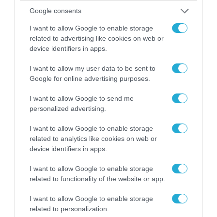
Κυριαζής, Μ. Κυπραίος, Ι. Πατέλης και M. Reynolds)
Google consents
και της εταιρείας L-3 MAPPS Communication (Α.
I want to allow Google to enable storage
Βασιλειάδης και O. Knutson) αντίστοιχα. Τμήμα
related to advertising like cookies on web or
ειδήσεων defencenet.gr
device identifiers in apps.
I want to allow my user data to be sent to
Google for online advertising purposes.
13.10.2011 | 14:32
Συνάντηση στο ΓΕΝ με εκπροσώπους της
I want to allow Google to send me
personalized advertising.
εταιρείας OTO MELARA
Από το Γενικό Επιτελείο Ναυτικού ανακοινώνεται ότι
I want to allow Google to enable storage
την Tετάρτη 12 Οκτωβρίου 2011 πραγματοποιήθηκε
related to analytics like cookies on web or
στο ΓΕΝ συνάντηση με εκπροσώπους της εταιρείας
device identifiers in apps.
OTO MELARA (A. Pωσώνη, Α. Montobbio, N.
I want to allow Google to enable storage
Menardo). Από το Πολεμικό Ναυτικό συμμετείχαν
related to functionality of the website or app.
αρμόδιοι επιτελείς από το ΓΕΝ, το ΑΣ και τη ΔΔΜΝ,
στο πλαίσιο εξέτασης / διερεύνησης προγραμμάτων
I want to allow Google to enable storage
εκσυγχρονισμού Φ/Γ τύπου ΜΕΚΟ και κατασκευής
related to personalization.
νέων Φ/Γ του ΠΝ. Τμήμα ειδήσεων defencenet.gr