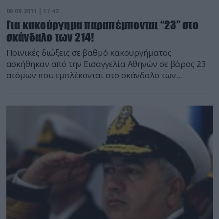
ειδήσεων defencenet.gr
09.09.2011 | 17:42
Για κακούργημα παραπέμπονται “23” στο
σκάνδαλο των 214!
Ποινικές διώξεις σε βαθμό κακουργήματος
ασκήθηκαν από την Εισαγγελία Αθηνών σε βάρος 23
ατόμων που εμπλέκονται στο σκάνδαλο των
υποβρυχίων Type 214. Οι διώξεις αφορούν τα
αδικήματα της δωροδοκίας, απιστίας και ξέπλυμα
βρώμικου χρήματος. Το δεύτερο αδίκημα αφορά
πρώην αξιωματούχους του υπουργείου Εθνικής
Άμυνας. Η σχετικήγ αναφορά βρίσκεται στα χέρια
του εισαγγελέα Εφετών, Ι.Πεπόνη, επικεφαλή του
νεοσύστατου τμήματος για το Οικονομικό Έγκλημα
και την συνέταξε η εισαγγελέας Πρωτοδικών, Πόπη
Παπανδρέου. Από τους συνολικά 38 αρχικά
ύποπτους -μη πολιτικά πρόσωπα- που πέρασαν από
το εισαγγελικό γραφείο προκειμένου να δώσουν
εξηγήσεις, οι 23 παραπέμπονται "δια τα