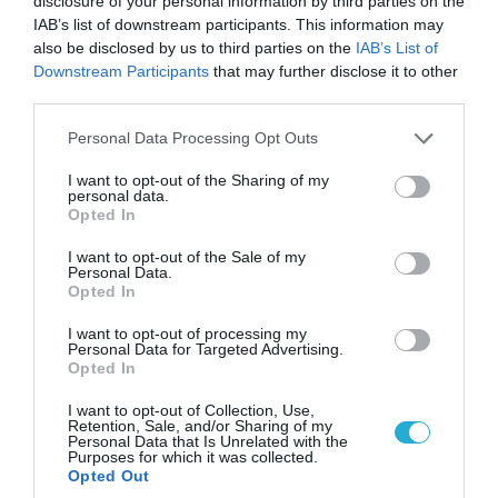
disclosure of your personal information by third parties on the
defencenet.gr
IAB’s list of downstream participants. This information may
also be disclosed by us to third parties on the
IAB’s List of
Downstream Participants
that may further disclose it to other
third parties.
Please note that this website/app uses one or more Google
20.10.2011 | 11:33
Personal Data Processing Opt Outs
services and may gather and store information including but
Συνάντηση στο ΓΕΝ με εκπροσώπους των
not limited to your visit or usage behaviour. You may click to
I want to opt-out of the Sharing of my
εταιρειών L-3 MAPPS COMMUNICATION και
personal data.
grant or deny consent to Google and its third-party tags to
Opted In
TelmAco
use your data for below specified purposes in below Google
consent section.
I want to opt-out of the Sale of my
Κινητικότητα παρατηρείται το τελευταίο χρονικό
Personal Data.
διάστημα στο θέμα του προγράμματος
Opted In
εκσυγχρονισμού των 4 φρεγατών ΜΕΚΟ 200 ΗΝ
I want to opt-out of processing my
τουλάχιστον σε ότι αφορά την παρουσίαση των
Personal Data for Targeted Advertising.
προτάσεων στο ΓΕΝ των εταιρειών που
Opted In
ενδιαφέρονται για το πρόγραμμα. Έτσι σήμερα και
I want to opt-out of Collection, Use,
την Παρασκευή θα επισκεφτούν το ΓΕΝ για στο
Retention, Sale, and/or Sharing of my
πλαίσιο εξέτασης/διερεύνησης προγράμματος
Personal Data that Is Unrelated with the
Purposes for which it was collected.
εκσυγχρονισμού των τεσσάρων φρεγατών ΜΕΚΟ 200
Opted Out
ΗΝ οι εκπρόσωποι της εταιρείας TelmAco (Δ.