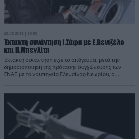
23.08.2011 | 18:09
Έκτακτη συνάντηση Ι.Σάφα με Ε.Βενιζέλο
και Π.Μπεγλίτη
Έκτακτη συνάντηση είχε το απόγευμα, μετά την
δημοσιοποίηση της πρότασης συγχώνευσης των
ΕΝΑΕ με τα ναυπηγεία Ελευσίνας-Νεωρίου, ο
ιδιοκτήτης των ΕΝΑΕ Ισκαντάρ Σάφα, με τους
υπουργούς Οικονομικών, Ε.Βενιζέλο και Εθνικής
Άμυνας Π.Μπεγλίτη, στο γραφείο του πρώτου. Πέρα
από την πρόταση για συγχώνευση και την
δημιουργία Ενιαίου Ναυπηγικού Φορέα, συζητήθηκε
και η απαίτηση του Ι.Σάφα να δωθούν επιπλέον 130
εκατ. ευρώ για το ναυπηγικό πρόγραμμα των
υποβρυχίων Type 214. Τμήμα ειδήσεων
defencenet.gr