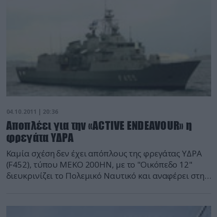
04.10.2011 | 20:36
Aποπλέει για την «ACTIVE ENDEAVOUR» η
φρεγάτα ΥΔΡΑ
Καμία σχέση δεν έχει απόπλους της φρεγάτας ΥΔΡΑ
(F452), τύπου ΜΕΚΟ 200ΗΝ, με το "Οικόπεδο 12"
διευκρινίζει το Πολεμικό Ναυτικό και αναφέρει στην
ανακοίνωσή του ότι "Η μετάβασή στην περιοχή της
Ανατολικής Μεσογείου εντάσσεται στο πλαίσιο της
ΝΑΤΟϊκής επιχείρησης «ACTIVE ENDEAVOUR» για την