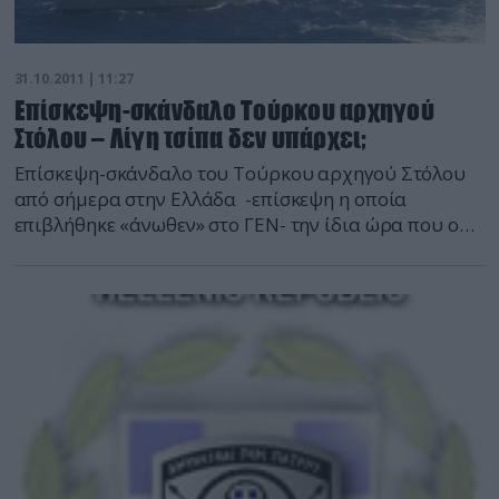
το Bad Bevensen του γερμανικού Ναυτικού και το
ισπανικό Duero.
31.10.2011 | 11:27
Επίσκεψη-σκάνδαλο Τούρκου αρχηγού
Στόλου – Λίγη τσίπα δεν υπάρχει;
Επίσκεψη-σκάνδαλο του Τούρκου αρχηγού Στόλου
από σήμερα στην Ελλάδα -επίσκεψη η οποία
επιβλήθηκε «άνωθεν» στο ΓΕΝ- την ίδια ώρα που ο
τουρκικός στόλος προβαίνει σε μείζονες προκλήσεις
σε Αιγαίο και ΝΑ Μεσόγειο. Σημειώνουμε όπως
φαίνεται και από τον σχετικό πίνακα του ΓΕΕΘΑ ότι
από την 1η Ιανουαρίου μέχρι και το Σεπτέμβριο
πραγματοποιήθηκαν 168 παραβιάσεις των Εθνικών
Χωρικών Υδάτων από σκάφη του τουρκικού Στόλου
τον διοικητή του οποίου η κυβέρνηση σξκέφτηκε