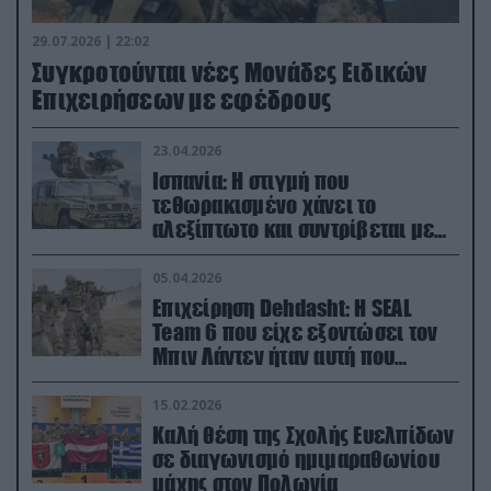
29.07.2026 | 22:02
Συγκροτούνται νέες Μονάδες Ειδικών
Επιχειρήσεων με εφέδρους
23.04.2026
Ισπανία: Η στιγμή που
τεθωρακισμένο χάνει το
αλεξίπτωτο και συντρίβεται με
ορμή στο έδαφος (βίντεο)
05.04.2026
Επιχείρηση Dehdasht: Η SEAL
Team 6 που είχε εξοντώσει τον
Μπιν Λάντεν ήταν αυτή που
διέσωσε τον πιλότο του F-15
15.02.2026
Καλή θέση της Σχολής Ευελπίδων
σε διαγωνισμό ημιμαραθωνίου
μάχης στον Πολωνία