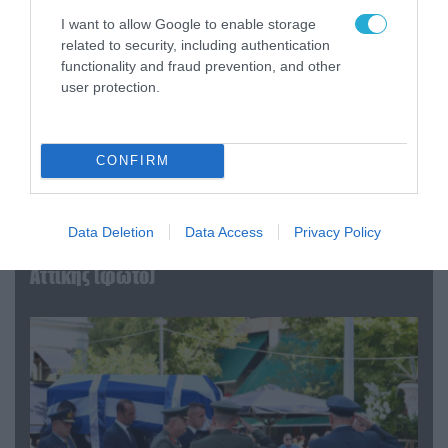
I want to allow Google to enable storage
related to security, including authentication
functionality and fraud prevention, and other
user protection.
CONFIRM
06.08.2026 | 09:03
«Οι εντελώς αθώοι»: Η ανάρτηση του Αρκά για
Data Deletion
Data Access
Privacy Policy
τα ζώα που χάθηκαν στις πυρκαγιές της
Αττικής (φωτο)