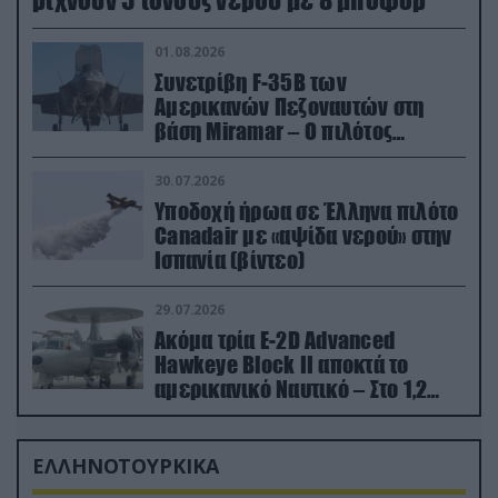
ρίχνουν 5 τόνους νερού με 8 μποφόρ
01.08.2026
Συνετρίβη F-35B των
Αμερικανών Πεζοναυτών στη
βάση Miramar – Ο πιλότος
εκτινάχθηκε εγκαίρως
30.07.2026
Υποδοχή ήρωα σε Έλληνα πιλότο
Canadair με «αψίδα νερού» στην
Ισπανία (βίντεο)
29.07.2026
Ακόμα τρία E-2D Advanced
Hawkeye Block II αποκτά το
αμερικανικό Ναυτικό – Στο 1,2
δισ.δολάρια το κόστος
ΕΛΛΗΝΟΤΟΥΡΚΙΚΑ