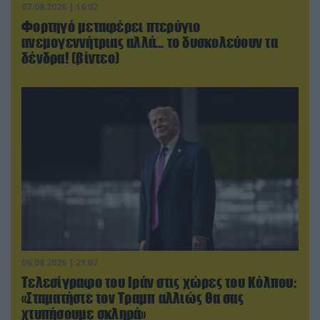
07.08.2026 | 16:02
Φορτηγό μεταφέρει πτερύγιο
ανεμογεννήτριας αλλά… το δυσκολεύουν τα
δένδρα! (βίντεο)
06.08.2026 | 21:02
Τελεσίγραφο του Ιράν στις χώρες του Κόλπου:
«Σταματήστε τον Τραμπ αλλιώς θα σας
χτυπήσουμε σκληρά»