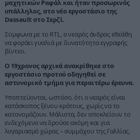
μαχητικών Ραφάλ και ήταν προσωρινός
υπάλληλος, στο νέο εργοστάσιο της
Dassault στο Σερζί.
Σύμφωνα με το RTL, ο νεαρός άνδρας εθεάθη
να φοράει γυαλιά με δυνατότητα εγγραφής
βίντεο.
Ο 19χρονος αρχικά ανακρίθηκε στο
εργοστάσιο προτού οδηγηθεί σε
αστυνομικό τμήμα για περαιτέρω έρευνα.
Υποπτεύονται, ωστόσο, ότι ο νεαρός είναι
κατάσκοπος ξένου κράτους, χωρίς να το
κατονομάζουν. Μάλιστα, δεν αποκλείουν το
ενδεχόμενο να δρούσε ακόμη και για
λογαριασμό χώρας – συμμάχου της Γαλλίας.