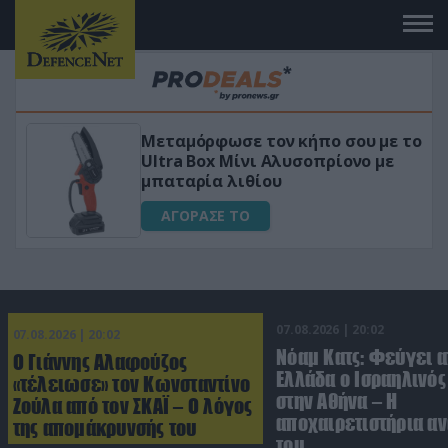
Μεταμόρφωσε τον κήπο σου με το
ικό
Ultra Box Μίνι Αλυσοπρίονο με
μπαταρία λιθίου
ΑΓΟΡΑΣΕ ΤΟ
07.08.2026 | 20:02
07.08.2026 | 20:02
Νόαμ Κατς: Φεύγει α
Ο Γιάννης Αλαφούζος
Ελλάδα ο Ισραηλινό
«τέλειωσε» τον Κωνσταντίνο
στην Αθήνα – Η
Ζούλα από τον ΣΚΑΪ – Ο λόγος
αποχαιρετιστήρια α
της απομάκρυνσής του
του