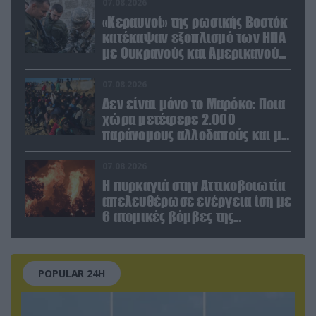
Ελλάδα και Κύπρο
07.08.2026
«Κεραυνοί» της ρωσικής Βοστόκ
κατέκαψαν εξοπλισμό των ΗΠΑ
με Ουκρανούς και Αμερικανούς
μισθοφόρους – Δείτε βίντεο
07.08.2026
Δεν είναι μόνο το Μαρόκο: Ποια
χώρα μετέφερε 2.000
παράνομους αλλοδαπούς και με
ναρκωτικά στην Ισπανία
(βίντεο)
07.08.2026
Η πυρκαγιά στην Αττικοβοιωτία
απελευθέρωσε ενέργεια ίση με
6 ατομικές βόμβες της
Χιροσίμα!
POPULAR 24H