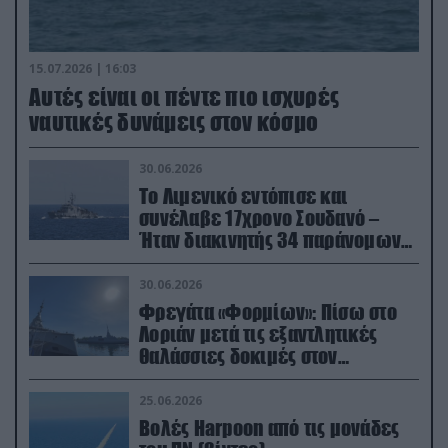
15.07.2026 | 16:03
Aυτές είναι οι πέντε πιο ισχυρές
ναυτικές δυνάμεις στον κόσμο
30.06.2026
Το Λιμενικό εντόπισε και
συνέλαβε 17χρονο Σουδανό –
Ήταν διακινητής 34 παράνομων
μεταναστών
30.06.2026
Φρεγάτα «Φορμίων»: Πίσω στο
Λοριάν μετά τις εξαντλητικές
θαλάσσιες δοκιμές στον
απαιτητικό Βισκαϊκό
25.06.2026
Βολές Harpoon από τις μονάδες