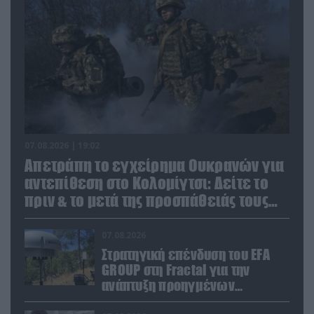
07.08.2026 | 19:02
Απετράπη το εγχείρημα Ουκρανών για
αντεπίθεση στο Κολομίγτσι: Δείτε το
πριν & το μετά της προσπάθειάς τους
(βίντεο)
07.08.2026
Στρατηγική επένδυση του EFA
GROUP στη Fractal για την
ανάπτυξη προηγμένων
αμυντικών τεχνολογιών σε