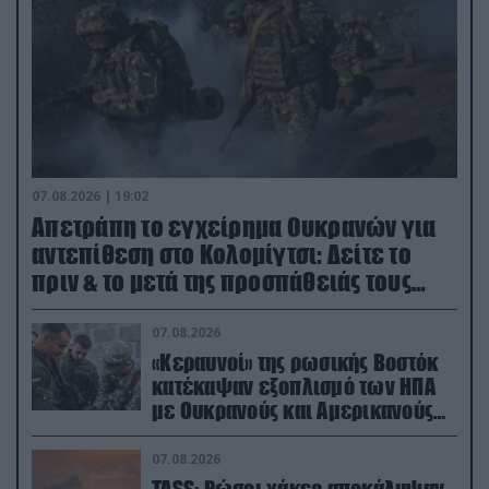
07.08.2026 | 19:02
Απετράπη το εγχείρημα Ουκρανών για
αντεπίθεση στο Κολομίγτσι: Δείτε το
πριν & το μετά της προσπάθειάς τους
(βίντεο)
07.08.2026
«Κεραυνοί» της ρωσικής Βοστόκ
κατέκαψαν εξοπλισμό των ΗΠΑ
με Ουκρανούς και Αμερικανούς
μισθοφόρους – Δείτε βίντεο
07.08.2026