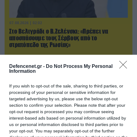
07.08.2026 | 02:02
Στο Βελιγράδι ο Β.Ζελένσκι: «Πρέπει να
αποσπάσουμε τους Σέρβους από το
στρατόπεδο της Ρωσίας»
Defencenet.gr -
Do Not Process My Personal
Information
If you wish to opt-out of the sale, sharing to third parties, or
processing of your personal or sensitive information for
targeted advertising by us, please use the below opt-out
section to confirm your selection. Please note that after your
opt-out request is processed you may continue seeing
interest-based ads based on personal information utilized by
us or personal information disclosed to third parties prior to
your opt-out. You may separately opt-out of the further
07.08.2026 | 08:02