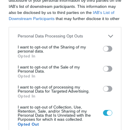
disclosure of your personal information by third parties on the
Οι ρωσικές δυνάμεις απέχουν μόλις 5 χλμ.
IAB’s list of downstream participants. This information may
από Σλαβιάνσκ και Κραματόρσκ στο Ντονέτσκ
also be disclosed by us to third parties on the
IAB’s List of
Downstream Participants
that may further disclose it to other
third parties.
ΠΟΛΙΤΙΚΗ
Please note that this website/app uses one or more Google
Personal Data Processing Opt Outs
services and may gather and store information including but
not limited to your visit or usage behaviour. You may click to
I want to opt-out of the Sharing of my
personal data.
grant or deny consent to Google and its third-party tags to
Opted In
use your data for below specified purposes in below Google
consent section.
I want to opt-out of the Sale of my
Personal Data.
Opted In
I want to opt-out of processing my
Personal Data for Targeted Advertising.
Opted In
I want to opt-out of Collection, Use,
Retention, Sale, and/or Sharing of my
07.08.2026 | 20:02
Personal Data that Is Unrelated with the
Ο Γιάννης Αλαφούζος «τέλειωσε» τον
Purposes for which it was collected.
Opted Out
Κωνσταντίνο Ζούλα από τον ΣΚΑΪ – Ο λόγος της