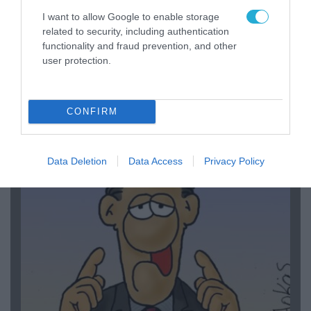
I want to allow Google to enable storage
related to security, including authentication
functionality and fraud prevention, and other
user protection.
06.08.2026 | 14:02
«Επιχείρηση ελεύθερα πεζοδρόμια» στην
Αθήνα: Απομακρύνθηκαν παράνομα
CONFIRM
αντικείμενα από κοινόχρηστους χώρους
Data Deletion
Data Access
Privacy Policy