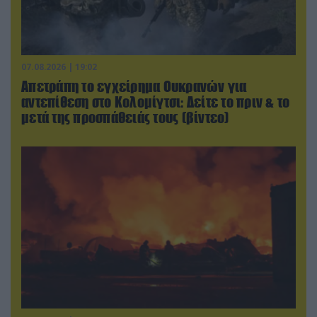
07.08.2026 | 19:02
Απετράπη το εγχείρημα Ουκρανών για
αντεπίθεση στο Κολομίγτσι: Δείτε το πριν & το
μετά της προσπάθειάς τους (βίντεο)