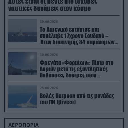
Aυτές είναι οι πέντε πιο ισχυρές
ναυτικές δυνάμεις στον κόσμο
30.06.2026
Το Λιμενικό εντόπισε και
συνέλαβε 17χρονο Σουδανό –
Ήταν διακινητής 34 παράνομων
μεταναστών
30.06.2026
Φρεγάτα «Φορμίων»: Πίσω στο
Λοριάν μετά τις εξαντλητικές
θαλάσσιες δοκιμές στον
απαιτητικό Βισκαϊκό
25.06.2026
Βολές Harpoon από τις μονάδες
του ΠΝ (βίντεο)
ΑΕΡΟΠΟΡΙΑ