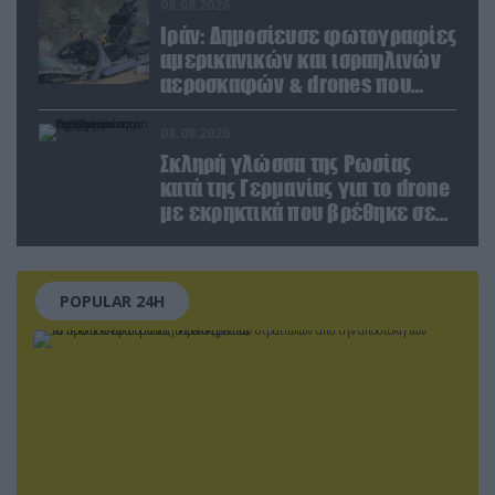
Ζαπορίζια
08.08.2026
Ιράν: Δημοσίευσε φωτογραφίες
αμερικανικών και ισραηλινών
αεροσκαφών & drones που
καταρρίφθηκαν
08.08.2026
Σκληρή γλώσσα της Ρωσίας
κατά της Γερμανίας για το drone
με εκρηκτικά που βρέθηκε σε
αεροδρόμιο της Λειψίας
POPULAR 24H