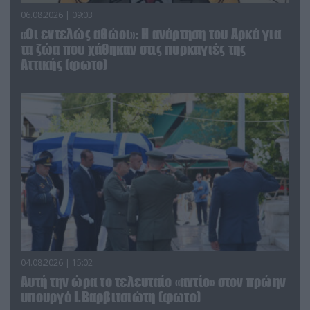
06.08.2026 | 09:03
«Οι εντελώς αθώοι»: Η ανάρτηση του Αρκά για
τα ζώα που χάθηκαν στις πυρκαγιές της
Αττικής (φωτο)
04.08.2026 | 15:02
Αυτή την ώρα το τελευταίο «αντίο» στον πρώην
υπουργό Ι.Βαρβιτσιώτη (φωτο)