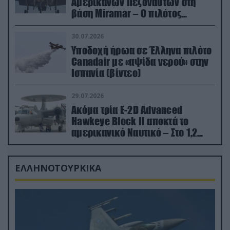
Αμερικανών Πεζοναυτών στη
βάση Miramar – Ο πιλότος
εκτινάχθηκε εγκαίρως
30.07.2026
Υποδοχή ήρωα σε Έλληνα πιλότο
Canadair με «αψίδα νερού» στην
Ισπανία (βίντεο)
29.07.2026
Ακόμα τρία E-2D Advanced
Hawkeye Block II αποκτά το
αμερικανικό Ναυτικό – Στο 1,2
δισ.δολάρια το κόστος
ΕΛΛΗΝΟΤΟΥΡΚΙΚΑ