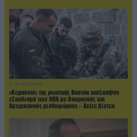
07.08.2026 | 18:02
«Κεραυνοί» της ρωσικής Βοστόκ κατέκαψαν
εξοπλισμό των ΗΠΑ με Ουκρανούς και
Αμερικανούς μισθοφόρους – Δείτε βίντεο