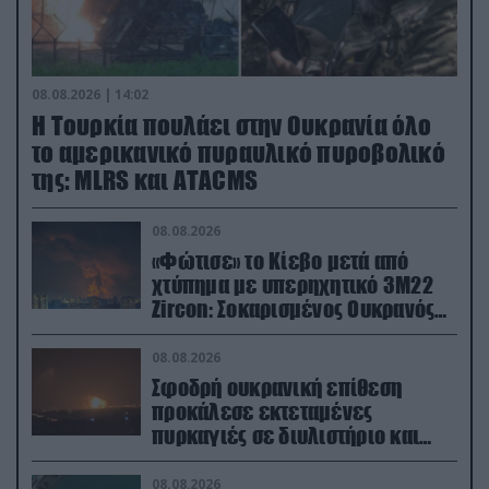
08.08.2026 | 14:02
Η Τουρκία πουλάει στην Ουκρανία όλο
το αμερικανικό πυραυλικό πυροβολικό
της: MLRS και ΑΤΑCMS
08.08.2026
«Φώτισε» το Κίεβο μετά από
χτύπημα με υπερηχητικό 3M22
Zircon: Σοκαρισμένος Ουκρανός
κατέγραψε τη στιγμή (βίντεο)
08.08.2026
Σφοδρή ουκρανική επίθεση
προκάλεσε εκτεταμένες
πυρκαγιές σε διυλιστήριο και
υποδομές της ρωσικής Rosneft
(βίντεο)
08.08.2026