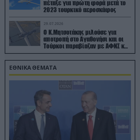
πέταξε για πρώτη φορά μετά το
2023 τουρκικό αεροσκάφος
29.07.2026
Ο Κ.Μητσοτάκης μιλούσε για
αποτροπή στο Αγαθονήσι και οι
Τούρκοι παραβίαζαν με ΑΦΝΣ και
drone
ΕΘΝΙΚΑ ΘΕΜΑΤΑ