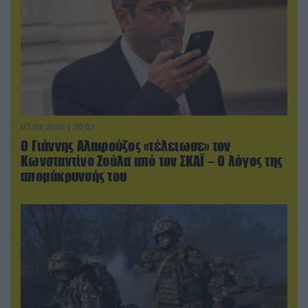
07.08.2026 | 20:02
Ο Γιάννης Αλαφούζος «τέλειωσε» τον
Κωνσταντίνο Ζούλα από τον ΣΚΑΪ – Ο λόγος της
απομάκρυνσής του