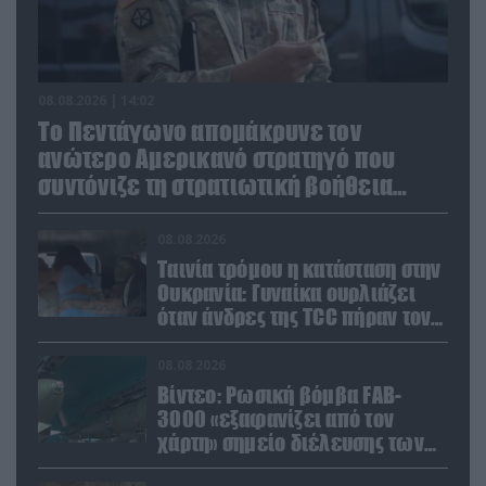
08.08.2026 | 14:02
Το Πεντάγωνο απομάκρυνε τον
ανώτερο Αμερικανό στρατηγό που
συντόνιζε τη στρατιωτική βοήθεια
προς την Ουκρανία
08.08.2026
Ταινία τρόμου η κατάσταση στην
Ουκρανία: Γυναίκα ουρλιάζει
όταν άνδρες της TCC πήραν τον
σύντροφό της (βίντεο)
08.08.2026
Βίντεο: Ρωσική βόμβα FAB-
3000 «εξαφανίζει από τον
χάρτη» σημείο διέλευσης των
ουκρανικών δυνάμεων στην