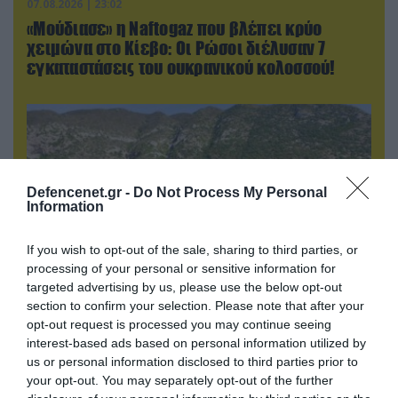
07.08.2026 | 23:02
«Μούδιασε» η Naftogaz που βλέπει κρύο
χειμώνα στο Κίεβο: Οι Ρώσοι διέλυσαν 7
εγκαταστάσεις του ουκρανικού κολοσσού!
Defencenet.gr -
Do Not Process My Personal
Information
If you wish to opt-out of the sale, sharing to third parties, or
processing of your personal or sensitive information for
targeted advertising by us, please use the below opt-out
section to confirm your selection. Please note that after your
07.08.2026 | 11:02
opt-out request is processed you may continue seeing
interest-based ads based on personal information utilized by
Κλειστή μέχρι νεωτέρας η παραλία
us or personal information disclosed to third parties prior to
Λυκοδήμου στα Κύθηρα για λόγους ασφαλείας
your opt-out. You may separately opt-out of the further