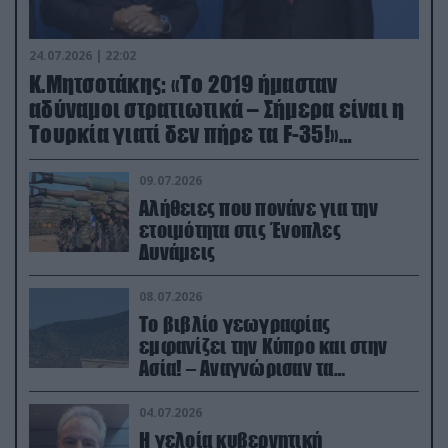
24.07.2026 | 22:02
Κ.Μητσοτάκης: «Το 2019 ήμασταν
αδύναμοι στρατιωτικά – Σήμερα είναι η
Τουρκία γιατί δεν πήρε τα F-35!»
(βίντεο)
09.07.2026
Αλήθειες που πονάνε για την
ετοιμότητα στις Ένοπλες
Δυνάμεις
08.07.2026
Το βιβλίο γεωγραφίας
εμφανίζει την Κύπρο και στην
Ασία! – Αναγνώρισαν τα
κατεχόμενα; (φωτο)
04.07.2026
Η γελοία κυβερνητική