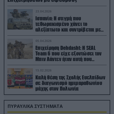
23.04.2026
Ισπανία: Η στιγμή που
τεθωρακισμένο χάνει το
αλεξίπτωτο και συντρίβεται με
ορμή στο έδαφος (βίντεο)
05.04.2026
Επιχείρηση Dehdasht: Η SEAL
Team 6 που είχε εξοντώσει τον
Μπιν Λάντεν ήταν αυτή που
διέσωσε τον πιλότο του F-15
15.02.2026
Καλή θέση της Σχολής Ευελπίδων
σε διαγωνισμό ημιμαραθωνίου
μάχης στον Πολωνία
ΠΥΡΑΥΛΙΚΑ ΣΥΣΤΗΜΑΤΑ