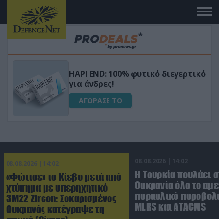
Μεταμόρφωσε τον κήπο σου με το
ικό
Ultra Box Μίνι Αλυσοπρίονο με
μπαταρία λιθίου
ΑΓΟΡΑΣΕ ΤΟ
08.08.2026 | 14:02
08.08.2026 | 14:02
Η Τουρκία πουλάει σ
«Φώτισε» το Κίεβο μετά από
Ουκρανία όλο το αμε
χτύπημα με υπερηχητικό
πυραυλικό πυροβολι
3M22 Zircon: Σοκαρισμένος
MLRS και ΑΤΑCMS
Ουκρανός κατέγραψε τη