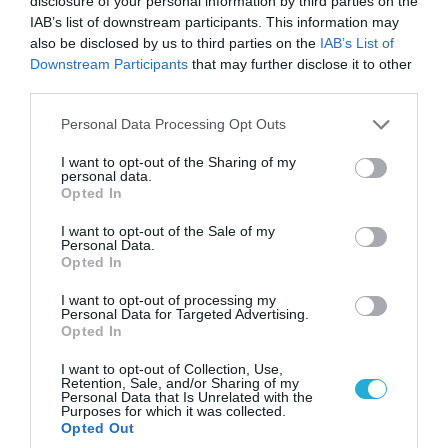
disclosure of your personal information by third parties on the
IAB’s list of downstream participants. This information may
ΠΟΛΙΤΙΚΗ
also be disclosed by us to third parties on the
IAB’s List of
Downstream Participants
that may further disclose it to other
third parties.
Please note that this website/app uses one or more Google
Personal Data Processing Opt Outs
services and may gather and store information including but
not limited to your visit or usage behaviour. You may click to
I want to opt-out of the Sharing of my
personal data.
grant or deny consent to Google and its third-party tags to
Opted In
use your data for below specified purposes in below Google
consent section.
I want to opt-out of the Sale of my
Personal Data.
Opted In
I want to opt-out of processing my
08.08.2026 | 09:02
Personal Data for Targeted Advertising.
Opted In
«Η απόλυτη τραγωδία»: Η «αιχμηρή» ανάρτηση
του Αρκά για τα τατουάζ (φωτο)
I want to opt-out of Collection, Use,
Retention, Sale, and/or Sharing of my
Personal Data that Is Unrelated with the
Purposes for which it was collected.
Opted Out