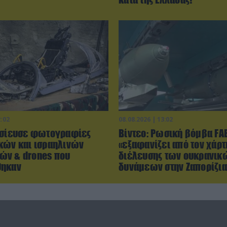
2:02
08.08.2026 | 13:02
οσίευσε φωτογραφίες
Βίντεο: Ρωσική βόμβα F
κών και ισραηλινών
«εξαφανίζει από τον χάρτ
ών & drones που
διέλευσης των ουκρανικ
θηκαν
δυνάμεων στην Ζαπορίζια