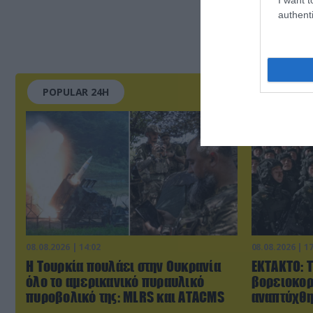
authenti
POPULAR 24H
08.08.2026 | 14:02
08.08.2026 | 1
Η Τουρκία πουλάει στην Ουκρανία
ΕΚΤΑΚΤΟ: 
όλο το αμερικανικό πυραυλικό
βορειοκορ
πυροβολικό της: MLRS και ΑΤΑCMS
αναπτύχθη