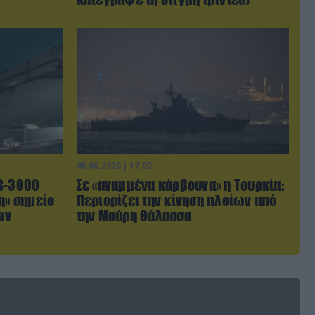
08.08.2026 | 17:02
AB-3000
Σε «αναμμένα κάρβουνα» η Τουρκία:
η» σημείο
Περιορίζει την κίνηση πλοίων από
ών
την Μαύρη Θάλασσα