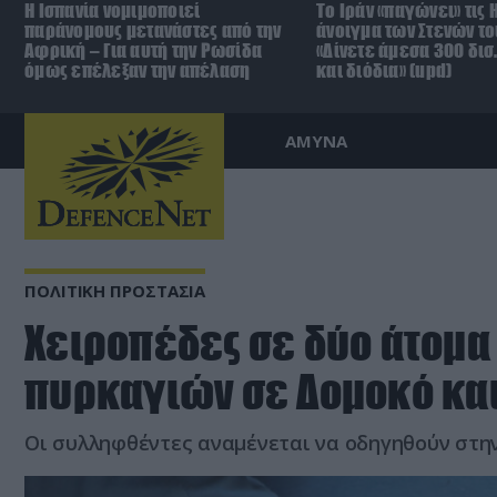
Η Ισπανία νομιμοποιεί
Το Ιράν «παγώνει» τις 
παράνομους μετανάστες από την
άνοιγμα των Στενών το
Αφρική – Για αυτή την Ρωσίδα
«Δίνετε άμεσα 300 δισ
όμως επέλεξαν την απέλαση
και διόδια» (upd)
ΑΜΥΝΑ
ΠΟΛΙΤΙΚΗ ΠΡΟΣΤΑΣΙΑ
Χειροπέδες σε δύο άτομα
πυρκαγιών σε Δομοκό και
Οι συλληφθέντες αναμένεται να οδηγηθούν στην