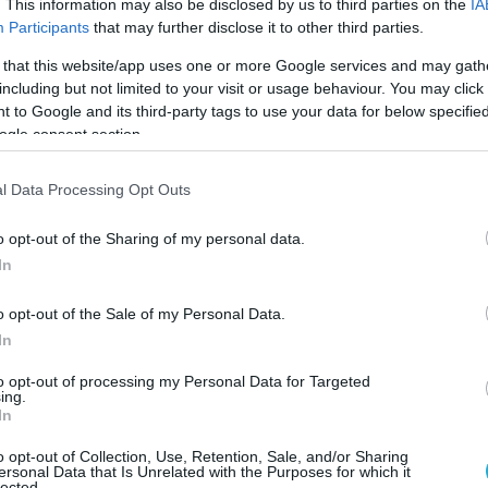
τοφώρου.
. This information may also be disclosed by us to third parties on the
IA
Participants
that may further disclose it to other third parties.
τις 12:30, δεύτερη φωτιά εκδηλώθηκε στα
 that this website/app uses one or more Google services and may gath
ίνας, αυτή τη φορά κατά τη διάρκεια
including but not limited to your visit or usage behaviour. You may click 
μετάλλων με ηλεκτρικό τροχό. Οι αρχές
 to Google and its third-party tags to use your data for below specifi
ogle consent section.
σύλληψη ενός 61χρονου, καθώς δεν είχαν
ίτητα μέτρα πυρασφάλειας. Η φωτιά έκαψε
l Data Processing Opt Outs
έμματα, ενώ στον άνδρα επιβλήθηκε και
ν 4.000 ευρώ.
o opt-out of the Sharing of my personal data.
In
 αναμένεται να οδηγηθούν στην αρμόδια
.
o opt-out of the Sale of my Personal Data.
In
Ο ΑΡΘΡΟ
to opt-out of processing my Personal Data for Targeted
ing.
In
o opt-out of Collection, Use, Retention, Sale, and/or Sharing
ersonal Data that Is Unrelated with the Purposes for which it
lected.