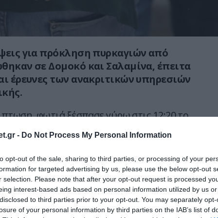
ψεις για πρόκληση πυρκαγιών από
θηκαν σε Δομοκό και Σαλαμίνα, έπειτα
αι έρευνες των ανακριτικών υπηρεσιών
ικής.
πτωση, φωτιά ξέσπασε γύρω στις 12:20 το
ντασιά Δομοκού στη Φθιώτιδα, κατά τη
t.gr -
Do Not Process My Personal Information
κών εργασιών. Σύμφωνα με τα ευρήματα, ένας
εσε την πυρκαγιά όταν μεταλλικό εξάρτημα
to opt-out of the sale, sharing to third parties, or processing of your per
ήματος ήρθε σε επαφή με πέτρα,
formation for targeted advertising by us, please use the below opt-out s
πινθήρα που άναψε τη φωτιά. Από την
r selection. Please note that after your opt-out request is processed y
eing interest-based ads based on personal information utilized by us or
 περίπου τρία στρέμματα, με τις φλόγες να
disclosed to third parties prior to your opt-out. You may separately opt-
κή έκταση, ενώ ο άνδρας συνελήφθη στο
losure of your personal information by third parties on the IAB’s list of