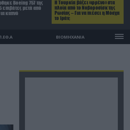
Η Τουρκία βάζει «φρένο» στα
ώθηκε Boeing 757 της
πλοία από το Νοβοροσίσκ της
5 επιβάτες μετά από
Ρωσίας – Για να πιέσει η Μόσχα
ια καπνό
το Ιράν;
Π.ΕΘ.Α
ΒΙΟΜΗΧΑΝΙΑ