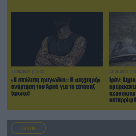
08.08.2026 | 09:02
08.08.2026 | 1
«Η απόλυτη τραγωδία»: Η «αιχμηρή»
Ιράν: Δημ
ανάρτηση του Αρκά για τα τατουάζ
αμερικανι
(φωτο)
αεροσκαφ
καταρρίφ
ΠΟΛΙΤΙΚΗ