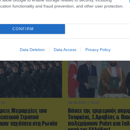
cation functionality and fraud prevention, and other user protection.
CONFIRM
Data Deletion
Data Access
Privacy Policy
7:02
08.08.2026 | 18:02
Τρεις Μεραρχίες του
Βάσει της τριμερούς συμ
εατικού Στρατού
Τουρκίας, Σ.Αραβίας & Πακ
καν ταχύτατα στη Ρωσία
πολεμήσουν Ριάντ και Ισ
κατά της Ελλάδας!