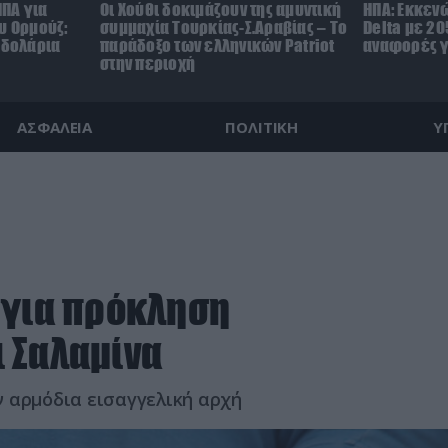
ΗΠΑ για
Οι Χούθι δοκιμάζουν της αμυντική
ΗΠΑ: Εκκεν
υ Ορμούζ:
συμμαχία Τουρκίας-Σ.Αραβίας – Το
Delta με 20
.δολάρια
παράδοξο των ελληνικών Patriot
αναφορές γ
στην περιοχή
ΑΣΦΑΛΕΙΑ
ΠΟΛΙΤΙΚΗ
Υ
 για πρόκληση
 Σαλαμίνα
 αρμόδια εισαγγελική αρχή