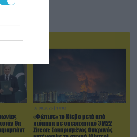
08.08.2026 | 14:02
φωνίας
«Φώτισε» το Κίεβο μετά από
ιστάν θα
χτύπημα με υπερηχητικό 3M22
λαμαμπάντ
Zircon: Σοκαρισμένος Ουκρανός
κατέγραψε τη στιγμή (βίντεο)