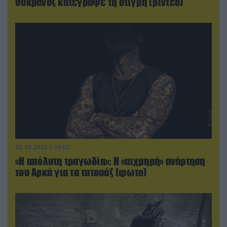
Ουκρανός κατέγραψε τη στιγμή (βίντεο)
08.08.2026 | 09:02
«Η απόλυτη τραγωδία»: Η «αιχμηρή» ανάρτηση
του Αρκά για τα τατουάζ (φωτο)