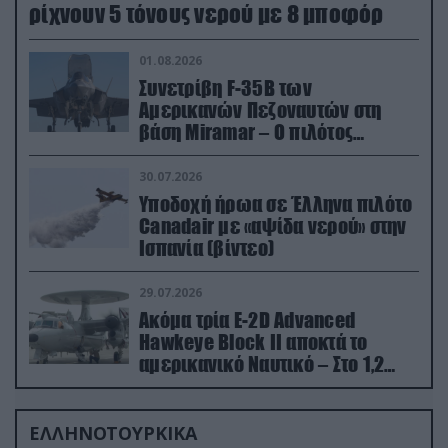
ρίχνουν 5 τόνους νερού με 8 μποφόρ
01.08.2026
Συνετρίβη F-35B των
Αμερικανών Πεζοναυτών στη
βάση Miramar – Ο πιλότος
εκτινάχθηκε εγκαίρως
30.07.2026
Υποδοχή ήρωα σε Έλληνα πιλότο
Canadair με «αψίδα νερού» στην
Ισπανία (βίντεο)
29.07.2026
Ακόμα τρία E-2D Advanced
Hawkeye Block II αποκτά το
αμερικανικό Ναυτικό – Στο 1,2
δισ.δολάρια το κόστος
ΕΛΛΗΝΟΤΟΥΡΚΙΚΑ