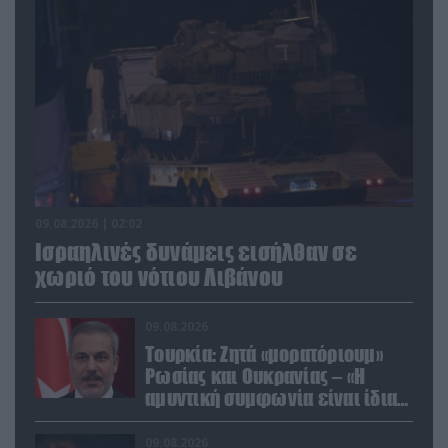
09.08.2026 | 02:02
Ισραηλινές δυνάμεις εισήλθαν σε
χωριό του νότιου Λιβάνου
09.08.2026
Τουρκία: Ζητά «μορατόριουμ»
Ρωσίας και Ουκρανίας – «Η
αμυντική συμφωνία είναι ίδια
με το άρθρο 5 του ΝΑΤΟ» (upd)
09.08.2026