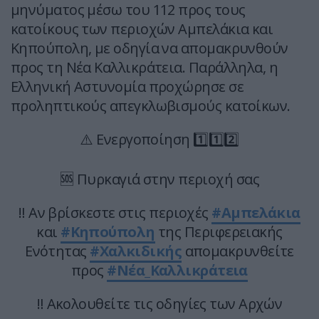
μηνύματος μέσω του 112 προς τους
κατοίκους των περιοχών Αμπελάκια και
Κηπούπολη, με οδηγία να απομακρυνθούν
προς τη Νέα Καλλικράτεια. Παράλληλα, η
Ελληνική Αστυνομία προχώρησε σε
προληπτικούς απεγκλωβισμούς κατοίκων.
⚠️ Ενεργοποίηση 1️⃣1️⃣2️⃣
🆘 Πυρκαγιά στην περιοχή σας
‼️ Αν βρίσκεστε στις περιοχές
#Αμπελάκια
και
#Κηπούπολη
της Περιφερειακής
Ενότητας
#Χαλκιδικής
απομακρυνθείτε
προς
#Νέα_Καλλικράτεια
‼️ Ακολουθείτε τις οδηγίες των Αρχών