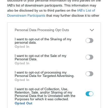
disclosure of your personal information by third parties on the
IAB’s list of downstream participants. This information may
also be disclosed by us to third parties on the
IAB’s List of
Downstream Participants
that may further disclose it to other
third parties.
08.08.2026 | 13:02
Βίντεο: Ρωσική βόμβα FAB-3000 «εξαφανίζει
Please note that this website/app uses one or more Google
Personal Data Processing Opt Outs
από τον χάρτη» σημείο διέλευσης των
services and may gather and store information including but
ουκρανικών δυνάμεων στην Ζαπορίζια
not limited to your visit or usage behaviour. You may click to
I want to opt-out of the Sharing of my
personal data.
grant or deny consent to Google and its third-party tags to
Opted In
use your data for below specified purposes in below Google
consent section.
I want to opt-out of the Sale of my
Personal Data.
Opted In
I want to opt-out of processing my
Personal Data for Targeted Advertising.
Opted In
I want to opt-out of Collection, Use,
Retention, Sale, and/or Sharing of my
Personal Data that Is Unrelated with the
Purposes for which it was collected.
Opted Out
08.08.2026 | 17:02