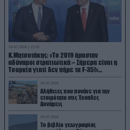
24.07.2026 | 22:02
Κ.Μητσοτάκης: «Το 2019 ήμασταν
αδύναμοι στρατιωτικά – Σήμερα είναι η
Τουρκία γιατί δεν πήρε τα F-35!»
(βίντεο)
09.07.2026
Αλήθειες που πονάνε για την
ετοιμότητα στις Ένοπλες
Δυνάμεις
08.07.2026
Το βιβλίο γεωγραφίας