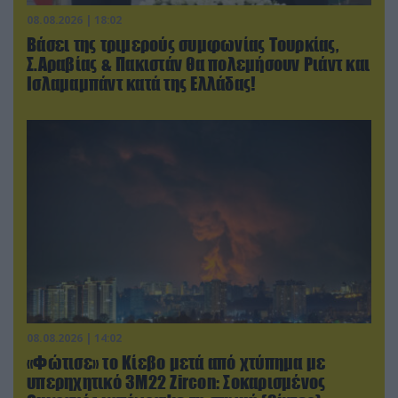
08.08.2026 | 18:02
Βάσει της τριμερούς συμφωνίας Τουρκίας,
Σ.Αραβίας & Πακιστάν θα πολεμήσουν Ριάντ και
Ισλαμαμπάντ κατά της Ελλάδας!
08.08.2026 | 14:02
«Φώτισε» το Κίεβο μετά από χτύπημα με
υπερηχητικό 3M22 Zircon: Σοκαρισμένος