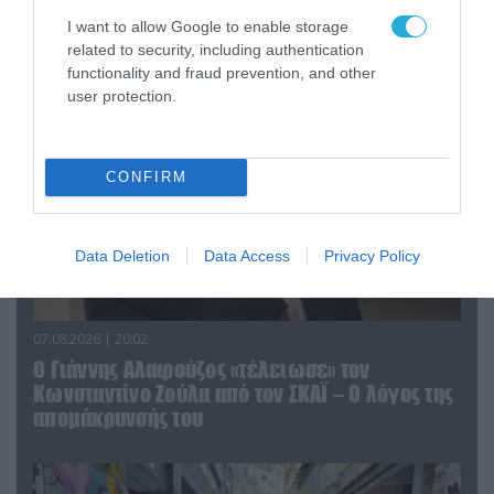
του Αρκά για τα τατουάζ (φωτο)
I want to allow Google to enable storage
related to security, including authentication
functionality and fraud prevention, and other
user protection.
CONFIRM
Data Deletion
Data Access
Privacy Policy
07.08.2026 | 20:02
Ο Γιάννης Αλαφούζος «τέλειωσε» τον
Κωνσταντίνο Ζούλα από τον ΣΚΑΪ – Ο λόγος της
απομάκρυνσής του