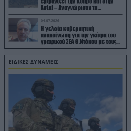
εμφανίζει την Κύπρο και στην
Ασία! – Αναγνώρισαν τα
κατεχόμενα; (φωτο)
04.07.2026
Η γελοία κυβερνητική
ανακοίνωση για την γκάφα του
γραφικού ΣΕΑ Θ.Ντόκου με τους
Ρώσους φαρσέρ
ΕΙΔΙΚΕΣ ΔΥΝΑΜΕΙΣ