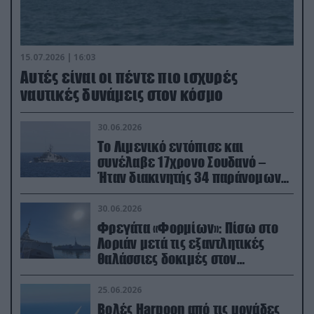
15.07.2026 | 16:03
Aυτές είναι οι πέντε πιο ισχυρές
ναυτικές δυνάμεις στον κόσμο
30.06.2026
Το Λιμενικό εντόπισε και
συνέλαβε 17χρονο Σουδανό –
Ήταν διακινητής 34 παράνομων
μεταναστών
30.06.2026
Φρεγάτα «Φορμίων»: Πίσω στο
Λοριάν μετά τις εξαντλητικές
θαλάσσιες δοκιμές στον
απαιτητικό Βισκαϊκό
25.06.2026
Βολές Harpoon από τις μονάδες