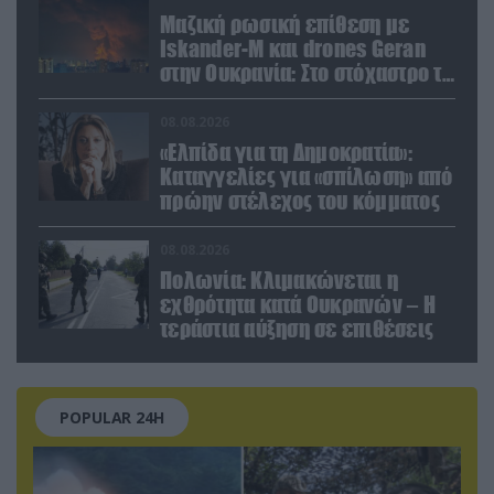
Μαζική ρωσική επίθεση με
Iskander-M και drones Geran
στην Ουκρανία: Στο στόχαστρο το
εργοστάσιο των Flamingo
08.08.2026
«Ελπίδα για τη Δημοκρατία»:
Καταγγελίες για «σπίλωση» από
πρώην στέλεχος του κόμματος
08.08.2026
Πολωνία: Κλιμακώνεται η
εχθρότητα κατά Ουκρανών – Η
τεράστια αύξηση σε επιθέσεις
POPULAR 24H