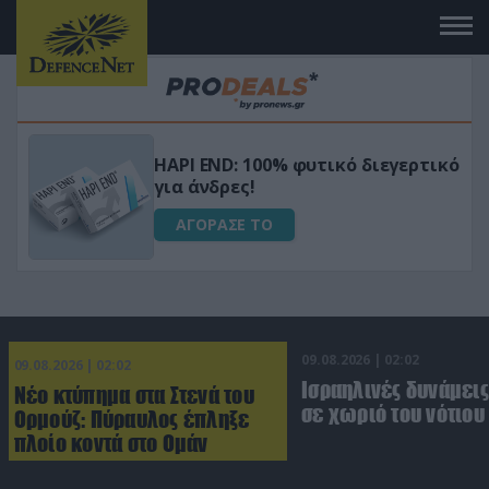
Μεταμόρφωσε τον κήπο σου με το
ικό
Ultra Box Μίνι Αλυσοπρίονο με
μπαταρία λιθίου
ΑΓΟΡΑΣΕ ΤΟ
09.08.2026 | 02:02
09.08.2026 | 02:02
Ισραηλινές δυνάμεις
Νέο κτύπημα στα Στενά του
σε χωριό του νότιου
Ορμούζ: Πύραυλος έπληξε
πλοίο κοντά στο Ομάν