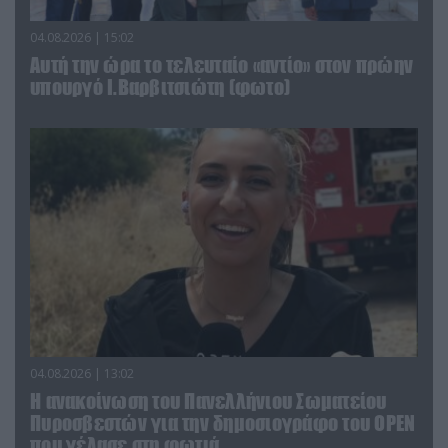
04.08.2026 | 15:02
Αυτή την ώρα το τελευταίο «αντίο» στον πρώην
υπουργό Ι.Βαρβιτσιώτη (φωτο)
04.08.2026 | 13:02
Η ανακοίνωση του Πανελλήνιου Σωματείου
Πυροσβεστών για την δημοσιογράφο του OPEN
που γέλασε στη φωτιά