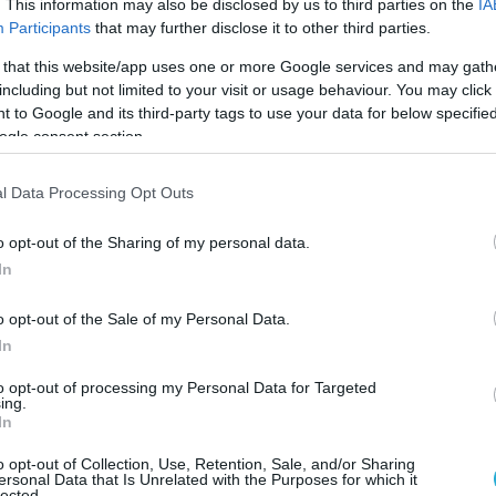
. This information may also be disclosed by us to third parties on the
IA
Participants
that may further disclose it to other third parties.
 that this website/app uses one or more Google services and may gath
including but not limited to your visit or usage behaviour. You may click 
 to Google and its third-party tags to use your data for below specifi
ogle consent section.
l Data Processing Opt Outs
o opt-out of the Sharing of my personal data.
In
ει κυρίως γεωργικές εκτάσεις με καλάμια
o opt-out of the Sale of my Personal Data.
ώ οι ισχυροί άνεμοι δυσκολεύουν
In
ργο της κατάσβεσης. Σύμφωνα με νεότερες
to opt-out of processing my Personal Data for Targeted
ι φλόγες πλησιάζουν τα πρώτα σπίτια
ing.
In
o opt-out of Collection, Use, Retention, Sale, and/or Sharing
ersonal Data that Is Unrelated with the Purposes for which it
lected.