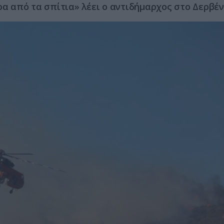
ρα από τα σπίτια» λέει ο αντιδήμαρχος στο Δερβέν