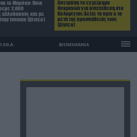
Απετράπη το εγχείρημα
όνο το Μαρόκο: Ποια
Ουκρανών για αντεπίθεση στο
φερε 2.000
Κολομίγτσι: Δείτε το πριν & το
 αλλοδαπούς και με
μετά της προσπάθειάς τους
την Ισπανία (βίντεο)
(βίντεο)
Π.ΕΘ.Α
ΒΙΟΜΗΧΑΝΙΑ