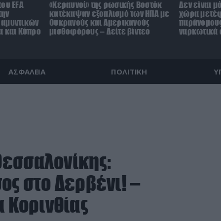
του EFA
«Κεραυνοί» της ρωσικής Βοστόκ
Δεν είναι μ
την
κατέκαψαν εξοπλισμό των ΗΠΑ με
χώρα μετέ
 αμυντικών
Ουκρανούς και Αμερικανούς
παράνομους
α και Κύπρο
μισθοφόρους – Δείτε βίντεο
ναρκωτικά σ
ΑΣΦΑΛΕΙΑ
ΠΟΛΙΤΙΚΗ
Υ
Θεσσαλονίκης:
ος στο Δερβένι! –
α Κορινθίας