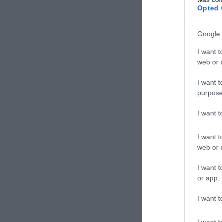
Opted 
Google 
I want t
web or d
I want t
purpose
I want 
I want t
web or d
I want t
or app.
στο Δερβένι.
I want t
Λίγο πριν τις 1
I want t