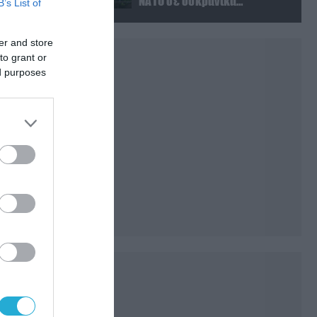
ΝΑΤΟ σε ουκρανικά
B’s List of
πλήγματα σε στόχους στο
ρωσικό έδαφος!
er and store
to grant or
ed purposes