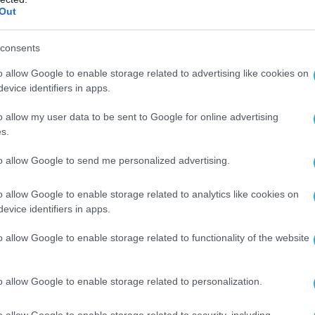
Out
consents
o allow Google to enable storage related to advertising like cookies on
evice identifiers in apps.
o allow my user data to be sent to Google for online advertising
s.
to allow Google to send me personalized advertising.
o allow Google to enable storage related to analytics like cookies on
evice identifiers in apps.
o allow Google to enable storage related to functionality of the website
o allow Google to enable storage related to personalization.
7:00 το απόγευμα εστάλη μήνυμα εκκένωσης
o allow Google to enable storage related to security, including