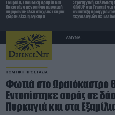
Τουρκία, Σαουδική Αραβία και
Στρατηγική επένδυση 
Πακιστάν υπέγραψαν αμυντική
GROUP στη Fractal για 
συμφωνία: «Δεν στοχεύει καμία
ανάπτυξη προηγμένων
χώρα» λέει η Άγκυρα
τεχνολογιών σε Ελλάδ
ΑΜΥΝΑ
ΠΟΛΙΤΙΚΗ ΠΡΟΣΤΑΣΙΑ
Φωτιά στο Ωραιόκαστρο 
Εντοπίστηκε σορός σε δάσ
Πυρκαγιά και στα Εξαμίλι