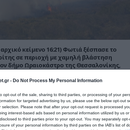
αρχικό κείμενο 16:21) Φωτιά ξέσπασε το
ρίτης σε περιοχή με χαμηλή βλάστηση
τον δήμο Ωραιοκάστρο της Θεσσαλονίκης,
ερα εντοπίστηκε σορός στην περιοχή.
t.gr -
Do Not Process My Personal Information
ειρούν 105 πυροσβέστες, τρεις ομάδες
των, 31 οχήματα, ενώ από αέρος επιχειρούν
to opt-out of the sale, sharing to third parties, or processing of your per
formation for targeted advertising by us, please use the below opt-out s
r selection. Please note that after your opt-out request is processed y
eing interest-based ads based on personal information utilized by us or
disclosed to third parties prior to your opt-out. You may separately opt-
losure of your personal information by third parties on the IAB’s list of