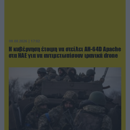
09.08.2026 | 17:02
Η κυβέρνηση έτοιμη να στείλει AH-64D Apache
στα ΗΑΕ για να αντιμετωπίσουν ιρανικά drone