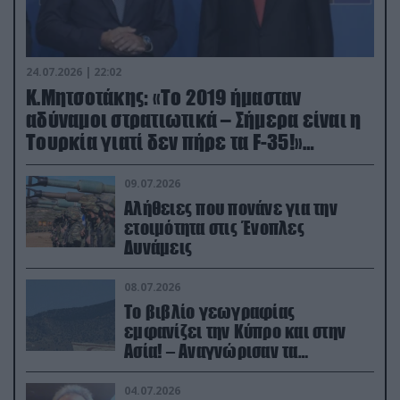
24.07.2026 | 22:02
Κ.Μητσοτάκης: «Το 2019 ήμασταν
αδύναμοι στρατιωτικά – Σήμερα είναι η
Τουρκία γιατί δεν πήρε τα F-35!»
(βίντεο)
09.07.2026
Αλήθειες που πονάνε για την
ετοιμότητα στις Ένοπλες
Δυνάμεις
08.07.2026
Το βιβλίο γεωγραφίας
εμφανίζει την Κύπρο και στην
Ασία! – Αναγνώρισαν τα
κατεχόμενα; (φωτο)
04.07.2026