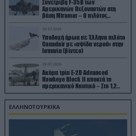
Συνετρίβη F-35B των
Αμερικανών Πεζοναυτών στη
βάση Miramar – Ο πιλότος
εκτινάχθηκε εγκαίρως
30.07.2026
Υποδοχή ήρωα σε Έλληνα πιλότο
Canadair με «αψίδα νερού» στην
Ισπανία (βίντεο)
29.07.2026
Ακόμα τρία E-2D Advanced
Hawkeye Block II αποκτά το
αμερικανικό Ναυτικό – Στο 1,2
δισ.δολάρια το κόστος
ΕΛΛΗΝΟΤΟΥΡΚΙΚΑ