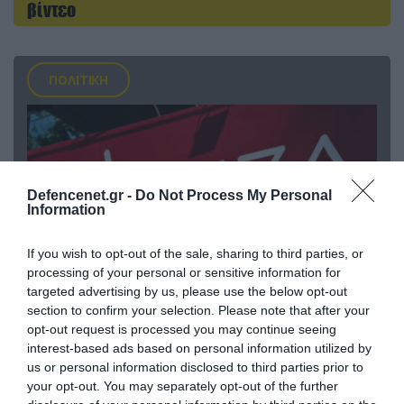
βίντεο
ΠΟΛΙΤΙΚΗ
Defencenet.gr -
Do Not Process My Personal
Information
If you wish to opt-out of the sale, sharing to third parties, or
processing of your personal or sensitive information for
targeted advertising by us, please use the below opt-out
section to confirm your selection. Please note that after your
09.08.2026 | 17:02
opt-out request is processed you may continue seeing
ΣΥΡΙΖΑ για υποκλοπές: «Το (παρα)κράτος της ΝΔ
interest-based ads based on personal information utilized by
έχει συνέχεια και συνέπεια»
us or personal information disclosed to third parties prior to
your opt-out. You may separately opt-out of the further