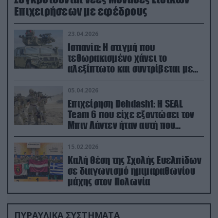
Επιχειρήσεων με εφέδρους
23.04.2026
Ισπανία: Η στιγμή που
τεθωρακισμένο χάνει το
αλεξίπτωτο και συντρίβεται με
ορμή στο έδαφος (βίντεο)
05.04.2026
Επιχείρηση Dehdasht: Η SEAL
Team 6 που είχε εξοντώσει τον
Μπιν Λάντεν ήταν αυτή που
διέσωσε τον πιλότο του F-15
15.02.2026
Καλή θέση της Σχολής Ευελπίδων
σε διαγωνισμό ημιμαραθωνίου
μάχης στον Πολωνία
ΠΥΡΑΥΛΙΚΑ ΣΥΣΤΗΜΑΤΑ