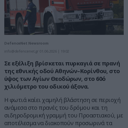
DefenceNet Newsroom
info@defencenet.gr
01.06.2026 | 19:02
Σε εξέλιξη βρίσκεται πυρκαγιά σε πρανή
της εθνικής οδού Αθηνών–Κορίνθου, στο
ύψος των Αγίων Θεοδώρων, στο 60ό
χιλιόμετρο του οδικού άξονα.
Η φωτιά καίει χαμηλή βλάστηση σε περιοχή
ανάμεσα στο πρανές του δρόμου και τη
σιδηροδρομική γραμμή του Προαστιακού, με
αποτέλεσμα να διακοπούν προσωρινά τα