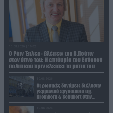
10.08.2026 | 16:02
Ο Ράιν Έπλερ «βλέπει» τον Β.Πούτιν
στον ύπνο του: Η επιθυμία του Εσθονού
πολιτικού πριν κλείσει τα μάτια του
10.08.2026
Οι ρωσικές δυνάμεις διέλυσαν
γερμανικό εργοστάσιο της
Kromberg & Schubert στην
Ουκρανία (βίντεο)
10.08.2026