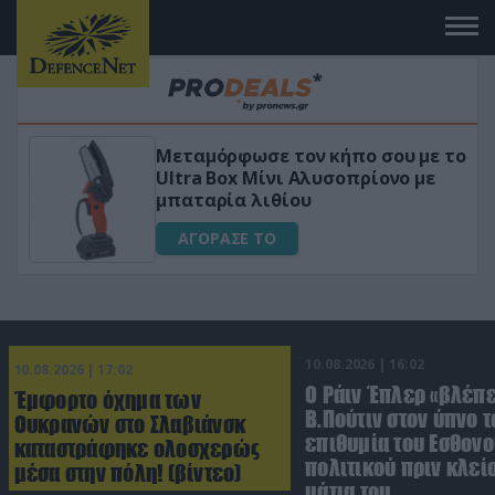
 το
«Μαγική» φόρμουλα τριβόλι + VIP
για αύξηση της λίμπιντο
ΑΓΟΡΑΣΕ ΤΟ
10.08.2026 | 16:02
10.08.2026 | 17:02
Ο Ράιν Έπλερ «βλέπε
Έμφορτο όχημα των
Β.Πούτιν στον ύπνο τ
Ουκρανών στο Σλαβιάνσκ
επιθυμία του Εσθον
καταστράφηκε ολοσχερώς
πολιτικού πριν κλείσ
μέσα στην πόλη! (βίντεο)
μάτια του