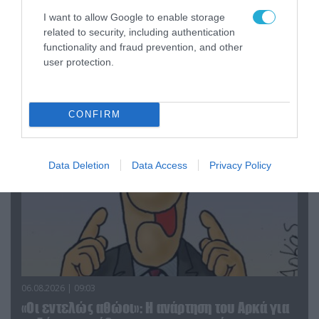
I want to allow Google to enable storage
related to security, including authentication
06.08.2026 | 14:02
functionality and fraud prevention, and other
«Επιχείρηση ελεύθερα πεζοδρόμια» στην
user protection.
Αθήνα: Απομακρύνθηκαν παράνομα
αντικείμενα από κοινόχρηστους χώρους
CONFIRM
Data Deletion
Data Access
Privacy Policy
06.08.2026 | 09:03
«Οι εντελώς αθώοι»: Η ανάρτηση του Αρκά για