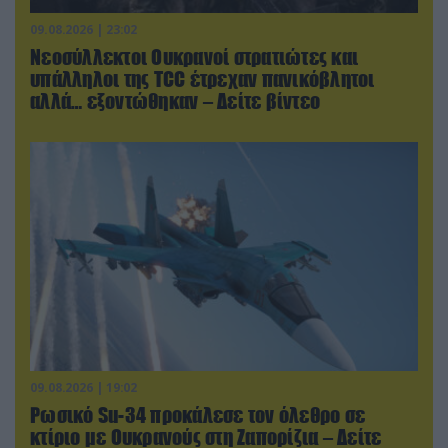
09.08.2026 | 23:02
Νεοσύλλεκτοι Ουκρανοί στρατιώτες και
υπάλληλοι της TCC έτρεχαν πανικόβλητοι
αλλά… εξοντώθηκαν – Δείτε βίντεο
09.08.2026 | 19:02
Ρωσικό Su-34 προκάλεσε τον όλεθρο σε
κτίριο με Ουκρανούς στη Ζαπορίζια – Δείτε