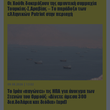
Οι Χούθι δοκιμάζουν της αμυντική συμμαχία
Τουρκίας-Σ.Αραβίας – Το παράδοξο των
ελληνικών Patriot στην περιοχή
09.08.2026 | 13:02
Το Ιράν «παγώνει» τις ΗΠΑ για άνοιγμα των
Στενών του Ορμούζ: «Δίνετε άμεσα 300
δισ.δολάρια και διόδια» (upd)