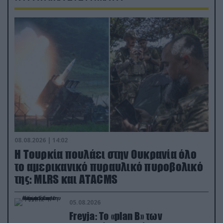
08.08.2026 | 14:02
Η Τουρκία πουλάει στην Ουκρανία όλο
το αμερικανικό πυραυλικό πυροβολικό
της: MLRS και ΑΤΑCMS
05.08.2026
Freyja: Το «plan Β» των