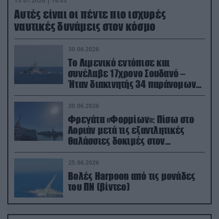
15.07.2026 | 16:03
Aυτές είναι οι πέντε πιο ισχυρές
ναυτικές δυνάμεις στον κόσμο
30.06.2026
Το Λιμενικό εντόπισε και
συνέλαβε 17χρονο Σουδανό –
Ήταν διακινητής 34 παράνομων
μεταναστών
30.06.2026
Φρεγάτα «Φορμίων»: Πίσω στο
Λοριάν μετά τις εξαντλητικές
θαλάσσιες δοκιμές στον
απαιτητικό Βισκαϊκό
25.06.2026
Βολές Harpoon από τις μονάδες
του ΠΝ (βίντεο)