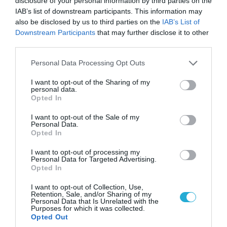
disclosure of your personal information by third parties on the
IAB’s list of downstream participants. This information may
also be disclosed by us to third parties on the
IAB’s List of
Downstream Participants
that may further disclose it to other
third parties.
Please note that this website/app uses one or more Google
Personal Data Processing Opt Outs
services and may gather and store information including but
not limited to your visit or usage behaviour. You may click to
I want to opt-out of the Sharing of my
personal data.
grant or deny consent to Google and its third-party tags to
Opted In
use your data for below specified purposes in below Google
consent section.
I want to opt-out of the Sale of my
Personal Data.
08.08.2026 | 09:02
Opted In
«Η απόλυτη τραγωδία»: Η «αιχμηρή» ανάρτηση
του Αρκά για τα τατουάζ (φωτο)
I want to opt-out of processing my
Personal Data for Targeted Advertising.
Opted In
I want to opt-out of Collection, Use,
Retention, Sale, and/or Sharing of my
Personal Data that Is Unrelated with the
Purposes for which it was collected.
Opted Out