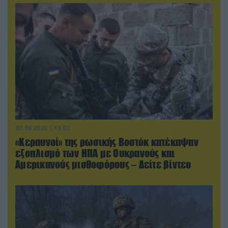
07.08.2026 | 18:02
«Κεραυνοί» της ρωσικής Βοστόκ κατέκαψαν
εξοπλισμό των ΗΠΑ με Ουκρανούς και
Αμερικανούς μισθοφόρους – Δείτε βίντεο