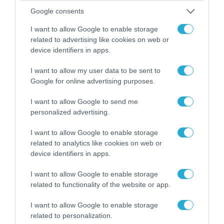
Google consents
08.08.2026 | 09:02
I want to allow Google to enable storage
«Η απόλυτη τραγωδία»: Η «αιχμηρή» ανάρτηση
related to advertising like cookies on web or
του Αρκά για τα τατουάζ (φωτο)
device identifiers in apps.
I want to allow my user data to be sent to
Google for online advertising purposes.
I want to allow Google to send me
personalized advertising.
I want to allow Google to enable storage
related to analytics like cookies on web or
device identifiers in apps.
I want to allow Google to enable storage
related to functionality of the website or app.
07.08.2026 | 20:02
Ο Γιάννης Αλαφούζος «τέλειωσε» τον
I want to allow Google to enable storage
Κωνσταντίνο Ζούλα από τον ΣΚΑΪ – Ο λόγος της
related to personalization.