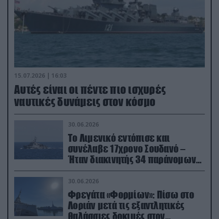
15.07.2026 | 16:03
Aυτές είναι οι πέντε πιο ισχυρές
ναυτικές δυνάμεις στον κόσμο
30.06.2026
Το Λιμενικό εντόπισε και
συνέλαβε 17χρονο Σουδανό –
Ήταν διακινητής 34 παράνομων
μεταναστών
30.06.2026
Φρεγάτα «Φορμίων»: Πίσω στο
Λοριάν μετά τις εξαντλητικές
θαλάσσιες δοκιμές στον