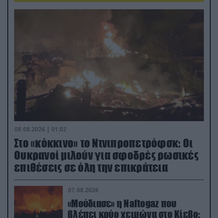
08.08.2026 | 01:02
Στο «κόκκινο» το Ντνιπροπετρόφσκ: Οι
Ουκρανοί μιλούν για σφοδρές ρωσικές
επιθέσεις σε όλη την επικράτεια
07.08.2026
«Μούδιασε» η Naftogaz που
βλέπει κρύο χειμώνα στο Κίεβο: