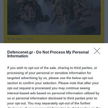
07.08.2026 | 19:02
Απετράπη το εγχείρημα Ουκρανών για
αντεπίθεση στο Κολομίγτσι: Δείτε το πριν & το
Defencenet.gr -
Do Not Process My Personal
μετά της προσπάθειάς τους (βίντεο)
Information
If you wish to opt-out of the sale, sharing to third parties, or
processing of your personal or sensitive information for
targeted advertising by us, please use the below opt-out
section to confirm your selection. Please note that after your
opt-out request is processed you may continue seeing
interest-based ads based on personal information utilized by
us or personal information disclosed to third parties prior to
your opt-out. You may separately opt-out of the further