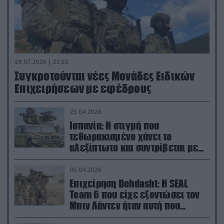
29.07.2026 | 22:02
Συγκροτούνται νέες Μονάδες Ειδικών
Επιχειρήσεων με εφέδρους
23.04.2026
Ισπανία: Η στιγμή που
τεθωρακισμένο χάνει το
αλεξίπτωτο και συντρίβεται με
ορμή στο έδαφος (βίντεο)
05.04.2026
Επιχείρηση Dehdasht: Η SEAL
Team 6 που είχε εξοντώσει τον
Μπιν Λάντεν ήταν αυτή που
διέσωσε τον πιλότο του F-15