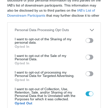
disclosure of your personal information by third parties on the
IAB’s list of downstream participants. This information may
also be disclosed by us to third parties on the
IAB’s List of
Downstream Participants
that may further disclose it to other
07.08.2026 | 20:02
third parties.
Ο Γιάννης Αλαφούζος «τέλειωσε» τον
Κωνσταντίνο Ζούλα από τον ΣΚΑΪ – Ο λόγος της
Please note that this website/app uses one or more Google
Personal Data Processing Opt Outs
απομάκρυνσής του
services and may gather and store information including but
not limited to your visit or usage behaviour. You may click to
I want to opt-out of the Sharing of my
personal data.
grant or deny consent to Google and its third-party tags to
Opted In
use your data for below specified purposes in below Google
ΠΟΛΙΤΙΚΗ
consent section.
I want to opt-out of the Sale of my
Personal Data.
Opted In
I want to opt-out of processing my
Personal Data for Targeted Advertising.
Opted In
I want to opt-out of Collection, Use,
Retention, Sale, and/or Sharing of my
Personal Data that Is Unrelated with the
Purposes for which it was collected.
Opted Out