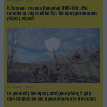
07.08.2026 | 16:02
Κ.Τσίγκας για νέα Canadair DHC-515: «Θα
πετούν τη νύχτα αλλά δεν θα πραγματοποιούν
ρίψεις νερού»
07.08.2026 | 08:02
Οι ρωσικές δυνάμεις απέχουν μόλις 5 χλμ.
από Σλαβιάνσκ και Κραματόρσκ στο Ντονέτσκ