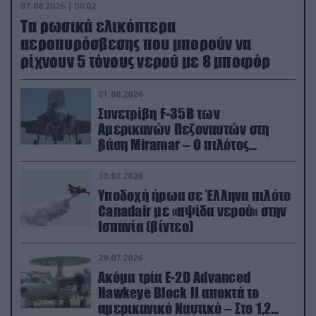
07.08.2026 | 00:02
Τα ρωσικά ελικόπτερα
αεροπυρόσβεσης που μπορούν να
ρίχνουν 5 τόνους νερού με 8 μποφόρ
01.08.2026
Συνετρίβη F-35B των
Αμερικανών Πεζοναυτών στη
βάση Miramar – Ο πιλότος
εκτινάχθηκε εγκαίρως
30.07.2026
Υποδοχή ήρωα σε Έλληνα πιλότο
Canadair με «αψίδα νερού» στην
Ισπανία (βίντεο)
29.07.2026
Ακόμα τρία E-2D Advanced
Hawkeye Block II αποκτά το
αμερικανικό Ναυτικό – Στο 1,2