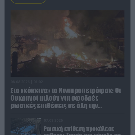
08.08.2026 | 01:02
Στο «κόκκινο» το Ντνιπροπετρόφσκ: Οι
Ουκρανοί μιλούν για σφοδρές
ρωσικές επιθέσεις σε όλη την
επικράτεια
07.08.2026
Ρωσική επίθεση προκάλεσε