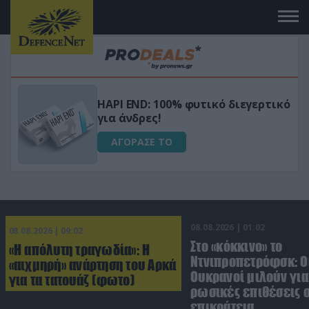
Μεταμόρφωσε τον κήπο σου με το
ικό
Ultra Box Μίνι Αλυσοπρίονο με
μπαταρία λιθίου
ΑΓΟΡΑΣΕ ΤΟ
08.08.2026 | 01:02
08.08.2026 | 09:02
Στο «κόκκινο» το
«Η απόλυτη τραγωδία»: Η
Ντνιπροπετρόφσκ: Ο
«αιχμηρή» ανάρτηση του Αρκά
Ουκρανοί μιλούν γι
για τα τατουάζ (φωτο)
ρωσικές επιθέσεις σ
επικράτεια